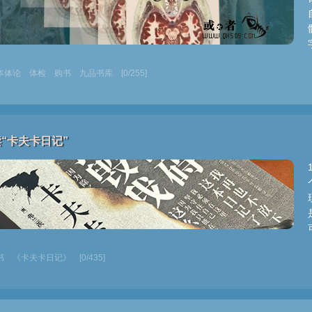
本体论
体检
购书
九品书库
[0/255]
“卡夫卡日记”
书
《卡夫卡日记》
[0/435]