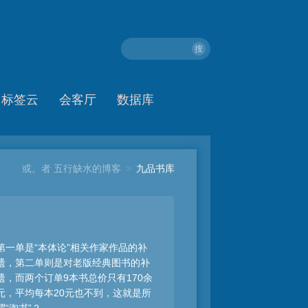
搜
标签云
会客厅
数据库
或。者 五行缺水的博客
>
九品书库
第一单是“本体论”相关作家作品的补
遗，第二单则是对老版经典图书的补
遗，而两个订单9本书总价只有170余
元，平均每本20元也不到，这就是所