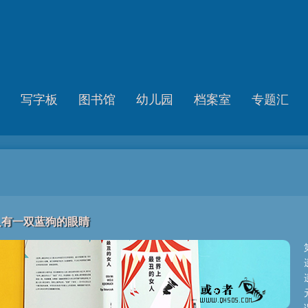
写字板
图书馆
幼儿园
档案室
专题汇
人有一双蓝狗的眼睛