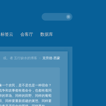
搜
标签云
会客厅
数据库
或。者 五行缺水的博客
>
克劳德·西蒙
像一个农民，是不是也是一种宿命？
战争和农事都有着命令，也都有着同
样的草场、同样的田野、同样的葡萄
田、同样要重新搭建的篱笆、同样要