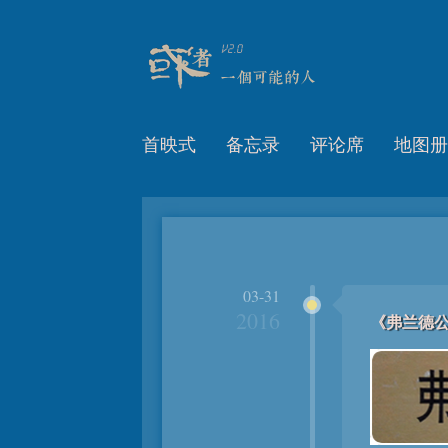
首映式
备忘录
评论席
地图册
03-31
2016
《弗兰德公