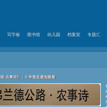
写字板
图书馆
幼儿园
档案室
专题汇
路·农事诗》：斗争着是避免睡着