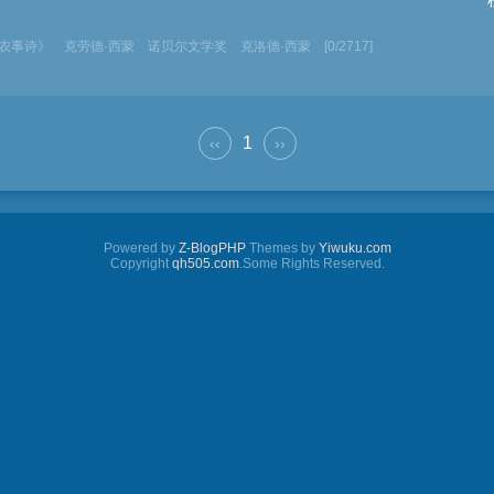
·农事诗》
克劳德·西蒙
诺贝尔文学奖
克洛德·西蒙
[0/2717]
1
‹‹
››
Powered by
Z-BlogPHP
Themes by
Yiwuku.com
Copyright
qh505.com
.Some Rights Reserved.