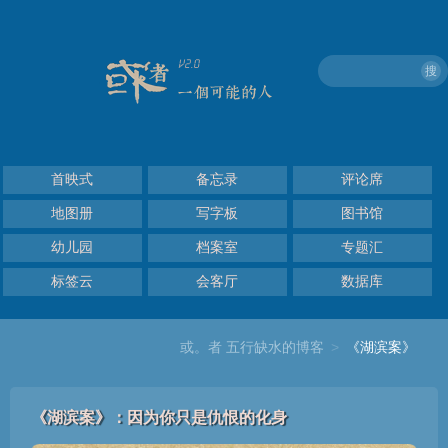
搜
首映式
备忘录
评论席
地图册
写字板
图书馆
幼儿园
档案室
专题汇
标签云
会客厅
数据库
或。者 五行缺水的博客
>
《湖滨案》
《湖滨案》：因为你只是仇恨的化身