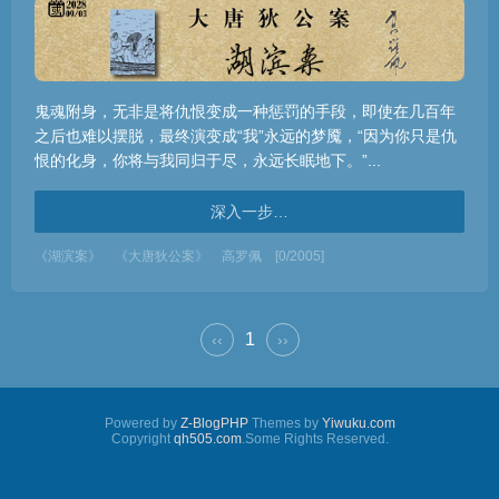
鬼魂附身，无非是将仇恨变成一种惩罚的手段，即使在几百年
之后也难以摆脱，最终演变成“我”永远的梦魇，“因为你只是仇
恨的化身，你将与我同归于尽，永远长眠地下。”...
深入一步…
《湖滨案》
《大唐狄公案》
高罗佩
[0/2005]
1
‹‹
››
Powered by
Z-BlogPHP
Themes by
Yiwuku.com
Copyright
qh505.com
.Some Rights Reserved.