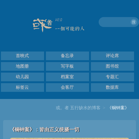
搜
首映式
备忘录
评论席
地图册
写字板
图书馆
幼儿园
档案室
专题汇
标签云
会客厅
数据库
或。者 五行缺水的博客
>
《铜钟案》
《铜钟案》：皆由正义统摄一切