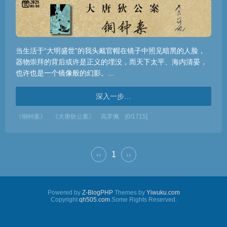
当生活于“大明盛世”的我头戴官帽在镜子中照见暗黑的人脸，
器物崇拜的背后或许是正义的埋没，而天下太平、海内清晏，
也许也是一个镜像般的幻影。...
深入一步…
《铜钟案》
《大唐狄公案》
高罗佩
[0/1715]
1
‹‹
››
Powered by
Z-BlogPHP
Themes by
Yiwuku.com
Copyright
qh505.com
.Some Rights Reserved.