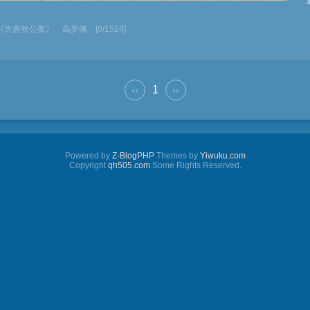
《大唐狄公案》
高罗佩
[0/1524]
1
‹‹
››
Powered by
Z-BlogPHP
Themes by
Yiwuku.com
Copyright
qh505.com
.Some Rights Reserved.