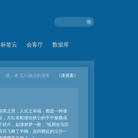
搜
标签云
会客厅
数据库
或。者 五行缺水的博客
>
《漆屏案》
精美之景，人生之幸福，都是一种谵
妄，大红名帖便在狄公的手中被撕成
了碎片，如漆屏梦一般，“纸屑在马匹
背后飞舞了半晌，连同腾起的尘沙一