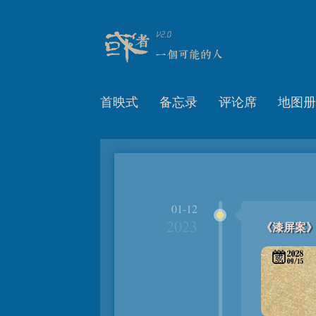
首映式
备忘录
评论席
地图册
01-12
2023
《漆屏案