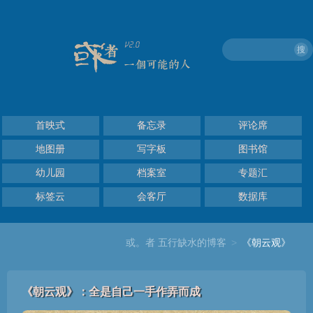
搜
首映式
备忘录
评论席
地图册
写字板
图书馆
幼儿园
档案室
专题汇
标签云
会客厅
数据库
或。者 五行缺水的博客
>
《朝云观》
《朝云观》：全是自己一手作弄而成