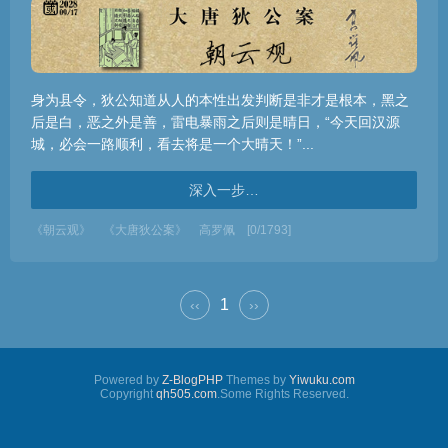
身为县令，狄公知道从人的本性出发判断是非才是根本，黑之
后是白，恶之外是善，雷电暴雨之后则是晴日，“今天回汉源
城，必会一路顺利，看去将是一个大晴天！”...
深入一步…
《朝云观》
《大唐狄公案》
高罗佩
[0/1793]
1
‹‹
››
Powered by
Z-BlogPHP
Themes by
Yiwuku.com
Copyright
qh505.com
.Some Rights Reserved.