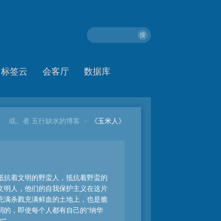
搜
标签云
会客厅
数据库
或。者 五行缺水的博客
>
《玉米人》
抵抗着文明的野蛮人，抵抗着野蛮的
文明人，他们的自我保护主义在这片
充满杀戮充满鲜血的土地上，也是脆
弱的，即使每个人都有自己的“纳华