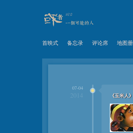
首映式
备忘录
评论席
地图册
07-04
2014
《玉米人》