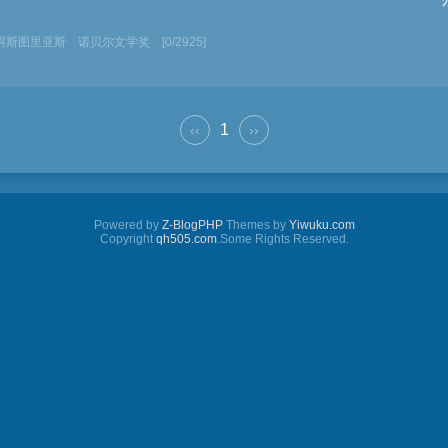
阿斯图里亚斯
诺贝尔文学奖
[0/2925]
1
‹‹
››
Powered by
Z-BlogPHP
Themes by
Yiwuku.com
Copyright
qh505.com
.Some Rights Reserved.