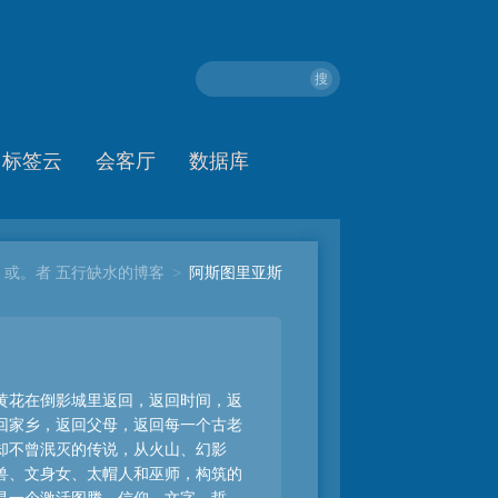
搜
标签云
会客厅
数据库
或。者 五行缺水的博客
>
阿斯图里亚斯
黄花在倒影城里返回，返回时间，返
回家乡，返回父母，返回每一个古老
却不曾泯灭的传说，从火山、幻影
兽、文身女、太帽人和巫师，构筑的