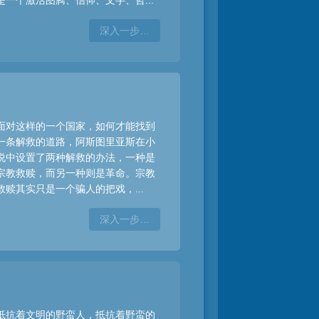
是一个激活图腾、信仰、文字、哲...
深入一步…
面对这样的一个国家，如何才能找到
一条解救的道路，阿斯图里亚斯在小
说中设置了两种解救的办法，一种是
宗教救赎，而另一种则是革命。宗教
救赎其实只是一个骗人的把戏，...
深入一步…
抵抗着文明的野蛮人，抵抗着野蛮的