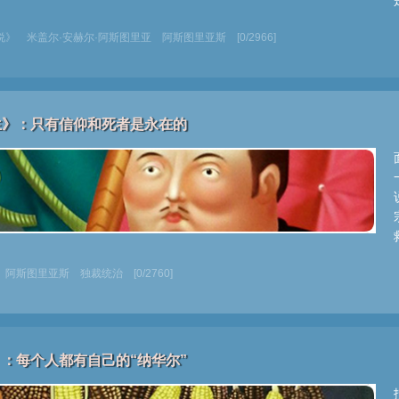
说》
米盖尔·安赫尔·阿斯图里亚
阿斯图里亚斯
[0/2966]
生》：只有信仰和死者是永在的
阿斯图里亚斯
独裁统治
[0/2760]
：每个人都有自己的“纳华尔”