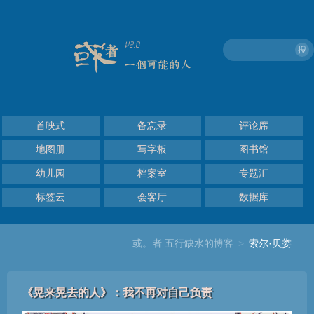
搜
首映式
备忘录
评论席
地图册
写字板
图书馆
幼儿园
档案室
专题汇
标签云
会客厅
数据库
或。者 五行缺水的博客
>
索尔·贝娄
《晃来晃去的人》：我不再对自己负责