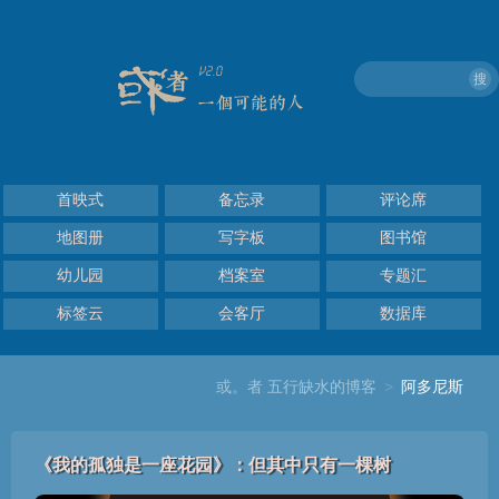
搜
首映式
备忘录
评论席
地图册
写字板
图书馆
幼儿园
档案室
专题汇
标签云
会客厅
数据库
或。者 五行缺水的博客
>
阿多尼斯
《我的孤独是一座花园》：但其中只有一棵树