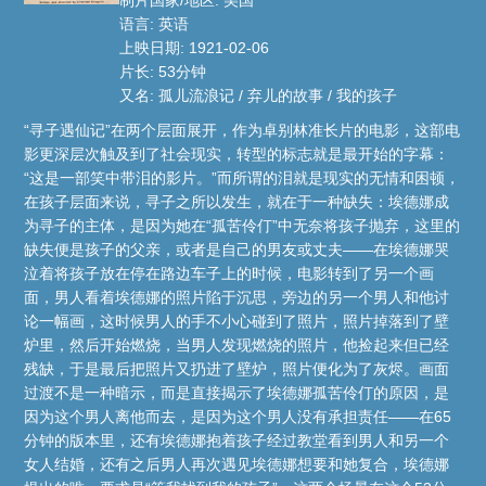
语言: 英语
上映日期: 1921-02-06
片长: 53分钟
又名: 孤儿流浪记 / 弃儿的故事 / 我的孩子
“寻子遇仙记”在两个层面展开，作为卓别林准长片的电影，这部电
影更深层次触及到了社会现实，转型的标志就是最开始的字幕：
“这是一部笑中带泪的影片。”而所谓的泪就是现实的无情和困顿，
在孩子层面来说，寻子之所以发生，就在于一种缺失：埃德娜成
为寻子的主体，是因为她在“孤苦伶仃”中无奈将孩子抛弃，这里的
缺失便是孩子的父亲，或者是自己的男友或丈夫——在埃德娜哭
泣着将孩子放在停在路边车子上的时候，电影转到了另一个画
面，男人看着埃德娜的照片陷于沉思，旁边的另一个男人和他讨
论一幅画，这时候男人的手不小心碰到了照片，照片掉落到了壁
炉里，然后开始燃烧，当男人发现燃烧的照片，他捡起来但已经
残缺，于是最后把照片又扔进了壁炉，照片便化为了灰烬。画面
过渡不是一种暗示，而是直接揭示了埃德娜孤苦伶仃的原因，是
因为这个男人离他而去，是因为这个男人没有承担责任——在65
分钟的版本里，还有埃德娜抱着孩子经过教堂看到男人和另一个
女人结婚，还有之后男人再次遇见埃德娜想要和她复合，埃德娜