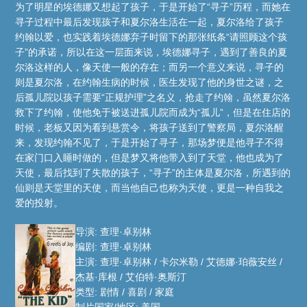
为了明星的埃德娜又想起了孩子，于是开始了“寻子”历程，而她在
寻子过程中最后发现孩子和夏尔洛生活在一起，夏尔洛给了孩子
约翰以爱，也实践着埃德娜弃子时留下的那张纸条“请照顾这个孩
子”的承诺，所以在这一层面来说，埃德娜寻子，遇到了善良的夏
尔洛这样的人，像天使一般的存在；而另一个意义来说，寻子的
则是夏尔洛，在约翰生病的时候，医生发现了他的身世之谜，之
后孤儿院以孩子需要“正规护理”之名义，抢走了约翰，虽然夏尔洛
救下了约翰，使他免于被送进孤儿院而成为“孤儿”，但是在住店的
时候，老板又因为看到悬赏令，将孩子送到了警察局，夏尔洛醒
来，发现约翰不见了，于是开始了寻子，那场梦便是他寻子不得
在家门口入睡时做的，但是梦又将他带入到了天堂，他也成为了
天使，最后找到了失散的孩子，“寻子”的主体是夏尔洛，所遇到的
仙则是天堂里的天使，而当他自己也称为天使，更是一种自我之
爱的投射。
导演: 查理·卓别林
编剧: 查理·卓别林
主演: 查理·卓别林 / 卡尔米勒 / 艾德娜·珀薇安丝 /
杰基·库根 / 艾伯特·奥斯汀
类型: 剧情 / 喜剧 / 家庭
制片国家/地区: 美国