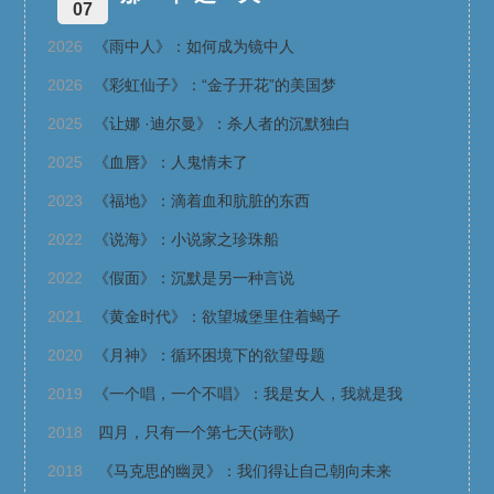
07
2026
《雨中人》：如何成为镜中人
2026
《彩虹仙子》：“金子开花”的美国梦
2025
《让娜 ·迪尔曼》：杀人者的沉默独白
2025
《血唇》：人鬼情未了
2023
《福地》：滴着血和肮脏的东西
2022
《说海》：小说家之珍珠船
2022
《假面》：沉默是另一种言说
2021
《黄金时代》：欲望城堡里住着蝎子
2020
《月神》：循环困境下的欲望母题
2019
《一个唱，一个不唱》：我是女人，我就是我
2018
四月，只有一个第七天(诗歌)
2018
《马克思的幽灵》：我们得让自己朝向未来