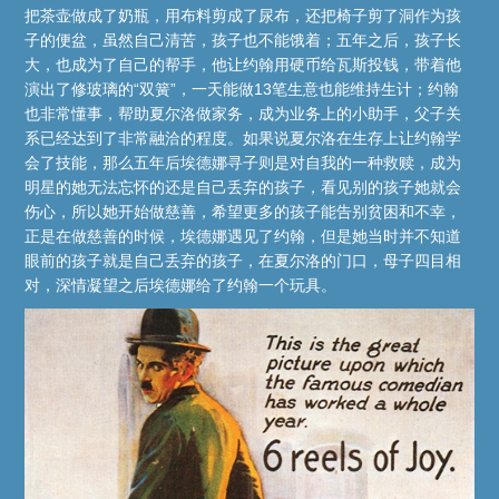
把茶壶做成了奶瓶，用布料剪成了尿布，还把椅子剪了洞作为孩
子的便盆，虽然自己清苦，孩子也不能饿着；五年之后，孩子长
大，也成为了自己的帮手，他让约翰用硬币给瓦斯投钱，带着他
演出了修玻璃的“双簧”，一天能做13笔生意也能维持生计；约翰
也非常懂事，帮助夏尔洛做家务，成为业务上的小助手，父子关
系已经达到了非常融洽的程度。如果说夏尔洛在生存上让约翰学
会了技能，那么五年后埃德娜寻子则是对自我的一种救赎，成为
明星的她无法忘怀的还是自己丢弃的孩子，看见别的孩子她就会
伤心，所以她开始做慈善，希望更多的孩子能告别贫困和不幸，
正是在做慈善的时候，埃德娜遇见了约翰，但是她当时并不知道
眼前的孩子就是自己丢弃的孩子，在夏尔洛的门口，母子四目相
对，深情凝望之后埃德娜给了约翰一个玩具。