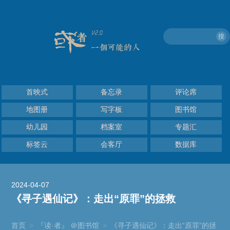
搜
首映式
备忘录
评论席
地图册
写字板
图书馆
幼儿园
档案室
专题汇
标签云
会客厅
数据库
2024-04-07
《寻子遇仙记》：走出“原罪”的拯救
首页
>
『读·者』 ＠图书馆
>
《寻子遇仙记》：走出“原罪”的拯