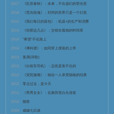
2017
《乱世春秋》：未来，不在虚幻的荣光里
2016
《荒岛惊魂》：封闭的世界只是一个幻觉
2015
《我们每日的面包》：机器+的生产和消费
2014
《你那边几点》：交错在孤独的时间里
2014
“希望”不在路上
2014
《傅科摆》：如同穿上便装的上帝
2013
复调(诗歌)
2013
《出租车司机》：总统是靠不住的
2012
《安陀迦颂》：独自一人承受隐喻的结果
2012
零点过去，是今天
2011
《男男女女》：在厕所里白头偕老
2010
猫祭
2009
戒烟七日谈