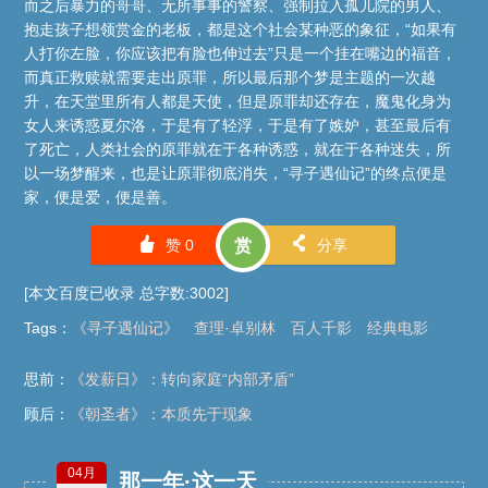
而之后暴力的哥哥、无所事事的警察、强制拉入孤儿院的男人、
抱走孩子想领赏金的老板，都是这个社会某种恶的象征，“如果有
人打你左脸，你应该把有脸也伸过去”只是一个挂在嘴边的福音，
而真正救赎就需要走出原罪，所以最后那个梦是主题的一次越
升，在天堂里所有人都是天使，但是原罪却还存在，魔鬼化身为
女人来诱惑夏尔洛，于是有了轻浮，于是有了嫉妒，甚至最后有
了死亡，人类社会的原罪就在于各种诱惑，就在于各种迷失，所
以一场梦醒来，也是让原罪彻底消失，“寻子遇仙记”的终点便是
家，便是爱，便是善。
󰄼
󰄯
赞
0
赏
分享
[本文百度已收录 总字数:3002]
Tags
：
《寻子遇仙记》
查理·卓别林
百人千影
经典电影
思前：
《发薪日》：转向家庭“内部矛盾”
顾后：
《朝圣者》：本质先于现象
04月
那一年·这一天