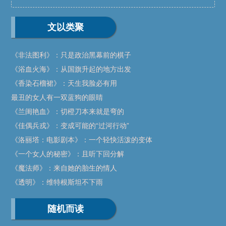
文以类聚
《非法图利》：只是政治黑幕前的棋子
《浴血火海》：从国旗升起的地方出发
《香染石榴裙》：天生我脸必有用
最丑的女人有一双蓝狗的眼睛
《兰闺艳血》：切橙刀本来就是弯的
《佳偶兵戎》：变成可能的“过河行动”
《洛丽塔：电影剧本》：一个轻快活泼的变体
《一个女人的秘密》：且听下回分解
《魔法师》：来自她的胎生的情人
《透明》：维特根斯坦不下雨
随机而读