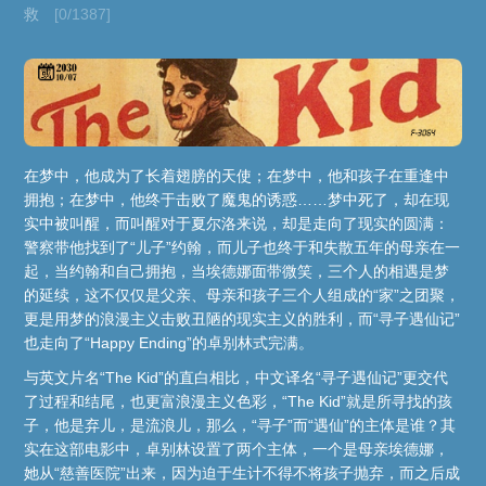
救
[0/1387]
在梦中，他成为了长着翅膀的天使；在梦中，他和孩子在重逢中
拥抱；在梦中，他终于击败了魔鬼的诱惑……梦中死了，却在现
实中被叫醒，而叫醒对于夏尔洛来说，却是走向了现实的圆满：
警察带他找到了“儿子”约翰，而儿子也终于和失散五年的母亲在一
起，当约翰和自己拥抱，当埃德娜面带微笑，三个人的相遇是梦
的延续，这不仅仅是父亲、母亲和孩子三个人组成的“家”之团聚，
更是用梦的浪漫主义击败丑陋的现实主义的胜利，而“寻子遇仙记”
也走向了“Happy Ending”的卓别林式完满。
与英文片名“The Kid”的直白相比，中文译名“寻子遇仙记”更交代
了过程和结尾，也更富浪漫主义色彩，“The Kid”就是所寻找的孩
子，他是弃儿，是流浪儿，那么，“寻子”而“遇仙”的主体是谁？其
实在这部电影中，卓别林设置了两个主体，一个是母亲埃德娜，
她从“慈善医院”出来，因为迫于生计不得不将孩子抛弃，而之后成