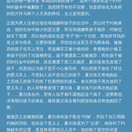
提出的唯一要求是“等我找到我的孩子”，这两个场景在这个53分
钟的版本中被删除了，虽然情节有些不完整，但是那张化为灰烬
的照片作为两个人关系的终结，含义是明显的。
正因为男人没有出现在埃德娜和孩子的生活中，所以对于约翰来
说，他的生命中缺少的是父爱，而当埃德娜将孩子抛弃，约翰也
缺失了母爱，所以他的成长也是“寻子”的一个过程，而他所寻找的
是父亲与母亲、父爱和母爱，寻找也在这里叉开为两条线。被抛
弃的孩子在车上哭泣，而这辆车又被小偷劫持，拿着枪的小偷又
将孩子扔到了垃圾桶旁边，孩子遭遇第二次被抛弃；而在孩子被
扔到社会中的时候，其实遭遇了第三次抛弃，夏尔洛首先发现了
孩子，但是他以为孩子是不小心被丢的，所以把孩子放在了经过
的婴儿车上，不想妇人说不是自己的孩子，夏尔洛又将他抱起，
之后他又把孩子扔给了拄着拐杖的老头，老头把孩子再次放到了
婴儿车上，妇人和警察发现了夏尔洛，夏尔洛只好再次抱起孩
子……夏尔洛在内，所有人似乎都不愿抱起这个孩子，连警察也
没有细问孩子的来处，最终夏尔洛在看到那张纸条后将他抱回了
家。
被抛弃之后被抱回家，夏尔洛给孩子取名“约翰”，开始了自己照顾
约翰的历程，也在这个意义上，夏尔洛成为了“父亲”，他弥补了约
翰缺失的父爱，更是将母爱也注入其中：他自制了悬空的吊篮，