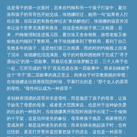
这是母子的第一次面对，后来在约翰和另一个孩子打架中，夏尔
洛和孩子的哥哥也开始交战，埃德娜经过，她用一句“如果有人打
你左脸，你应该把有脸也伸过去”来劝解他们，埃德娜的福音并没
有让这个世界充满爱和善良，但这是他和孩子第二次相遇；后
来，约翰被强制送进孤儿院，夏尔洛又舍命相救，旅馆老板又偷
偷抱走约翰到了警察局，终于埃德娜来到了警察局，看到了自己
失散多年的孩子，这是他们第三次相遇，而此时的约翰脸上挂满
了泪水，埃德娜也泪流满面，母子的对视和拥抱终于完成了“寻子
遇仙记”的第一层叙事。而最后在夏尔洛梦醒之后，三个人终于在
一起，它所完成的“寻子”其实也是在第一层叙事中，而卓别林赋予
这个“寻子”第二层叙事的真正意义，则来自于对宗教救赎的审视：
在埃德娜走出慈善医院的时候，字幕打出的是：“那个女人的原罪
的母性。”母性何以成为一种原罪？
卓别林所强调的原罪并非是母性，而是抛弃了孩子的母亲，让孩
子缺失了母爱的母亲，或者更大范围来说，也是对于这种缺失爱
的社会的一种批判，当埃德娜离开医院时画面中出现了一个倾倒
的十字架，这是信仰迷失的象征，母亲将孩子抛弃，画家将照片
变成灰烬，都是这种迷失的表现；而卓别林在抱起孩子时，也有
过忧郁，甚至打开窨井盖想要把孩子扔进去，这也是一种原罪；