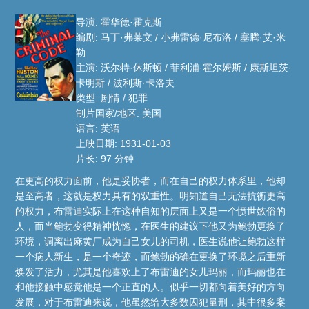
导演: 霍华德·霍克斯
编剧: 马丁·弗莱文 / 小弗雷德·尼布洛 / 塞腾·艾·米
勒
主演: 沃尔特·休斯顿 / 菲利浦·霍尔姆斯 / 康斯坦茨·
卡明斯 / 波利斯·卡洛夫
类型: 剧情 / 犯罪
制片国家/地区: 美国
语言: 英语
上映日期: 1931-01-03
片长: 97 分钟
在更高的权力面前，他是妥协者，而在自己的权力体系里，他却
是至高者，这就是权力具有的双重性。明知道自己无法抗衡更高
的权力，布雷迪实际上在这种自知的层面上又是一个愤世嫉俗的
人，而当鲍勃变得精神恍惚，在医生的建议下他又为鲍勃更换了
环境，调离出麻黄厂成为自己女儿的司机，医生说他让鲍勃这样
一个病人新生，是一个奇迹，而鲍勃的确在更换了环境之后重新
焕发了活力，尤其是他喜欢上了布雷迪的女儿玛丽，而玛丽也在
和他接触中感觉他是一个正直的人。似乎一切都向着美好的方向
发展，对于布雷迪来说，他虽然给大多数囚犯量刑，其中很多案