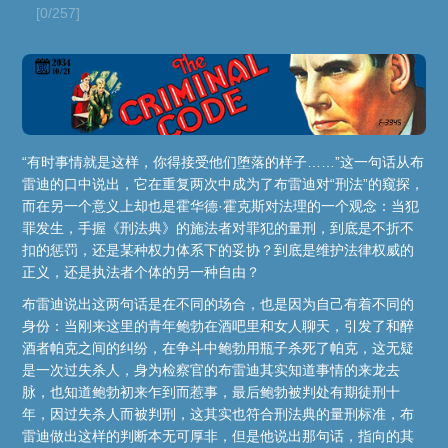
[0/257]
“有时事情就是这样，你得接受他们堕落的样子……”这一句话从布
雷迪的口中说出，它在重复两次中成为了布雷迪对“刑法”的窥探，
而在另一个意义上却也是霍华德·霍克斯对法理的一个观念：当犯
罪发生，手握《刑法典》的施法者对罪犯的量刑，到底是不折不
扣的惩罚，还是某种权力体系下的妥协？到底是维护法律权威的
正义，还是执法者个体的另一种自由？
布雷迪说出这两句话是在不同的场合，也是因为自己有着不同的
身份：当刚来这里的青年鲍勃在酒吧里和女人聊天，引发了和醉
酒者帕克之间的纠纷，在争斗中鲍勃用瓶子杀死了帕克，这无疑
是一次过失杀人，身为检察官的布雷迪其实知道事情的来龙去
脉，也知道鲍勃初来乍到而惹事，最后鲍勃被判处有期徒刑十
年，因过失杀人而被判刑，这其实也符合刑法典的量刑标准，布
雷迪做出这样的判断本无可厚非，但是他说出那句话，指向的其