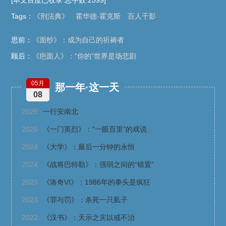
Tags
：
《刑法典》
霍华德·霍克斯
百人千影
思前：
《面纱》：成为自己的祈祷者
顾后：
《疤面人》：“你的”世界是场悲剧
05月
那一年·这一天
08
2025
一行安南北
2025
《一门英烈》：“一眼百里”的戏说
2024
《大学》：最后一分钟的永恒
2024
《战将巴特勒》：强弱之间的“错置”
2023
《洛奇VI》：1986年的拳头是疯狂
2023
《罪与罚》：杀死一只虱子
2022
《汉书》：天示之灾以戒不治