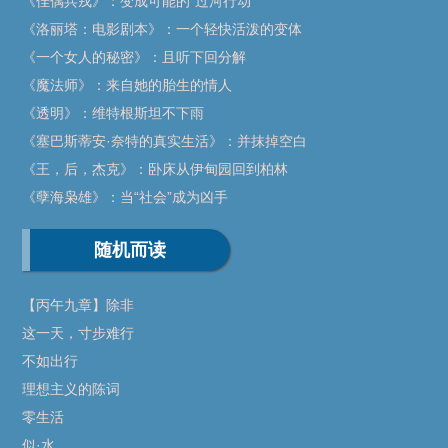
《佳偶兵戎》：变成可能的“过河行动”
《洛丽塔：电影剧本》：一个轻快活泼的变体
《一个女人的秘密》：且听下回分解
《魔法师》：来自她的胎生的情人
《透明》：维特根斯坦不下雨
《塞巴斯蒂安·奈特的真实生活》：并抹掉空白
《王，后，杰克》：卧床从伊甸园回到柏林
《孽海枭雄》：当“社会”成为凶手
随机而读
【丙午九章】除非
这一天，寸步难行
不如出行
理想主义的陈词
零生活
似·水