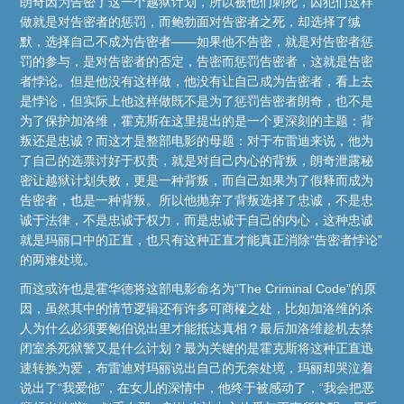
朗奇因为告密了这一个越狱计划，所以被他们刺死，囚犯们这样
做就是对告密者的惩罚，而鲍勃面对告密者之死，却选择了缄
默，选择自己不成为告密者——如果他不告密，就是对告密者惩
罚的参与，是对告密者的否定，告密而惩罚告密者，这就是告密
者悖论。但是他没有这样做，他没有让自己成为告密者，看上去
是悖论，但实际上他这样做既不是为了惩罚告密者朗奇，也不是
为了保护加洛维，霍克斯在这里提出的是一个更深刻的主题：背
叛还是忠诚？而这才是整部电影的母题：对于布雷迪来说，他为
了自己的选票讨好于权贵，就是对自己内心的背叛，朗奇泄露秘
密让越狱计划失败，更是一种背叛，而自己如果为了假释而成为
告密者，也是一种背叛。所以他抛弃了背叛选择了忠诚，不是忠
诚于法律，不是忠诚于权力，而是忠诚于自己的内心，这种忠诚
就是玛丽口中的正直，也只有这种正直才能真正消除“告密者悖论”
的两难处境。
而这或许也是霍华德将这部电影命名为“The Criminal Code”的原
因，虽然其中的情节逻辑还有许多可商榷之处，比如加洛维的杀
人为什么必须要鲍伯说出里才能抵达真相？最后加洛维趁机去禁
闭室杀死狱警又是什么计划？最为关键的是霍克斯将这种正直迅
速转换为爱，布雷迪对玛丽说出自己的无奈处境，玛丽却哭泣着
说出了“我爱他”，在女儿的深情中，他终于被感动了，“我会把恶