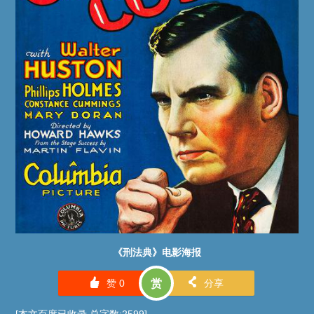
《刑法典》电影海报
󰄼
󰄯
赞
0
赏
分享
[本文百度已收录 总字数:2599]