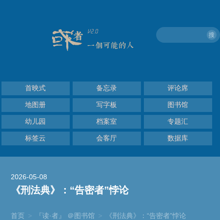
搜
首映式
备忘录
评论席
地图册
写字板
图书馆
幼儿园
档案室
专题汇
标签云
会客厅
数据库
2026-05-08
《刑法典》：“告密者”悖论
首页
>
『读·者』 ＠图书馆
>
《刑法典》：“告密者”悖论