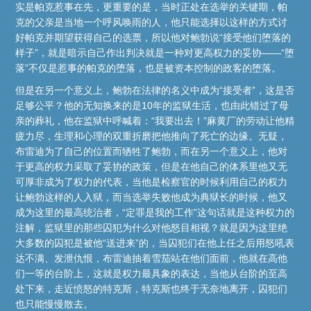
实是帕克惹事在先，更重要的是，当时正处在选举的关键期，帕
克的父亲是当地一个呼风唤雨的人，他只能选择以这样的方式讨
好帕克并期望获得自己的选票，所以他对鲍勃说“接受他们堕落的
样子”，就是暗示自己作出判决就是一种对更高权力的妥协——“堕
落”不仅是惹事的帕克的堕落，也是被资本控制的政客的堕落。
但是在另一个意义上，鲍勃在法律的名义中成为“接受者”，这是否
足够公平？他的无知换来的是10年的监狱生活，也由此错过了母
亲的葬礼，他在监狱中呼喊着：“我要出去！”麻黄厂的劳动让他精
疲力尽，生理和心理的双重折磨把他推向了死亡的边缘。无疑，
布雷迪为了自己的位置而牺牲了鲍勃，而在另一个意义上，他对
于更高的权力采取了妥协的政策，但是在他自己的体系里他又无
可厚非成为了权力的代表，当他是检察官的时候利用自己的权力
让鲍勃这样的人入狱，而当选举失败他成为典狱长的时候，他又
成为这里的最高统治者，“定罪是我的工作”这句话就是这种权力的
注解，监狱里的那些囚犯为什么对他怒目相视？就是因为这里绝
大多数的囚犯是被他“送进来”的，当囚犯们在他上任之后用怒吼表
达不满、发泄仇恨，布雷迪抽着雪茄站在他们面前，他就在高他
们一等的台阶上，这就是权力最具象的表达，当他从台阶的至高
处下来，走近愤怒的特克斯，特克斯也终于无奈地离开，囚犯们
也只能慢慢散去。