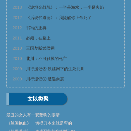
2013
《波坦金战舰》：一半是海水，一半是火焰
2012
《后现代道德》：我提醒你上帝死了
2012
书写的正典
2011
必须，在路上
2010
三国梦断武侯祠
2010
北川：不可触摸的死亡
2009
川行漫记⑧:铁丝网下的生死北川
2009
川行漫记⑦:遭遇余震
文以类聚
最丑的女人有一双蓝狗的眼睛
《兰闺艳血》：切橙刀本来就是弯的