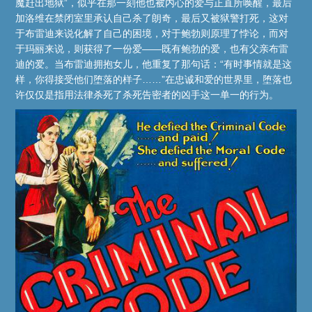
魔赶出地狱”，似乎在那一刻他也被内心的爱与正直所唤醒，最后
加洛维在禁闭室里承认自己杀了朗奇，最后又被狱警打死，这对
于布雷迪来说化解了自己的困境，对于鲍勃则原理了悖论，而对
于玛丽来说，则获得了一份爱——既有鲍勃的爱，也有父亲布雷
迪的爱。当布雷迪拥抱女儿，他重复了那句话：“有时事情就是这
样，你得接受他们堕落的样子……”在忠诚和爱的世界里，堕落也
许仅仅是指用法律杀死了杀死告密者的凶手这一单一的行为。