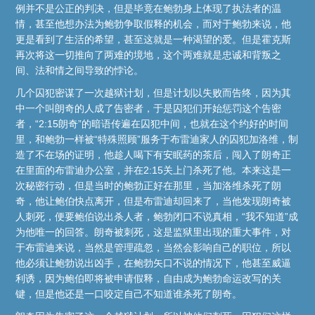
例并不是公正的判决，但是毕竟在鲍勃身上体现了执法者的温
情，甚至他想办法为鲍勃争取假释的机会，而对于鲍勃来说，他
更是看到了生活的希望，甚至这就是一种渴望的爱。但是霍克斯
再次将这一切推向了两难的境地，这个两难就是忠诚和背叛之
间、法和情之间导致的悖论。
几个囚犯密谋了一次越狱计划，但是计划以失败而告终，因为其
中一个叫朗奇的人成了告密者，于是囚犯们开始惩罚这个告密
者，“2:15朗奇”的暗语传遍在囚犯中间，也就在这个约好的时间
里，和鲍勃一样被“特殊照顾”服务于布雷迪家人的囚犯加洛维，制
造了不在场的证明，他趁人喝下有安眠药的茶后，闯入了朗奇正
在里面的布雷迪办公室，并在2:15关上门杀死了他。本来这是一
次秘密行动，但是当时的鲍勃正好在那里，当加洛维杀死了朗
奇，他让鲍伯快点离开，但是布雷迪却回来了，当他发现朗奇被
人刺死，便要鲍伯说出杀人者，鲍勃闭口不说真相，“我不知道”成
为他唯一的回答。朗奇被刺死，这是监狱里出现的重大事件，对
于布雷迪来说，当然是管理疏忽，当然会影响自己的职位，所以
他必须让鲍勃说出凶手，在鲍勃矢口不说的情况下，他甚至威逼
利诱，因为鲍伯即将被申请假释，自由成为鲍勃命运改写的关
键，但是他还是一口咬定自己不知道谁杀死了朗奇。