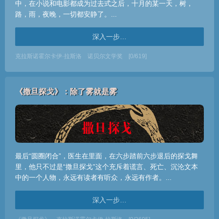
中，在小说和电影都成为过去式之后，十月的某一天，树，
路，雨，夜晚，一切都安静了。...
深入一步…
克拉斯诺霍尔卡伊·拉斯洛
诺贝尔文学奖
[0/619]
《撒旦探戈》：除了雾就是雾
最后“圆圈闭合”，医生在里面，在六步踏前六步退后的探戈舞
里，他只不过是“撒旦探戈”这个充斥着谎言、死亡、沉沦文本
中的一个人物，永远有读者有听众，永远有作者。...
深入一步…