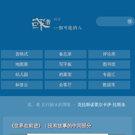
搜
首映式
备忘录
评论席
地图册
写字板
图书馆
幼儿园
档案室
专题汇
标签云
会客厅
数据库
或。者 五行缺水的博客
>
克拉斯诺霍尔卡伊·拉斯洛
《世界在前进》：没有故事的中间部分