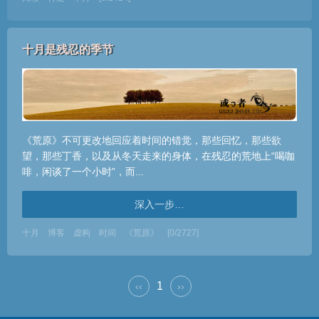
十月是残忍的季节
《荒原》不可更改地回应着时间的错觉，那些回忆，那些欲
望，那些丁香，以及从冬天走来的身体，在残忍的荒地上“喝咖
啡，闲谈了一个小时”，而...
深入一步…
十月
博客
虚构
时间
《荒原》
[0/2727]
1
‹‹
››