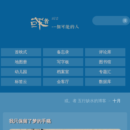
搜
首映式
备忘录
评论席
地图册
写字板
图书馆
幼儿园
档案室
专题汇
标签云
会客厅
数据库
或。者 五行缺水的博客
>
十月
我只保留了梦的手稿