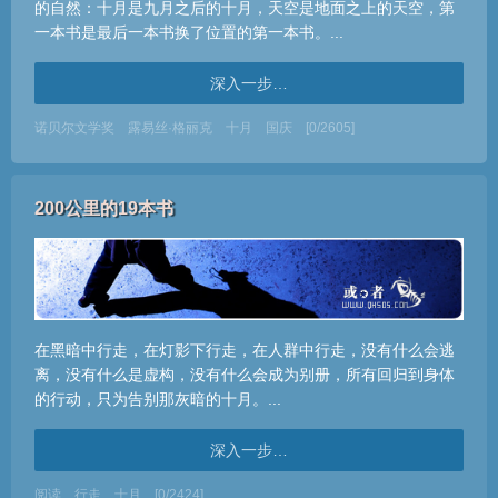
的自然：十月是九月之后的十月，天空是地面之上的天空，第
一本书是最后一本书换了位置的第一本书。...
深入一步…
诺贝尔文学奖
露易丝·格丽克
十月
国庆
[0/2605]
200公里的19本书
在黑暗中行走，在灯影下行走，在人群中行走，没有什么会逃
离，没有什么是虚构，没有什么会成为别册，所有回归到身体
的行动，只为告别那灰暗的十月。...
深入一步…
阅读
行走
十月
[0/2424]