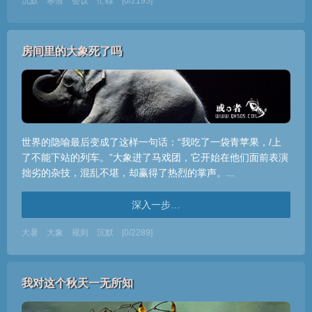
沉默
寒假
会议
忙碌
[0/2195]
房间里的大象死了吗
世界的隐喻最后变成了这样一句话：“我吃了一袋青苹果，/上
了不能下站的列车。”大象进了马戏团，它开始在他们面前表演
拙劣的杂技，混乱不堪，却赢得了热烈的掌声。...
深入一步…
大暑
大象
规则
沉默
[0/2289]
我对这个秋天一无所知