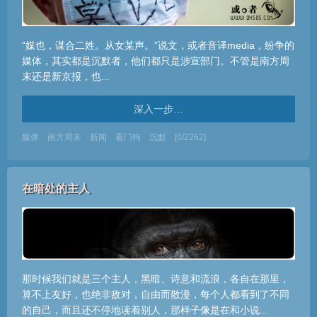
“媒也，谋合二姓。从女某声。”说文，或者音译media，纷争的
媒体，其实都是沉默者，他们都只是涉宣部门。不管是南方周
末还是新京报，也...
深入一步…
媒体
南方周末
新闻
看门狗
沉默
[0/2262]
在暗处的主人
那时候我们就是三个主人，黑暗、诗意和流浪，各自在那里，
算不上友好，也绝非敌对，自由而散漫，每个人都看到了不同
的自己，而且还不停地读着别人，那样子像是在和小说...