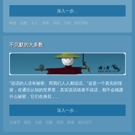
深入一步…
暗处
沉默
主人
身体
马匹
火焰
[0/2356]
不沉默的大多数
“说话的人没有秘密。而我们人人都说话。”这是一个真实的现
状，在通往认知的世界里，其实说话或者不说话，都不会揭露
什么秘密，它们在身后，...
深入一步…
记者节
表彰
记者
沉默
话语
荣誉
[0/2127]