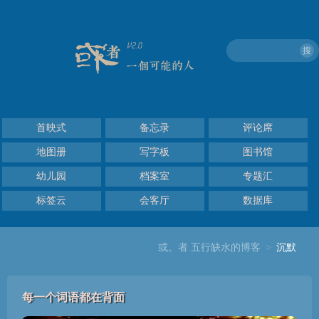
搜
首映式
备忘录
评论席
地图册
写字板
图书馆
幼儿园
档案室
专题汇
标签云
会客厅
数据库
或。者 五行缺水的博客
>
沉默
每一个词语都在背面