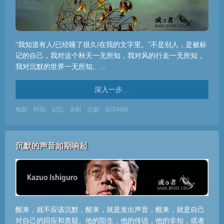
“我知道有人/已经睡了很久/在我的文字里。”不是别人，是被标
记的自己，我对这个秋天一无所知，我对风的行走一无所知，
我对沉默的世界一无所知。...
深入一步…
电影
时间
记忆
乡村
沉默
[0/2486]
沉默的声音如期响起
醒来，就不应该沉默，醒来，就是发出声音，醒来，就是自己
对自己的回应和质疑。他的陌生，他的传说，他的非知，或者