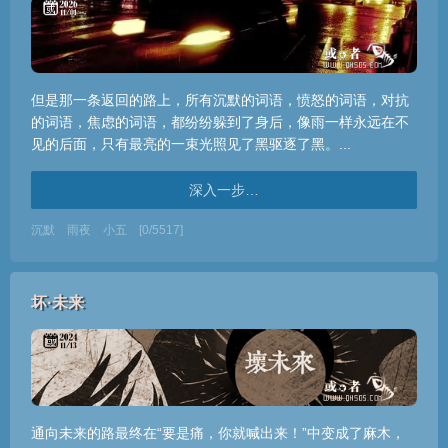
但是那一条返回的路上，所有沉默的词语，愤怒的词语，对抗
的词语，焦虑的词语，都纷纷躲到了身后，像雨一样永远在不
见的后面，只有最亮的一束光照见了黑驱逐了黑。...
深入一步…
沉默
雨夜
小五
[0/5517]
坏·未来
通向未来的路最终在“要是痛，你就喊出来！”中变成了麻木，