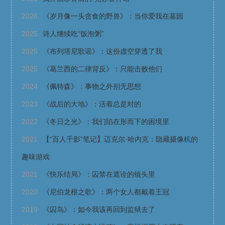
2026
《岁月像一头贪食的野兽》：当你爱我在墓园
2025
诗人继续吃“饭泡粥”
2025
《布列塔尼歌谣》：这份虚空穿透了我
2025
《葛兰西的二律背反》：只能击败他们
2024
《佩特森》：事物之外别无思想
2023
《战后的大地》：活着总是对的
2022
《冬日之光》：我们陷在形而下的困境里
2021
【“百人千影”笔记】迈克尔·哈内克：隐藏摄像机的
趣味游戏
2021
《快乐结局》：囚禁在遮诠的镜头里
2020
《尼伯龙根之歌》：两个女人都戴着王冠
2019
《囚鸟》：如今我该再回到监狱去了