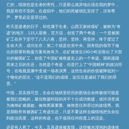
亡的，喧闹也是生者的寄托，只是那么诡异地出现在我的梦中，
我是有些不安的，在虚拟中，他们的死被胡乱安排了，没有尊
严，梦里必定是罪过的。
昨天是逝者的日子，却也属于生者。山西王家岭煤矿，被称为“奇
迹”的地方，115人获救，官方说，创造了两个奇迹：一个是被困
矿工在井下坚守了八天八夜，坚持、坚持、再坚持，终于度过了
生命大关，成功生存；第二个就是在党中央、国务院的领导下做
出的部署和救援方案有效有力，在矿难发生190小时后救出了大部
分的被困矿工，创造了中国矿难救援史上的一个奇迹。噩耗接踵
而来之后的生还，当然是个奇迹，但是打上了“中国精神”的政治符
号，在电视直播中变成一场表演秀，这些生命的价值被降低到一
个物化的层次，“这不是我们的成绩，这仅仅是减轻了我们的罪
责。”
中国，其实很可悲，生命在地狱里经历的那场生命终极很可能是
被我们忽略的，最佳救援时段的并不十分成功救援，或许演变成
为掩饰矿难腐败、掩饰黑幕重重、掩饰责任和罪过的政绩秀。我
是期盼所有被困矿工奇迹生还，只是不要这样去煽情地把生命拉
到政治高度，这样的奇迹，也不值得任何程度上的渲染。
还是有人死了，今天，五具遗体被发现，这些被水浸泡的遗体依