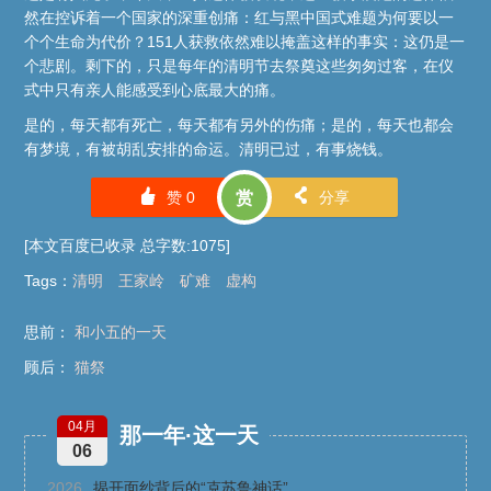
然在控诉着一个国家的深重创痛：红与黑中国式难题为何要以一
个个生命为代价？151人获救依然难以掩盖这样的事实：这仍是一
个悲剧。剩下的，只是每年的清明节去祭奠这些匆匆过客，在仪
式中只有亲人能感受到心底最大的痛。
是的，每天都有死亡，每天都有另外的伤痛；是的，每天也都会
有梦境，有被胡乱安排的命运。清明已过，有事烧钱。
󰄼
󰄯
赞
0
赏
分享
[本文百度已收录 总字数:1075]
Tags
：
清明
王家岭
矿难
虚构
思前：
和小五的一天
顾后：
猫祭
04月
那一年·这一天
06
2026
揭开面纱背后的“克苏鲁神话”