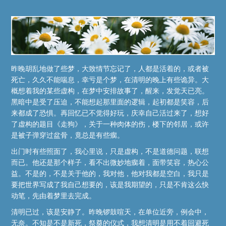
昨晚胡乱地做了些梦，大致情节忘记了，人都是活着的，或者被
死亡，久久不能喘息，幸亏是个梦，在清明的晚上有些诡异。大
概想着我的某些虚构，在梦中安排故事了，醒来，发觉天已亮。
黑暗中是受了压迫，不能想起那里面的逻辑，起初都是笑容，后
来都成了恐惧。再回忆已不觉得好玩，庆幸自己活过来了，想好
了虚构的题目《走狗》，关于一种肉体的伤，楼下的邻居，或许
是被子弹穿过盆骨，竟总是有些瘸。
出门时有些照面了，我心里说，只是虚构，不是道德问题，联想
而已。他还是那个样子，看不出微妙地瘸着，面带笑容，热心公
益。不是的，不是关于他的，我对他，他对我都是空白，我只是
要把世界写成了我自己想要的，该是我期望的，只是不肯这么快
动笔，先由着梦里去完成。
清明已过，该是安静了。昨晚锣鼓喧天，在单位近旁，例会中，
无奈。不知是不是新死，祭奠的仪式，我想清明是用不着回避死