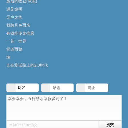
最后的收获(色图)
遇见姚明
无声之蛰
我踏月色而来
有钱能使鬼推磨
一花一世界
背道而驰
熵
走在测试路上的2.0时代
支持Ctrl+Enter提交