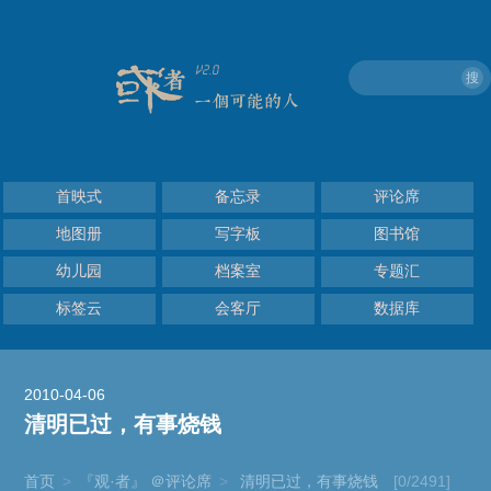
搜
首映式
备忘录
评论席
地图册
写字板
图书馆
幼儿园
档案室
专题汇
标签云
会客厅
数据库
2010-04-06
清明已过，有事烧钱
首页
>
『观·者』 ＠评论席
>
清明已过，有事烧钱
[0/2491]