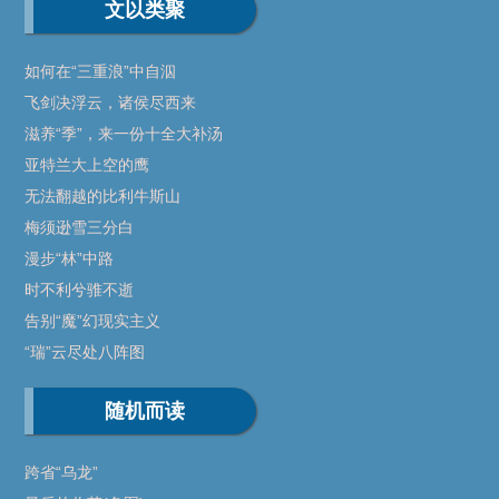
文以类聚
如何在“三重浪”中自泅
飞剑决浮云，诸侯尽西来
滋养“季”，来一份十全大补汤
亚特兰大上空的鹰
无法翻越的比利牛斯山
梅须逊雪三分白
漫步“林”中路
时不利兮骓不逝
告别“魔”幻现实主义
“瑞”云尽处八阵图
随机而读
跨省“乌龙”