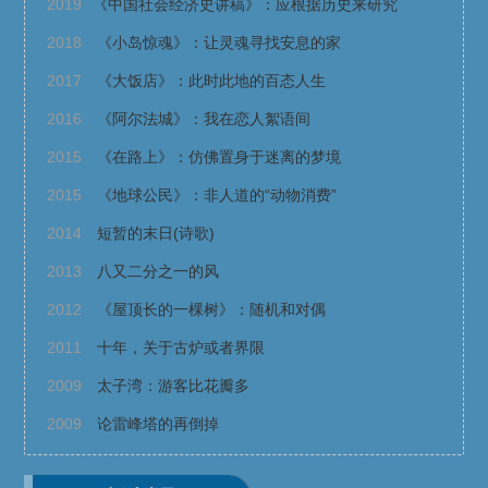
2019
《中国社会经济史讲稿》：应根据历史来研究
2018
《小岛惊魂》：让灵魂寻找安息的家
2017
《大饭店》：此时此地的百态人生
2016
《阿尔法城》：我在恋人絮语间
2015
《在路上》：仿佛置身于迷离的梦境
2015
《地球公民》：非人道的“动物消费”
2014
短暂的末日(诗歌)
2013
八又二分之一的风
2012
《屋顶长的一棵树》：随机和对偶
2011
十年，关于古炉或者界限
2009
太子湾：游客比花瓣多
2009
论雷峰塔的再倒掉