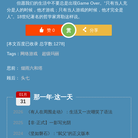
但愿我们的生活中不要总是出现Game Over。“只有当人充
分是人的时候，他才游戏；只有当人游戏的时候，他才完全是
人”。18世纪著名的哲学家席勒这样说。
󰄼
󰄯
赞
0
赏
分享
[本文百度已收录 总字数:1278]
Tags
：
网络游戏
超级玛丽
思前：
烟雨六和塔
顾后：
头七
01月
那一年·这一天
31
2026
《有人在周围走动》：生活又一次嘲笑了语法
2025
【非·正式】一影写光阴
2024
《坚如磐石》：“弑父”的正义版本