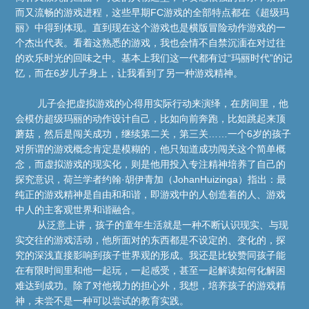
而又流畅的游戏进程，这些早期FC游戏的全部特点都在《超级玛
丽》中得到体现。直到现在这个游戏也是横版冒险动作游戏的一
个杰出代表。看着这熟悉的游戏，我也会情不自禁沉湎在对过往
的欢乐时光的回味之中。基本上我们这一代都有过“玛丽时代”的记
忆，而在6岁儿子身上，让我看到了另一种游戏精神。
儿子会把虚拟游戏的心得用实际行动来演绎，在房间里，他
会模仿超级玛丽的动作设计自己，比如向前奔跑，比如跳起来顶
蘑菇，然后是闯关成功，继续第二关，第三关……一个6岁的孩子
对所谓的游戏概念肯定是模糊的，他只知道成功闯关这个简单概
念，而虚拟游戏的现实化，则是他用投入专注精神培养了自己的
探究意识，荷兰学者约翰·胡伊青加（JohanHuizinga）指出：最
纯正的游戏精神是自由和和谐，即游戏中的人创造着的人、游戏
中人的主客观世界和谐融合。
从泛意上讲，孩子的童年生活就是一种不断认识现实、与现
实交往的游戏活动，他所面对的东西都是不设定的、变化的，探
究的深浅直接影响到孩子世界观的形成。我还是比较赞同孩子能
在有限时间里和他一起玩，一起感受，甚至一起解读如何化解困
难达到成功。除了对他视力的担心外，我想，培养孩子的游戏精
神，未尝不是一种可以尝试的教育实践。