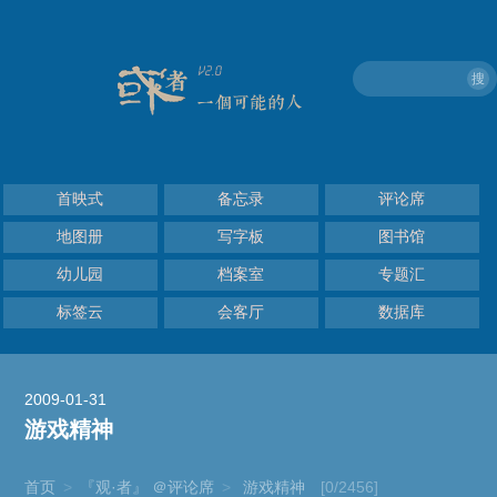
搜
首映式
备忘录
评论席
地图册
写字板
图书馆
幼儿园
档案室
专题汇
标签云
会客厅
数据库
2009-01-31
游戏精神
首页
>
『观·者』 ＠评论席
>
游戏精神
[0/2456]