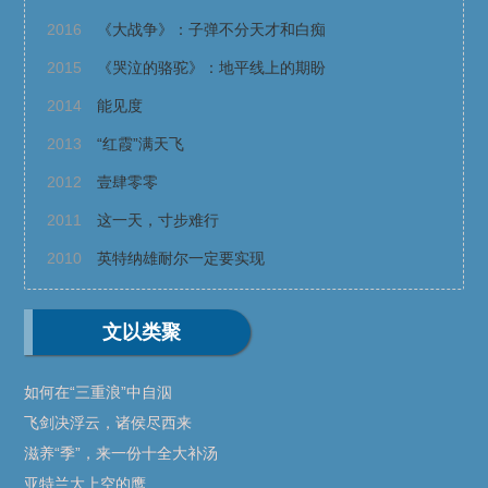
2016
《大战争》：子弹不分天才和白痴
2015
《哭泣的骆驼》：地平线上的期盼
2014
能见度
2013
“红霞”满天飞
2012
壹肆零零
2011
这一天，寸步难行
2010
英特纳雄耐尔一定要实现
文以类聚
如何在“三重浪”中自泅
飞剑决浮云，诸侯尽西来
滋养“季”，来一份十全大补汤
亚特兰大上空的鹰