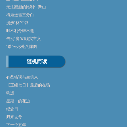
无法翻越的比利牛斯山
梅须逊雪三分白
漫步“林”中路
时不利兮骓不逝
告别“魔”幻现实主义
“瑞”云尽处八阵图
随机而读
有些错误与生俱来
【正经七日】最后的在场
狗运
星期一的花边
纪念日
归来去兮
下一个五年