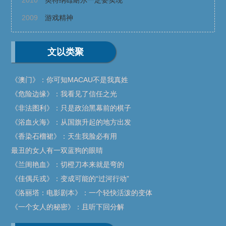
2009
游戏精神
文以类聚
《澳门》：你可知MACAU不是我真姓
《危险边缘》：我看见了信任之光
《非法图利》：只是政治黑幕前的棋子
《浴血火海》：从国旗升起的地方出发
《香染石榴裙》：天生我脸必有用
最丑的女人有一双蓝狗的眼睛
《兰闺艳血》：切橙刀本来就是弯的
《佳偶兵戎》：变成可能的“过河行动”
《洛丽塔：电影剧本》：一个轻快活泼的变体
《一个女人的秘密》：且听下回分解