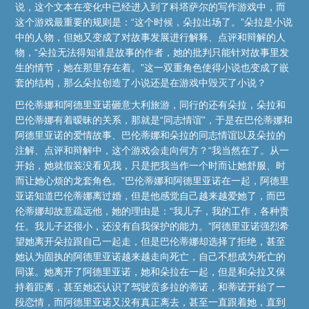
说，这个文本在变化中已经进入到了科塔萨尔的写作游戏中，而
这个游戏最重要的规则是：“这个时候，朵拉出场了。”朵拉是小说
中的人物，但她又变成了对故事发展进行解释、点评和辩解的人
物，“朵拉无法得知谁是故事的作者，她的批判只能针对故事里发
生的情节，她在那里存在着。”这一双重角色使得小说也变成了嵌
套的结构，那么朵拉创造了小说还是在游戏中毁灭了小说？
巴伦蒂娜和阿德里亚诺砸意大利旅游，同行的还有朵拉，朵拉和
巴伦蒂娜有着暧昧的关系，那就是“同志情谊”，于是在巴伦蒂娜和
阿德里亚诺的爱情故事、巴伦蒂娜和朵拉的同志情谊以及朵拉的
注解、点评和辩解中，这个游戏会走向何方？“我当然在了。从一
开始，她就假装没看见我，只是把我当作一个时而让她舒服、时
而让她心烦的龙套角色。”巴伦蒂娜和阿德里亚诺在一起，阿德里
亚诺知道巴伦蒂娜离过婚，但是他感觉自己越来越爱她了，而巴
伦蒂娜却故意疏远他，她的理由是：“我儿子，我的工作，各种责
任。我儿子还很小，还没有自我保护的能力。”阿德里亚诺强烈希
望她离开朵拉跟自己一起走，但是巴伦蒂娜却选择了拒绝，甚至
她认为固执的阿德里亚诺越来越走向死亡，自己不想成为死亡的
同谋。她离开了阿德里亚诺，她和朵拉在一起，但是和朵拉又保
持着距离，甚至她还认识了驾驶贡多拉的蒂诺，和蒂诺开始了一
段恋情，而阿德里亚诺又没有真正离去，甚至一直跟着她，直到