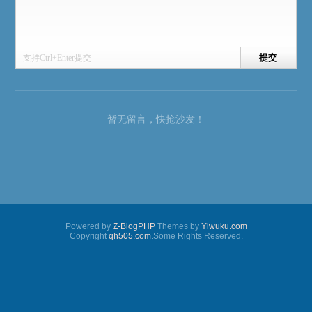
支持Ctrl+Enter提交
暂无留言，快抢沙发！
Powered by
Z-BlogPHP
Themes by
Yiwuku.com
Copyright
qh505.com
.Some Rights Reserved.