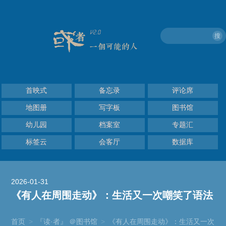
搜
首映式
备忘录
评论席
地图册
写字板
图书馆
幼儿园
档案室
专题汇
标签云
会客厅
数据库
2026-01-31
《有人在周围走动》：生活又一次嘲笑了语法
首页
>
『读·者』 ＠图书馆
>
《有人在周围走动》：生活又一次