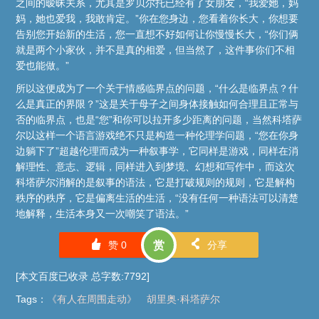
之间的暧昧关系，尤其是罗贝尔托已经有了女朋友，“我爱她，妈
妈，她也爱我，我敢肯定。”你在您身边，您看着你长大，你想要
告别您开始新的生活，您一直想不好如何让你慢慢长大，“你们俩
就是两个小家伙，并不是真的相爱，但当然了，这件事你们不相
爱也能做。”
所以这便成为了一个关于情感临界点的问题，“什么是临界点？什
么是真正的界限？”这是关于母子之间身体接触如何合理且正常与
否的临界点，也是“您”和你可以拉开多少距离的问题，当然科塔萨
尔以这样一个语言游戏绝不只是构造一种伦理学问题，“您在你身
边躺下了”超越伦理而成为一种叙事学，它同样是游戏，同样在消
解理性、意志、逻辑，同样进入到梦境、幻想和写作中，而这次
科塔萨尔消解的是叙事的语法，它是打破规则的规则，它是解构
秩序的秩序，它是偏离生活的生活，“没有任何一种语法可以清楚
地解释，生活本身又一次嘲笑了语法。”
󰄼
󰄯
赞
0
赏
分享
[本文百度已收录 总字数:7792]
Tags
：
《有人在周围走动》
胡里奥·科塔萨尔