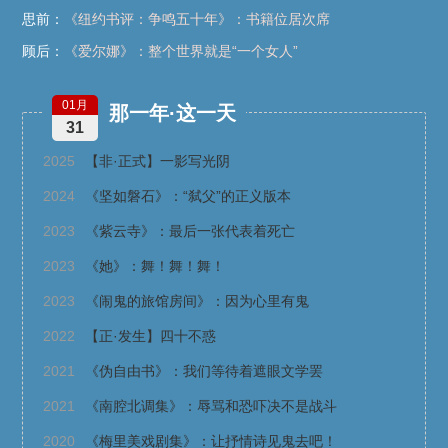
思前：
《纽约书评：争鸣五十年》：书籍位居次席
顾后：
《爱尔娜》：整个世界就是“一个女人”
01月
那一年·这一天
31
2025
【非·正式】一影写光阴
2024
《坚如磐石》：“弑父”的正义版本
2023
《紫云寺》：最后一张代表着死亡
2023
《她》：舞！舞！舞！
2023
《闹鬼的旅馆房间》：因为心里有鬼
2022
【正·发生】四十不惑
2021
《伪自由书》：我们等待着遮眼文学罢
2021
《南腔北调集》：辱骂和恐吓决不是战斗
2020
《梅里美戏剧集》：让抒情诗见鬼去吧！