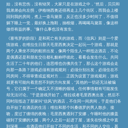
始，没有悲伤，没有恸哭，大家只是在游戏之中，“然后，贝贝和
我弟弟会向左拐，伊格纳西奥还得再走上几个街区，而我会上楼
回到我的房间，煮上一壶马黛茶，反正也没多少时间了，不值得
躺下睡上一觉，最好换上拖鞋，抽根烟，再喝喝马黛茶，像这样
做些有益的事。”像什么事也没有发生。
《塞韦罗的阶段》是和死亡有关的游戏，而《信风》则是一个爱
情游戏，在维拉生日那天毛里西奥决定一起玩一个游戏，那就是
两个人乘坐不同的航班出发，像两个陌生人一样抵达酒店，不论
是偶遇还是和朋友交往都礼貌称呼彼此，看看会发生什么。共同
生活了二十年的他们，连思维也仿佛共生了，那么这个游戏会走
向那一条路？游戏必须有游戏规则：必须分别出发，必须住在不
同房间，不得审查或监视对方……正因为设置了游戏规则，游戏
就更有可能向着意想不到的方向发展，“其他的一切还无法被编
号，它们属于一个确定又不清晰的领域，任何事情都有可能发生
却无法讨论。”于是游戏开始了，维拉或者毛里西奥出发，然后不
同时段抵达了那家叫“信风”的酒店，不住同一间房间，于是他们各
自开始了在酒店的生活：维拉和那个叫桑德罗的男人散步、接
吻，度过了缠绵的夜晚；毛里西奥遇到了安娜，午睡时他的膝盖
碰到了安娜的大腿，两个人之后一起进了屋，迷失在快感之中直
到深夜……在酒店他们开始了不同的生活，和不同的人交往，甚