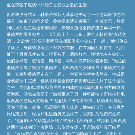
至在突破了底线中开始了是爱或是欲的生活。
但游戏没有结束，科塔萨尔若无其事地书写了一个游戏最惊艳的
部分：结束了旅行之后，桑德罗邀请安娜喝了一杯威士忌，然后
到机场后他主动送安娜回家，安娜又邀请桑德罗进去再喝一杯，
桑德罗翻看着相片，一直到晚上十一点多，两个人畅饮着“友谊之
酒”，之后他们的双手和嘴唇在相互渴求中合在了一起，“他们倒在
了床上，身体缠绕着脱下对方的衣服，在衣物间互相探寻，他们
扯下了最后几件衣服，拉开被子，调暗灯光，慢慢地占有彼此，
他们探寻着，低语着，期待着，与对方低声诉说着希望。”维拉的
桑德罗变成了安娜的桑德罗，毛里西奥的安娜变成了桑德罗的安
娜，安娜和桑德罗走在了一起，一种完美的替换依然在一种或是
爱或者欲中完成，也就意味着桑德罗和安娜也进入到了这个游戏
之中，而他们以维拉和毛里西奥构建的游戏规则相反的方向继续
着游戏。游戏被改变了？游戏带来了另一种可能性？而维拉和毛
里西奥的游戏又在哪里？“他们几乎没有看对方，话语来到墙边，
又弹了回去，就像一场缓慢的盲人球赛，她先问自己，在信风之
旅结束之后，维拉和毛里西奥怎么样了，回家以后他们怎么样
了。”他们聊天的话题涉及到了维拉和毛里西奥，维拉和毛里西奥
这两个游戏的设计者退场，却依然在场，于是游戏的真正结局
是：“永远都不会知道为什么，但他们的确会关上灯，拥抱对方。