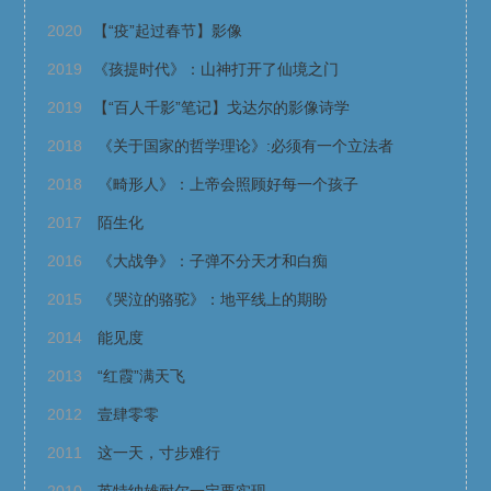
2020
【“疫”起过春节】影像
2019
《孩提时代》：山神打开了仙境之门
2019
【“百人千影”笔记】戈达尔的影像诗学
2018
《关于国家的哲学理论》:必须有一个立法者
2018
《畸形人》：上帝会照顾好每一个孩子
2017
陌生化
2016
《大战争》：子弹不分天才和白痴
2015
《哭泣的骆驼》：地平线上的期盼
2014
能见度
2013
“红霞”满天飞
2012
壹肆零零
2011
这一天，寸步难行
2010
英特纳雄耐尔一定要实现