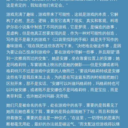
这是肯定的，我知道他们肯定会。”
游戏充满了趣味，游戏带来了可能性，这就是游戏的本质，它解
构了必然、意志、逻辑，甚至它逃离了现实、真实和客观。科塔
萨尔在小说集中制造了不同的游戏，它是梦境，是编造的故事，
是虚构，但是他真正想要发现的是，作为一种对可能性的创造，
写作是不是最大的游戏？《口袋里找到的手稿》就是关于写作的
趣味游戏，“现在我把这些东西写下来。”决绝地去做这件事，是因
为要让自己投身到游戏中，要在游戏中理解一些事，并且期望“遇
到一次擦肩而过的交集”。她是安娜，坐在靠窗位置上的安娜；她
是玛格莉特，车窗玻璃上映出的是她的侧影——但是安娜或者玛
格莉特只不过是游戏中设置的人物而已，“要说玛格莉特或是安娜
这些名字是我后来加上去，为的是在写这篇东西的时候能把她们
区别开来，那不是实话。”安娜可以叫做玛格莉特，玛格莉特也可
以叫做安娜，或者既不是安娜也不是玛格莉特，而是宝拉，而是
奥菲利亚，也许她还叫玛丽-克劳德。
她们只是被命名的名字，处在游戏中的名字，重要的是我看见了
她而且她也看见了我，重要的是我会跟随她下了站，而且和我保
持着微笑，重要的是这是一种仪式，“在这里，一切理性的思索判
断都毫无用处，最好的办法就是碰运气。”而支配这些游戏得以继