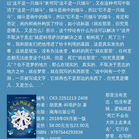
以“这不是一只烟斗”来书写“这不是一只烟斗”，又在这种书写中取
消了“这是一只烟斗”，烟斗是画中的烟斗，所以“它不是一只烟
斗”，烟斗是画中的烟斗，所以“它不是一只烟斗”的烟斗，肯定和
否定，画内和画外构筑了悖论，如小说标题《就在那里，但究竟
是哪儿，又是怎么》所示，这个悖论有什么办法可以解决？“这并
不取决于意志”就是科塔萨尔的解决之道：帕科死了，死了三十
年，我和朋友们把他埋进了恰卡利塔的墓园，这是真实发生的
事，这就是现实，没有办法改变，帕科的死亡“就在那里”，任何意
志都无法改变这个结局。但是，死亡“就在那里”，“但究竟是哪
儿”？在不是梦的地方，那么在现实的、真实的、不取决于意志的
地方之外，就在梦里，就在我写的东西那里，“这中间有一个空
洞，一旦被写成文字，它就再也不是那边的东西了，但究竟是哪
儿，又是怎么……”
那里没有意
编号：C63·2251213·2408
志，也没有逻
作者：胡里奥·科塔萨尔 著
辑，逻辑就是
出版：南海出版公司
“死亡不会在
版本：2018年09月第一版
大街上走来走
定价：58.00元当当23.90元
去”，它只在
ISBN：9787544293938
梦里，在写的
页数：333页