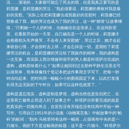
活……渐渐的，大家都可能忘了死去的我，但是我真正要写的是
莉莲娜，是莉莲娜的哭泣，“我必须要说，莉莲娜的勇敢对我是最
好的安慰。”实际上在把莉莲娜当成我最好的安慰时，莉莲娜已经
替换成了我，她的哭泣也成为了我的哭泣，这一种“移情”让故事继
续，“只剩她一个人的时候，当她确信在这张床上、在这间卧室
里、在重新开始的一天里，自己确实是一个人的时候，莉莲娜才
会抱着枕头失声痛哭，不会有人来安慰她”，哭过之后，她才会起
来收拾心情，才会按时去上班，才会忘掉这一切。是我给了莉莲
娜哭泣的机会，是莉莲娜的哭泣给了我振作的精神，我的虚构是
一次互换，而实际上西尔维娅和假手的男人都是科塔萨尔完成的
虚构，虚构意味着什么？“如果让她回到过去那种平静生活里去可
以很简单，简单得像找个笔记本把这件事用文字写下、把每一秒
钟冻结起来、把时间用一幅幅小小的图画固定下来，以此打发漫
长得无边无际的下午时分，如果可以这样也就罢了。”
虚构是遗忘现实，虚构是制造梦境，虚构当然也是告别死亡，在
这里死亡被终止而进入到了故事之中，科塔萨尔所要完成的就是
把真实的一切推向终点，在宣告没有开端也没有结局中开始一种
写作。引用自己1951年的小说集《动物寓言集》中献故事中的“帕
科”的献词：“勒内·马格里特有这样一幅画，占据画布中央的是一
只烟斗。画的下方是这幅画的标题：这不是一只烟斗。”科塔萨尔