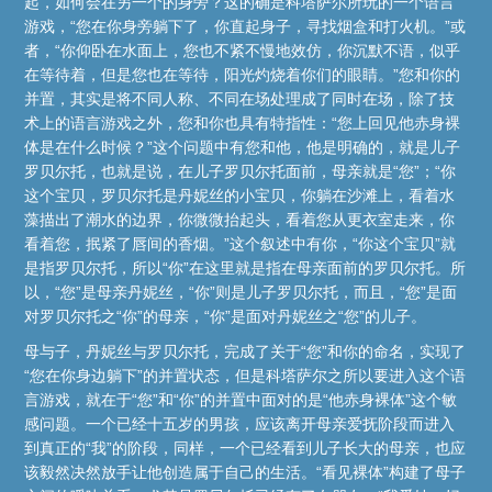
起，如何会在另一个的身旁？这的确是科塔萨尔所玩的一个语言
游戏，“您在你身旁躺下了，你直起身子，寻找烟盒和打火机。”或
者，“你仰卧在水面上，您也不紧不慢地效仿，你沉默不语，似乎
在等待着，但是您也在等待，阳光灼烧着你们的眼睛。”您和你的
并置，其实是将不同人称、不同在场处理成了同时在场，除了技
术上的语言游戏之外，您和你也具有特指性：“您上回见他赤身裸
体是在什么时候？”这个问题中有您和他，他是明确的，就是儿子
罗贝尔托，也就是说，在儿子罗贝尔托面前，母亲就是“您”；“你
这个宝贝，罗贝尔托是丹妮丝的小宝贝，你躺在沙滩上，看着水
藻描出了潮水的边界，你微微抬起头，看着您从更衣室走来，你
看着您，抿紧了唇间的香烟。”这个叙述中有你，“你这个宝贝”就
是指罗贝尔托，所以“你”在这里就是指在母亲面前的罗贝尔托。所
以，“您”是母亲丹妮丝，“你”则是儿子罗贝尔托，而且，“您”是面
对罗贝尔托之“你”的母亲，“你”是面对丹妮丝之“您”的儿子。
母与子，丹妮丝与罗贝尔托，完成了关于“您”和你的命名，实现了
“您在你身边躺下”的并置状态，但是科塔萨尔之所以要进入这个语
言游戏，就在于“您”和“你”的并置中面对的是“他赤身裸体”这个敏
感问题。一个已经十五岁的男孩，应该离开母亲爱抚阶段而进入
到真正的“我”的阶段，同样，一个已经看到儿子长大的母亲，也应
该毅然决然放手让他创造属于自己的生活。“看见裸体”构建了母子