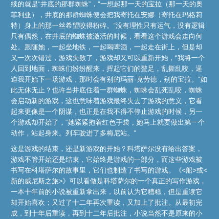
续的就是“井底的那群蜘蛛”，“一想起那一天的宝拉（那一天的奥
菲利亚），井底的那群蜘蛛便会把我寄托在安娜（寄托在玛格莉
特）身上的那一丝希望咬得粉碎。”没有理性只有运气，没有逻辑
只有偶然，在井底的蜘蛛被激活的时候，看看这个游戏会走向何
处。跟随她，一起坐地铁，一起喝啤酒，一起走在街上，但是却
又一次次错过，游戏失败了，游戏却又可以重新开始，“我将一个
人回到地面，蜘蛛们纷纷醒来，挥起它们的螯足，乱撕乱咬，逼
迫我开始下一场游戏，那时会有别的玛丽-克劳德，别的宝拉。”如
此无休无止？也许当井底住着一群蜘蛛，蜘蛛会乱死乱咬，蜘蛛
会启动新的游戏，这也意味着游戏最终失去了游戏的意义，它看
起来更像是一个阴谋，也正是在我不得不停止游戏的时候，另一
个游戏却开始了，“她紧紧抱着红色手袋，她马上就要做出第一个
动作，站起身来。列车驶进了多梅尼站。”
这是游戏的结束，还是新游戏的开始？科塔萨尔没有给出答案，
游戏不管开始还是结束，它始终是游戏的一部分，而这些游戏被
书写在科塔萨尔的故事里，它们也制造了书写的游戏。《<船>或<
新的威尼斯之旅>》可以看做是科塔萨尔的一个真正的写作游戏，
一本十年前的小说被重新拿出来，以前认为它糟糕，但是重读它
却开始喜欢；又过了十二年再次重读，又加上了批注。从最初完
成，到十年后重读，再到十二年后批注，小说当然不是原来的小