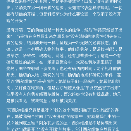
件事如果根本没有开端，而是半路突然冒了出来，没有清晰的轮
廓，又消失在另一团云雾的边缘，天知道它该怎样结局呢。”一切
都有明确的开端，但是科塔萨尔为什么要设置一个取消了没有开
端的开头？
没有开端，它的前面就是一种无限的延伸，然后“半路突然冒了出
来”，当事情在突然冒出来之后又在“没有清晰的轮廓”中消失在云
雾的边缘，结局和开端一样，呈现为一种无限的迷雾状态。的
确，这是一个有明确人物的故事，他们是劳尔，是诺拉·梅耶，是
波莱尔、哈维尔、玛格达、莉莲，还有那些孩子们；这是一个有
确切经过的故事，在一场家庭聚会中，大家在劳尔家里搞了一回
烧烤，围坐在椴树下谈笑着；也还有确切的时间，两个礼拜前的
那天。确切的人物，确切的时间，确切的地点和确切的事件，甚
至连“西尔维娅”也是确切的：她随孩子们一起来的，她帮他们切
肉，又好像在吃东西。但是西尔维娅又像是“半路突然冒了出来”，
似乎没有人向我介绍西尔维娅，西尔维娅也没有和我说话，她只
是被我看见，被我留意，最后被我关注。
“可西尔维娅究竟是谁呀？”我的这个问题消融了“西尔维娅”的存
在，她被我完全推向了“没有开端”的故事中：她就是我们中的一
员？她到底是谁？阿尔瓦罗说的是：西尔维娅是不是你编出来
的？这句话展开了“没有开端”的故事，它让西尔维娅突然冒了出