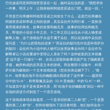
巴伦迪诺同意和阿德里亚诺在一起，她对朵拉说的是：“我想求你
一件事。明天上午，让我单独和阿德里亚诺出门吧。就这一回。”
不管是巴伦蒂娜和阿德里亚诺之间发生了什么，还是巴伦蒂娜在
阿德里亚诺和蒂诺之间的选择，其实朵拉作为同行者，一直扮演
着旁观者的角色，故事的发展和她无关，故事的结局也和她无
关，即使的小说在十年之后、十二年之后让朵拉从小说人物变成
解释人物，这个游戏似乎永远不属于朵拉，所以在游戏中朵拉的
疑问是：“为什么把我包括进来？”而朵拉的疑问也许也是科塔萨尔
的疑问：朵拉作为小说中的人物可以改变故事走向吗？朵拉作为
解释者让小说在重读中变得让人喜欢了吗？这种嵌套的文本就像
是“这不是一只烟斗”一样，在语义层面和叙事层面产生了隔阂甚至
矛盾，她所构成的反而是文本的游戏。而在整部小说集中，科塔
萨尔最为极致的一个文本游戏则是《您在你身边躺下了》，“致
G.H，他带着此地不存在的幽默感向我讲述了这件事”——题辞部
分中的“G.H.”，和李斯佩克朵的《G.H.受难曲》中的“G.H.”一样，
不知道其中是不是有某种关系，而“此地不在的幽默感”则以一种不
在场的讲述方式制造了一个语言游戏。
这个游戏就体现在标题里，一个是亲切的第二人称“您”，一个是普
通的第二人称“你”，您和你都指向了说话者对面，他们如何会在一