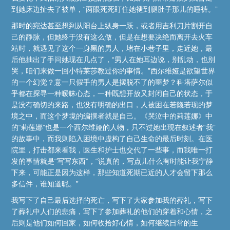
到她床边扯去了被单，“两眼死死盯住她褪到腿肚子那儿的睡裤。”
那时的宛达甚至想到从阳台上纵身一跃，或者用吉利刀片割开自
己的静脉，但她终于没有这么做，但是在想要决绝而离开去火车
站时，就遇见了这个一身黑的男人，堵在小巷子里，走近她，最
后他抽出了手问她现在几点了，“男人在她耳边说，别乱动，也别
哭，咱们来做一回小特莱莎教过你的事情。”西尔维娅是欲望世界
的一个幻觉？意一只假手的男人是摆脱不了的噩梦？科塔萨尔似
乎都在探寻一种暧昧心态，一种既想开放又封闭自己的状态，于
是没有确切的来路，也没有明确的出口，人被困在若隐若现的梦
境之中，而这个梦境的编撰者就是自己。《哭泣中的莉莲娜》中
的“莉莲娜”也是一个西尔维娅的人物，只不过她出现在叙述者“我”
的故事中，而我则陷入困境中虚构了自己生命的最后时刻。在医
院里，打击都来看我，医生和护士也交代了一些事，而我唯一打
发的事情就是“写写东西”，“说真的，写点儿什么有时能让我宁静
下来，可能正是因为这样，那些知道死期已近的人才会留下那么
多信件，谁知道昵。”
我写下了自己最后选择的死亡，写下了大家参加我的葬礼，写下
了葬礼中人们的悲痛，写下了参加葬礼的他们的穿着和心情，之
后则是他们如何回家，如何收拾好心情，如何继续日常的生