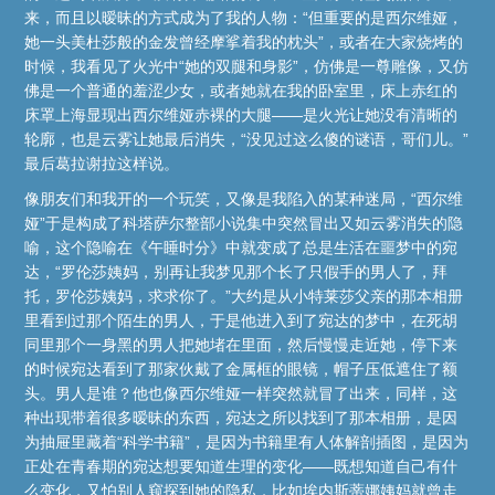
来，而且以暧昧的方式成为了我的人物：“但重要的是西尔维娅，
她一头美杜莎般的金发曾经摩挲着我的枕头”，或者在大家烧烤的
时候，我看见了火光中“她的双腿和身影”，仿佛是一尊雕像，又仿
佛是一个普通的羞涩少女，或者她就在我的卧室里，床上赤红的
床罩上海显现出西尔维娅赤裸的大腿——是火光让她没有清晰的
轮廓，也是云雾让她最后消失，“没见过这么傻的谜语，哥们儿。”
最后葛拉谢拉这样说。
像朋友们和我开的一个玩笑，又像是我陷入的某种迷局，“西尔维
娅”于是构成了科塔萨尔整部小说集中突然冒出又如云雾消失的隐
喻，这个隐喻在《午睡时分》中就变成了总是生活在噩梦中的宛
达，“罗伦莎姨妈，别再让我梦见那个长了只假手的男人了，拜
托，罗伦莎姨妈，求求你了。”大约是从小特莱莎父亲的那本相册
里看到过那个陌生的男人，于是他进入到了宛达的梦中，在死胡
同里那个一身黑的男人把她堵在里面，然后慢慢走近她，停下来
的时候宛达看到了那家伙戴了金属框的眼镜，帽子压低遮住了额
头。男人是谁？他也像西尔维娅一样突然就冒了出来，同样，这
种出现带着很多暧昧的东西，宛达之所以找到了那本相册，是因
为抽屉里藏着“科学书籍”，是因为书籍里有人体解剖插图，是因为
正处在青春期的宛达想要知道生理的变化——既想知道自己有什
么变化，又怕别人窥探到她的隐私，比如埃内斯蒂娜姨妈就曾走