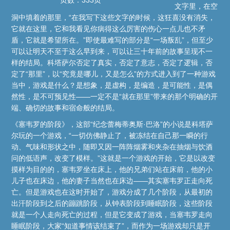
文字里，在空
洞中填着的那里，“在我写下这些文字的时候，这狂喜没有消失，
它就在这里，它和我看见你病得这么厉害的伤心一点儿也不矛
盾，它就是希望所在。”即使最难写的部分是“一场叛乱”，但至少
可以让明天不至于这么早到来，可以让三十年前的故事呈现不一
样的结局。科塔萨尔否定了真实，否定了意志，否定了逻辑，否
定了“那里”，以“究竟是哪儿，又是怎么”的方式进入到了一种游戏
当中，游戏是什么？是想象，是虚构，是编造，是可能性，是偶
然性，是不可预见性——一定不是“就在那里”带来的那个明确的开
端、确切的故事和宿命般的结局。
《塞韦罗的阶段》，这部“纪念蕾梅蒂奥斯·巴洛”的小说是科塔萨
尔玩的一个游戏，“一切仿佛静止了，被冻结在自己那一瞬的行
动、气味和形状之中，随即又因一阵阵烟雾和夹杂在抽烟与饮酒
问的低语声，改变了模样。”这就是一个游戏的开始，它是以改变
摸样为目的的，塞韦罗坐在床上，他的兄弟们站在床前，他的小
儿子也在床边，他的妻子当然也在床边——其实塞韦罗正走向死
亡。但是游戏也在这时开始了，游戏分成了几个阶段，从最初的
出汗阶段到之后的蹦跳阶段，从钟表阶段到睡眠阶段，这些阶段
就是一个人走向死亡的过程，但是它变成了游戏，当塞韦罗走向
睡眠阶段，大家“知道事情该结束了”，而作为一场游戏却只是开