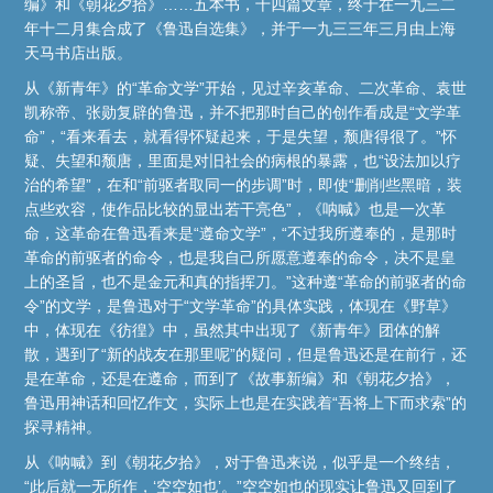
编》和《朝花夕拾》……五本书，十四篇文章，终于在一九三二
年十二月集合成了《鲁迅自选集》，并于一九三三年三月由上海
天马书店出版。
从《新青年》的“革命文学”开始，见过辛亥革命、二次革命、袁世
凯称帝、张勋复辟的鲁迅，并不把那时自己的创作看成是“文学革
命”，“看来看去，就看得怀疑起来，于是失望，颓唐得很了。”怀
疑、失望和颓唐，里面是对旧社会的病根的暴露，也“设法加以疗
治的希望”，在和“前驱者取同一的步调”时，即使“删削些黑暗，装
点些欢容，使作品比较的显出若干亮色”，《呐喊》也是一次革
命，这革命在鲁迅看来是“遵命文学”，“不过我所遵奉的，是那时
革命的前驱者的命令，也是我自己所愿意遵奉的命令，决不是皇
上的圣旨，也不是金元和真的指挥刀。”这种遵“革命的前驱者的命
令”的文学，是鲁迅对于“文学革命”的具体实践，体现在《野草》
中，体现在《彷徨》中，虽然其中出现了《新青年》团体的解
散，遇到了“新的战友在那里呢”的疑问，但是鲁迅还是在前行，还
是在革命，还是在遵命，而到了《故事新编》和《朝花夕拾》，
鲁迅用神话和回忆作文，实际上也是在实践着“吾将上下而求索”的
探寻精神。
从《呐喊》到《朝花夕拾》，对于鲁迅来说，似乎是一个终结，
“此后就一无所作，‘空空如也’。”空空如也的现实让鲁迅又回到了