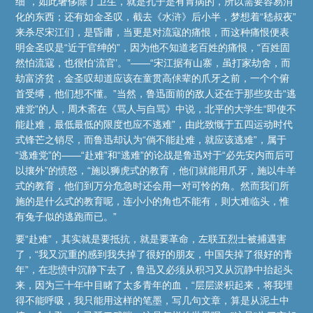
细”，如此奢侈除了卫生，就是孔子是有胃病的，所以需要容易消
化的东西；还有如金圣叹，截去《水浒》后小半，梦想着“嵇叔夜”
来杀尽宋江们，是昏庸，当更是对流寇的痛恨，而这种痛恨便表
明金圣叹是“近于官绅的”，因为他不知道老百姓的痛恨，“百姓固
然怕流寇，也很怕‘流官’。”——“宋江据有山寨，虽打家劫舍，而
劫富济贫，金圣叹却道应该在童贯高俅辈的爪牙之前，一个个俯
首受缚，他们想不懂。”当然，鲁迅面前的敌人还在于那些攻击“逃
难党”的人，周木斋在《骂人与自骂》中说，北平的大学生“即使不
能赴难，最低最低的限度也应不逃难”，由此致慨于五四运动时代
式锋芒之销尽，而鲁迅却认为“倘不能赴难，就应该逃难”，属于
“逃难党”的——“赴难”和“逃难”的论战是鲁迅对于“必先安内而后可
以攘外”的愤怒，“施以狮虎式的教育，他们就能用爪牙，施以牛羊
式的教育，他们到万分危急时还会用一对可怜的角。然而我们所
施的是什么式的教育呢，连小小的角也不能有，则大难临头，惟
有兔子似的逃跑而已。”
要“赴难”，其实就是要抵抗，就是要革命，左联五烈士被捕遇害
了，“我又沉重的感到我失掉了很好的朋友，中国失掉了很好的青
年”，在悲愤中沉静下去了，鲁迅又必须从积习又从沉静中抬起头
来，因为三十年中目睹了太多青年的血，“层层淤积起来，将我埋
得不能呼吸，我只能用这样的笔墨，写几句文章，算是从泥土中