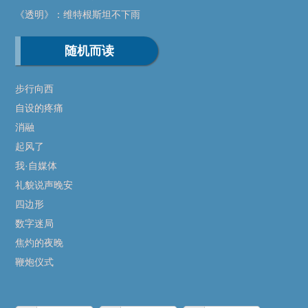
《透明》：维特根斯坦不下雨
随机而读
步行向西
自设的疼痛
消融
起风了
我·自媒体
礼貌说声晚安
四边形
数字迷局
焦灼的夜晚
鞭炮仪式