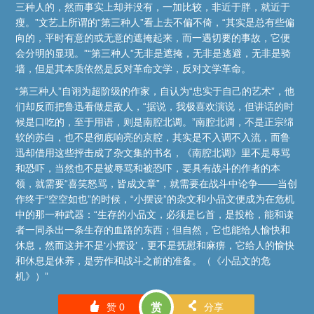
三种人的，然而事实上却并没有，一加比较，非近于胖，就近于
瘦。”文艺上所谓的“第三种人”看上去不偏不倚，“其实是总有些偏
向的，平时有意的或无意的遮掩起来，而一遇切要的事故，它便
会分明的显现。”“第三种人”无非是遮掩，无非是逃避，无非是骑
墙，但是其本质依然是反对革命文学，反对文学革命。
“第三种人”自诩为超阶级的作家，自认为“忠实于自己的艺术”，他
们却反而把鲁迅看做是敌人，“据说，我极喜欢演说，但讲话的时
候是口吃的，至于用语，则是南腔北调。”南腔北调，不是正宗绵
软的苏白，也不是彻底响亮的京腔，其实是不入调不入流，而鲁
迅却借用这些抨击成了杂文集的书名，《南腔北调》里不是辱骂
和恐吓，当然也不是被辱骂和被恐吓，要具有战斗的作者的本
领，就需要“喜笑怒骂，皆成文章”，就需要在战斗中论争——当创
作终于“空空如也”的时候，“小摆设”的杂文和小品文便成为在危机
中的那一种武器：“生存的小品文，必须是匕首，是投枪，能和读
者一同杀出一条生存的血路的东西；但自然，它也能给人愉快和
休息，然而这并不是‘小摆设’，更不是抚慰和麻痹，它给人的愉快
和休息是休养，是劳作和战斗之前的准备。（《小品文的危
机》）”
󰄼
󰄯
赞
0
赏
分享