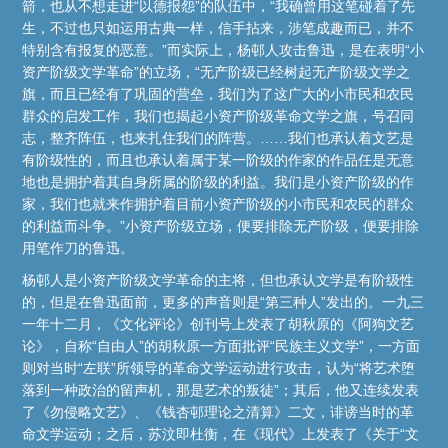
箭，也从不想走进“以德报怨”的队伍中，“我确曾用这笔碰着了先
生，不过也只如运用古典一样，信手拈来，涉笔成趣而已，并不
特别含有报复的恶意。”而实际上，杨邨人攻击鲁迅，是在表明“小
资产阶级文学革命”的立场，“无产阶级已经树起无产阶级文学之
旗，而且已经有了巩固的营垒，我们为了这广大的小市民和农民
群众的启发工作，我们也揭起小资产阶级革命文学之旗，号召同
志，整齐阵伍，也来扎住我们的阵营。……我们也承认着文艺是
有阶级性的，而且也承认着属于某一阶级的作家的作品任是无意
地也是拥护着其自身所属的阶级的利益。我们是小资产阶级的作
家，我们也就来作拥护着目前小资产阶级的小市民和农民的群众
的利益而斗争。”小资产阶级立场，便要排除无产阶级，便要排除
用笔作刀的鲁迅。
杨邨人是小资产阶级文学革命的主将，但也承认文学是有阶级性
的，但是在鲁迅面前，更多的声音则是“第三种人”发出的。一九三
一年十二月，《文化评论》创刊号上发表了胡秋原的《阿狗文艺
论》，自称“自由人”的胡秋原一方面批评“民族主义文学”，一方面
则对当时“左联”所领导的革命文学运动进行攻击，认为“将艺术堕
落到一种政治的留声机，那是艺术的叛徒”；其后，他又连续发表
了《勿侵略文艺》、《钱杏邨理论之清算》二文，诽谤当时的革
命文学运动；之后，苏汶即杜衡，在《现代》上发表了《关于“文