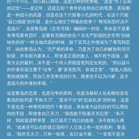
挖一个小孔，自己延口残喘，这是怎样的世界呢。”这是“为了忘却
的记念”——是记年，还是忘却？青年的血和自己的笔墨，其实都
是一种战斗的武器，但是在这个只留着小孔的时代，在这个只能
“延口残喘”的中国，是什么堵住了呼吸的世界？“辱骂和恐吓决不
是战斗”，这是鲁迅致《文学月报》编辑的一封信，革命是不是要
有辱骂要有恐吓，还要有无聊的攻击？当无产阶级的文学用“别德
纳衣的诗”一样当做武器的时候，除了笑骂之外便成为了辱骂和恐
吓，由此鲁迅认为，“无产者的革命，乃是为了自己的解放和消灭
阶级，并非因为要杀人，即使是正面的敌人，倘不死于战场，就
有大众的裁判，决不是一个诗人所能提笔判定生死的。”所以战斗
的作者应该注重于“论争”，要“喜笑怒骂，皆成文章”，“使敌人因此
受伤或致死，而自己并无卑劣的行为，观者也不以为污秽，这才
是战斗的作者的本领。”
这是鲁迅的态度，也是论争的原则，但是当杨邨人化名柳丝攻击
鲁迅的批判是“手执大刀”、“是非不分”的“乱砍乱杀”的时候，这是
不是也是一种辱骂和恐吓？鲁迅说，革命者为达到目的可以用任
何的手段，即使拿自己开刀，“我也敢于咬着牙关忍受”，“杀不
掉，我就退进野草里，自己舐尽了伤口的血痕，决不烦别人傅
药。”或者还可以在阶级立场和个人立场上有一笑的权利，鲁迅
说，“我并无大刀，只有一枝笔，名曰‘金不换’。”一支笔不是冷