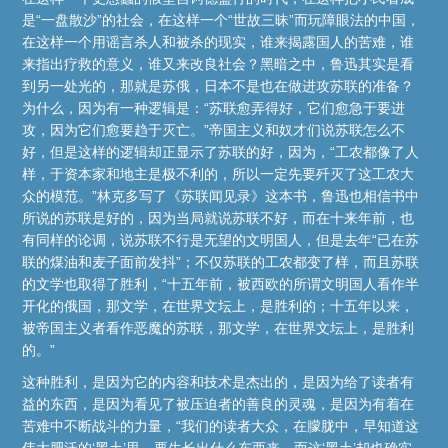
是“一盘散沙”的社会，在这样一个“世故三昧”而玩障眼法的中国，
在这样一个用谣言杀人和被杀的现实，谁来揭露国人的苦难，谁
来指出疗救的意义，谁又来改良社会？黑暗之中，鲁迅其实是看
到另一处光的，那就是苏俄，日本不是也在做进攻苏联的准备？
为什么，因为有一种逻辑是：“苏联愈弄得好，它们愈急于要进
攻，因为它们愈要趋于灭亡。”帝国主义和奴才们说苏联怎么不
好，但是这样的逻辑却正显示了苏联的好，因为，“工农都像了人
样，于资本家和地主是极不利的，所以一定先要歼灭了这工农大
众的模范。”林克多写了《苏联闻见录》这本书，鲁迅也相信书中
所说的苏联是好的，因为当局就说苏联不好，而在十来年前，也
有同样的论调，说苏联不行是无望的文明国人，但是去年“已在苏
联的煤油和麦子面前发抖”；不仅苏联的工农都变了样，而且苏联
的文学也取得了胜利，“十五年前，被西欧的所谓文明国人看作半
开化的俄国，那文学，在世界文坛上，是胜利的；十五年以来，
被帝国主义者看作恶魔的苏联，那文学，在世界文坛上，是胜利
的。”
这种胜利，是因为它的内容和技术是杰出的，是因为给了读者有
益的东西，是因为看见了被压迫者的善良的灵魂，是因为有着在
苦难中不断战斗的力量，“我们的读者大众，在朦胧中，早知道这
伟大肥沃的‘黑土’里，要生长出什么东西来，而这‘黑土’却也确实