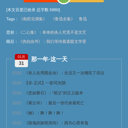
[本文百度已收录 总字数:5880]
Tags
：
《南腔北调集》
《鲁迅全集》
鲁迅
思前：
《二心集》：单单的杀人究竟不是文艺
顾后：
《伪自由书》：我们等待着遮眼文学罢
01月
那一年·这一天
31
2026
《有人在周围走动》：生活又一次嘲笑了语法
2025
【非·正式】一影写光阴
2024
《坚如磐石》：“弑父”的正义版本
2023
《紫云寺》：最后一张代表着死亡
2023
《她》：舞！舞！舞！
2023
《闹鬼的旅馆房间》：因为心里有鬼