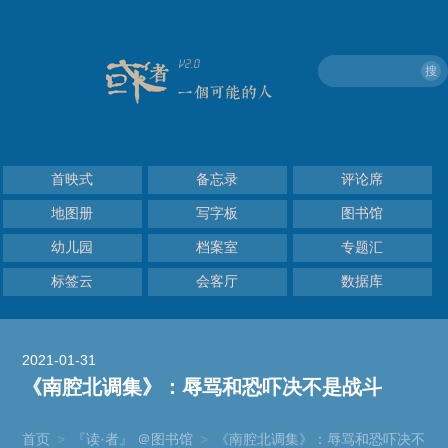
搜
首映式
备忘录
评论席
地图册
写字板
图书馆
幼儿园
档案室
专题汇
标签云
会客厅
数据库
2021-01-31
《南腔北调集》：辱骂和恐吓决不是战斗
首页
>
『读·者』 ＠图书馆
>
《南腔北调集》：辱骂和恐吓决不