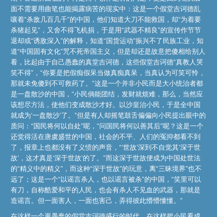
面不需要用曲笔也能揭露病苦的现实中：这是一个假堂吉诃德乱
嚷着“杀敌几百几千”的中国，他们知道大刀不能救国，却“为着要
杀猪起见”，又舍不得飞机捐，于是用“武器不精良”的宣传作节节
退却或“诱敌深入”的解释，知道“国货运动”振兴不了民族工业，知
道“中国固有文化”咒不死帝国主义，但是却还是故意把傻相给别人
看，比起由于自己愚蠢的真堂吉诃德，这些假堂吉诃德“真教人哭
笑不得”，“你要是把假痴假呆当做真痴真呆，当真认为可笑可怜，
那就未免傻到不可救药了。”这是一个并非小民而是大小统治者都
是一盘散沙的中国，“小民倘能团结，发财就烦难，那么，当然应
该想尽方法，使他们变成散沙才好。以沙皇治小民，于是全中国
就成为‘一盘散沙’了。”但是有人却摇笔鼓舌偏偏向小民提出眼中的
质问：“国民将何以自处”呢，“问国民将何以善其后”呢？这是一个
还觉得活在唐虞盛世的中国，社会的不平、人们的冤抑都看不到
了，报章上也都没有了义愤的声音，“‘世故’深到不自觉其‘深于世
故’，这才真是‘深于世故’的了。”而这深于世故便成为中国处世法
的“精义中的精义”，而这种“深于世故”的玩意，离“三昧境界”也不
远了；这是一个“以谣言杀人，也以谣言被杀”的中国，“笑里可以
有刀，自称酷爱和平的人民，也会有杀人不见血的武器，那就是
造谣言。但一面害人，一面也害己，弄得彼此懵懵懂懂。”
在这样一个更愚蠢的假堂吉诃德盛行的时代，在这样把小民看成