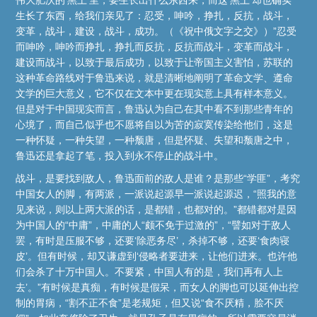
生长了东西，给我们亲见了：忍受，呻吟，挣扎，反抗，战斗，
变革，战斗，建设，战斗，成功。（《祝中俄文字之交》）”忍受
而呻吟，呻吟而挣扎，挣扎而反抗，反抗而战斗，变革而战斗，
建设而战斗，以致于最后成功，以致于让帝国主义害怕，苏联的
这种革命路线对于鲁迅来说，就是清晰地阐明了革命文学、遵命
文学的巨大意义，它不仅在文本中更在现实意上具有样本意义。
但是对于中国现实而言，鲁迅认为自己在其中看不到那些青年的
心境了，而自己似乎也不愿将自以为苦的寂寞传染给他们，这是
一种怀疑，一种失望，一种颓唐，但是怀疑、失望和颓唐之中，
鲁迅还是拿起了笔，投入到永不停止的战斗中。
战斗，是要找到敌人，鲁迅面前的敌人是谁？是那些“学匪”，考究
中国女人的脚，有两派，一派说起源早一派说起源迟，“照我的意
见来说，则以上两大派的话，是都错，也都对的。”都错都对是因
为中国人的“中庸”，中庸的人“颇不免于过激的”，“譬如对于敌人
罢，有时是压服不够，还要‘除恶务尽’，杀掉不够，还要‘食肉寝
皮’。但有时候，却又谦虚到‘侵略者要进来，让他们进来。也许他
们会杀了十万中国人。不要紧，中国人有的是，我们再有人上
去’。”有时候是真痴，有时候是假呆，而女人的脚也可以延伸出控
制的胃病，“割不正不食”是老规矩，但又说“食不厌精，脍不厌