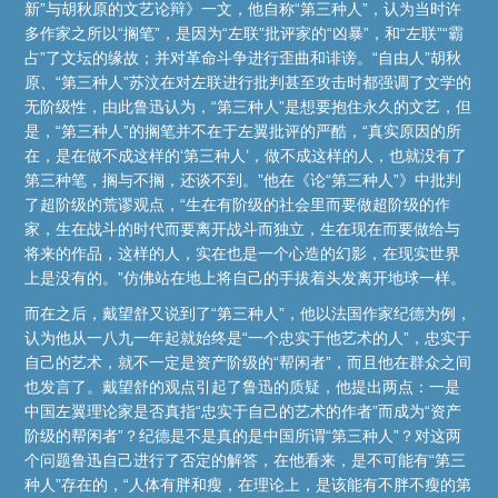
新”与胡秋原的文艺论辩》一文，他自称“第三种人”，认为当时许
多作家之所以“搁笔”，是因为“左联”批评家的“凶暴”，和“左联”“霸
占”了文坛的缘故；并对革命斗争进行歪曲和诽谤。“自由人”胡秋
原、“第三种人”苏汶在对左联进行批判甚至攻击时都强调了文学的
无阶级性，由此鲁迅认为，“第三种人”是想要抱住永久的文艺，但
是，“第三种人”的搁笔并不在于左翼批评的严酷，“真实原因的所
在，是在做不成这样的‘第三种人’，做不成这样的人，也就没有了
第三种笔，搁与不搁，还谈不到。”他在《论“第三种人”》中批判
了超阶级的荒谬观点，“生在有阶级的社会里而要做超阶级的作
家，生在战斗的时代而要离开战斗而独立，生在现在而要做给与
将来的作品，这样的人，实在也是一个心造的幻影，在现实世界
上是没有的。”仿佛站在地上将自己的手拔着头发离开地球一样。
而在之后，戴望舒又说到了“第三种人”，他以法国作家纪德为例，
认为他从一八九一年起就始终是“一个忠实于他艺术的人”，忠实于
自己的艺术，就不一定是资产阶级的“帮闲者”，而且他在群众之间
也发言了。戴望舒的观点引起了鲁迅的质疑，他提出两点：一是
中国左翼理论家是否真指“忠实于自己的艺术的作者”而成为“资产
阶级的帮闲者”？纪德是不是真的是中国所谓“第三种人”？对这两
个问题鲁迅自己进行了否定的解答，在他看来，是不可能有“第三
种人”存在的，“人体有胖和瘦，在理论上，是该能有不胖不瘦的第