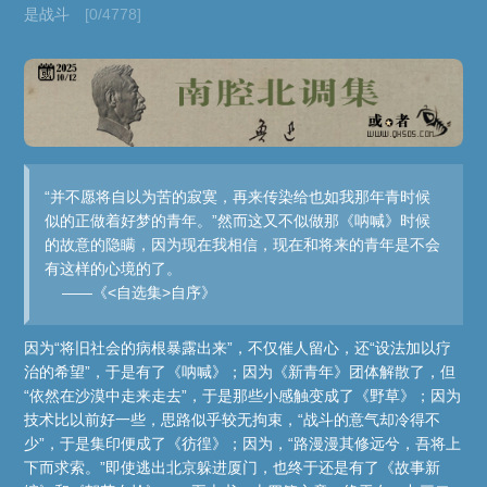
是战斗
[0/4778]
“并不愿将自以为苦的寂寞，再来传染给也如我那年青时候
似的正做着好梦的青年。”然而这又不似做那《呐喊》时候
的故意的隐瞒，因为现在我相信，现在和将来的青年是不会
有这样的心境的了。
——《<自选集>自序》
因为“将旧社会的病根暴露出来”，不仅催人留心，还“设法加以疗
治的希望”，于是有了《呐喊》；因为《新青年》团体解散了，但
“依然在沙漠中走来走去”，于是那些小感触变成了《野草》；因为
技术比以前好一些，思路似乎较无拘束，“战斗的意气却冷得不
少”，于是集印便成了《彷徨》；因为，“路漫漫其修远兮，吾将上
下而求索。”即使逃出北京躲进厦门，也终于还是有了《故事新