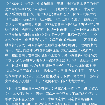
“文学革命”时的怀疑、失望和颓唐，于是，他把这五本书里的十四
篇文章结集而成为《自选集》——这是鲁迅很明显的一个分野，
到了“空空如也”阶段，创作真的是空空如也了，因为自此以后的
《华盖集》《而已集》《三闲集》《二心集》等集子，他并没有
选入，一方面在鲁迅看来，这些杂文集并不是他所谓的“创作”，在
这个阶段，他也不是“作家”，这是一种自谦，在另一种意义上杂感
也的确被鲁迅排除在创作之外；另一方面，此后一无所有、空空
如也的状态，也是因为缺少了“文学革命”的阅读者，“并不愿将自
以为苦的寂寞，再来传染给也如我那年青时候似的正做着好梦的
青年。”鲁迅的这种心境也明显体现在《我怎么坐起小说来？》
中，在他看来，在中国小说算不上文学，做小说也决不能称为文
学家，“所以并没有人想在这一条道路上出世。”把小说抬进“文苑”
里，只是想利用小说的力量“来改良社会”，所以小说创作取材于
“病态社会的不幸的人们”，揭出病苦，“引起疗救的注意”。而当小
说甚至于创作变成了“空空如也”的状态，或者在鲁迅看来，那些杂
文根本连小说也比不上，当然更不能让自己成为文学家。
怀疑、失望和颓唐再一次袭来，文学革命似乎终止了，但是“遵命
文学”其实还在路上，因为中国病态社会还在，不幸的人们还在，
或者疗救的意义还在——在三十年代这个中国这个最黑暗的时
期，鲁迅所面临的不再是简单创作题材的问题，更是回到现实层