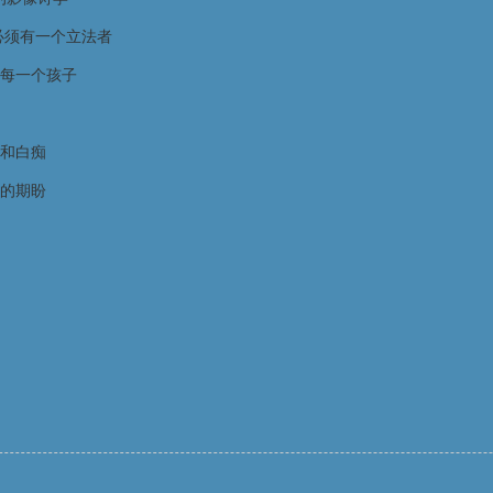
必须有一个立法者
每一个孩子
和白痴
的期盼