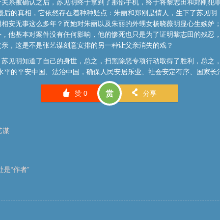
个关系被确认之后，苏见明终于拿到了那部手机，终于将黎志田和郑刚犯罪
了最后的真相，它依然存在着种种疑点：朱丽和郑刚是情人，生下了苏见明
明相安无事这么多年？而她对朱丽以及朱丽的外甥女杨晓薇明显心生嫉妒
外，他基本对案件没有任何影响，他的惨死也只是为了证明黎志田的残忍
父亲，这是不是张艺谋刻意安排的另一种让父亲消失的戏？
苏见明知道了自己的身世，总之，扫黑除恶专项行动取得了胜利，总之，
水平的平安中国、法治中国，确保人民安居乐业、社会安定有序、国家长治
󰄼
󰄯
赞
0
赏
分享
艺谋
是“作者”