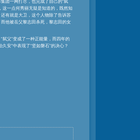
集团一网打尽，也完成了自己的“弑
，这一点何秀丽无疑是知道的，既然知
；还有就是大卫，这个人物除了告诉苏
，而他被岳父黎志田杀死，黎志田的女
“弑父”变成了一种正能量，而四年的
久安”中表现了“坚如磐石”的决心？