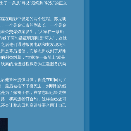
了一条从“寻父”最终到“弑父”的正义
艺谋在电影中设定的两个过程。苏见明
盖，一个是金江市的副市长，一个是金
着公交爆炸案发生，“大家在一条船
喊了两句话证明郑刚是“坏人”，这就
，之后他们通过报警电话和案发现场江
志田是幕后指使，而黎志田收到了郑刚
的利益纠葛，“大家在一条船上”就是
件线索的推进过程截断为主题服务的两
之后他答应提供口供，但是在时间到了
架，最后被推下了楼死去，刘明利的线
就是为了嫁祸于你，在黎志田已经走投
出路，和高进签订合约，这样自己还可
么还会让黎志田和高进签署合同让自己