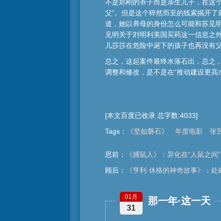
不是郑刚的养子而是亲生儿子，在这
父”。但是这个猝然而至的线索揭开
道，她以养母的身份怎么可能和苏见
见明关于刘明利美国买药这一信息之
儿莎莎在危险中诞下的孩子也再没有
总之，这起案件最终水落石出，总之，
调整和修改，是不是在“推动建设更高
[本文百度已收录 总字数:4033]
Tags
：
《坚如磐石》
年度电影
张
思前：
《捕鼠人》：异化在“人鼠之间”
顾后：
《亨利·休格的神奇故事》：处处
01月
那一年·这一天
31