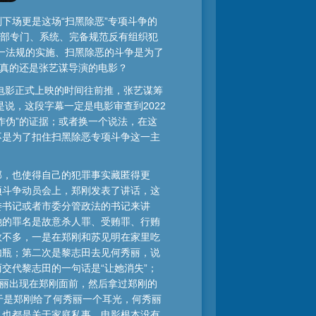
下场更是这场“扫黑除恶”专项斗争的
一部专门、系统、完备规范反有组织犯
一法规的实施、扫黑除恶的斗争是为了
律真的还是张艺谋导演的电影？
电影正式上映的时间往前推，张艺谋筹
说，这段字幕一定是电影审查到2022
作伪”的证据；或者换一个说法，在这
不是为了扣住扫黑除恶专项斗争这一主
部，也使得自己的犯罪事实藏匿得更
项斗争动员会上，郑刚发表了讲话，这
委书记或者市委分管政法的书记来讲
她的罪名是故意杀人罪、受贿罪、行贿
数不多，一是在郑刚和苏见明在家里吃
如瓶；第二次是黎志田去见何秀丽，说
交代黎志田的一句话是“让她消失”；
秀丽出现在郑刚面前，然后拿过郑刚的
，于是郑刚给了何秀丽一个耳光，何秀丽
，也都是关于家庭私事，电影根本没有