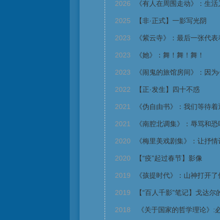
2026
《有人在周围走动》：生活
2025
【非·正式】一影写光阴
2023
《紫云寺》：最后一张代表
2023
《她》：舞！舞！舞！
2023
《闹鬼的旅馆房间》：因为
2022
【正·发生】四十不惑
2021
《伪自由书》：我们等待着
2021
《南腔北调集》：辱骂和恐
2020
《梅里美戏剧集》：让抒情
2020
【“疫”起过春节】影像
2019
《孩提时代》：山神打开了
2019
【“百人千影”笔记】戈达尔
2018
《关于国家的哲学理论》: