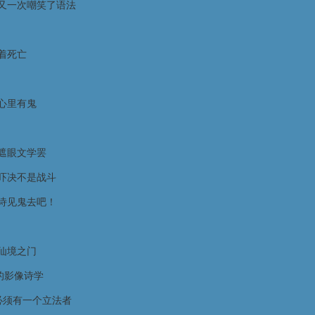
又一次嘲笑了语法
着死亡
心里有鬼
遮眼文学罢
吓决不是战斗
诗见鬼去吧！
仙境之门
的影像诗学
必须有一个立法者