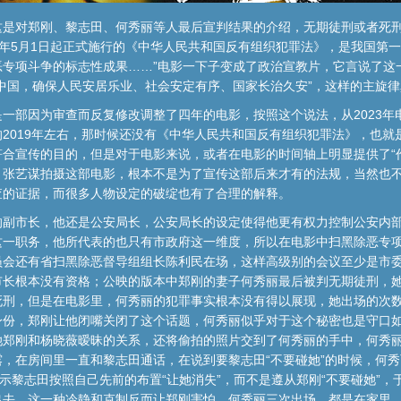
是对郑刚、黎志田、何秀丽等人最后宣判结果的介绍，无期徒刑或者死刑
22年5月1日起正式施行的《中华人民共和国反有组织犯罪法》，是我国第
恶专项斗争的标志性成果……”电影一下子变成了政治宣教片，它言说了这
中国，确保人民安居乐业、社会安定有序、国家长治久安”，这样的主旋
一部因为审查而反复修改调整了四年的电影，按照这个说法，从2023年
2019年左右，那时候还没有《中华人民共和国反有组织犯罪法》，也就是
合宣传的目的，但是对于电影来说，或者在电影的时间轴上明显提供了“
，张艺谋拍摄这部电影，根本不是为了宣传这部后来才有的法规，当然也
查的证据，而很多人物设定的破绽也有了合理的解释。
的副市长，他还是公安局长，公安局长的设定使得他更有权力控制公安内
这一职务，他所代表的也只有市政府这一维度，所以在电影中扫黑除恶专
员会还有省扫黑除恶督导组组长陈利民在场，这样高级别的会议至少是市
市长根本没有资格；公映的版本中郑刚的妻子何秀丽最后被判无期徒刑，
死刑，但是在电影里，何秀丽的犯罪事实根本没有得以展现，她出场的次
身份，郑刚让他闭嘴关闭了这个话题，何秀丽似乎对于这个秘密也是守口
郑刚和杨晓薇暧昧的关系，还将偷拍的照片交到了何秀丽的手中，何秀丽
，在房间里一直和黎志田通话，在说到要黎志田“不要碰她”的时候，何
暗示黎志田按照自己先前的布置“让她消失”，而不是遵从郑刚“不要碰她”
出去，这一种冷静和克制反而让郑刚害怕。何秀丽三次出场，都是在家里