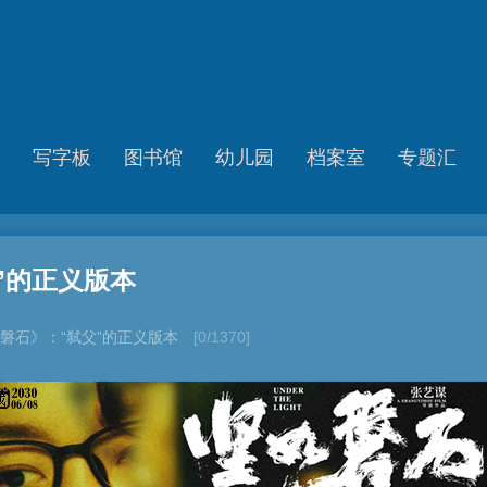
写字板
图书馆
幼儿园
档案室
专题汇
”的正义版本
磐石》：“弑父”的正义版本
[0/1370]