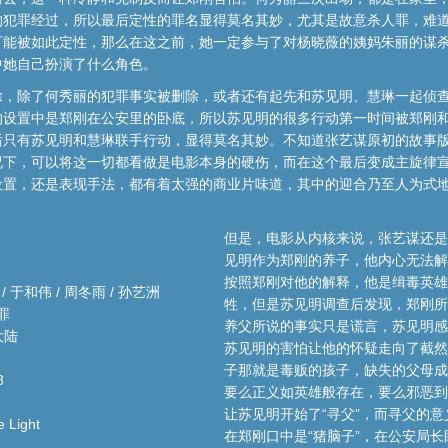
犯罪经过，所以最后定性的罪名显得莫名其妙，尤其是故意杀人罪，难道
可能被如此定性，那么在这之前，她一定参与了对杨晓薇的姨妈朱丽的谋
中她自己扮演了什么角色。
，除了何秀丽的犯罪事实被删除，或者还有起先和苏见明、慧琳一起侦查
的设置中是郑刚在公安里的卧底，所以苏见明的很多行动第一时间被郑刚
后只有苏见明和慧琳联手行动，显得莫名其妙。不知道张艺谋原初的故事
况下，可以将这一切都看做是电影本身的硬伤，而在这个最后变成主旋律
设置，还是表现手法，都有着太强的商业片味道，其中的迎合乃至人为式
但是，电影从内核来说，张艺谋还是
见明作为郑刚的养子，他内心无法解
按照郑刚对他的解释，他是缉毒英雄
/ 于和伟 / 周冬雨 / 孙艺洲
牲，但是苏见明调查后发现，郑刚所
犯罪
养父所说的事实只是谎言，苏见明感
大陆
苏见明的害怕让他的怀疑走向了截然
子那就是毒贩的孩子，缺失的父母成
8
要么正义如英雄般存在，要么邪恶到
让苏见明开始了“寻父”，而寻父的
 Light
在郑刚口中是“猪脑子”，在公安局