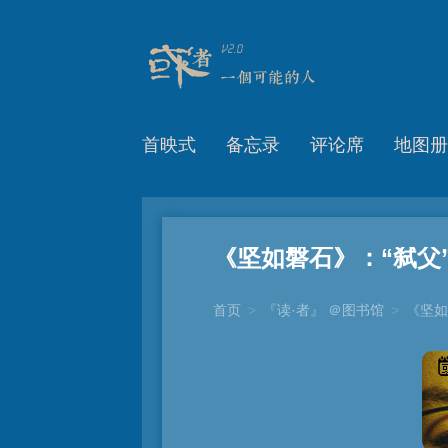
首映式
备忘录
评论席
地图册
《坚如磐石》：“弑父
首页
>
『读·者』 ＠图书馆
>
《坚如