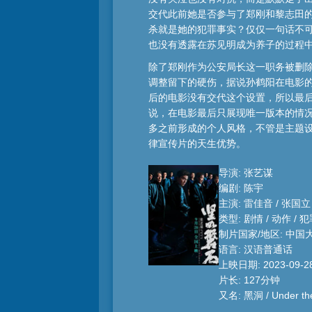
交代此前她是否参与了郑刚和黎志田的
杀就是她的犯罪事实？仅仅一句话不
也没有透露在苏见明成为养子的过程
除了郑刚作为公安局长这一职务被删除
调整留下的硬伤，据说孙鹤阳在电影
后的电影没有交代这个设置，所以最
说，在电影最后只展现唯一版本的情
多之前形成的个人风格，不管是主题
律宣传片的天生优势。
导演: 张艺谋
编剧: 陈宇
主演: 雷佳音 / 张国立 
类型: 剧情 / 动作 / 
制片国家/地区: 中国
语言: 汉语普通话
上映日期: 2023-09-2
片长: 127分钟
又名: 黑洞 / Under the