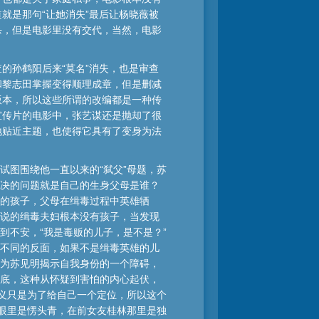
就是那句“让她消失”最后让杨晓薇被
杀，但是电影里没有交代，当然，电影
的孙鹤阳后来“莫名”消失，也是审查
和黎志田掌握变得顺理成章，但是删减
版本，所以这些所谓的改编都是一种传
宣传片的电影中，张艺谋还是抛却了很
地贴近主题，也使得它具有了变身为法
试图围绕他一直以来的“弑父”母题，苏
决的问题就是自己的生身父母是谁？
的孩子，父母在缉毒过程中英雄牺
说的缉毒夫妇根本没有孩子，当发现
到不安，“我是毒贩的儿子，是不是？”
不同的反面，如果不是缉毒英雄的儿
为苏见明揭示自我身份的一个障碍，
底，这种从怀疑到害怕的内心起伏，
意义只是为了给自己一个定位，所以这个
长眼里是愣头青，在前女友桂林那里是独