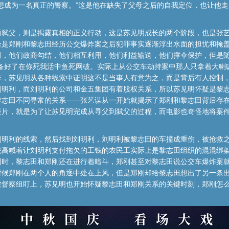
想成为一名真正的警察。”这是他在缺失了父母之后的自我定位，也让他走出
而弑父，则是揭露真相的正义行动，这是苏见明成长的两个阶段，也是张
恰是郑刚和黎志田经历公交爆炸案之后犯罪事实逐渐浮出水面的担忧和掩
田，他们政商勾结，他们相互利用，他们利益输送，他们撑伞保护，但是随
备好了在你死我活中鱼死网破。实际上从公交车劫持案中那人只拿着大喇叭
炸，苏见明从各种线索中证明这不是当事人有意为之，而是背后有人控制
刘明利，而刘明利的公司和金五集团有着股权关系，所以苏见明怀疑是黎
志田不同寻常的关系——张艺谋从一开始就揭示了郑刚和黎志田背后存在
疑片，就是为了让苏见明完成从寻父到弑父的过程，而电影也奇怪地将案
刘明利的线索，然后找到刘明利，刘明利被黎志田的车撞成重伤，被抢救
院高喊着让刘明利支付拖欠的工钱的农民工实际上是黎志田组织的混混绑
同时，黎志田和郑刚还在进行着暗斗，郑刚甚至对黎志田说公交车爆炸案
时候郑刚在两个人的角逐中处在上风，但是郑刚却给黎志田想出了另一条
被督察组盯上，苏见明也开始怀疑黎志田和郑刚关系的关键时刻，郑刚怎