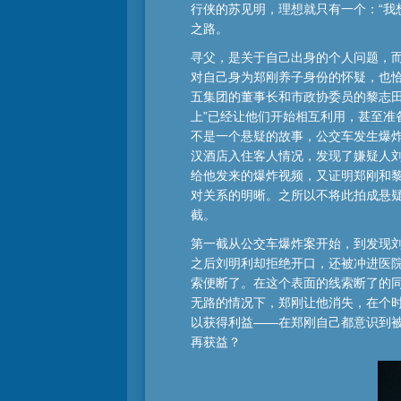
行侠的苏见明，理想就只有一个：“我
之路。
寻父，是关于自己出身的个人问题，
对自己身为郑刚养子身份的怀疑，也
五集团的董事长和市政协委员的黎志
上”已经让他们开始相互利用，甚至准
不是一个悬疑的故事，公交车发生爆
汉酒店入住客人情况，发现了嫌疑人
给他发来的爆炸视频，又证明郑刚和黎
对关系的明晰。之所以不将此拍成悬
截。
第一截从公交车爆炸案开始，到发现
之后刘明利却拒绝开口，还被冲进医
索便断了。在这个表面的线索断了的
无路的情况下，郑刚让他消失，在个
以获得利益——在郑刚自己都意识到
再获益？