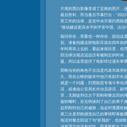
片尾的黑白影像变成了定格的照片，这
最后胜利，而当最后字幕打出：“20
罪工作的法律，是党中央开展扫黑除
“推动建设更高水平的平安中国、法治
疑问存在，答案也一样存在，据说这是
划、准备拍摄这部电影应该在四年前的
年时再添上去的，看起来很应景，也符
部法律法规还远远没有被制定的时候
题。所以这里提供了电影经过漫长审
郑刚当初的角色不仅仅是代表市政府
久。而在公映的版本中他只有副市长
就是一个问题，扫黑除恶专项斗争动
话，或者由公安局长作动员讲话，副
罪，无期徒刑仅次于郑刚和黎志田的
饭吵嘴时，苏见明谈到了自己的养子
起郑刚对自己的威胁，临走时透露给她
第三次是郑刚感觉自己的事情即将败露
电话对黎志田说了句“听我的”，也就
没有哭泣也没有对抗，而是默默走了