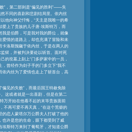
败”，第二部则是“偏见的胜利”——失
截然不同的喜剧和悲剧结局里。依内丝
以他向神父忏悔，“天主是我唯一的希
却爱上了贵族的儿子唐·埃斯特万，而
然我是伯爵，可是我对我的爵位，就像
在爱情的道路上，却也充满了冒险和未
而卡洛斯觊觎于依内丝，于是在两人的
尔监狱，并被判决要处以斩首。面对死
己的坟墓上刻上“门多萨家中的一员，
上，曾经作为刽子手的门多立下“我不
而依内丝为了爱情也走上了斩首台，高
“偏见的失败”，而最后国王特赦免除
子。这或者就是一出喜剧，但是在第二
斯特万开始在他看不起的末等贵族面前
丽，不再可爱不再天真，“在这个荒僻的
经的恋人蒙塔尔万公爵夫人打破了他的
，也许是您的生命，眼下都受到了威
当埃斯特万来到了葡萄牙，才知道公爵