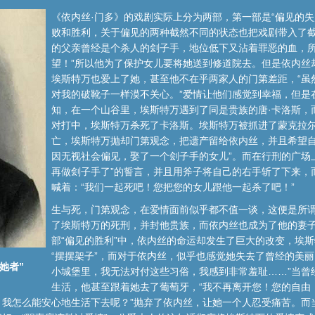
《依内丝·门多》的戏剧实际上分为两部，第一部是“偏见的失
败和胜利，关于偏见的两种截然不同的状态也把戏剧带入了
的父亲曾经是个杀人的刽子手，地位低下又沾着罪恶的血，所
望！”所以他为了保护女儿要将她送到修道院去。但是依内丝
埃斯特万也爱上了她，甚至他不在乎两家人的门第差距，“虽
对我的破靴子一样漠不关心。”爱情让他们感觉到幸福，但是
知，在一个山谷里，埃斯特万遇到了同是贵族的唐·卡洛斯，
对打中，埃斯特万杀死了卡洛斯。埃斯特万被抓进了蒙克拉
亡，埃斯特万抛却门第观念，把遗产留给依内丝，并且希望自
因无视社会偏见，娶了一个刽子手的女儿”。而在行刑的广场
再做刽子手了”的誓言，并且用斧子将自己的右手斩了下来，
喊着：“我们一起死吧！您把您的女儿跟他一起杀了吧！”
生与死，门第观念，在爱情面前似乎都不值一谈，这便是所谓
了埃斯特万的死刑，并封他贵族，而依内丝也成为了他的妻
部“偏见的胜利”中，依内丝的命运却发生了巨大的改变，埃
“摆摆架子”，而对于依内丝，似乎也感觉她失去了曾经的美
她者”
小城堡里，我无法对付这些习俗，我感到非常羞耻……”当曾
生活，他甚至跟着她去了葡萄牙，“我不再离开您！您的自由
，我怎么能安心地生活下去呢？”抛弃了依内丝，让她一个人忍受痛苦。而