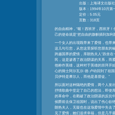
出版：上海译文出版社
版本：1994年10月第
定价：5.05元
页数：318页
的自由精神，“喔！西班牙，西班牙！
己的使命就是“把自由的旗帜插到加利
一个女人的出现既带来了爱情，也带来
这儿勾引您，从您这里探听您朋友的秘
跨越国界的爱情，库朗热夫人“跌坐在
民，这是渗透了政治阴谋的关系，而
他称作英雄，这种对于英雄的崇拜开
心的骑士阿尔瓦尔·德·卢幼回到了祖
贝伊特是摩尔人，而他是基督徒。”
所以面对这种隔绝的爱情，两个人发出
抒情歌曲中坚定了自己的想法，即使库
的革命中，在戳破了政治阴谋的反抗中
侯爵前去保卫祖国时，说出了伤心欲
朗热夫人，无疑也在这场爱情中失去了
见了爱情，她们追求幸福，但是几乎