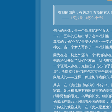
在她的国家，有关这个奇怪的女人
——
《克拉拉·加苏尔小传》
侧面的画像，是一个端庄优雅的女人，
一八二五年的巴黎出版了这本戏剧集，
真实的：她的伯父是安达卢西亚一支游
神父。当一个女人写作了一本戏剧集并
因为在这一切之外还有一个“我”的存
书送给我开始了我们的友谊，我把忠
一个证明人存在，克拉拉·加苏尔似乎
虚”，所谓克拉拉·加苏尔其实完全是
象绘成的——这样一种虚构作者的方
其实，在《克拉拉·加苏尔》小传中，
家谱。她压根儿没有自吹是古老的基督
捎带野性的眼光、乌黑的长发、细长的
她出现在舞台上时唱着爱国的赞歌，让那
了传统的戏剧规则，在《女人是魔鬼