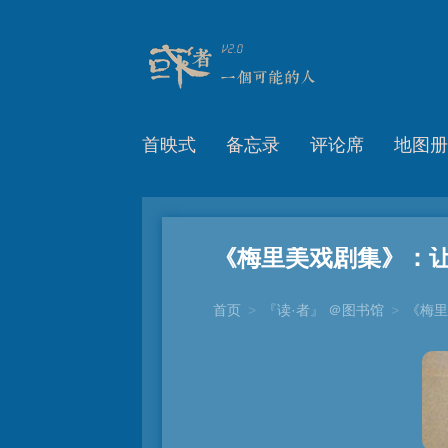
首映式
备忘录
评论席
地图册
《梅里美戏剧集》：
首页
>
『读·者』 ＠图书馆
>
《梅里