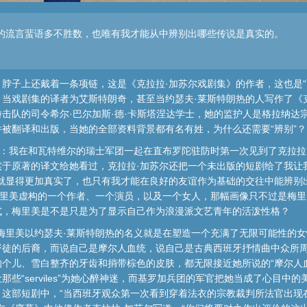
的流言蜚语多不胜数，也唯有我才能从中辨别出哪些传说是真实的。
脖子上还戴着一条项链，这是《克拉拉·加苏尔戏剧集》的作者，这也是“
当戏剧集的译者为艾斯特朗奇，甚至当约瑟夫·莱斯特朗热的人写作了《
击队的司令希尔·巴尔加斯·德·卡斯塔涅达学士，她的监护人是格拉纳达宗
被翻译和出版，当她的全部资料背景都有名有姓，为什么还需要“辨别”？
在：我在和瓦特维尔的瑞士军团一起在直布罗陀驻防时第一次见到了克拉拉
实于原著的译文给她看过，克拉拉·加苏尔还把一个未出版的短剧给了我让
就显得更加真实了，也只有我才能在良好的友谊作为基础的交往中能辨别
梅里美虚构的一个作者、一个演员，以及一个女人，那幅画像只不过是梅
式，梅里美是不是只是为了显示自己作为浪漫派文艺青年的活泼性格？
梅里美以约瑟夫·莱斯特朗热的名义就是在塑造一个充满了无限可能性的女
徒的后裔，而说自己是摩尔人血统，说自己是古典西班牙抒情曲中众所周
个儿、雪白整齐的牙齿和捎带棕色的皮肤，都无限接近她所说的“摩尔人血
些“serviles”为她心醉神迷，而基罗加兵团的军官把她当成了心目中
》这部短剧中，“当西班牙观众第一次看到穿着法衣的宗教裁判所法官出现