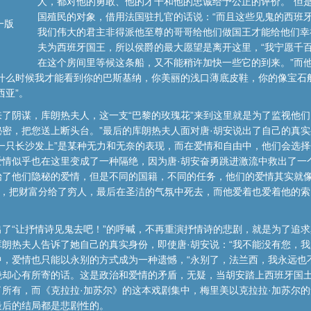
人，都对他的勇敢、他的才干和他的忠诚给予公正的评价。”但是
国殖民的对象，借用法国驻扎官的话说：“而且这些见鬼的西班
一版
我们伟大的君主非得派他至尊的哥哥给他们做国王才能给他们幸
夫为西班牙国王，所以侯爵的最大愿望是离开这里，“我宁愿千
在这个房间里等候这条船，又不能稍许加快一些它的到来。”而
什么时候我才能看到你的巴斯基纳，你美丽的浅口薄底皮鞋，你的像宝石
西亚”。
了阴谋，库朗热夫人，这一支“巴黎的玫瑰花”来到这里就是为了监视他们
密，把您送上断头台。”最后的库朗热夫人面对唐·胡安说出了自己的真
一只长沙发上”是某种无力和无奈的表现，而在爱情和自由中，他们会选
爱情似乎也在这里变成了一种隔绝，因为唐·胡安奋勇跳进激流中救出了一
始了他们隐秘的爱情，但是不同的国籍，不同的任务，他们的爱情其实就
国，把财富分给了穷人，最后在圣洁的气氛中死去，而他爱着也爱着他的索
了“让抒情诗见鬼去吧！”的呼喊，不再重演抒情诗的悲剧，就是为了追
朗热夫人告诉了她自己的真实身份，即使唐·胡安说：“我不能没有您，我
，爱情也只能以永别的方式成为一种遗憾，“永别了，法兰西，我永远也
绝却心有所寄的话。这是政治和爱情的矛盾，无疑，当胡安踏上西班牙国
所有，而《克拉拉·加苏尔》的这本戏剧集中，梅里美以克拉拉·加苏尔
最后的结局都是悲剧性的。