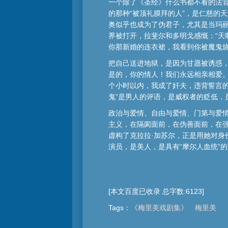
一个除了《圣经》什么书都不看的法官
的那种“被顶礼膜拜的人”，是仁慈的
奥似乎也成为了伪君子，尤其是当玛
界被打开，拉斐尔和多明戈感慨：“天
你那新婚的连衣裙，我看到你被魔鬼
把自己送进地狱，是因为甘愿被诱惑
是的，你的情人！我们永远相亲相爱。
个小时以内，我成了奸夫，违背誓言的
鬼”是男人的评语，是威权者的贬低，
政治与爱情、自由与爱情、门第与爱情
主义，在隔阂面前，在伪善面前，在
虚构了克拉拉·加苏尔，正是用她对身
演员，是美人，是具有“摩尔人血统”
[本文百度已收录 总字数:6123]
Tags
：
《梅里美戏剧集》
梅里美