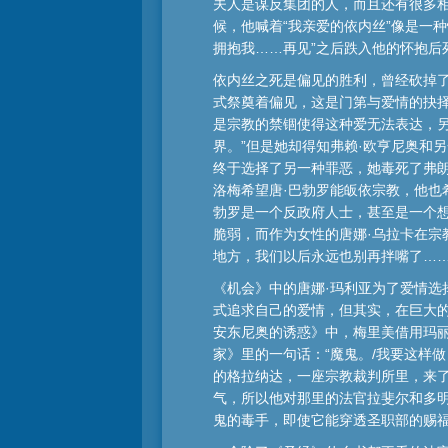
夫人是谋反集团的人，而且还有很多相
候，他喊着“我亲爱的依内丝”像是一
拥抱我……再见”之后跌入他的怀抱后
依内丝之死是偏见的胜利，曾经砍掉
式祭奠着偏见，这是门第与爱情的抉择
是宗教的禁锢使得这种爱无法表达，
界。”但是她却得知弗赖·欧亨尼奥和
终于选择了另一种罪恶，她毒死了弗
洛梅希望唐·巴勃罗能皈依宗教，他也
勃罗是一个反政府人士，甚至是一个
脆弱，而作为女性的唐娜·乌拉卡在宗
地方，我们以后永远也别再拌嘴了……
《机会》中的唐娜·玛利亚为了爱情选
式追求自己的爱情，但其实，在巨大
安东尼奥的诱惑》中，梅里美借用玛丽
家》里的一句话：“魔鬼。/我要这样
的格拉纳达，一座宗教裁判所里，来了
气，所以他对那里的法官拉斐尔和多
鬼的毒手，即使它能穿透圣职部的赐福