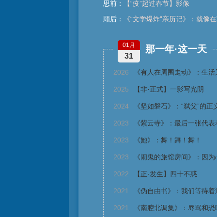
思前：
【“疫”起过春节】影像
顾后：
《“文学爆炸”亲历记》：就像
01月
那一年·这一天
31
2026
《有人在周围走动》：生活
2025
【非·正式】一影写光阴
2024
《坚如磐石》：“弑父”的正
2023
《紫云寺》：最后一张代表
2023
《她》：舞！舞！舞！
2023
《闹鬼的旅馆房间》：因为
2022
【正·发生】四十不惑
2021
《伪自由书》：我们等待着
2021
《南腔北调集》：辱骂和恐