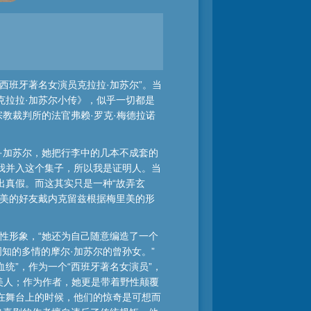
西班牙著名女演员克拉拉·加苏尔”。当
克拉拉·加苏尔小传》，似乎一切都是
教裁判所的法官弗赖·罗克·梅德拉诺
·加苏尔，她把行李中的几本不成套的
我并入这个集子，所以我是证明人。当
出真假。而这其实只是一种“故弄玄
里美的好友戴内克留兹根据梅里美的形
性形象，“她还为自己随意编造了一个
知的多情的摩尔·加苏尔的曾孙女。”
统”，作为一个“西班牙著名女演员”，
的美人；作为作者，她更是带着野性颠覆
在舞台上的时候，他们的惊奇是可想而