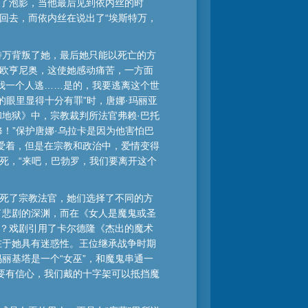
成了泡影，当他最后见到依内丝的时
回去，而依内丝在说出了“埃斯特万，
特万背叛了她，最后她只能以死亡的方
·欧亨尼奥，这使她感动痛苦，一方面
我一个人逃……是的，我要逃离这个世
的眼里显得十分有罪”时，唐娜·玛丽亚
地狱》中，宗教裁判所法官弗赖·巴托
！”保护唐娜·乌拉卡是因为他害怕巴
爱着，但是在宗教和政治中，爱情变得
死，“来吧，巴勃罗，我们要离开这个
刺死了宗教法官，她们选择了不同的方
了悲剧的深渊，而在《女人是魔鬼或圣
鬼？戏剧引用了卡尔德隆《杰出的魔术
在于她具有迷惑性。王位继承战争时期
丽基塔是一个“女巫”，和魔鬼串通一
要有信心，我们戴的十字架可以抵挡魔