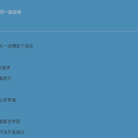
在写一段自传
又一次嘲笑了语法
义版本
着死亡
心里有鬼
遮眼文学罢
吓决不是战斗