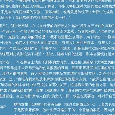
在《序幕》中他借作者克拉拉·加苏尔写道：“你们将要对之作出评价的这
们要顶礼膜拜的某些人物搬上了舞台。许多人将把这种大胆的做法叫做亵
不是攻击我们神圣的宗教。”亵渎神明，或者只是传统卫道士眼中的规则，
玷污不了瓜达尔基维尔河清澈的河水一样。”
违反”，似乎还不够，在《在丹麦的西班牙人》这出“发生在三天内的喜剧”
一个诗人和一个船长在自己的住所里讨论这出戏，当贵族问她：“谁是作者
律呢？”克拉拉·加苏尔的回答是：“我不知道是怎么回事，为了评价一个剧
一个地方，他们之中有些人在阴谋策划，有些人让自己被谋杀，有些人让
作为一个西班牙戏剧作者，能够学习一下法国，但是克拉拉·加苏尔似乎在
传统规则的戏剧充满了期望：“那么，随着时间的流逝，剧本会慢慢好起来
的作者，一个在舞台上演出了剧本的女演员，克拉拉·加苏尔作为梅里美
伪君子聚集起来大声斥责这种伤风败俗的丑闻，甚至那些基罗加兵团的军
在，那些所谓的贵族、诗人和船长在剧中站在传统的守旧派立场，对克拉拉
尔这一边，“也唯有我才能从中辨别出哪些传说是真实的。”“故弄玄虚”把
打破陈规的剧本设计中让克拉拉·加苏尔发声，这是梅里美的创新之举，这
，构成了新的戏剧结构，而在《戏剧集》里，真正的文本意义就是打破陈
是基督徒、身上有着“摩尔人血统”的女人一样，戏剧也需要这一种对于自
剧情发生于1808年的菲英岛的《在丹麦的西班牙人》，着力表
307
军是西班牙侯爵，他出生于马略尔干岛一个显赫的家庭，因为反