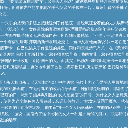
好，“职责应该胜过爱情”，公爵夫人的这句话彻底将埃斯特万的爱情变
种忏悔，但是依内丝想要把他的手和父亲的手握在一起，最后门多的手抽了
死去。
了一只手的父亲门多还是把她送到了修道院，曾经疯狂爱着他的丈夫埃斯
。《机会》中，女修道院的寄宿生唐娜·玛丽亚暗恋修道院年轻神父弗赖
另一方面在痛苦她又无法选择自杀，所以她只能感慨：“不过，一定得逃，
另一个寄宿生唐娜·弗朗西斯卡在暗处交往，当神父在他面前说“我一定在您
朗西斯卡，自己也跳入了修道院的井里。同样和宗教禁忌有关，在《天堂和
希望唐娜·乌拉卡能够忏悔，“您必须禁欲苦修，我的女儿，您必须禁欲苦修
想推翻西班牙政府、刺杀国王的人。而其实，巴勃罗和唐娜·乌拉卡一直相
教裁判所监狱里，勇敢地拿起了匕首，将宗教裁判所法官弗赖·巴托洛梅刺
来。”
择了杀人和自杀，《天堂和地狱》中的唐娜·乌拉卡为了心爱的人勇敢地
的宗教机器面前，在无可逃避的政治斗争面前，她们都是脆弱的，都滑向
基塔的口，喊出了颇具讽刺性的“女人是魔鬼”的口号。为什么女人是魔
做，使你为这个绝色美人所迷惑，忘记任何教训。”把女人等同于魔鬼，就
一位新的上司安东尼奥，他要审判一个女人玛丽基塔，在他的认识中，玛
明戈说：“据说，魔鬼给了这个无耻的女人一种超乎自然的能力。可是我们
过的墙壁。”