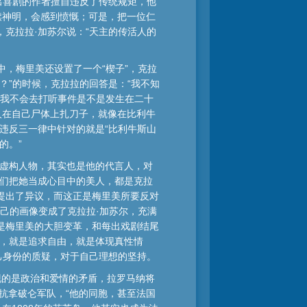
出喜剧的作者擅自违反了传统规矩，他
渎神明，会感到愤慨；可是，把一位仁
克拉拉·加苏尔说：“天主的传活人的
中，梅里美还设置了一个“楔子”，克拉
？”的时候，克拉拉的回答是：“我不知
本我不会去打听事件是不是发生在二十
人在自己尸体上扎刀子，就像在比利牛
违反三一律中针对的就是“比利牛斯山
的。”
的虚构人物，其实也是他的代言人，对
官们把她当成心目中的美人，都是克拉
提出了异议，而这正是梅里美所要反对
自己的画像变成了克拉拉·加苏尔，充满
是梅里美的大胆变革，和每出戏剧结尾
规，就是追求自由，就是体现真性情
己身份的质疑，对于自己理想的坚持。
现的是政治和爱情的矛盾，拉罗马纳将
抗拿破仑军队，“他的同胞，甚至法国