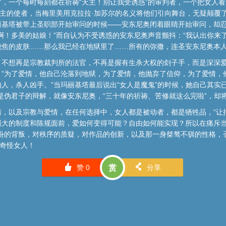
，一个每时每刻都在祈祷“天主！别让我受诱惑”的审判者，一个把女人看
天主的使者，当梅里美用克拉拉·加苏尔的名义将他们引向舞台，无疑颠覆
丽基塔被带上圣职部开始审问的时候——安东尼奥闭着眼睛开始审问，却
啊！多美的姑娘！”而自认为不受诱惑的安东尼奥声音颤抖：“我认出你来
烧焦的皮肤……那么我已经在地狱里了……所有的弥撒，连圣安东尼奥本人
，不想再是宗教裁判所的法官，不再是握有生杀大权的刽子手，而是深深爱
”为了爱情，他自己沦落到地狱，为了爱情，他抛弃了信仰，为了爱情，
人，杀人凶手。”当玛丽基塔最后说出“女人是魔鬼”的时候，她自己其实
是伪君子的辩解，就像安东尼奥，“三十年的祈祷、苦修就这么完啦”，却
，以及宗教与爱情，在任何选择中，女人都是被动者，都是牺牲品，“让
强大的制度和陈规面前，爱如何变得可能？自由如何能实现？所以在痛斥
份的背叛，对秩序的质疑，对作品的创新，以及那一身桀骜不驯的性格，否
的奇怪女人！
󰄼
󰄯
赞
0
赏
分享