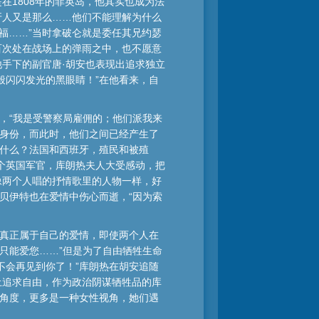
在1808年的菲英岛，他其实也成为法
牙人又是那么……他们不能理解为什么
福……”当时拿破仑就是委任其兄约瑟
百次处在战场上的弹雨之中，也不愿意
他手下的副官唐·胡安也表现出追求独立
般闪闪发光的黑眼睛！”在他看来，自
，“我是受警察局雇佣的；他们派我来
实身份，而此时，他们之间已经产生了
择什么？法国和西班牙，殖民和被殖
个英国军官，库朗热夫人大受感动，把
像两个人唱的抒情歌里的人物一样，好
贝伊特也在爱情中伤心而逝，“因为索
求真正属于自己的爱情，即使两个人在
只能爱您……”但是为了自由牺牲生命
不会再见到你了！”库朗热在胡安追随
土追求自由，作为政治阴谋牺牲品的库
的角度，更多是一种女性视角，她们遇