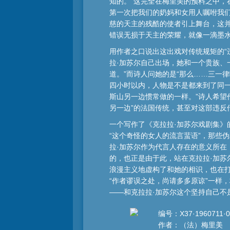
知的。”这完全在梅里美的预料之中，
第一次把我们的奶妈和女用人嘱咐我
慈的天主的残酷的使者引上舞台，这并
错误无损于天主的荣耀，就像一滴墨水
用作者之口说出这出戏对传统规矩的“
拉·加苏尔自己出场，她和一个贵族、
道。”而诗人问她的是“那么……三一
四小时以内，人物是不是都来到了同
斯山另一边惯常做的一样。”诗人希望
另一边”的法国传统，甚至对这部违反
一个写作了《克拉拉·加苏尔戏剧集》
“这个奇怪的女人的流言蜚语”，那些
拉·加苏尔作为代言人存在的意义所
的，也正是由于此，站在克拉拉·加苏
浪漫主义地虚构了和她的相识，也在
“作者谬误之处，尚请多多原谅”一样
——和克拉拉·加苏尔这个坚持自己不
编号：X37·1960711·0
作者：（法）梅里美