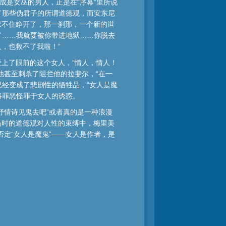
成是女巫的男人，正是在“序幕”里所说
了那些伪君子的所谓道德观，而安东尼
忍不住睁开了，那一刹那，一个新的世
了……我就要被你带进地狱……你脱去
，也救不了我啦！”
上了眼前的这个女人，“情人，情人！
他甚至刺杀了阻拦他的拉斐尔，“在一
已经变成了悲剧性的牺牲品，“女人是魔
将罪恶怪罪于女人的诱惑。
抒情诗见鬼去吧”或者真的是一种浪漫
当时的道德观对人性的束缚中，梅里美
定“女人是魔鬼”——女人是作者，是