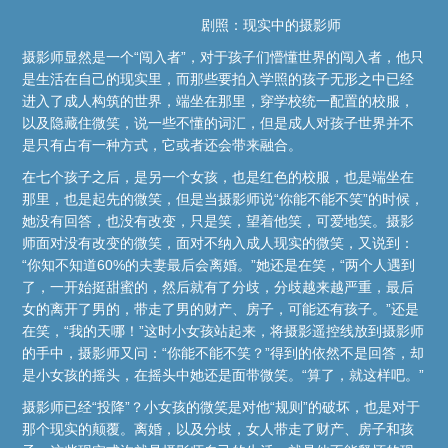
剧照：现实中的摄影师
摄影师显然是一个“闯入者”，对于孩子们懵懂世界的闯入者，他只
是生活在自己的现实里，而那些要拍入学照的孩子无形之中已经
进入了成人构筑的世界，端坐在那里，穿学校统一配置的校服，
以及隐藏住微笑，说一些不懂的词汇，但是成人对孩子世界并不
是只有占有一种方式，它或者还会带来融合。
在七个孩子之后，是另一个女孩，也是红色的校服，也是端坐在
那里，也是起先的微笑，但是当摄影师说“你能不能不笑”的时候，
她没有回答，也没有改变，只是笑，望着他笑，可爱地笑。摄影
师面对没有改变的微笑，面对不纳入成人现实的微笑，又说到：
“你知不知道60%的夫妻最后会离婚。”她还是在笑，“两个人遇到
了，一开始挺甜蜜的，然后就有了分歧，分歧越来越严重，最后
女的离开了男的，带走了男的财产、房子，可能还有孩子。”还是
在笑，“我的天哪！”这时小女孩站起来，将摄影遥控线放到摄影师
的手中，摄影师又问：“你能不能不笑？”得到的依然不是回答，却
是小女孩的摇头，在摇头中她还是面带微笑。“算了，就这样吧。”
摄影师已经“投降”？小女孩的微笑是对他“规则”的破坏，也是对于
那个现实的颠覆。离婚，以及分歧，女人带走了财产、房子和孩