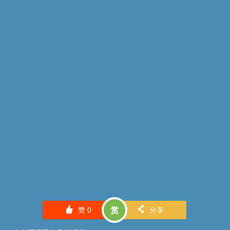
󰄼
󰄯
赞
0
赏
分享