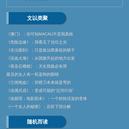
文以类聚
《澳门》：你可知MACAU不是我真姓
《危险边缘》：我看见了信任之光
《非法图利》：只是政治黑幕前的棋子
《浴血火海》：从国旗升起的地方出发
《香染石榴裙》：天生我脸必有用
最丑的女人有一双蓝狗的眼睛
《兰闺艳血》：切橙刀本来就是弯的
《佳偶兵戎》：变成可能的“过河行动”
《洛丽塔：电影剧本》：一个轻快活泼的变体
《一个女人的秘密》：且听下回分解
随机而读