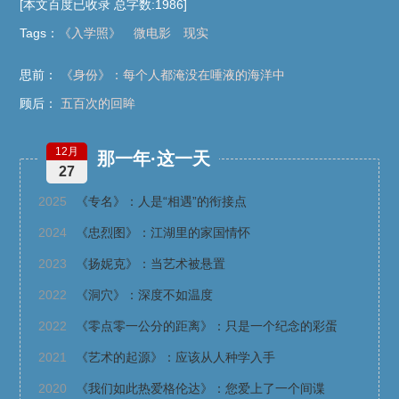
[本文百度已收录 总字数:1986]
Tags
：
《入学照》
微电影
现实
思前：
《身份》：每个人都淹没在唾液的海洋中
顾后：
五百次的回眸
12月
那一年·这一天
27
2025
《专名》：人是“相遇”的衔接点
2024
《忠烈图》：江湖里的家国情怀
2023
《扬妮克》：当艺术被悬置
2022
《洞穴》：深度不如温度
2022
《零点零一公分的距离》：只是一个纪念的彩蛋
2021
《艺术的起源》：应该从人种学入手
2020
《我们如此热爱格伦达》：您爱上了一个间谍