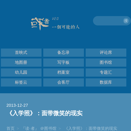
搜
首映式
备忘录
评论席
地图册
写字板
图书馆
幼儿园
档案室
专题汇
标签云
会客厅
数据库
2013-12-27
《入学照》：面带微笑的现实
首页
>
『读·者』 ＠图书馆
>
《入学照》：面带微笑的现实