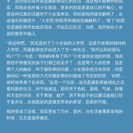
子，这些现实或许就是摄影师自己的生活，就是他不能释怀的现
实，而现在他对着小女孩说，更多的则是派遣自己的不顺心，但
是这种沉重的话题对于小女孩来说，却轻易地用微笑解构了，在
这漫长的微笑中，“入学照”的程序和规则也被解构了，“算了”的背
后是摄影师开始放弃现实，开始忘记生活，当然，也开始在小女
孩的微笑中融入。
“就这样吧。”其实是拍下了小女孩的入学照，这是不按规则独特的
入学照，而摄影师也开始进入了另一种生活，“我可以到你家玩
吗？”下一句是：“你妈妈单身了吗？”小女孩坐在他的对面，现在
那些不带微笑的孩子们都已经走开了，这是两个人的世界，这是
两个人的融合，对于摄影师的问题，小女孩依然没有回答，但是
她却以一种耸肩的方式对摄影师的问题做了否定的回答，“好吧，
啥时候单身了告诉我。”这是一个玩笑，这也是摄影师被感化之后
看到新的生活，对于他来说，那些关于危机、退税、气候、吞咽
和天堂的词语，关于离婚、财产、房子和孩子的沉重话题都已经
不复存在，在他面前的是微笑带来的希望，是新的可能。
规则变成了游戏，现实更改了方向，是的，当生活被重新发现的
时候，它总是面带微笑。