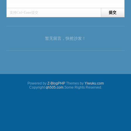
支持Ctrl+Enter提交
暂无留言，快抢沙发！
Powered by
Z-BlogPHP
Themes by
Yiwuku.com
Copyright
qh505.com
.Some Rights Reserved.