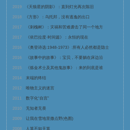
2019
《天狼星的阴影》：直到灯光再次陈旧
2018
《方形》：乌托邦，没有逃逸的出口
2017
《刺槐树》：灾祸和苦难袭击了同一个地方
2017
《依巴拉度·时间篇》：永恒的现在
2016
《奥登诗选:1948-1973》:所有人必然都是隐士
2016
《故事中的故事》：宝贝，不要躺在床边沿
2015
《炼金术士及其他鬼故事》：来的到底是谁
2014
末端的终结
2012
唯物主义的迷宫
2011
数字化“自宫”
2010
无知者无畏
2009
让我在雪地里撒点野(色图)
2008
人算不如天算