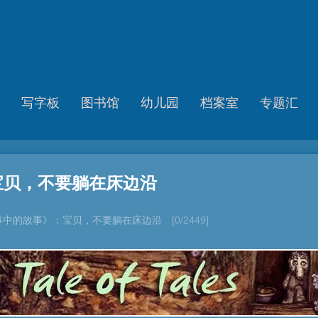
写字板
图书馆
幼儿园
档案室
专题汇
宝贝，不要躺在床边沿
事中的故事》：宝贝，不要躺在床边沿
[0/2449]