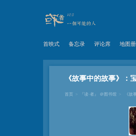
首映式
备忘录
评论席
地图册
《故事中的故事》：
首页
>
『读·者』 ＠图书馆
>
《故