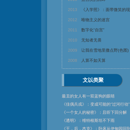
2013
《入学照》：面带微笑的现
2012
唯物主义的迷宫
2011
数字化“自宫”
2010
无知者无畏
2009
让我在雪地里撒点野(色图)
2008
人算不如天算
文以类聚
最丑的女人有一双蓝狗的眼睛
《佳偶兵戎》：变成可能的“过河行动”
《一个女人的秘密》：且听下回分解
《透明》：维特根斯坦不下雨
《王，后，杰克》：卧床从伊甸园回