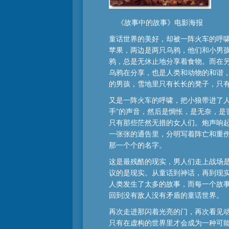
《故事中的故事》电影海报
童话世界的美好，却被一阵火车的呼
苹果，两边是两只乌鸦，他们和小男
鸦，总是无休止地分享着食物。而在
乌鸦在分享，也是人类和动物的和谐
的男孩，雪地里只有长长的凳子，只
又是一阵火车的呼啸，把小狼带进了
手”的声音，然后是惆怅，是无奈，
只有那些茫然无措的女人们。炮声响
一张张的通告里，分明写着阵亡和重
那一个个的名字。
这是最残酷的现实，男人们走上战场
议的是现实。从童话到神话，再到现
人类发生了太多的故事，而每一个故
回到没有敌人没有矛盾的童话世界。
再次走进那闪着光亮的门，再次看见
只有在虚构的世界里才会成为一种可