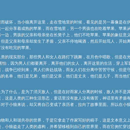
啸而破坏，当小狼离开这里，走在雪地里的时候，看见的是另一幕像是在
孩一起分享着成熟的苹果，而在雪地里，另一个男孩也在吃着苹果。苹果
另一边，男孩的父亲和母亲坐在长凳子上，他们不吃苹果。苹果的象征意
，但是父亲和母亲却发生了矛盾，父亲不停地喝酒，然后开始骂人，开始
有没有吃完的苹果。
人类的现实部分，那些男人和女人在路灯下跳舞，在月色中唱歌，但是在光
是害怕，因为男人们都要离开，离开他们的女人，离开这里的生活，穿上军
起，战争已经到来，男人们奔赴战场，而女人们在分离中苦苦守候，但是
伤的名单，他们是兄弟，他们是父亲，他们是丈夫，他们是儿子，而当他
是为了什么，是为了消灭敌人，但是在好而家人分离的时候，敌人并不是
实，这是人类的三种生活形态，童话里没有敌人没有痛苦，神话里有矛盾
事对于小狼来说，却又将自己变成了亲历者，拉向了故事里面。所以在小
动物和人和谐共存的世界，于是它拿走了作家写好的稿子，这是文本意义
能，小狼盗走了人类的虚构，并希望移植到自己的世界里，而在它匆忙穿