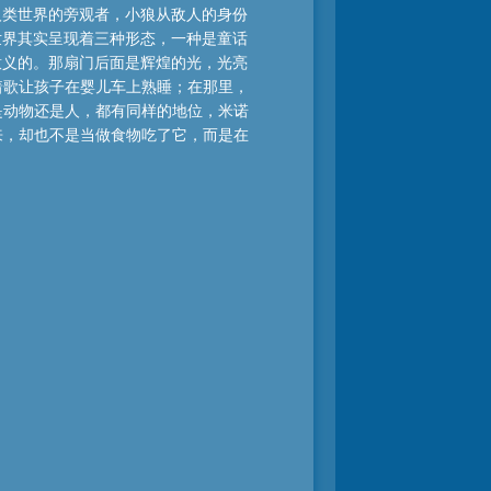
人类世界的旁观者，小狼从敌人的身份
世界其实呈现着三种形态，一种是童话
意义的。那扇门后面是辉煌的光，光亮
着歌让孩子在婴儿车上熟睡；在那里，
是动物还是人，都有同样的地位，米诺
来，却也不是当做食物吃了它，而是在