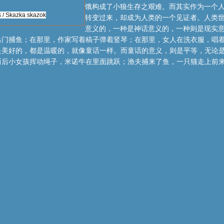
饿构成了小狼生存之艰难。而其实作为一个
s / Skazka skazok
转变过来，却成为人类的一个见证者。人类
意义的，一种是神话意义的，一种则是现实
出门捕鱼；在那里，作家写着稿子弹着竖琴；在那里，女人在洗衣服，唱
是美好的，都是温暖的，就像童话一样。而童话的意义，则是平等，无论
而后小女孩挥动绳子，米诺牛在里面跳跃；渔夫捕来了鱼，一只猫走上前