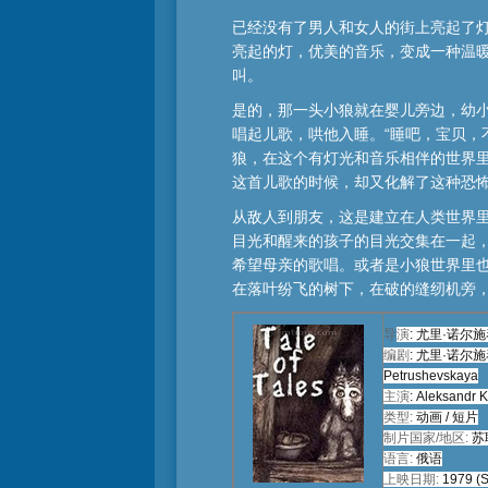
已经没有了男人和女人的街上亮起了
亮起的灯，优美的音乐，变成一种温
叫。
是的，那一头小狼就在婴儿旁边，幼
唱起儿歌，哄他入睡。“睡吧，宝贝，
狼，在这个有灯光和音乐相伴的世界
这首儿歌的时候，却又化解了这种恐
从敌人到朋友，这是建立在人类世界
目光和醒来的孩子的目光交集在一起
希望母亲的歌唱。或者是小狼世界里
在落叶纷飞的树下，在破的缝纫机旁
导
演
:
尤里·诺尔施
编剧
:
尤里·诺尔施
Petrushevskaya
主演
:
Aleksandr K
类型:
动画
/
短片
制片国家/地区:
苏
语言:
俄语
上映日期:
1979 (S