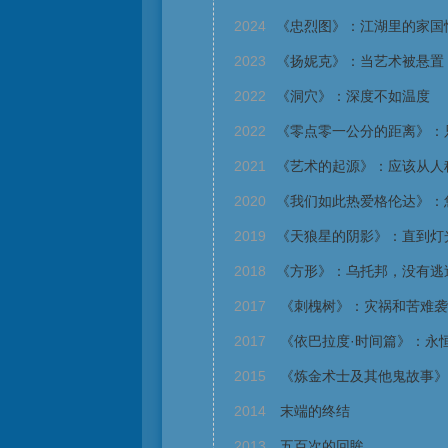
2024
《忠烈图》：江湖里的家国
2023
《扬妮克》：当艺术被悬置
2022
《洞穴》：深度不如温度
2022
《零点零一公分的距离》：
2021
《艺术的起源》：应该从人
2020
《我们如此热爱格伦达》：
2019
《天狼星的阴影》：直到灯
2018
《方形》：乌托邦，没有逃
2017
《刺槐树》：灾祸和苦难袭
2017
《依巴拉度·时间篇》：永
2015
《炼金术士及其他鬼故事》
2014
末端的终结
2013
五百次的回眸