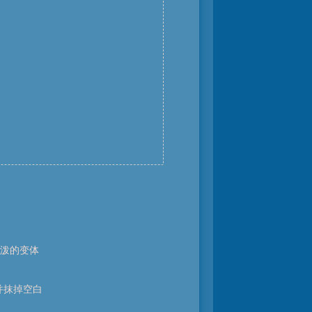
泼的变体
并抹掉空白