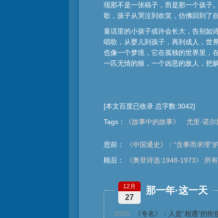
现那不是一张稿子，而是那一个孩子
歌，孩子从哭泣到欢笑，仿佛回到了
童话里的小孩子或许会长大，告别如
唱歌，从婴儿到孩子，再到成人，世
也像一个梦境，它在孤独的世界里，
一匹无情的狼，一个凶恶的敌人，把
[本文百度已收录 总字数:3042]
Tags
：
《故事中的故事》
尤里·诺尔
思前：
《中国通史》：“含事而求理”
顾后：
《奥登诗选:1948-1973》:
12月
那一年·这一天
27
2025
《专名》：人是“相遇”的衔