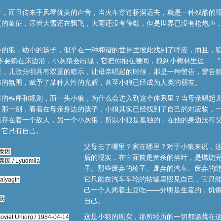
灯，而且传来手风琴优美的声音，当火车穿过桥洞远去，就是一种残酷的
暖的象征，尽管大雪还在飘飞，大雨还没有停歇，但是世界已没有枪炮声
小的狼，幼小的孩子，似乎在一种和谐的世界里彼此找到了呼应，而且，
不要躺在床边沿，小灰狼会出现，它把你抱在腰间，拽到小树林里边……
里，儿歌分明具有双重的暗示，让母亲唱起的时候，那是一种警告，警告
怖的氛围，赋予了某种人性的光辉，甚至小狼已经成为人类的朋友。
里的秩序和规则，而一头小狼，为什么会进入到这个体系里？当母亲唱起
，那一刻，看着在母亲身边的孩子，小狼其实已经找到了自己的对应物，
也存在着一个敌人，另一个小灰狼，所以小狼是孤独的，在他的身边没有
，它只有自己。
父母去了哪里？家在哪里？对于小狼来说，
泰因
后的现实，在它面前是萧杀的落叶，是燃烧
泰因
/
Lyudmila
子。那些废弃的椅子、废弃的汽车、废弃的
它只能在汽车车轮的轱辘里照见自己，它只
alyagin
己一个人烤着土豆吃——分明是生疏的，饥
联
自己。
这是小狼的现实，那所经历的一切都隐藏在
oviet Union)
/
1984-04-14