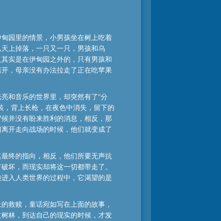
伊甸园里的情景，小男孩坐在树上吃着
从天上掉落，一只又一只，男孩和乌
义其实是在伊甸园之外的，只有男孩和
离开，母亲没有办法拉走了正在吃苹果
亮和音乐的世界里，却突然有了“分
装，背上长枪，在夜色中消失，留下的
守候并没有盼来胜利的消息，相反，那
们离开走向战场的时候，他们就变成了
其最终的指向，相反，他们所要无声抗
有破坏，而现实却将这一切都带走了。
狼进入人类世界的过程中，它渴望的是
上的救赎，童话宛如写在上面的故事，
过树林，到达自己的现实的时候，才发