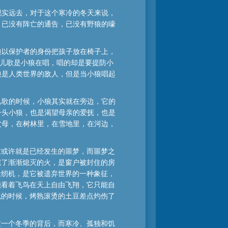
现实远去，对于这个寒冷的冬天来说，
，已没有阵亡的通告，已没有野狼的嚎
狼以保护者的身份把孩子放在椅子上，
”儿歌是小狼在唱，唱的却是要提防小
狼是人类世界的敌人，但是当小狼唱起
儿歌的时候，小狼其实就在旁边，它的
一头小狼，也是渴望母亲的爱抚，也是
父母，在树林里，在雪地里，在河边，
这或许就是已经发生的噩梦，而噩梦之
完了渐渐熄灭的火，是窗户被封住的房
缝纫机，是它被遗弃世界的一种象征，
能看着飞鸟在天上自由飞翔，它只能自
饿的时候，烤熟滚烫的土豆差点灼伤了
这一个冬季的背后，而寒冷、孤独和饥