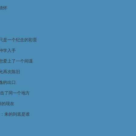
情怀
只是一个纪念的彩蛋
种学入手
您爱上了一个间谍
光再次陈旧
逸的出口
击了同一个地方
恒的现在
：来的到底是谁