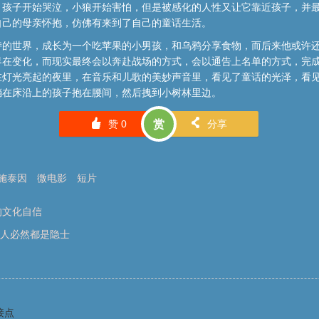
。孩子开始哭泣，小狼开始害怕，但是被感化的人性又让它靠近孩子，并
自己的母亲怀抱，仿佛有来到了自己的童话生活。
诗的世界，成长为一个吃苹果的小男孩，和乌鸦分享食物，而后来他或许
界在变化，而现实最终会以奔赴战场的方式，会以通告上名单的方式，完
在灯光亮起的夜里，在音乐和儿歌的美妙声音里，看见了童话的光泽，看
躺在床沿上的孩子抱在腰间，然后拽到小树林里边。
󰄼
󰄯
赞
0
赏
分享
施泰因
微电影
短片
的文化自信
所有人必然都是隐士
接点