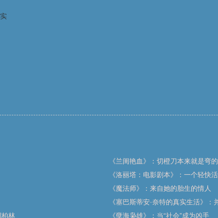
实
《兰闺艳血》：切橙刀本来就是弯的
《洛丽塔：电影剧本》：一个轻快活
《魔法师》：来自她的胎生的情人
《塞巴斯蒂安·奈特的真实生活》：
到柏林
《孽海枭雄》：当“社会”成为凶手