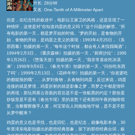
片长: 28分钟
又名: One-Tenth of A Millimeter Apart
但是，在纪念性的叙述中，电影以王家卫的风格，还是呈现了一
种情怀，这便是对“你知道鸡蛋的意义吗？”这个问题的解答。“所
有电影的第一天，都是梦开始的时候。”梦的开始，是食物的开
始，食物的开始，是鸡蛋之意义的展现：1993年4月25日，《东
邪西毒》拍摄的第一天，“每年这个时候，都会有人来找我喝酒”；
1994年2月3日，《重庆森林》拍摄的第一天，“厨师沙拉”；1995
年1月26日，《堕落天使》拍摄的第一天，“我非常喜欢吃冰淇
淋”；1996年9月6日，《春光乍泄》拍摄的第一天，“问你吃东西
了吗”；1999年2月13日，《花样年华》拍摄的第一天，“你老婆吃
的都挺辣的哦”……从梦到食物，从食物到鸡蛋，反过来说，鸡蛋
连接的就是梦境，鸡蛋折射的就是影像之梦，而梦之中都是情怀
的再现：那玩周慕云吞面的背后是不是一张船票的约定？那份蛋
炒饭里是不是有《春光乍现》里的哀愁？还有那间午夜的咖啡馆
里，当黎耀辉撒手人寰，何宝荣在人间痴痴地守候，是不是不想
从梦中醒来？
鸡蛋的意义也是寻找，也是回忆，也是纪念，就像电影本身，30
年里泽东电影拍摄出的那些经典形象，留下的那些经典台词，叙