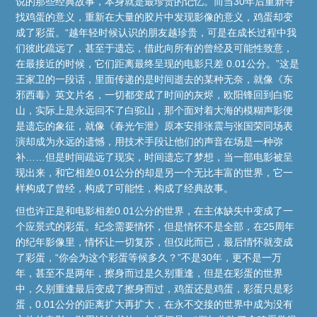
说的那些经典故事，本身就是最珍贵的记忆。而当30年后重新寻
找鸡蛋的意义，重新在大量的胶片中发现影像的意义，鸡蛋却变
成了彩蛋。“越年轻时候认识的朋友越珍贵，可是在成长过程中我
们彼此疏远了，甚至于遗忘，借此向所有的曾经及可能性致意，
在最接近的时候，它们距离最终呈现的电影只差 0.01公分。”这是
王家卫的一段话，里面传递的是时间逝去的某种无奈，就像《东
邪西毒》英文片名，一切都变成了时间的灰烬，欧阳锋回到白驼
山，实际上是永远回不了白驼山，那个面对着大海的模糊声影便
是遗忘的象征，就像《春光乍泄》原本安排张震与张国荣同场表
演却成为永远的遗憾，用技术手段让他们的声音在场是一种弥
补……但是时间疏远了现实，时间遗忘了梦想，当一部电影被呈
现出来，和它相差0.01公分的却是另一个无比丰富的世界，它一
样构成了曾经，构成了可能性，构成了经典故事。
但也许正是和电影相差0.01公分的世界，在主体缺失中变成了一
个应景式的彩蛋。纪念需要情怀，但是情怀不是全部，在25周年
的纪年影像里，情怀让一切复苏，但仅此而已，最后情怀就变成
了彩蛋，“你会为这个彩蛋等候多久？”不是30年，更不是一万
年，甚至不是两年，擦身而过是久别重逢，但是在彩蛋的世界
中，久别重逢最后变成了擦身而过，鸡蛋还是鸡蛋，彩蛋只是彩
蛋，0.01公分的距离扩大再扩大，在永不交接的世界中成为没有