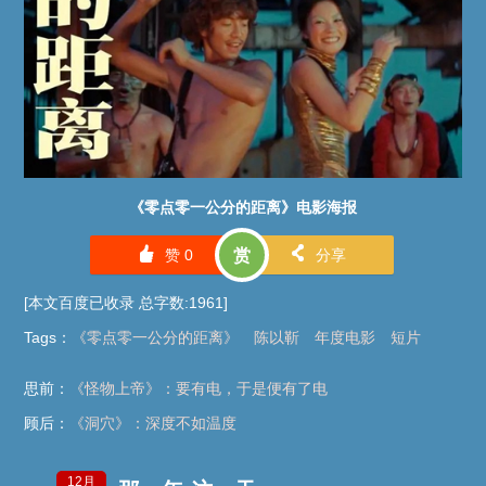
《零点零一公分的距离》电影海报
󰄼
󰄯
赞
0
赏
分享
[本文百度已收录 总字数:1961]
Tags
：
《零点零一公分的距离》
陈以靳
年度电影
短片
思前：
《怪物上帝》：要有电，于是便有了电
顾后：
《洞穴》：深度不如温度
12月