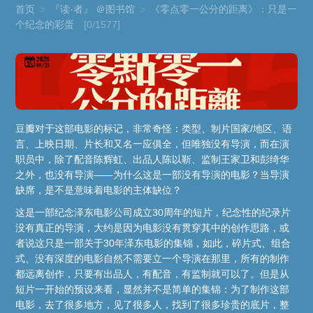
首页
>
『读·者』 ＠图书馆
>
《零点零一公分的距离》：只是一
个纪念的彩蛋
[0/1577]
豆瓣对于这部电影的标记，非常奇怪：类型、制片国家/地区、语
言、上映日期、片长和又名一应俱全，但唯独没有导演，而在演
职员中，除了配音陈辉虹、出品人陈以靳、监制王家卫和彭绮华
之外，也没有导演——为什么这是一部没有导演的电影？当导演
缺席，是不是意味着电影的主体缺位？
这是一部纪念泽东电影公司成立30周年的短片，纪念性的纪录片
没有真正的导演，大约是因为电影没有贯穿其中的创作思路，或
者说这只是一部关于30年泽东电影的集锦，如此，碎片式、组合
式、没有深度的电影自然不需要立一个导演在那里，所有的制作
都远离创作，只要有出品人，有配音，有监制就可以了。但是从
短片一开始的预设来看，显然并不是简单的集锦：为了制作这部
电影，去了很多地方，见了很多人，找到了很多珍贵的底片，整