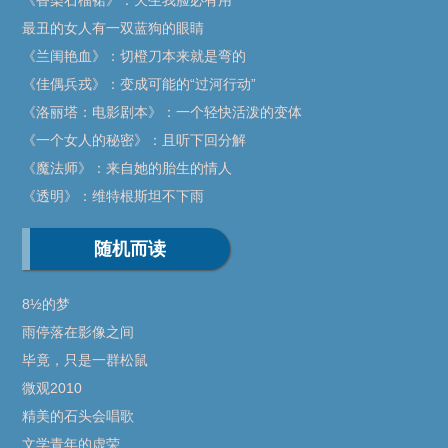
最丑的女人有一双蓝狗的眼睛
《兰闺艳血》：切橙刀本来就是弯的
《佳偶兵戎》：变成可能的“过河行动”
《洛丽塔：电影剧本》：一个轻快活泼的变体
《一个女人的秘密》：且听下回分解
《魔法师》：来自她的胎生的情人
《透明》：维特根斯坦不下雨
随机而读
8½的梦
雨停落在影像之间
毕竟，只是一群松鼠
微观2010
精美的石头会唱歌
文学青年的虚荣