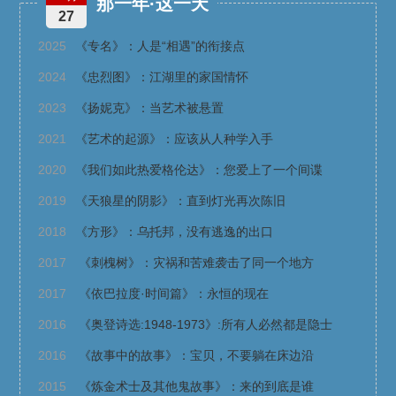
那一年·这一天
27
2025
《专名》：人是“相遇”的衔接点
2024
《忠烈图》：江湖里的家国情怀
2023
《扬妮克》：当艺术被悬置
2021
《艺术的起源》：应该从人种学入手
2020
《我们如此热爱格伦达》：您爱上了一个间谍
2019
《天狼星的阴影》：直到灯光再次陈旧
2018
《方形》：乌托邦，没有逃逸的出口
2017
《刺槐树》：灾祸和苦难袭击了同一个地方
2017
《依巴拉度·时间篇》：永恒的现在
2016
《奥登诗选:1948-1973》:所有人必然都是隐士
2016
《故事中的故事》：宝贝，不要躺在床边沿
2015
《炼金术士及其他鬼故事》：来的到底是谁