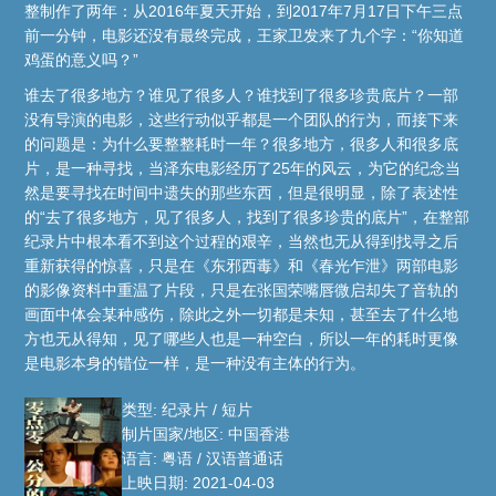
整制作了两年：从2016年夏天开始，到2017年7月17日下午三点
前一分钟，电影还没有最终完成，王家卫发来了九个字：“你知道
鸡蛋的意义吗？”
谁去了很多地方？谁见了很多人？谁找到了很多珍贵底片？一部
没有导演的电影，这些行动似乎都是一个团队的行为，而接下来
的问题是：为什么要整整耗时一年？很多地方，很多人和很多底
片，是一种寻找，当泽东电影经历了25年的风云，为它的纪念当
然是要寻找在时间中遗失的那些东西，但是很明显，除了表述性
的“去了很多地方，见了很多人，找到了很多珍贵的底片”，在整部
纪录片中根本看不到这个过程的艰辛，当然也无从得到找寻之后
重新获得的惊喜，只是在《东邪西毒》和《春光乍泄》两部电影
的影像资料中重温了片段，只是在张国荣嘴唇微启却失了音轨的
画面中体会某种感伤，除此之外一切都是未知，甚至去了什么地
方也无从得知，见了哪些人也是一种空白，所以一年的耗时更像
是电影本身的错位一样，是一种没有主体的行为。
类型: 纪录片 / 短片
制片国家/地区: 中国香港
语言: 粤语 / 汉语普通话
上映日期: 2021-04-03