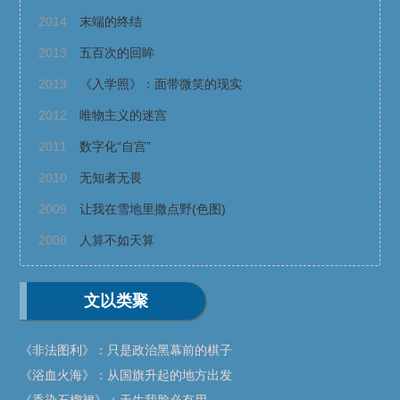
2014
末端的终结
2013
五百次的回眸
2013
《入学照》：面带微笑的现实
2012
唯物主义的迷宫
2011
数字化“自宫”
2010
无知者无畏
2009
让我在雪地里撒点野(色图)
2008
人算不如天算
文以类聚
《非法图利》：只是政治黑幕前的棋子
《浴血火海》：从国旗升起的地方出发
《香染石榴裙》：天生我脸必有用