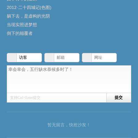
2012·二十四城记(色图)
躺下去，是虚构的光阴
当现实照进梦想
倒下的颠覆者
支持Ctrl+Enter提交
暂无留言，快抢沙发！