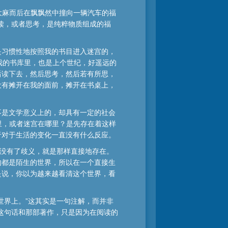
大麻而后在飘飘然中撞向一辆汽车的福
读，或者思考，是纯粹物质组成的福
是习惯性地按照我的书目进入迷宫的，
我的书库里，也是上个世纪，好遥远的
后读下去，然后思考，然后若有所思，
没有摊开在我的面前，摊开在书桌上，
不是文学意义上的，却具有一定的社会
里，或者迷宫在哪里？是先存在着这样
于对于生活的变化一直没有什么反应。
都没有了歧义，就是那样直接地存在。
的都是陌生的世界，所以在一个直接生
是说，你以为越来越看清这个世界，看
世界上。”这其实是一句注解，而并非
这句话和那部著作，只是因为在阅读的