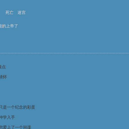
》
死亡
迷宫
能的上帝了
接点
情怀
只是一个纪念的彩蛋
种学入手
您爱上了一个间谍