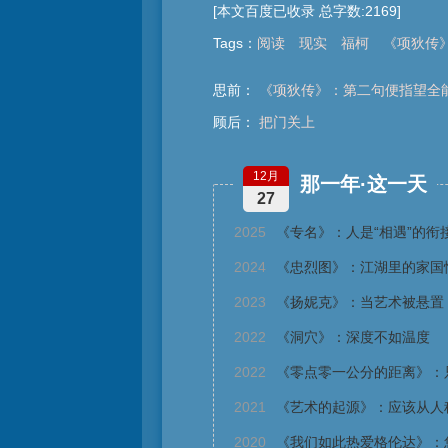
[本文百度已收录 总字数:2169]
Tags
：
阅读
现实
福柯
《项狄传
思前：
《项狄传》：第二句便指望全
顾后：
把门关上
12月
那一年·这一天
27
2025
《专名》：人是“相遇”的衔
2024
《忠烈图》：江湖里的家国
2023
《扬妮克》：当艺术被悬置
2022
《洞穴》：深度不如温度
2022
《零点零一公分的距离》：
2021
《艺术的起源》：应该从人
2020
《我们如此热爱格伦达》：