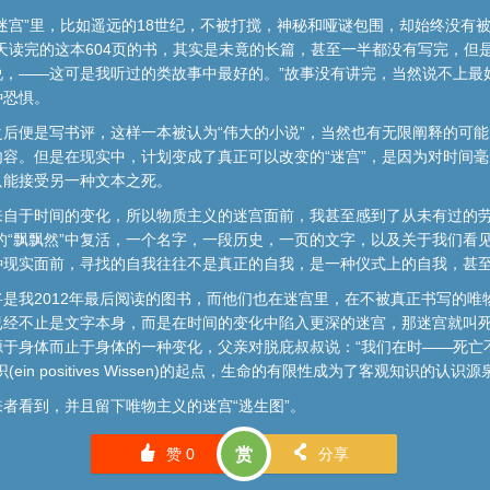
迷宫”里，比如遥远的18世纪，不被打搅，神秘和哑谜包围，却始终没有
天读完的这本604页的书，其实是未竟的长篇，甚至一半都没有写完，但
说，——这可是我听过的类故事中最好的。”故事没有讲完，当然说不上最
种恐惧。
后便是写书评，这样一本被认为“伟大的小说”，当然也有无限阐释的可能，
容。但是在现实中，计划变成了真正可以改变的“迷宫”，是因为对时间
只能接受另一种文本之死。
来自于时间的变化，所以物质主义的迷宫面前，我甚至感到了从未有过的
年的“飘飘然”中复活，一个名字，一段历史，一页的文字，以及关于我们看
种现实面前，寻找的自我往往不是真正的自我，是一种仪式上的自我，甚
是我2012年最后阅读的图书，而他们也在迷宫里，在不被真正书写的唯
经不止是文字本身，而是在时间的变化中陷入更深的迷宫，那迷宫就叫死亡
于身体而止于身体的一种变化，父亲对脱庇叔叔说：“我们在时——死亡
n positives Wissen)的起点，生命的有限性成为了客观知识的认识源
者看到，并且留下唯物主义的迷宫“逃生图”。
󰄼
󰄯
赞
0
赏
分享