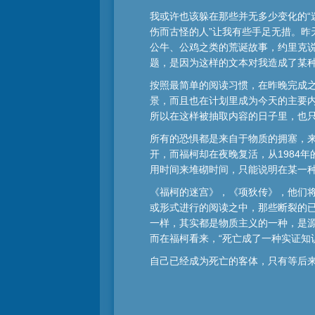
我或许也该躲在那些并无多少变化的“
伤而古怪的人”让我有些手足无措。昨
公牛、公鸡之类的荒诞故事，约里克
题，是因为这样的文本对我造成了某
按照最简单的阅读习惯，在昨晚完成之
景，而且也在计划里成为今天的主要内
所以在这样被抽取内容的日子里，也
所有的恐惧都是来自于物质的拥塞，
开，而福柯却在夜晚复活，从1984
用时间来堆砌时间，只能说明在某一
《福柯的迷宫》，《项狄传》，他们将
或形式进行的阅读之中，那些断裂的已
一样，其实都是物质主义的一种，是源
而在福柯看来，“死亡成了一种实证知识(ei
自己已经成为死亡的客体，只有等后来