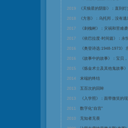
2019
《天狼星的阴影》：直到灯
2018
《方形》：乌托邦，没有逃
2017
《刺槐树》：灾祸和苦难袭
2017
《依巴拉度·时间篇》：永
2016
《奥登诗选:1948-1973
2016
《故事中的故事》：宝贝，
2015
《炼金术士及其他鬼故事》
2014
末端的终结
2013
五百次的回眸
2013
《入学照》：面带微笑的现
2011
数字化“自宫”
2010
无知者无畏