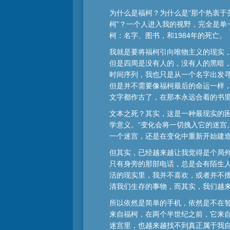
为什么是福柯？为什么是“那个热衷于
柯”？一个人进入我的视野，完全是
柯：名字、图书，和1984年的死亡。
我就是要将福柯引向唯物主义的现实
但是四周是没有人的，没有人的黑暗，
时间序列，我也只是从一个名字出发
但是并不需要像福柯最后的命运一样
文字都作古了，在那本永远合着的书
文本之死？其实，这是一种最现实的
学意义。“变化会将一切拽入它的迷宫
一个迷宫，还是在变化中重新开始建
但其实，已经越来越让我觉得是个局外
只有身旁的那部电话，总是会有陌生
活的现实里，我并不喜欢，或者并不
清我们生存的事物，而其实，我们越
所以依然是简单的手机，依然是不在智
来自福柯，在两个半世纪之前，它来
迷宫里，也越来越找不到真正属于我