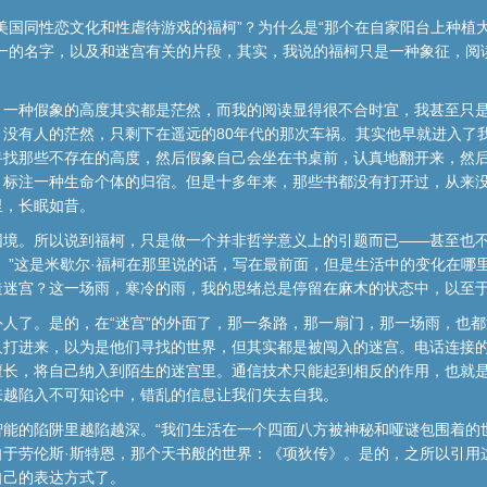
美国同性恋文化和性虐待游戏的福柯”？为什么是“那个在自家阳台上种植
单一的名字，以及和迷宫有关的片段，其实，我说的福柯只是一种象征，阅
，一种假象的高度其实都是茫然，而我的阅读显得很不合时宜，我甚至只
没有人的茫然，只剩下在遥远的80年代的那次车祸。其实他早就进入了
寻找那些不存在的高度，然后假象自己会坐在书桌前，认真地翻开来，然
，标注一种生命个体的归宿。但是十多年来，那些书都没有打开过，从来
里，长眠如昔。
困境。所以说到福柯，只是做一个并非哲学意义上的引题而已——甚至也
。”这是米歇尔·福柯在那里说的话，写在最前面，但是生活中的变化在哪
造迷宫？这一场雨，寒冷的雨，我的思绪总是停留在麻木的状态中，以至
人了。是的，在“迷宫”的外面了，那一条路，那一扇门，那一场雨，也
人打进来，以为是他们寻找的世界，但其实都是被闯入的迷宫。电话连接
擅长，将自己纳入到陌生的迷宫里。通信技术只能起到相反的作用，也就
来越陷入不可知论中，错乱的信息让我们失去自我。
能的陷阱里越陷越深。“我们生活在一个四面八方被神秘和哑谜包围着的
自于劳伦斯·斯特恩，那个天书般的世界：《项狄传》。是的，之所以引用
自己的表达方式了。