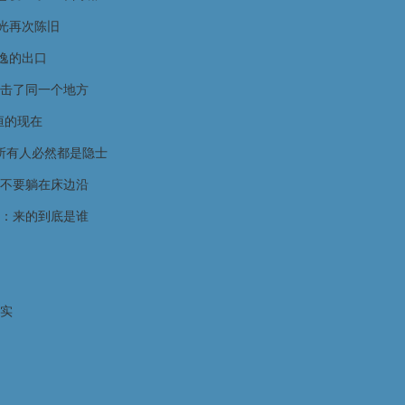
光再次陈旧
逸的出口
击了同一个地方
恒的现在
》:所有人必然都是隐士
不要躺在床边沿
：来的到底是谁
实