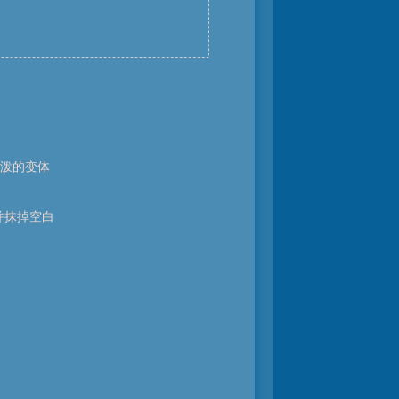
泼的变体
并抹掉空白