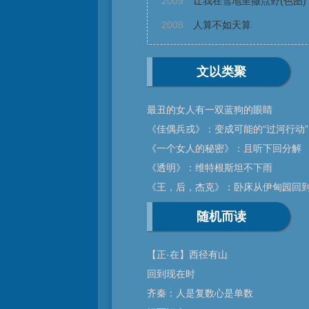
2009
让我在雪地里撒点野(色图)
2008
人算不如天算
文以类聚
最丑的女人有一双蓝狗的眼睛
《佳偶兵戎》：变成可能的“过河行动”
《一个女人的秘密》：且听下回分解
《透明》：维特根斯坦不下雨
《王，后，杰克》：卧床从伊甸园回
随机而读
【正·在】西径有山
回到现在时
齐秦：人是复数心是单数