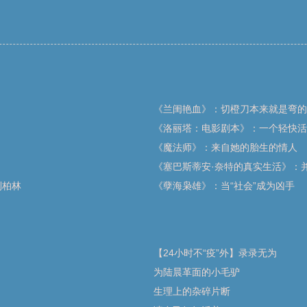
《兰闺艳血》：切橙刀本来就是弯的
《洛丽塔：电影剧本》：一个轻快活
《魔法师》：来自她的胎生的情人
《塞巴斯蒂安·奈特的真实生活》：
到柏林
《孽海枭雄》：当“社会”成为凶手
【24小时不“疫”外】录录无为
为陆晨革面的小毛驴
生理上的杂碎片断