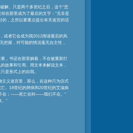
被破解。只是两个多世纪之后，这个“悲
是却在那里成为了最后的文字：“无非是
好的，之所以要重点提出有关迷宫的话
或者它会成为我2012阅读最后的风
毫无把握，对可能的情况毫无自主性，
劳累，书还在那里躺着，不在被重新打
见的故事和引用。用文本来解说文本，
至只是形式上的自我。
物主义迷宫里，那么，在这种只为仪式
。18世纪的肺病和20世纪的艾滋病
不在；——死亡在时——我们不在。”
泉。”