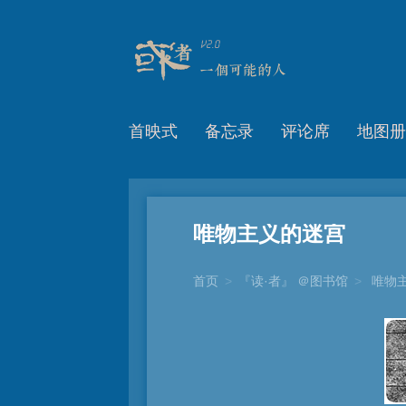
首映式
备忘录
评论席
地图册
唯物主义的迷宫
首页
>
『读·者』 ＠图书馆
>
唯物