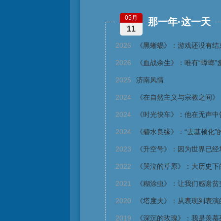
05月
那一年·这一天
11
2026
《黑蜥蜴》：游戏还没有结
2026
《血战余生》：唯有“蟑螂”
2025
济南风情
2024
《在自然主义与宗教之间》
2024
《时光快车》：他在无声中
2024
《碧水良缘》：“去基顿化”
2023
《升空号》：因为世界已经
2022
《哭泣的草原》：大历史下
2021
《糊涂虫》：让我们感谢贫
2020
《塔度夫》：从表现到表演
2019
《深沉的玫瑰》：我是羡慕