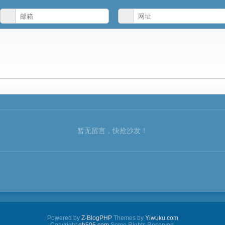
暂无留言，快抢沙发！
Powered by
Z-BlogPHP
Themes by
Yiwuku.com