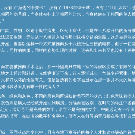
没有了“海边的卡夫卡”，没有了“1973年弹子球”，没有了“且听风吟”，
上相同的病号服，当身体被挂上了相同的盐水，当身体躺在了相同的单人
性？
的年龄、性别，区别于既往病史，区别于症状，但是在十八楼开始的所有
无法返回生活，无法从十八楼进入城市那些纵横交错的道路，这是被标注
正开始。当妻以这样一种方式被推向从十八楼抵达三楼的电梯，似乎一切
推车，同样的病服，同样的姿势出现的时候，进去和出来甚至也没有了差
而在妻被推向手术之后，那一种隔离只在地下室的等候区变成了有限的“
从地之上通过那斜道，光线逐渐暗下来，行人逐渐减少，气氛变得紧张。
，只和好或坏的命运有关。但是当所有的名字被显示在那一张并不大的屏
然如何联系着具有唯一性的病人？
棕色、绿色和灰色，不同的颜色和区域映射着不同的状态：红色意味着病
灰色则是病人已经就开始回到病房。分隔而被区别，在时间的标注中各自
号定义，病历号不是完整的数字，名字不是完整的文字，中间必定有一个
秘密的书写，在缺省的数字和名字中，所有人在符号的背后都在寻找和自
区域、不同状态的变化中，只有在地下室等待的每个人才和这些缺省的符