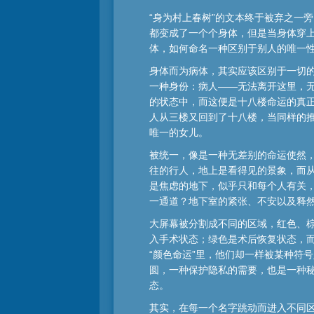
“身为村上春树”的文本终于被弃之一旁，
都变成了一个个身体，但是当身体穿
体，如何命名一种区别于别人的唯一
身体而为病体，其实应该区别于一切
一种身份：病人——无法离开这里，
的状态中，而这便是十八楼命运的真
人从三楼又回到了十八楼，当同样的
唯一的女儿。
被统一，像是一种无差别的命运使然，
往的行人，地上是看得见的景象，而
是焦虑的地下，似乎只和每个人有关
一通道？地下室的紧张、不安以及释
大屏幕被分割成不同的区域，红色、
入手术状态；绿色是术后恢复状态，而
“颜色命运”里，他们却一样被某种符
圆，一种保护隐私的需要，也是一种
态。
其实，在每一个名字跳动而进入不同