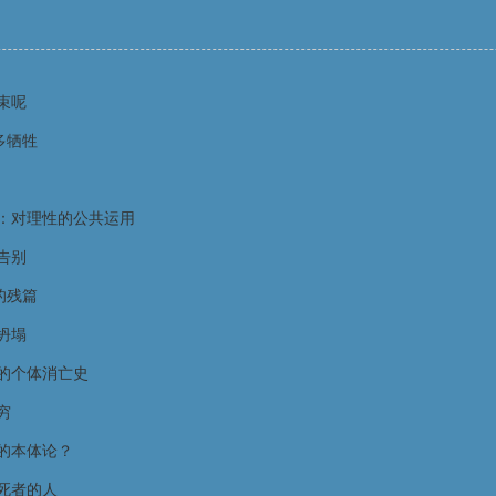
束呢
多牺牲
：对理性的公共运用
告别
的残篇
坍塌
的个体消亡史
穷
的本体论？
死者的人