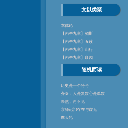
文以类聚
本体论
【丙午九章】如斯
【丙午九章】五读
【丙午九章】山行
【丙午九章】废园
随机而读
历史是一个符号
齐秦：人是复数心是单数
果然，再不见
京师记⑴存在与虚无
摩天轮