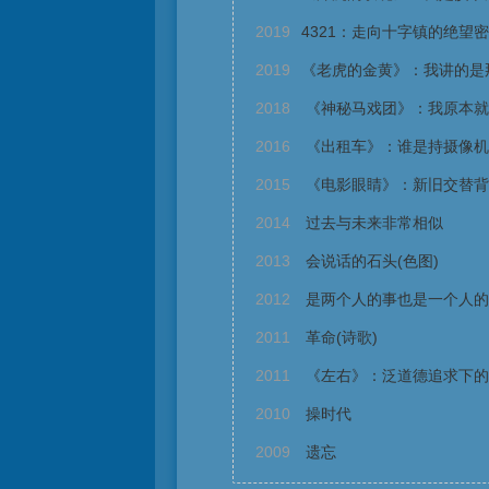
2019
4321：走向十字镇的绝望
2019
《老虎的金黄》：我讲的是
2018
《神秘马戏团》：我原本就
2016
《出租车》：谁是持摄像机
2015
《电影眼睛》：新旧交替背
2014
过去与未来非常相似
2013
会说话的石头(色图)
2012
是两个人的事也是一个人的
2011
革命(诗歌)
2011
《左右》：泛道德追求下的
2010
操时代
2009
遗忘