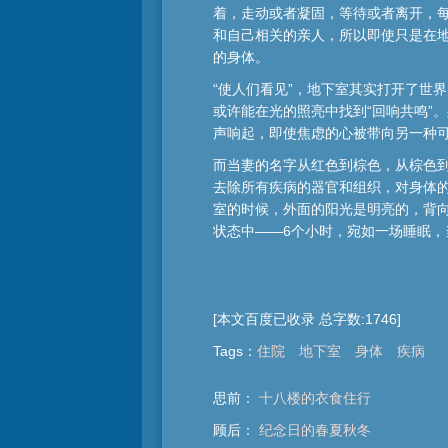
着，走动或者凝固，等待或者离开，
和自己相关的亲人，所以即使只是在
的身体。
“使人们看见”，地下室其实打开了世
或许能在光的照亮中找到“回响共鸣”
声响起，即使焦虑的心被带向另一种
而当妻的名字从红色到棕色，从棕色
去除所有疾病的器官和组织，对身体
室的时候，外面的阳光是明亮的，背向
状态中——6个小时，宛如一场睡眠
[本文百度已收录 总字数:1746]
Tags
：
住院
地下室
身体
疾病
思前：
十八楼的衣食住行
顾后：
纪念日的春夏秋冬