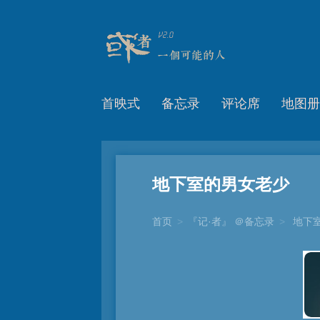
首映式
备忘录
评论席
地图册
地下室的男女老少
首页
>
『记·者』 ＠备忘录
>
地下