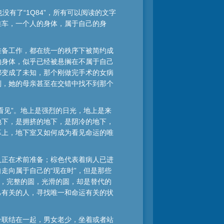
也没有了“1Q84”，所有可以阅读的文字
推车，一个人的身体，属于自己的身
准备工作，都在统一的秩序下被简约成
的身体，似乎已经被悬搁在不属于自己
都变成了未知，那个刚做完手术的女病
别，她的母亲甚至在交错中找不到那个
看见”。地上是强烈的日光，地上是来
地下，是拥挤的地下，是阴冷的地下，
幕上，地下室又如何成为看见命运的唯
人正在术前准备；棕色代表着病人已进
走向属于自己的“现在时”，但是那些
圆，完整的圆，光滑的圆，却是替代的
己有关的人，寻找唯一和命运有关的状
号联结在一起，男女老少，坐着或者站