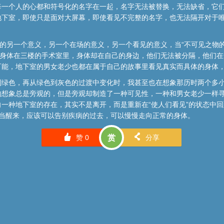
每一个人的心都和符号化的名字在一起，名字无法被替换，无法缺省，它
地下室，即使只是面对大屏幕，即使看见不完整的名字，也无法隔开对于
界的另一个意义，另一个在场的意义，另一个看见的意义，当“不可见之物
。身体在三楼的手术室里，身体却在自己的身边，他们无法被分隔，他们
可能，地下室的男女老少也都在属于自己的故事里看见真实而具体的身体
到绿色，再从绿色到灰色的过渡中变化时，我甚至也在想象那历时两个多
的想象总是旁观的，但是旁观却制造了一种可见性，一种和男女老少一样
一种地下室的存在，其实不是离开，而是重新在“使人们看见”的状态中
，当醒来，应该可以告别疾病的过去，可以慢慢走向正常的身体。
󰄼
󰄯
赞
0
赏
分享