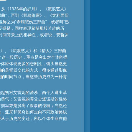
从《1936年的岁月》、《流浪艺人》
部曲”，再到《鹳鸟踟蹰》、《尤利西斯
称之为“希腊悲伤三部曲”，或者叫“巴
疑惑是，同样表现希腊那段苦难的历
在时间背景上的相异性，或者说，安哲罗
岁月》、《流浪艺人》和《猎人》三部曲
写”这一段历史，重点是突出对个体的描
个体应体现更多的悲剧性，镜头当然更
用的是背景交代的方式，很多通过影像
现的时间节点，当这些历史成为一种背
他起初对艾雷妮的爱慕，两个人逃出草
的勇气；艾雷妮的养父史派诺斯的性格
羊描写亦是脱离了叙事的逻辑；当然还
后，亚尼和优奇如何走向不同政治路线
服从于历史的变迁，所以个体生命在他