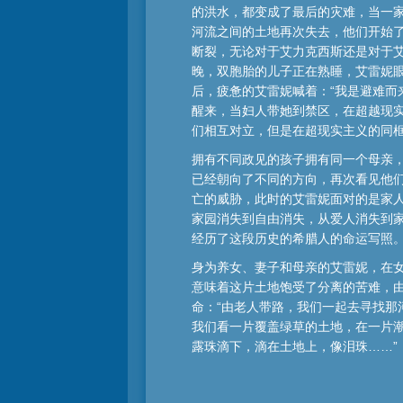
的洪水，都变成了最后的灾难，当一
河流之间的土地再次失去，他们开始
断裂，无论对于艾力克西斯还是对于
晚，双胞胎的儿子正在熟睡，艾雷妮
后，疲惫的艾雷妮喊着：“我是避难而
醒来，当妇人带她到禁区，在超越现
们相互对立，但是在超现实主义的同框
拥有不同政见的孩子拥有同一个母亲
已经朝向了不同的方向，再次看见他
亡的威胁，此时的艾雷妮面对的是家人
家园消失到自由消失，从爱人消失到家
经历了这段历史的希腊人的命运写照
身为养女、妻子和母亲的艾雷妮，在
意味着这片土地饱受了分离的苦难，
命：“由老人带路，我们一起去寻找
我们看一片覆盖绿草的土地，在一片
露珠滴下，滴在土地上，像泪珠……”