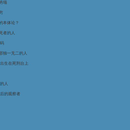
坍塌
穷
的本体论？
死者的人
密码
那独一无二的人
出生在死刑台上
的人
后的观察者