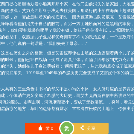
家四口提心吊胆地划着小船离开那个家，在他们面前消失的是家园，大地
了新的漂流：艾力克西斯终于决定去往美国，那送行的小船在海面上越漂
艾雷妮，这一变故意味着家的彻底消失；因为藏匿游击队员尼克，艾雷妮
眼睁睁看着他们消失于自己的眼前，而另一方面她所面对的是黑暗的牢房
来的，你们要把我带向哪里？我没有钱，给孩子的信没有纸……”照顾她的
实的看见中，双胞胎儿子亚尼和优奇拥有了不同的政治立场，一个是政府
中，他们说的一句话是：“我们失去了母亲……”
，这是在历史之外的相聚，但是艾雷妮即使在山坡的这边遥望着两个儿子
们的时候，他们已经在战场上变成了两具尸体，而隔了四年收到艾力克西
的消失，她倒在儿子身边哭喊着：“醒醒吧孩子，从此我彻底变成了孤家
的彻底消失，1919年至1949年的希腊历史完全变成了艾雷妮个体的消
。
女人具有的三重角色中书写的却又不是小写的个体，女人所对应的是养育
由此，个体消亡史又变成了希腊的大历史，而艾力克西斯在信中所讲述的
那河流的源头。走啊走啊，河流渐渐变小，变成了无数溪流。，突然，看见
潮湿荫凉的地方，草叶的边缘都有露水，常常滴在松软的土地上，你伸出
󰄼
󰄯
赞
0
赏
分享