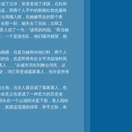
变成了汪洋，草原变成了泽国，石柱和
越远，而两个人手中的那根红线也最终
被当局捕入狱，在她被带走的那个夜
，在那一刻，她失去了自由；出狱之
富人说了一句：“该死的内战。”而当她
军，一个是游击队，他们隔河相望，他
的相拥，但是当她奔向他们时，两个人
斯的信，也是即将奔赴太平洋战场时死
寡人……”从城市消失到舞台消失，从
亡史，消亡而变成孤家寡人，也许是所有
的土地，当女人最后成了孤家寡人，也
生命意义也变成了一种宏大的历史使
源头在一个山顶的冰盖下面，老人指给
手，抚摸这湿漉的绿草，举手之际，有