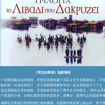
《哭泣的草原》电影海报
排了在剧院舞台边的房间，尽管尼克斯组建了乐队让艾力克西斯加入，尽
准备的第一次演出泡汤了，艾力克西斯想要和马克一起去美国也不了了之
也总是面临分开的危险，艾雷妮甚至萌生了离开丈夫的想法，“我不会背
这个暂居的小镇，从他们面前消失的是音乐，是舞台，取而代之的是战争
一场葬礼又将他们带回到流亡者的家园，但是那吊死在树上的山羊，村子