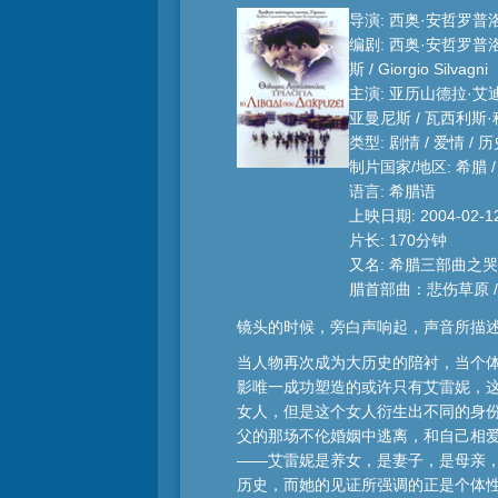
导演: 西奥·安哲罗普
编剧: 西奥·安哲罗普洛
斯 / Giorgio Silvagni
主演: 亚历山德拉·艾迪
亚曼尼斯 / 瓦西利斯·
类型: 剧情 / 爱情 / 
制片国家/地区: 希腊 / 
语言: 希腊语
上映日期: 2004-02-1
片长: 170分钟
又名: 希腊三部曲之哭
腊首部曲：悲伤草原 / Tri
镜头的时候，旁白声响起，声音所描
当人物再次成为大历史的陪衬，当个
影唯一成功塑造的或许只有艾雷妮，这
女人，但是这个女人衍生出不同的身
父的那场不伦婚姻中逃离，和自己相
——艾雷妮是养女，是妻子，是母亲
历史，而她的见证所强调的正是个体