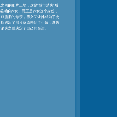
之间的那片土地，这是“城市消失”后
派诺斯的养女，而正是养女这个身份，
了双胞胎的母亲，养女又让她成为了史
西斯逃出了那片草原来到了小镇，湖边
市消失之后决定了自己的命运。