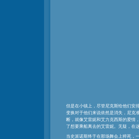
但是在小镇上，尽管尼克斯给他们安
变换对于他们来说依然是消失，尼克
断，就像艾雷妮和艾力克西斯的爱情，
了想要乘船离去的艾雷妮。无疑，在
当史派诺斯终于在那场舞会上猝死，