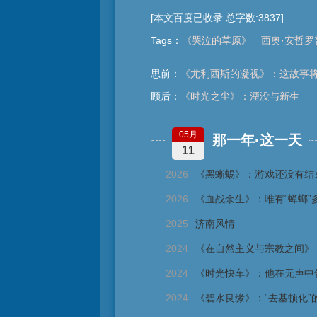
[本文百度已收录 总字数:3837]
Tags
：
《哭泣的草原》
西奥·安哲罗
思前：
《尤利西斯的凝视》：这故事
顾后：
《时光之尘》：湮没与新生
05月
那一年·这一天
11
2026
《黑蜥蜴》：游戏还没有结
2026
《血战余生》：唯有“蟑螂”
2025
济南风情
2024
《在自然主义与宗教之间》
2024
《时光快车》：他在无声中
2024
《碧水良缘》：“去基顿化”