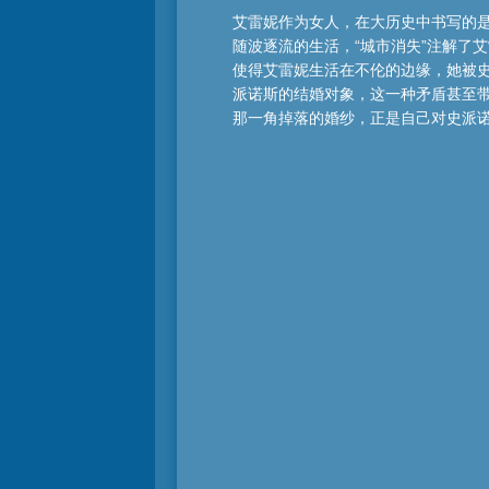
艾雷妮作为女人，在大历史中书写的是
随波逐流的生活，“城市消失”注解了
使得艾雷妮生活在不伦的边缘，她被
派诺斯的结婚对象，这一种矛盾甚至
那一角掉落的婚纱，正是自己对史派