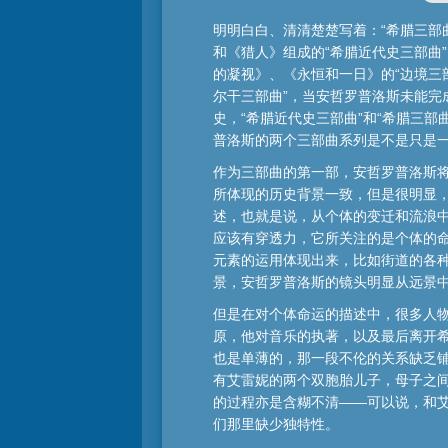
明明白白、清清楚楚写着：“希腊三部
和《猎人》组成的“希腊近代史三部曲
的凝视》、《永恒和一日》的“边境三
尔干三部曲”，当安哲罗普洛斯未能
史，“希腊近代史三部曲”和“希腊三
普洛斯的两个三部曲系列是不是只是
作为三部曲的第一部，安哲罗普洛斯将目
所体现的历史背景一致，但是很明显，
述，也就是说，从个体的变迁和流浪
应该有穿透力，它所关注的是个体的
元素的运用体现出来，比如街道的各
景，安哲罗普洛斯的镜头明显从远景
但是在对个体命运的描述中，很多人
原，他对音乐的执著，以及最后离开
也是单薄的，那一段不伦的关系缺乏
有艾雷妮的两个双胞胎儿子，母子之
的过程亦是含糊不清——可以说，和
们那里缺少独特性。