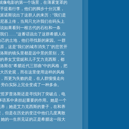
，就像电影的第一个场景，在薄雾笼罩的
手提着行李，他们的脚步十分沉重，
派诺斯说出了这群人的来历：“我们是
尼基上传，当局只允许我们在码头上
说如果看到一根古代的石柱和一条
我们……”这番话说出了这群希腊人在
开自己的土地，他们寻找新的家园。一群
原，这是“我们的城市消失了”的悲苦开
洛斯的镜头里都是远中景的景别，无
的养女艾雷妮和儿子艾力克西斯，都
洛斯在“希腊近代三部曲”中的风格，把
大历史观，而在这里使用这样的风格
，而更为失败的是，在人群慢慢走向
，旁白实际上完全变成了一种多余。
安哲罗普洛斯还是寻找到了突破点，电
事语系中承担起重要的作用。她是一个
抚养；她是艾力克西斯的妻子，在和养
聚，但是在历史的变迁中他们几度离散
，她的一生所见证的正是希腊这一段大