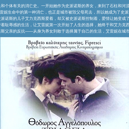
和个体有关的消亡史。一开始她作为史派诺斯的养女，来到了石柱和河流
艾雷妮生命中的第一种消亡，也正是城市被毁父母死去，所以她成为了史
史派诺斯的儿子艾力克西斯爱着，却又被史派诺斯控制着，爱情让她变成
带着耻辱感的生活，让艾雷妮第一次开始了人生的选择，她终于和艾力克
诺斯父亲的反抗——从身为养女到敢于选择属于自己的生活，艾雷妮在城