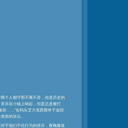
管两个人相守而不离不弃，但是历史的
，音乐在小镇上响起，但是总是被打
叛你……”在码头艾力克西斯终于追回
爆发前的浓云。
里对于他们不伦行为的排斥，夜晚爆发