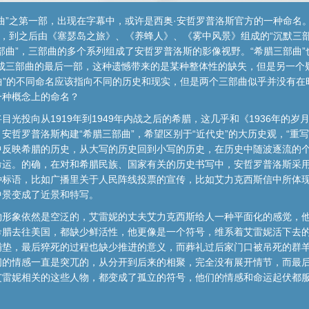
曲”之第一部，出现在字幕中，或许是西奥·安哲罗普洛斯官方的一种命名。
”，到之后由《塞瑟岛之旅》、《养蜂人》、《雾中风景》组成的“沉默三
部曲”，三部曲的多个系列组成了安哲罗普洛斯的影像视野。“希腊三部曲”也
完成三部曲的最后一部，这种遗憾带来的是某种整体性的缺失，但是另一个
部曲”的不同命名应该指向不同的历史和现实，但是两个三部曲似乎并没有
一种概念上的命名？
光投向从1919年到1949年内战之后的希腊，这几乎和《1936年的
安哲罗普洛斯构建“希腊三部曲”，希望区别于“近代史”的大历史观，“重
中反映希腊的历史，从大写的历史回到小写的历史，在历史中随波逐流的
命运。的确，在对和希腊民族、国家有关的历史书写中，安哲罗普洛斯采
种标语，比如广播里关于人民阵线投票的宣传，比如艾力克西斯信中所体
中景变成了近景和特写。
物形象依然是空泛的，艾雷妮的丈夫艾力克西斯给人一种平面化的感觉，
希腊去往美国，都缺少鲜活性，他更像是一个符号，维系着艾雷妮活下去
铺垫，最后猝死的过程也缺少推进的意义，而葬礼过后家门口被吊死的群
间的情感一直是突兀的，从分开到后来的相聚，完全没有展开情节，而最
艾雷妮相关的这些人物，都变成了孤立的符号，他们的情感和命运起伏都