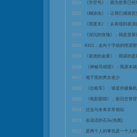
2023
《升空号》：因为世界已经
2021
《糊涂虫》：让我们感谢贫
2020
《塔度夫》：从表现到表演
2019
《深沉的玫瑰》：我是羡慕
2019
4321：走向十字镇的绝望
2019
《老虎的金黄》：我讲的是
2018
《神秘马戏团》：我原本就
2017
地下室的男女老少
2016
《出租车》：谁是持摄像机
2015
《电影眼睛》：新旧交替背
2014
过去与未来非常相似
2013
会说话的石头(色图)
2012
是两个人的事也是一个人的