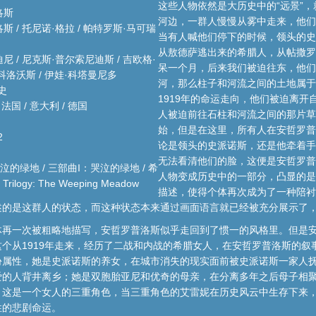
这些人物依然是大历史中的“远景”
洛斯
河边，一群人慢慢从雾中走来，他们
斯 / 托尼诺·格拉 / 帕特罗斯·马可瑞
当有人喊他们停下的时候，领头的史
从敖德萨逃出来的希腊人，从帖撒罗
尼 / 尼克斯·普尔索尼迪斯 / 吉欧格·
呆一个月，后来我们被迫往东，他们
科洛沃斯 / 伊娃·科塔曼尼多
河，那么柱子和河流之间的土地属于
历史
1919年的命运走向，他们被迫离
法国 / 意大利 / 德国
人被迫前往石柱和河流之间的那片草
始，但是在这里，所有人在安哲罗普
2
论是领头的史派诺斯，还是他牵着手
无法看清他们的脸，这便是安哲罗普
泣的绿地 / 三部曲I：哭泣的绿地 / 希
人物变成历史中的一部分，凸显的是
logy: The Weeping Meadow
描述，使得个体再次成为了一种陪衬
述的是这群人的状态，而这种状态本来通过画面语言就已经被充分展示了
体再一次被粗略地描写，安哲罗普洛斯似乎走回到了惯一的风格里。但是
个从1919年走来，经历了二战和内战的希腊女人，在安哲罗普洛斯的叙
份属性，她是史派诺斯的养女，在城市消失的现实面前被史派诺斯一家人
爱的人背井离乡；她是双胞胎亚尼和优奇的母亲，在分离多年之后母子相
，这是一个女人的三重角色，当三重角色的艾雷妮在历史风云中生存下来
性的悲剧命运。