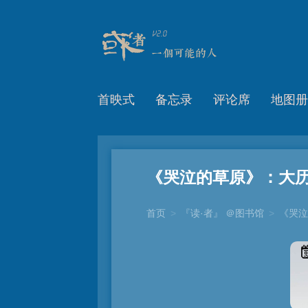
首映式
备忘录
评论席
地图册
《哭泣的草原》：大
首页
>
『读·者』 ＠图书馆
>
《哭泣