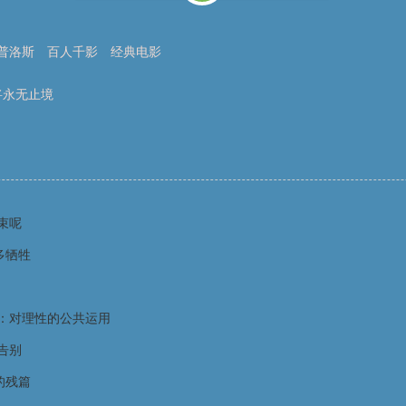
普洛斯
百人千影
经典电影
将永无止境
束呢
多牺牲
：对理性的公共运用
告别
的残篇