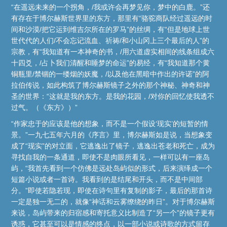
“在遥远未来的一个拐角，/我或许会再梦见你，梦中的白鹿。”还
有存在于博尔赫斯世界里的东方，那里有“骆驼商队经过遥远的时
间和沙漠/把它运到维吉尔所在的罗马”的丝绸，有“但是地球上世
世代代的人们/不会忘记流血、祈祷/和小山冈上三个最后的人”的
宗教，有“我知道有一本神奇的书，/用六道虚实相间的线条组成六
十四爻，/占卜我们清醒和睡梦的命运”的易经，有“我知道那个黄
铜瓶里/禁锢的一缕烟的妖魔，/以及他在黑暗中作出的许诺”的阿
拉伯传说，如此构筑了博尔赫斯镜子之外的那个神秘、神奇和神
圣的世界：“这就是我的东方。是我的花园，/对你的回忆使我透不
过气。（《东方》）”
“作家忠于的应该是他的想象，而不是一个假设‘现实’的短暂的情
景。”一九七五年六月的《序言》里，博尔赫斯如是说，当想象变
成了“现实”的对立面，它逃逸出了镜子，逃逸出苍老和死亡，成为
寻找自我的一条通道，即使不是肉眼所看见，一样可以有一座岛
屿，“我首先看到一个仿佛是远处岛屿似的形式，后来演绎成一个
短篇小说或者一首诗。我看到的是结尾和开头，而不是中间部
分。”即使若隐若现，即使在诗句里有复制的影子，最后的那首诗
一定是独一无二的，就像“神话和云雾缭绕的昨日”。对于博尔赫斯
来说，岛屿带来的归宿感和寄托意义比制造了“另一个”的镜子更有
诱惑，它甚至可以是情感的终点，以一部小说或诗歌的方式留存