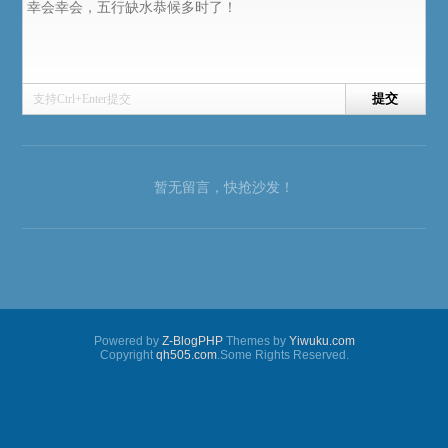
支持Ctrl+Enter提交
暂无留言，快抢沙发！
Powered by
Z-BlogPHP
Themes by
Yiwuku.com
Copyright
qh505.com
.Some Rights Reserved.