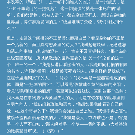
本发霉的《殉道书》，是一帧不知谁人的照片，是一张虎皮，是
“不知开哪扇门的一把钥匙”。这一切提供的就是一张死亡的“清
单”，它们都是物，都被人遗忘，都在空虚里死去。所以在杂物的
世界里，博尔赫斯发问的是：“楼里堆满了杂物，/我们能找到什
么？”
但是，走进这个阁楼的不正是博尔赫斯自己？看见杂物的不正是
一个活着的、而且具有想象里的诗人？“我树起这块碑，纪念遗忘
和遗忘的事物，/和杂物混在一起，肯定不及青铜持久。”那个岛屿
已经若隐若现，所以被激活的世界需要的是“另一个”之前的这一
个，唯一的一个，“我是从港口看船头的人；/我是时间耗损的有限
的书本，/有限的插图；/我是羡慕死者的人。/更奇怪的是我成了/
在屋子里雕砌文字的人。（《我》）”我不再是一些器官组成的肉
体，而是“一把剑的回忆”，可以看见“弥散成金黄的孤寂的夕阳”，
看见“阴影和空虚的缅想”，甚至可以沿着航线一直到达那个岛屿；
我不再是在事物虚假表象里失明的人，而是在弥尔顿的世界里拥
有勇气的人，“我仍想着玫瑰和语言，/我想如果我能看到自己的
脸，/在这个奇异的下午我也许会知道自己是谁。”我也不再是害怕
被镜子监视而倍感恐惧的人，“我将是众人，或许谁也不是，/将是
另一个人而不自知，/那人瞅着另一个梦——我的不眠。/含着淡泊
的微笑凝目审视。（《梦》）”