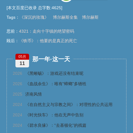
[本文百度已收录 总字数:4625]
Tags
：
《深沉的玫瑰》
博尔赫斯全集
博尔赫斯
思前：
4321：走向十字镇的绝望密码
顾后：
《铁币》：他要的是真正的死亡
05月
那一年·这一天
11
2026
《黑蜥蜴》：游戏还没有结束呢
2026
《血战余生》：唯有“蟑螂”多牺牲
2025
济南风情
2024
《在自然主义与宗教之间》：对理性的公共运用
2024
《时光快车》：他在无声中告别
2024
《碧水良缘》：“去基顿化”的残篇