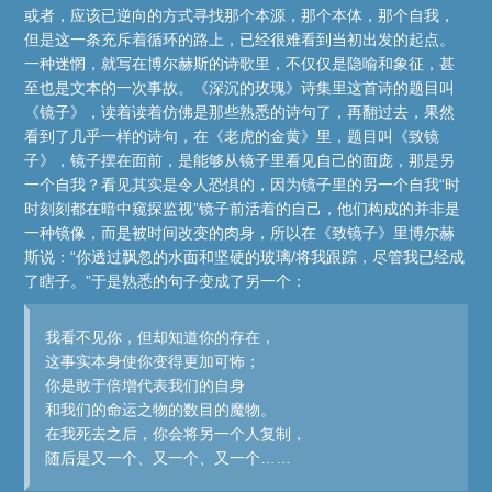
或者，应该已逆向的方式寻找那个本源，那个本体，那个自我，
但是这一条充斥着循环的路上，已经很难看到当初出发的起点。
一种迷惘，就写在博尔赫斯的诗歌里，不仅仅是隐喻和象征，甚
至也是文本的一次事故。《深沉的玫瑰》诗集里这首诗的题目叫
《镜子》，读着读着仿佛是那些熟悉的诗句了，再翻过去，果然
看到了几乎一样的诗句，在《老虎的金黄》里，题目叫《致镜
子》，镜子摆在面前，是能够从镜子里看见自己的面庞，那是另
一个自我？看见其实是令人恐惧的，因为镜子里的另一个自我“时
时刻刻都在暗中窥探监视”镜子前活着的自己，他们构成的并非是
一种镜像，而是被时间改变的肉身，所以在《致镜子》里博尔赫
斯说：“你透过飘忽的水面和坚硬的玻璃/将我跟踪，尽管我已经成
了瞎子。”于是熟悉的句子变成了另一个：
我看不见你，但却知道你的存在，
这事实本身使你变得更加可怖；
你是敢于倍增代表我们的自身
和我们的命运之物的数目的魔物。
在我死去之后，你会将另一个人复制，
随后是又一个、又一个、又一个……