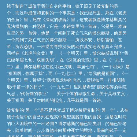
镜子制造了成倍于我们自身的事物，镜子照见了被复制的另一
个，而这种成倍和复制的一个事实是：我已经死去。死在《老虎
的金黄》里，死在《深沉的玫瑰》里，这或者就是博尔赫斯真的
无法摆脱的一种恐惧，它是一本诗集里的一首诗，它是另一本诗
集里的另一首诗，他是一个闻到了死亡气息的博尔赫斯，他是另
一个闻到了死亡气息的博尔赫斯——所以不安，所以害怕，甚
至，所以恐惧。一种逆向寻找源头的动作其实还没有真正完成，
同样在《老虎的金黄》里，《一个明天》里，博尔赫斯说到了“我
已经年届七旬、双目失明”，在《深沉的玫瑰》里，在《一九七
二》里，博尔赫斯也在说“我已失明。年届七旬”，《一个明天》是
“祖国啊，你属于我”，而《一九七二》里，“给我的是祖国”，《一
个明天》里，希望“让我摆脱龙钟的老态，/摆脱如同一排排明镜
般/干篇一律的日子”，《一九七二》里则是希望“摆脱琐碎的学院
气息，/代替剑的事业”——关于个体的卑微生命，关于英雄主义，
关于祖国，关于对时间的抵抗，几乎就是同一首诗。
被复制的“另一个”是不是就变成了博尔赫斯复制的“另一个”，从在
镜子命运中的自己到在现实中渴望摆脱苍老的自我，这是在时间
的巨大困境中的一种迷惘？博尔赫斯的确已经失明，的确已经老
去，随着时间一步步将他带向那种死亡的境地，眼前的镜子一定
越来越多，而在镜子面前，他根本看不到自己，看不到另一个，