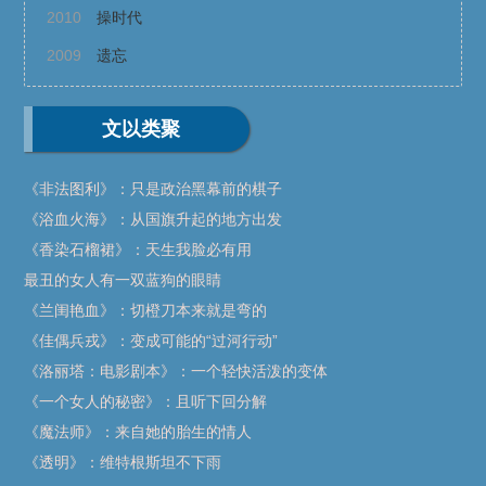
2010
操时代
2009
遗忘
文以类聚
《非法图利》：只是政治黑幕前的棋子
《浴血火海》：从国旗升起的地方出发
《香染石榴裙》：天生我脸必有用
最丑的女人有一双蓝狗的眼睛
《兰闺艳血》：切橙刀本来就是弯的
《佳偶兵戎》：变成可能的“过河行动”
《洛丽塔：电影剧本》：一个轻快活泼的变体
《一个女人的秘密》：且听下回分解
《魔法师》：来自她的胎生的情人
《透明》：维特根斯坦不下雨