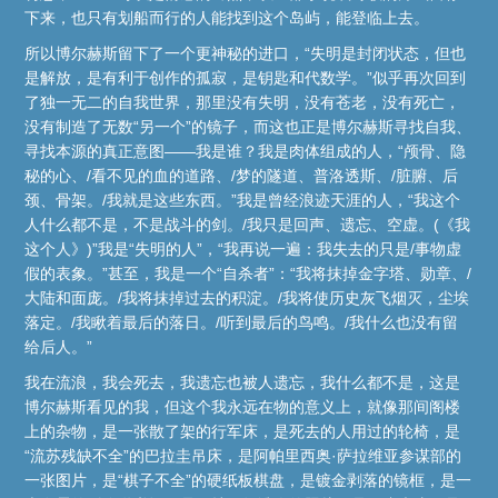
下来，也只有划船而行的人能找到这个岛屿，能登临上去。
所以博尔赫斯留下了一个更神秘的进口，“失明是封闭状态，但也
是解放，是有利于创作的孤寂，是钥匙和代数学。”似乎再次回到
了独一无二的自我世界，那里没有失明，没有苍老，没有死亡，
没有制造了无数“另一个”的镜子，而这也正是博尔赫斯寻找自我、
寻找本源的真正意图——我是谁？我是肉体组成的人，“颅骨、隐
秘的心、/看不见的血的道路、/梦的隧道、普洛透斯、/脏腑、后
颈、骨架。/我就是这些东西。”我是曾经浪迹天涯的人，“我这个
人什么都不是，不是战斗的剑。/我只是回声、遗忘、空虚。(《我
这个人》)”我是“失明的人”，“我再说一遍：我失去的只是/事物虚
假的表象。”甚至，我是一个“自杀者”：“我将抹掉金字塔、勋章、/
大陆和面庞。/我将抹掉过去的积淀。/我将使历史灰飞烟灭，尘埃
落定。/我瞅着最后的落日。/听到最后的鸟鸣。/我什么也没有留
给后人。”
我在流浪，我会死去，我遗忘也被人遗忘，我什么都不是，这是
博尔赫斯看见的我，但这个我永远在物的意义上，就像那间阁楼
上的杂物，是一张散了架的行军床，是死去的人用过的轮椅，是
“流苏残缺不全”的巴拉圭吊床，是阿帕里西奥·萨拉维亚参谋部的
一张图片，是“棋子不全”的硬纸板棋盘，是镀金剥落的镜框，是一