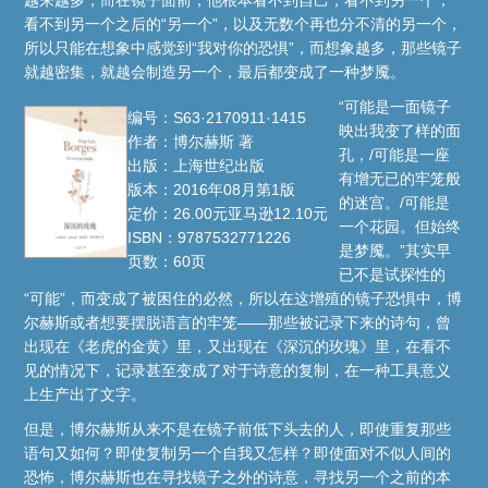
看不到另一个之后的“另一个”，以及无数个再也分不清的另一个，
所以只能在想象中感觉到“我对你的恐惧”，而想象越多，那些镜子
就越密集，就越会制造另一个，最后都变成了一种梦魇。
“可能是一面镜子
编号：S63·2170911·1415
映出我变了样的面
作者：博尔赫斯 著
孔，/可能是一座
出版：上海世纪出版
有增无已的牢笼般
版本：2016年08月第1版
的迷宫。/可能是
定价：26.00元亚马逊12.10元
一个花园。但始终
ISBN：9787532771226
是梦魇。”其实早
页数：60页
已不是试探性的
“可能”，而变成了被困住的必然，所以在这增殖的镜子恐惧中，博
尔赫斯或者想要摆脱语言的牢笼——那些被记录下来的诗句，曾
出现在《老虎的金黄》里，又出现在《深沉的玫瑰》里，在看不
见的情况下，记录甚至变成了对于诗意的复制，在一种工具意义
上生产出了文字。
但是，博尔赫斯从来不是在镜子前低下头去的人，即使重复那些
语句又如何？即使复制另一个自我又怎样？即使面对不似人间的
恐怖，博尔赫斯也在寻找镜子之外的诗意，寻找另一个之前的本