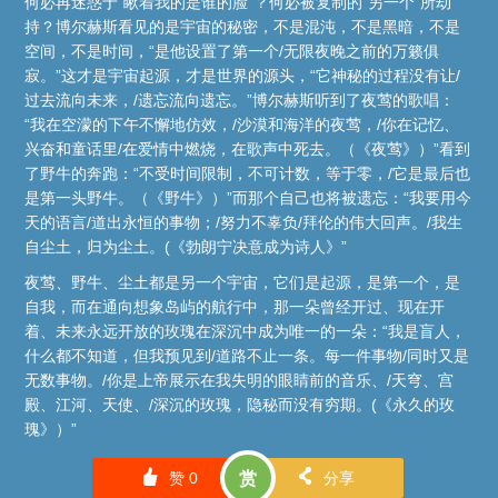
何必再迷惑于“瞅着我的是谁的脸”？何必被复制的“另一个”所劫
持？博尔赫斯看见的是宇宙的秘密，不是混沌，不是黑暗，不是
空间，不是时间，“是他设置了第一个/无限夜晚之前的万籁俱
寂。”这才是宇宙起源，才是世界的源头，“它神秘的过程没有让/
过去流向未来，/遗忘流向遗忘。”博尔赫斯听到了夜莺的歌唱：
“我在空濛的下午不懈地仿效，/沙漠和海洋的夜莺，/你在记忆、
兴奋和童话里/在爱情中燃烧，在歌声中死去。（《夜莺》）”看到
了野牛的奔跑：“不受时间限制，不可计数，等于零，/它是最后也
是第一头野牛。（《野牛》）”而那个自己也将被遗忘：“我要用今
天的语言/道出永恒的事物；/努力不辜负/拜伦的伟大回声。/我生
自尘土，归为尘土。(《勃朗宁决意成为诗人》”
夜莺、野牛、尘土都是另一个宇宙，它们是起源，是第一个，是
自我，而在通向想象岛屿的航行中，那一朵曾经开过、现在开
着、未来永远开放的玫瑰在深沉中成为唯一的一朵：“我是盲人，
什么都不知道，但我预见到/道路不止一条。每一件事物/同时又是
无数事物。/你是上帝展示在我失明的眼睛前的音乐、/天穹、宫
殿、江河、天使、/深沉的玫瑰，隐秘而没有穷期。(《永久的玫
瑰》）”
󰄼
󰄯
赞
0
赏
分享