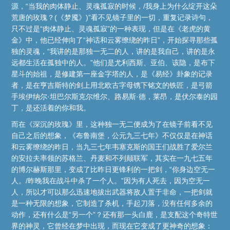
源，“当我的肉体静止、灵魂孤寂的时候，/我身上为什么绽开这朵
荒唐的玫瑰？(《梦魇》)”看不见镜子里的一切，重复记录诗句，
只不过是“肉体静止、灵魂孤寂”的一种表现，但是在《老虎的黄
金》中，他已经伸向了“神话和云雾缭绕的昨日”，开始探寻那些孤
独的灵魂，“我讲的是那独一无二的人，讲的是我自己，讲的是永
远都生活在孤独中的人。”他们是尤利西斯、亚伯、该隐，是布下
星斗的始祖，是修建第一座金字塔的人，是《易经》卦象的记录
者，是在亨吉斯特的剑上用北欧古字母镌下铭文的铁匠，是弓箭
手埃伊纳尔·坦巴尔斯克尔维尔、路易斯·德，莱昂，是伏尔泰的园
丁，是还活着的你和我。
而在《深沉的玫瑰》里，这种独一无二便成为了在镜子前看不见
自己之后的想象，《布鲁南堡，公元九三七年》不仅仅是在神话
和云雾缭绕的昨日，当九三七年韦塞克斯的国王们战胜了爱尔兰
的安拉夫率领的苏格兰、丹麦和不列颠联军，其实在一九七五年
的博尔赫斯那里，变成了比昨日更锋利的一把剑，“你身边空无一
人。/昨晚我在战斗中杀了一个人。”因为有人死去，因为空无一
人，所以才可以那么迅速地拔出武器将敌人置于非命，一把剑就
是一种无限的想象，它制造了杀机，手起刀落，没有任何多余的
动作，还有什么是“另一个”？还有那一头白鹿，是支配这个奇特世
界的神灵，它曾经在梦中出现，而现在它变成了更神奇的想象：