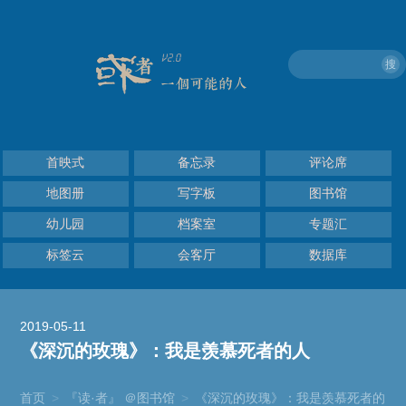
搜
首映式
备忘录
评论席
地图册
写字板
图书馆
幼儿园
档案室
专题汇
标签云
会客厅
数据库
2019-05-11
《深沉的玫瑰》：我是羡慕死者的人
首页
>
『读·者』 ＠图书馆
>
《深沉的玫瑰》：我是羡慕死者的