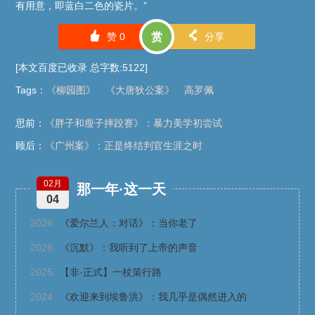
有用意，即蓝白二色的瓷片。”
󰄼
󰄯
赞
0
赏
分享
[本文百度已收录 总字数:5122]
Tags
：
《柳园图》
《大唐狄公案》
高罗佩
思前：
《胖子和瘦子摔跤赛》：暴力美学初尝试
顾后：
《广州案》：正是终结判官生涯之时
02月
那一年·这一天
04
2026
《爱尔兰人：对话》：当你老了
2026
《沉默》：我听到了上帝的声音
2025
【非·正式】一杖策行路
2024
《欢迎来到埃鲁洪》：我几乎是偶然进入的