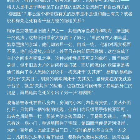
梅夫人是不是子啊看见了白瓷碟的图案之后想到了和自己有关的
“柳园图”？那么这个和情感有关的故事是不是也和自己有关？或者
说和梅亮之死有着千丝万缕的隐喻关系？
梅家是京畿道里旧族大户之一，其他两家是易府和胡府，按照陶
干的说法，这些旧日世家大族留下了陋习，“虽然身在人烟阜盛、
繁华熙攘的京城，他们却独居一处、自成一统。”他们对现实视而
不见，他们总是故步自封，甚至只在内部层层联姻，这也造成了
主仆之间多有秽乱之事。这种封闭性是不可见的象征，而当梅亮
身世，似乎旧族大户的封闭行被打破，而坊间流传的歌谣更是将
他们推向了令人恐怖的传说中：梅亮死于“失其床”，易府的易龟龄
将死于“失其目”，胡府的胡本则死于“失其头”。当梅亮在深夜跌落
于台阶，就是“失其床”的应验，也就在这时候传来了易龟龄身亡的
消息，而易龟龄之死又引出了另一张“柳园图”。
易龟龄被杀死在自己房内，房间的小木门内装有簧锁，“要从外面
打开，只能用一柄特制的钥匙，但在门内只须用手指挑开即可，
出去之后随手一拉，那簧片便会落回原处，于是重又锁上。”房间
只有这一扇小门，整道墙围住了宅院，第四面墙便是运河沿岸，
大约一百年前，此处正是城门口，“当时的易侯爷自立为一方之
主，凡有船只从半月桥下经过，都得向他缴纳买路钱。运河在当