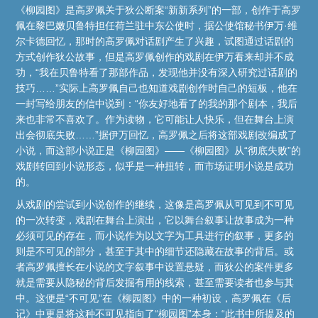
《柳园图》是高罗佩关于狄公断案“新新系列”的一部，创作于高罗
佩在黎巴嫩贝鲁特担任荷兰驻中东公使时，据公使馆秘书伊万·维
尔卡德回忆，那时的高罗佩对话剧产生了兴趣，试图通过话剧的
方式创作狄公故事，但是高罗佩创作的戏剧在伊万看来却并不成
功，“我在贝鲁特看了那部作品，发现他并没有深入研究过话剧的
技巧……”实际上高罗佩自己也知道戏剧创作时自己的短板，他在
一封写给朋友的信中说到：“你友好地看了的我的那个剧本，我后
来也非常不喜欢了。作为读物，它可能让人快乐，但在舞台上演
出会彻底失败……”据伊万回忆，高罗佩之后将这部戏剧改编成了
小说，而这部小说正是《柳园图》——《柳园图》从“彻底失败”的
戏剧转回到小说形态，似乎是一种扭转，而市场证明小说是成功
的。
从戏剧的尝试到小说创作的继续，这像是高罗佩从可见到不可见
的一次转变，戏剧在舞台上演出，它以舞台叙事让故事成为一种
必须可见的存在，而小说作为以文字为工具进行的叙事，更多的
则是不可见的部分，甚至于其中的细节还隐藏在故事的背后。或
者高罗佩擅长在小说的文字叙事中设置悬疑，而狄公的案件更多
就是需要从隐秘的背后发掘有用的线索，甚至需要读者也参与其
中。这便是“不可见”在《柳园图》中的一种初设，高罗佩在《后
记》中更是将这种不可见指向了“柳园图”本身：“此书中所提及的