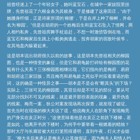
祖曾经迷上了一个年轻女子，她叫蓝宝石，在城中一家妓院里挂
牌，先曾祖花了六根金条为其赎身，于是修建了这座田庄，“由于
她腰身纤细，正是诗家所谓的‘柳腰’，于是在岸上种了柳树，并命
名为‘柳园’。”但是在胡府的一个姓梅后生和蓝宝石坠入了情网，两
人相约私奔，先曾祖挥舞手杖追赶，不想一时激愤昏倒在地，而
蓝宝石和梅家后生跳上小船匆匆逃走，投奔胡家的宿敌叶侯爷，
在其地盘内躲避起来。
这是胡本说出胡府很久以前的故事，这是胡本先曾祖相关的柳园
图，也是一种情变的象征，但是它和易龟龄打碎绘有柳园图的花
瓶有什么关系？三张柳园图相继出现，它们指向的是梅府、易府
和胡府这三家旧族，而且梅亮和易龟龄之死似乎对应着童谣的歌
词，这的确是一种怪异之事——胡本是不是会有“断其头”的下场？
实际上，三张可见的柳园图，其背后却是不可见的部分，要从可
见部分找到不可见的线索，就是避开那些表面的现象，避开伪造
的线索。梅亮一案，狄公对案发现场再次探查，就发现了破绽。
首先当时在现场的柳大夫说了谎，他说梅夫人在阶角下发现梅亮
的尸身实在亥正时分，“这便意味着他是在亥正之前跌下楼梯，若
是如此，他离开书房下楼时，为何手中要举着一根燃着的蜡烛？
那时大厅与长廊皆被大红灯笼照得通明，直到午夜，灯火才会熄
灭。”柳大夫后来承认是梅夫人让其做假证，因为梅夫人和情人约