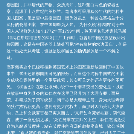
柳园图，并非唐代的产物。众所周知，这种蓝白两色的瓷器图
案，起源于十八世纪的英格兰。笔者本可采用狄公年代的纯粹中
国式图案，但是更中意柳园图，因为这虽是一种曾在英格兰十分
流行的瓷器图案，在中国却鲜为人知。”为什么说“柳园图”对于中
国人来说鲜为人知？1772年至1799年间，英国著名艺术家托马斯
·特纳在斯塔福德郡的科利工厂工作时，就曾用中国的原型设计出
柳园图，这是在中国瓷器上随处可见“种有柳树的水边田庄”，但是
这一出处无从考证，也就是说柳园图的确切起源是一个不解之
谜。
高罗佩将这个已经移植到英国艺术上的图案重新放回到了中国故
事中，试图还原柳园图可见的部分，而当这个纯粹中国式的图案
变成狄公案件里的一个重要线索，其实可见之外还有更多的不可
见。《柳园图》在狄公系列小说中一个非常突出的变化是：以前
在故事中身为县令的狄仁杰在这里已经升为了大理寺卿，而马
荣、乔泰成为了禁军统领，陶干亦是大理寺主簿。身为大理寺卿
的狄仁杰官职更高，也拥有更大的权力，而那时因为受到大疫影
响，圣上和文武百官都已离京而去，“京师如今死者枕藉，阴气森
森，成了一座恐惧之城。”死亡笼罩在京师的上空，狄仁杰临危受
命为京畿道节度使，站在节度使的府邸俯瞰整座京城，狄公感到
不安：“自从我临危受命、就任京畿道节度使以来，已过去了二十