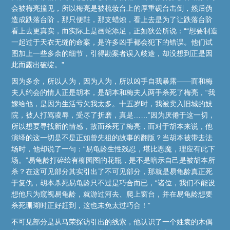
会被梅亮撞见，所以梅亮是被梳妆台上的厚重砚台击倒，然后伪
造成跌落台阶，那只便鞋，那支蜡烛，看上去是为了让跌落台阶
看上去更真实，而实际上是画蛇添足，正如狄公所说：““想要制造
一起过于天衣无缝的命案，是许多凶手都会犯下的错误。他们试
图加上一些多余的细节，引得勘案者误入歧途，却没想到正是因
此而露出破绽。”
因为多余，所以人为，因为人为，所以凶手自我暴露——而和梅
夫人约会的情人正是胡本，是胡本和梅夫人两手杀死了梅亮，“我
嫁给他，是因为生活亏欠我太多。十五岁时，我被卖入旧城的妓
院，被人打骂凌辱，受尽了折磨，真是……”因为厌倦于这一切，
所以想要寻找新的情感，故而杀死了梅亮，而对于胡本来说，他
演绎的这一切是不是正如曾先祖的故事的翻版？当胡本被带去法
场时，他却说了一句：“易龟龄生性残忍，堪比恶魔，理应有此下
场。”易龟龄打碎绘有柳园图的花瓶，是不是暗示自己是被胡本所
杀？在这可见部分其实引出了不可见部分，那就是易龟龄真正死
于复仇，胡本杀死易龟龄只不过是巧合而已，“诸位，我们不能设
想他只为窥视易龟龄，就游过河去、爬上窗台，并在易龟龄想要
杀死珊瑚时正好赶到，这也未免太过巧合！”
不可见部分是从马荣探访引出的线索，他认识了一个姓袁的木偶