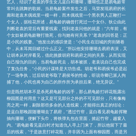
艺人，结识了老袁的孪生女儿蓝白和珊瑚，珊瑚也正是易龟龄常
常叫去跳舞的歌姬。当易龟龄案件发生之后，马荣发现易府的长
廊和老袁木偶戏里一模一样，而木偶戏里一个黑衣男人正鞭打一
个女人，据桂花所述，易龟龄的确曾打死过一个女仆。狄公由此
判断老袁的背后有重要线索，找到老袁问他的就是：“六年前，有
个女奴被易龟龄鞭打致死，你与她有何关系？”老袁的回答是：正
是小民的贱妻。”他发出的感叹便是：“小民生在旧城的穷街陋巷
中，从未耳闻目睹过什么正义。”所以他安排珊瑚去易府表演，又
让胡本从对岸看见，借此挑拨胡府和易府之间的关系，从而实现
自己报仇的目的，当易龟龄死去，胡本被抓，老袁说自己也完成
了复仇任务，“小民的计谋终是大功告成。胡老爷和易侯爷必是起
了一场争执，过后胡老爷取了易侯爷的性命，听说寺卿已派人拘
捕了他，小民也将为自己的所作所为承担后果，绝无异议。”
但是既然胡本不是杀死易龟龄的凶手，那么易龟龄打碎花瓶露出
柳园图是何用意？这又是可见部分之外的不可见部分，只有像梅
亮之死一样，剔除那些多余的人造线索，才能得出真正的结论：
是蓝白那晚跟随珊瑚去了易府，“透过竹帘，蓝白看见易龟龄挥鞭
抽向珊瑚，便解下头巾，将铁弹丸包在里面，掀起竹帘，越窗入
内。”易龟龄看见蓝白时才知道仇人寻上门来了，所以他留下了最
后的线索，“于是故意打碎花瓶，并非因为上面有柳园图，而是另