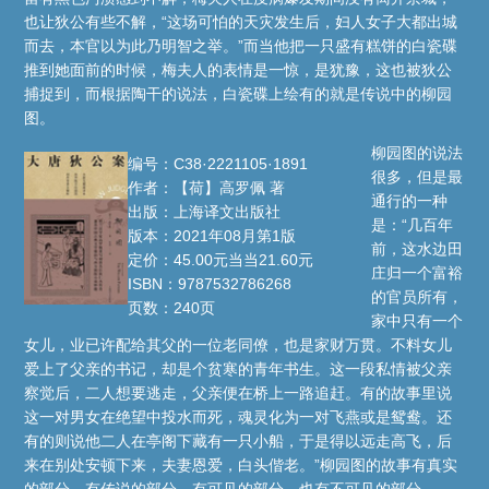
也让狄公有些不解，“这场可怕的天灾发生后，妇人女子大都出城
而去，本官以为此乃明智之举。”而当他把一只盛有糕饼的白瓷碟
推到她面前的时候，梅夫人的表情是一惊，是犹豫，这也被狄公
捕捉到，而根据陶干的说法，白瓷碟上绘有的就是传说中的柳园
图。
柳园图的说法
编号：C38·2221105·1891
很多，但是最
作者：【荷】高罗佩 著
通行的一种
出版：上海译文出版社
是：“几百年
版本：2021年08月第1版
前，这水边田
定价：45.00元当当21.60元
庄归一个富裕
ISBN：9787532786268
的官员所有，
页数：240页
家中只有一个
女儿，业已许配给其父的一位老同僚，也是家财万贯。不料女儿
爱上了父亲的书记，却是个贫寒的青年书生。这一段私情被父亲
察觉后，二人想要逃走，父亲便在桥上一路追赶。有的故事里说
这一对男女在绝望中投水而死，魂灵化为一对飞燕或是鸳鸯。还
有的则说他二人在亭阁下藏有一只小船，于是得以远走高飞，后
来在别处安顿下来，夫妻恩爱，白头偕老。”柳园图的故事有真实
的部分，有传说的部分，有可见的部分，也有不可见的部分——