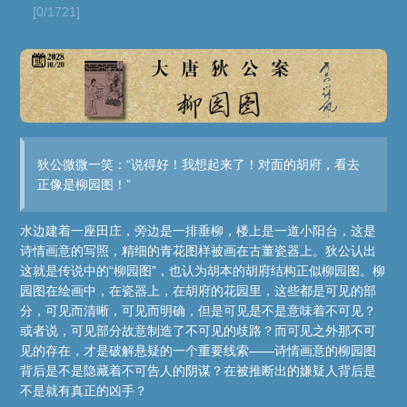
[0/1721]
狄公微微一笑：“说得好！我想起来了！对面的胡府，看去
正像是柳园图！”
水边建着一座田庄，旁边是一排垂柳，楼上是一道小阳台，这是
诗情画意的写照，精细的青花图样被画在古董瓷器上。狄公认出
这就是传说中的“柳园图”，也认为胡本的胡府结构正似柳园图。柳
园图在绘画中，在瓷器上，在胡府的花园里，这些都是可见的部
分，可见而清晰，可见而明确，但是可见是不是意味着不可见？
或者说，可见部分故意制造了不可见的歧路？而可见之外那不可
见的存在，才是破解悬疑的一个重要线索——诗情画意的柳园图
背后是不是隐藏着不可告人的阴谋？在被推断出的嫌疑人背后是
不是就有真正的凶手？