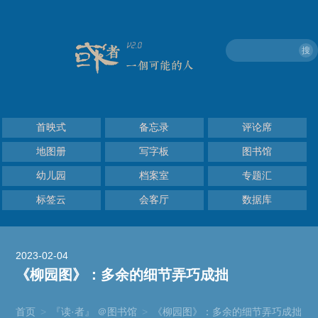
搜
首映式
备忘录
评论席
地图册
写字板
图书馆
幼儿园
档案室
专题汇
标签云
会客厅
数据库
2023-02-04
《柳园图》：多余的细节弄巧成拙
首页
>
『读·者』 ＠图书馆
>
《柳园图》：多余的细节弄巧成拙