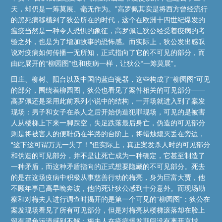
天，却仍是一筹莫展、毫无作为。”高罗佩其实是将西方曾经流行
的黑死病移植到了狄公所在的时代，这个在欧洲十四世纪爆发的
瘟疫当然是一种令人恐惧的象征，高罗佩让狄公经受着疫病的考
验之外，也是为了增加故事的恐怖感。而实际上，狄公发出感叹
说对疫病如何传播一无所知，正式指向了它的不可见的部分，而
由此展开的“柳园图”也和疫病一样，让狄公“一筹莫展”。
田庄、柳树、阳台以及中国的蓝白瓷器，这些构成了“柳园图”可见
的部分，围绕着柳园图，狄公也看见了案件相关的可见部分——
高罗佩还是采用此前系列小说中的结构，一开场就进入到了案发
现场：男子和女子在杀人之后开始伪造犯罪现场，可见的是被害
人从楼梯上下来一脚踩空，失足跌落最后身亡，伪造的可见部分
则是将被害人的便鞋仍在半路的台阶上，将蜡烛熄灭丢在旁边，
“这下这可谓万无一失了！”但实际上，真正案发杀人时的可见部分
和伪造的可见部分，并不是让死亡成为一种确定，它甚至制造了
一种矛盾，而这种矛盾指向的正式想要隐藏的不可见部分。死去
的是在这场疫病中积极从事慈善行动的梅亮，身为巨富大贾，他
不顾年事已高早晚奔波，他的死让狄公感到十分意外。而现场勘
察和对梅夫人进行调查时揭开的是第一个可见的“柳园图”：狄公在
案发现场看见了所有可见部分，但是对梅亮从楼梯滚落却在脸上
留有黑色污渍感到不解；梅夫人在疫病爆发期间没有离开京城，