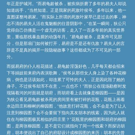
年正是护城河。”而易龟龄被杀，被疾病折磨了多年的易夫人却说
知道凶手，“当然知道。正是我家的死敌叶侯爷。多年以来，他一
直图谋整垮易家。”而实际上所谓的死敌叶家早已是过去的事，神
志不清的易夫人活在鬼魅般的往昔阴影中，“在某一瞬间，狄公只
觉得自己仿佛是一个虚无的访客，走入了一百多年前的真实世界
里，重临那残暴血腥的动荡年月。”易龟龄被杀，是案件可见部
分，但是那扇门如何被打开，易府是不是还有仇敌？易夫人的言
辞是不是真的揭开一段隐秘故事？这些都成为了不可见的一部
分。
而据易府的仆人桂花描述，易龟龄淫荡好色，几乎每天都会招来
下等娟妓前来府内表演歌舞，“侯爷从那些女人身上染了各种花柳
病，倒也是活该如此，却连累了可怜的夫人，正是因此毁了她的
身子。不过侯爷却浑不在意，一点也不！”而狄公在现场勘察时发
现隔着河的对面就是胡府，而胡府看上去就像是柳园图——是因
为狄公看见易龟龄被杀死的房间里有被打碎的花瓶，花瓶上画着
水边田庄和柳树的柳园图，“他故意打碎花瓶，会不会是为了让人
注意到柳园图？会不会要留下指向其友胡本的线索，因为此人就
住在与柳园图极其相似的田庄里？”花瓶里的柳园图和胡府的柳园
图，是两张柳园图，是不是它们就指向了同一个线索？而探访胡
府，胡本便说出了自己的府邸设计成柳园图的来历：胡本的先曾