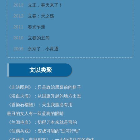
2013
立正，春天来了！
2012
立春：天之殇
2011
春光乍泄
2010
立春的丑闻
2009
永别了，小灵通
文以类聚
《非法图利》：只是政治黑幕前的棋子
《浴血火海》：从国旗升起的地方出发
《香染石榴裙》：天生我脸必有用
最丑的女人有一双蓝狗的眼睛
《兰闺艳血》：切橙刀本来就是弯的
《佳偶兵戎》：变成可能的“过河行动”
《洛丽塔：电影剧本》：一个轻快活泼的变体