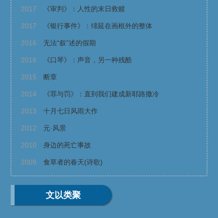
2017
《审判》：人性的末日救赎
2017
《银行事件》：绵延在画框外的整体
2016
无法“叙”述的假期
2016
《口琴》：声音，另一种残酷
2015
断章
2014
《罪与罚》：直到我们建成新耶路撒冷
2013
十月七日风雨大作
2012
元·风景
2010
身边的死亡事故
2009
食草者的春天(诗歌)
文以类聚