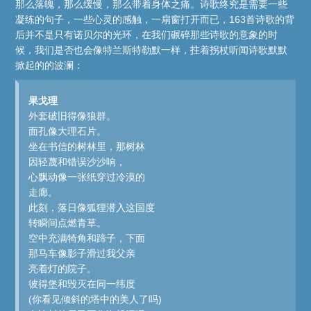
那么落魄，那么缓慢，那么带着身体之痛。诗歌终究是需要一些
凝练的句子，一些心灵的感触，一扇窗打开而已，163首诗歌的背
后并不是只有诺贝尔的光环，在我们碾碎那些诗歌的意象的时
候，我们是否也会像特兰斯特勒默一样，拄着拐杖听闻诗歌默默
掀起的的波澜：
果戈理
外套破旧得像狼群。
面孔像大理石片。
坐在书信的树林里，那树林
因轻蔑和错误沙沙响，
心飘动像一张纸穿过冷漠的
走廊。
此刻，落日像狐狸潜入这国度
转瞬间点燃青草。
空中充满犄角和蹄子，下面
那马车像影子滑过我父亲
亮着灯的院子。
彼得堡和毁灭在同一纬度
(你看见倾斜的塔中的美人了吗)