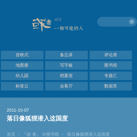
搜
首映式
备忘录
评论席
地图册
写字板
图书馆
幼儿园
档案室
专题汇
标签云
会客厅
数据库
2011-10-07
落日像狐狸潜入这国度
首页
>
『读·者』 ＠图书馆
>
落日像狐狸潜入这国度