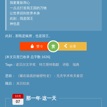
我要重新用心
一点点打造我王国的万物
让世界回到世界本身
此刻，我是国王
神也是
此刻，那既是狐狸，也是国王。
󰄼
󰄯
赞
0
赏
分享
[本文百度已收录 总字数:1626]
Tags
：
诺贝尔文学奖
特兰斯特勒默
诗歌
瑞典
思前：
《藏在箱底的秘密性史》：无关学术有关春宫
顾后：
末日狂欢
10月
那一年·这一天
07