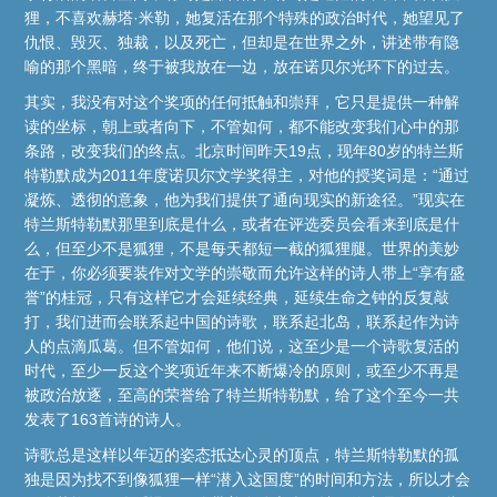
狸，不喜欢赫塔·米勒，她复活在那个特殊的政治时代，她望见了
仇恨、毁灭、独裁，以及死亡，但却是在世界之外，讲述带有隐
喻的那个黑暗，终于被我放在一边，放在诺贝尔光环下的过去。
其实，我没有对这个奖项的任何抵触和崇拜，它只是提供一种解
读的坐标，朝上或者向下，不管如何，都不能改变我们心中的那
条路，改变我们的终点。北京时间昨天19点，现年80岁的特兰斯
特勒默成为2011年度诺贝尔文学奖得主，对他的授奖词是：“通过
凝炼、透彻的意象，他为我们提供了通向现实的新途径。”现实在
特兰斯特勒默那里到底是什么，或者在评选委员会看来到底是什
么，但至少不是狐狸，不是每天都短一截的狐狸腿。世界的美妙
在于，你必须要装作对文学的崇敬而允许这样的诗人带上“享有盛
誉”的桂冠，只有这样它才会延续经典，延续生命之钟的反复敲
打，我们进而会联系起中国的诗歌，联系起北岛，联系起作为诗
人的点滴瓜葛。但不管如何，他们说，这至少是一个诗歌复活的
时代，至少一反这个奖项近年来不断爆冷的原则，或至少不再是
被政治放逐，至高的荣誉给了特兰斯特勒默，给了这个至今一共
发表了163首诗的诗人。
诗歌总是这样以年迈的姿态抵达心灵的顶点，特兰斯特勒默的孤
独是因为找不到像狐狸一样“潜入这国度”的时间和方法，所以才会