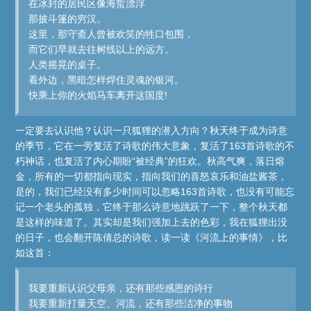
在冰封的居民区像海蜇漂浮
那披斗篷的穷汉。
这里，那守斋人曾被欢笑的牲口包围，
而它们早就去往树线以上的远方。
人类摇晃的桌子。
看外边，黑暗怎样焊住灵魂的银河。
快乘上你的火焰马车离开这国度!
一定要去认识他？认识一只狐狸的潜入方向？秋天终于成为诗意
的季节，它在一旁复活了诗歌的伟大意象，复活了163首诗歌的不
朽神话，也复活了内心期盼“被经典”的狂欢。秋高气爽，落日熔
金，所有的一切都指向现实，指向我们的喜怒哀乐和油盐酱茶，
是的，我们已经没有多少时间可以忽略163首诗歌，也没有可能忘
记一个老头的孤独，它终于那么诗意地跳跃了一下，整个秋天都
是这样的味道了。其实却是我们强加上去的色彩，我在狐狸出没
的日子，也会翻开陈倩总的诗歌，读一读《河流上的事情》，比
如这首：
我要重新认识父母亲，还有那些感恩的诗行
我要重新打量天空、河流，还有那些洁净的事物