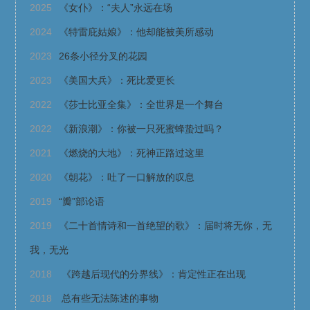
2025
《女仆》：“夫人”永远在场
2024
《特雷庇姑娘》：他却能被美所感动
2023
26条小径分叉的花园
2023
《美国大兵》：死比爱更长
2022
《莎士比亚全集》：全世界是一个舞台
2022
《新浪潮》：你被一只死蜜蜂蛰过吗？
2021
《燃烧的大地》：死神正路过这里
2020
《朝花》：吐了一口解放的叹息
2019
“瓣”部论语
2019
《二十首情诗和一首绝望的歌》：届时将无你，无
我，无光
2018
《跨越后现代的分界线》：肯定性正在出现
2018
总有些无法陈述的事物