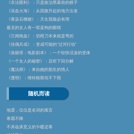
《非法图利》：只是政治黑幕前的棋子
《浴血火海》：从国旗升起的地方出发
《香染石榴裙》：天生我脸必有用
最丑的女人有一双蓝狗的眼睛
《兰闺艳血》：切橙刀本来就是弯的
《佳偶兵戎》：变成可能的“过河行动”
《洛丽塔：电影剧本》：一个轻快活泼的变体
《一个女人的秘密》：且听下回分解
《魔法师》：来自她的胎生的情人
《透明》：维特根斯坦不下雨
随机而读
地震，仅仅是名词的寓言
寒霜不降
不具临床意义的乍暖还寒