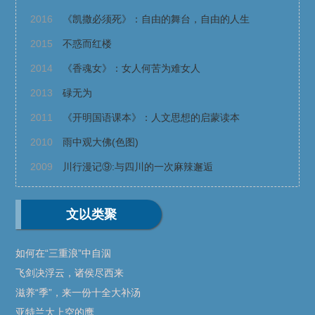
2016
《凯撒必须死》：自由的舞台，自由的人生
2015
不惑而红楼
2014
《香魂女》：女人何苦为难女人
2013
碌无为
2011
《开明国语课本》：人文思想的启蒙读本
2010
雨中观大佛(色图)
2009
川行漫记⑨:与四川的一次麻辣邂逅
文以类聚
如何在“三重浪”中自泅
飞剑决浮云，诸侯尽西来
滋养“季”，来一份十全大补汤
亚特兰大上空的鹰