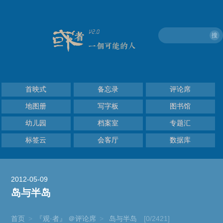
搜
首映式
备忘录
评论席
地图册
写字板
图书馆
幼儿园
档案室
专题汇
标签云
会客厅
数据库
2012-05-09
岛与半岛
首页
>
『观·者』 ＠评论席
>
岛与半岛
[0/2421]