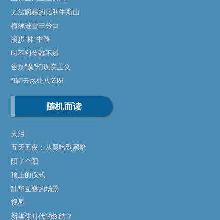
无法翻越的比利牛斯山
梅须逊雪三分白
漫步“林”中路
时不利兮骓不逝
告别“魔”幻现实主义
“瑞”云尽处八阵图
随机而读
天泪
五天五夜：从黑暗到黑暗
阳了个阳
顶上的仪式
乱窜互叠的场景
视界
新媒体时代的终结？