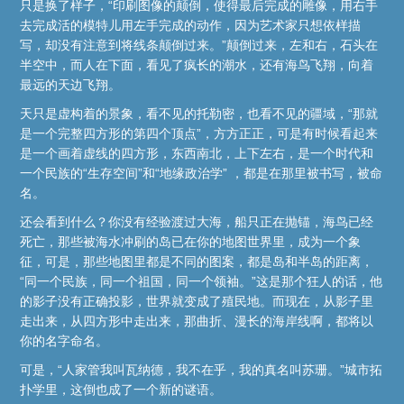
只是换了样子，“印刷图像的颠倒，使得最后完成的雕像，用右手
去完成活的模特儿用左手完成的动作，因为艺术家只想依样描
写，却没有注意到将线条颠倒过来。”颠倒过来，左和右，石头在
半空中，而人在下面，看见了疯长的潮水，还有海鸟飞翔，向着
最远的天边飞翔。
天只是虚构着的景象，看不见的托勒密，也看不见的疆域，“那就
是一个完整四方形的第四个顶点”，方方正正，可是有时候看起来
是一个画着虚线的四方形，东西南北，上下左右，是一个时代和
一个民族的“生存空间”和“地缘政治学” ，都是在那里被书写，被命
名。
还会看到什么？你没有经验渡过大海，船只正在抛锚，海鸟已经
死亡，那些被海水冲刷的岛已在你的地图世界里，成为一个象
征，可是，那些地图里都是不同的图案，都是岛和半岛的距离，
“同一个民族，同一个祖国，同一个领袖。”这是那个狂人的话，他
的影子没有正确投影，世界就变成了殖民地。而现在，从影子里
走出来，从四方形中走出来，那曲折、漫长的海岸线啊，都将以
你的名字命名。
可是，“人家管我叫瓦纳德，我不在乎，我的真名叫苏珊。”城市拓
扑学里，这倒也成了一个新的谜语。