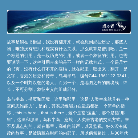
故事是锁在书橱里，我没有翻开来，就会想到那些历史，那些人
物，唯独没有想到和现实有什么关系。那么就算是借用吧，是一
个标题的引用，是一段历史的引用，或者一个象征的引用。也需
要说明一下，这种引用带来的是不一样的记载方式，一个是尺寸
的书页，没有什么打不开的症结，就在那里，取出来，翻开，是
文字，香港的历史和传奇，岛与半岛，编号C44·1961122·0341，
以及一个叫刘以鬯的老人。而另一个，是地图之外的国境线，绵
长，不可分割，象征主义的组成部分。
岛与半岛，书页和国境，这里和那里，这是“人类生来就具有一种
空间思维能力”，是的，其实思维能力在最后都是一个简单的指
称，this is here，that is there，这个是指“这里”，那个是指“那
里”，这里和那里，岛和半岛。意境，人类最古老的交流方式。来
不及说点别的，就在那里，高处的尊严，以及监视。好久没有阅
读的故事，是被隐藏在时间的内部了。所以偶然路过，从90年代