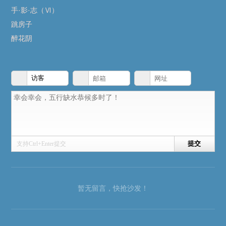
手·影·志（Ⅵ）
跳房子
醉花阴
支持Ctrl+Enter提交
暂无留言，快抢沙发！