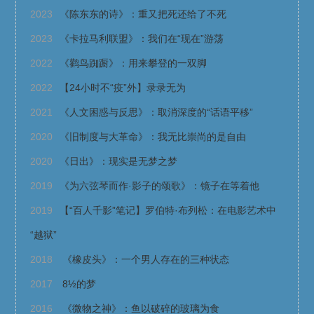
2023
《陈东东的诗》：重又把死还给了不死
2023
《卡拉马利联盟》：我们在“现在”游荡
2022
《鹳鸟踟蹰》：用来攀登的一双脚
2022
【24小时不“疫”外】录录无为
2021
《人文困惑与反思》：取消深度的“话语平移”
2020
《旧制度与大革命》：我无比崇尚的是自由
2020
《日出》：现实是无梦之梦
2019
《为六弦琴而作·影子的颂歌》：镜子在等着他
2019
【“百人千影”笔记】罗伯特·布列松：在电影艺术中
“越狱”
2018
《橡皮头》：一个男人存在的三种状态
2017
8½的梦
2016
《微物之神》：鱼以破碎的玻璃为食