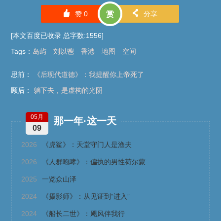
󰄼
󰄯
赞
0
赏
分享
[本文百度已收录 总字数:1556]
Tags
：
岛屿
刘以鬯
香港
地图
空间
思前：
《后现代道德》：我提醒你上帝死了
顾后：
躺下去，是虚构的光阴
05月
那一年·这一天
09
2026
《虎鲨》：天堂守门人是渔夫
2026
《人群咆哮》：偏执的男性荷尔蒙
2025
一览众山泽
2024
《摄影师》：从见证到“进入”
2024
《船长二世》：飓风伴我行