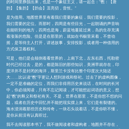
的时间里挣脱出来，也是一个象征主义，请一起念：“鬯：【唐
韵】【集韵】【韵会】丑亮切，音怅。”
是为借用。地图世界里有着我们需要的象征，我们需要的投影，
我们需要的定位。而那时，四周是有些目光，一起朗诵的声音响
在能听到的地方，四周也是海，蔚蓝地蔓延过来，岛的生存充满
着涨落的危险。但是是在那里的，就如在书橱里呆着，不曾动
摇，是等待主人打开，讲述故事，安排投影，或者用一种借用的
方式保卫着权利。
可是，他们是会颠倒着看世界的，上南下北，左东右西，托勒密
时代已经过去，是的，都是陈旧的那些知识，美洲早就存在，印
度洋并不是封闭的海洋，斯里兰卡没有比整个印度次大陆还
大……比认读“鬯“字更让人想到游戏和祭祀。过去了的虚构图像，
一定不是准确的定位，而我们非得用历史来说话，在时间的长河
中，你必须阅读，只有不忘记阅读，才可能想起词语的意义，想
起“鬯”的释义和祭祀有关。不是，世界在那里，不是你想不想的问
题，或者在历史中回忆并不能把现实摆上来，它们是有裂缝的。
海水浸润着那些历史和传奇，一块石头说着话，不是你听不懂，
是你从前没有认真听过。
我不去阅读那本书了，我不做阅读者和虚构者，地图并不存在，