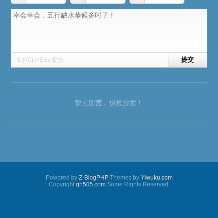
支持Ctrl+Enter提交
暂无留言，快抢沙发！
Powered by
Z-BlogPHP
Themes by
Yiwuku.com
Copyright
qh505.com
.Some Rights Reserved.