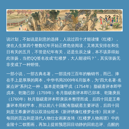
说计划，不如说是刻意的选择，人说过四十才能读懂《红楼》，
便在人生第四个整数纪年开始正襟危坐阅读，又将其安排在和生
日有关的五月，不管是纪年有关，还是生辰之缘，本不该弄得如
此张扬，当把QQ签名改成“红楼梦，大人能读吗？”，其实张扬无
非变成了一种矫情。
一部小说，一部古典名著，一部流传三百年的畅销书，而已。捧
在手上是厚厚的两本，中华书局2009年6月版本，为“四大名著·名
家点评”系列之一种，版本是乾隆甲戌（1754年）脂砚斋评本即甲
戌本、乾隆己卯（1759年）冬月脂砚斋评本即己卯本、乾隆庚辰
（1760年）秋月脂砚斋评本即庚辰本整理而成，后四十回是王希
廉评本用程甲本，所以前八十回配有脂砚斋主要评语，后四十回
则是王希廉评语以双清仙馆本《新评绣像红楼梦全传》回末评，
每回的页边则是清代人物仕女画家改琦《红楼梦人物画谱》中的
金陵十二钗图画，再加上提前预思回目动静的回前总评、点醒的