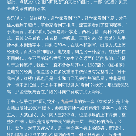
眉批、点破文中之“眼”和“微旨”的夹批和侧批，一部《红楼》则完
全成为杂糅的解读本。
鲁迅说：“一部红楼梦，道学家看到了淫，经学家看到了易，才子
佳人看到了缠绵，革命家看到了排满，流言家看到了宫闱秘事。”
于我而言，看和“看到”完全是两种状态，两种心情，两种阅读方
式。看其实是感官，或者是一种听说。三百年来《红楼梦》从手
抄本到木刻活字本，再到石印本，在版本和刻写、出版方式上历
经变化，而从纸质到电影、电视剧，则是另一种流行。红楼梦在
不同时代，在不同的流行世界了发生了久远而广泛的影响。但是
对于这种流行，我似乎一直不曾参与其中，1987版的《红楼梦》
是电视的经典，但是迄今在多次重播中依然没有完整看完，对于
我来说，红楼电视也只是一出和自己无关的热闹风景，并非是排
斥，也不是抵触，只是并不到可以进入“看到”的状态，那些嬉笑怒
骂，那些悲欢离合在片段的耳闻中竟成了哭哭啼啼。
于书，似乎也在“看到”之外，
九品书库
的第一套《红楼梦》是上海
古籍出版社1988年版本，参阅脂评抄本或程伟元刊活字本，护花
主人、大某山民、太平闲人三家评点。也是厚厚的上下两册，整
整20年来，却只是搁放在书橱的最高一层、最隐秘的角落，竖
排、繁体，对于阅读来说，是一种文字本身上的障碍，而渐渐，
这种障碍竟也成了某种不翻阅的借口，似乎只要看见，只要进