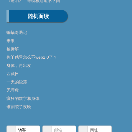
《透明》：维特根斯坦不下雨
随机而读
蝙蝠奇遇记
未果
被拆解
你丫感冒怎么不web2.0了？
身体，再出发
西藏日
一天的段落
无理数
癫狂的数字和身体
谁割裂了夜晚