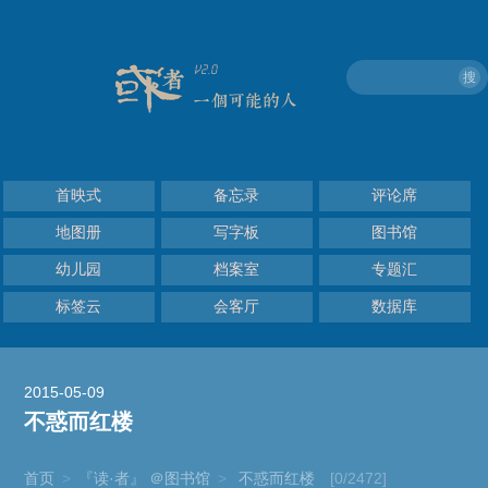
搜
首映式
备忘录
评论席
地图册
写字板
图书馆
幼儿园
档案室
专题汇
标签云
会客厅
数据库
2015-05-09
不惑而红楼
首页
>
『读·者』 ＠图书馆
>
不惑而红楼
[0/2472]