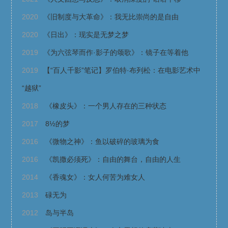
2020
《旧制度与大革命》：我无比崇尚的是自由
2020
《日出》：现实是无梦之梦
2019
《为六弦琴而作·影子的颂歌》：镜子在等着他
2019
【“百人千影”笔记】罗伯特·布列松：在电影艺术中
“越狱”
2018
《橡皮头》：一个男人存在的三种状态
2017
8½的梦
2016
《微物之神》：鱼以破碎的玻璃为食
2016
《凯撒必须死》：自由的舞台，自由的人生
2014
《香魂女》：女人何苦为难女人
2013
碌无为
2012
岛与半岛