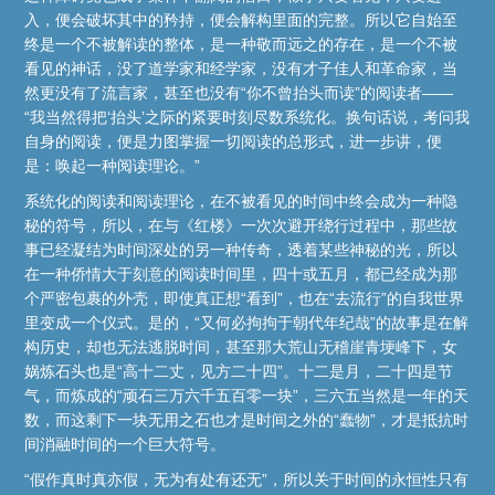
入，便会破坏其中的矜持，便会解构里面的完整。所以它自始至
终是一个不被解读的整体，是一种敬而远之的存在，是一个不被
看见的神话，没了道学家和经学家，没有才子佳人和革命家，当
然更没有了流言家，甚至也没有“你不曾抬头而读”的阅读者——
“我当然得把‘抬头’之际的紧要时刻尽数系统化。换句话说，考问我
自身的阅读，便是力图掌握一切阅读的总形式，进一步讲，便
是：唤起一种阅读理论。”
系统化的阅读和阅读理论，在不被看见的时间中终会成为一种隐
秘的符号，所以，在与《红楼》一次次避开绕行过程中，那些故
事已经凝结为时间深处的另一种传奇，透着某些神秘的光，所以
在一种侨情大于刻意的阅读时间里，四十或五月，都已经成为那
个严密包裹的外壳，即使真正想“看到”，也在“去流行”的自我世界
里变成一个仪式。是的，“又何必拘拘于朝代年纪哉”的故事是在解
构历史，却也无法逃脱时间，甚至那大荒山无稽崖青埂峰下，女
娲炼石头也是“高十二丈，见方二十四”。十二是月，二十四是节
气，而炼成的“顽石三万六千五百零一块”，三六五当然是一年的天
数，而这剩下一块无用之石也才是时间之外的“蠢物”，才是抵抗时
间消融时间的一个巨大符号。
“假作真时真亦假，无为有处有还无”，所以关于时间的永恒性只有