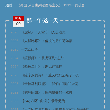
顾后：
《美国:从自由到法西斯主义》:1913年的谎言
05月
那一年·这一天
09
2026
《虎鲨》：天堂守门人是渔夫
2026
《人群咆哮》：偏执的男性荷尔蒙
2025
一览众山泽
2024
《摄影师》：从见证到“进入”
2024
《船长二世》：飓风伴我行
2023
《陈东东的诗》：重又把死还给了不死
2023
《卡拉马利联盟》：我们在“现在”游荡
2022
《鹳鸟踟蹰》：用来攀登的一双脚
2022
【24小时不“疫”外】录录无为
2021
《人文困惑与反思》：取消深度的“话语平移”