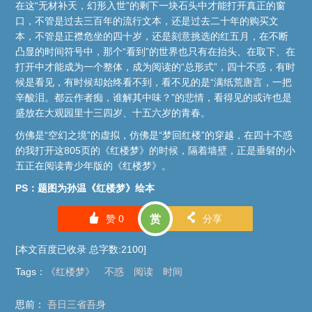
在这“无材补天，幻形入世”的剩下一块石头中才能打开真正的窗
口，不管是过去三百年的流行文本，还是过去二十年的购买文
本，不管是正襟危坐的四十岁，还是刻意挑选的红五月，在不断
凸显的时间符号中，那个“看到”的世界也只有在抬头、在取下、在
打开中才能成为一个整体，成为阅读的“总形式”，四十不惑，有时
候是看见，有时候却始终看不到，看不见的是“满纸荒唐言，一把
辛酸泪。都云作者痴，谁解其中味？”的悲情，看得见的或许也是
盛放在大观园里十三四岁、十五六岁的青春。
仿佛是“空幻之境”的虚拟，仿佛是“梦回红楼”的穿越，在四十不惑
的我打开这805页的《红楼梦》的时候，隔着墙壁，正是垂髫的小
五正在阅读青少年版的《红楼梦》。
PS：题图为孙温《红楼梦》绘本
󰄼
󰄯
赞
0
赏
分享
[本文百度已收录 总字数:2100]
Tags
：
《红楼梦》
不惑
阅读
时间
思前：
吾日三省吾身