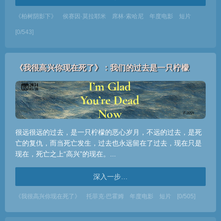
《柏树阴影下》
侯赛因·莫拉耶米
席林·索哈尼
年度电影
短片
[0/543]
《我很高兴你现在死了》：我们的过去是一只柠檬
很远很远的过去，是一只柠檬的恶心岁月，不远的过去，是死
亡的复仇，而当死亡发生，过去也永远留在了过去，现在只是
现在，死亡之上“高兴”的现在。...
深入一步…
《我很高兴你现在死了》
托菲克·巴霍姆
年度电影
短片
[0/505]