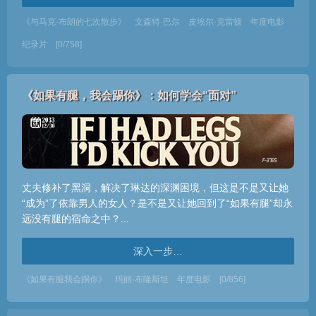
《与马克·布朗的七次散步》
文森特·巴尔
皮埃尔·克雷顿
年度电影
纪录片
[0/758]
《如果有腿，我会踢你》：如何学会“面对”
丈夫修补了黑洞，解决了琳达的深渊困境，但这是不是又让她
“成为”了依靠男人的女人？是不是又让她回到了“如果有腿”却永
远没有腿的宿命之中？...
深入一步…
《如果有腿我会踢你》
玛丽·布隆斯坦
年度电影
[0/856]