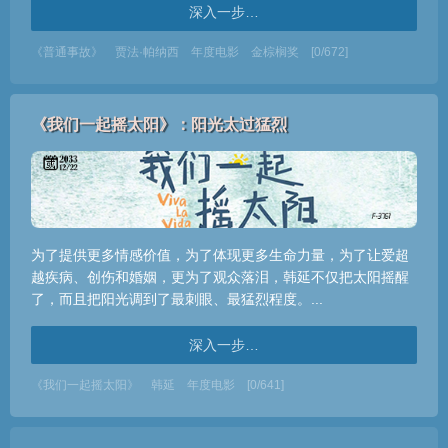
深入一步…
《普通事故》
贾法·帕纳西
年度电影
金棕榈奖
[0/672]
《我们一起摇太阳》：阳光太过猛烈
为了提供更多情感价值，为了体现更多生命力量，为了让爱超
越疾病、创伤和婚姻，更为了观众落泪，韩延不仅把太阳摇醒
了，而且把阳光调到了最刺眼、最猛烈程度。...
深入一步…
《我们一起摇太阳》
韩延
年度电影
[0/641]