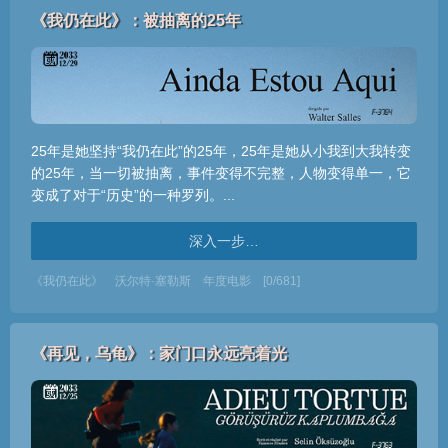
《我仍在此》：被抽离的25年
25年是她坚持“我仍在此”的25年，25年是她从小我到大我转变
的25年，当一切被抽离，事件变得不完整，人物变得单一，它
变成了对于“历史”的一种罗列。...
深入一步…
《我仍在此》
沃尔特·塞勒斯
年度电影
[0/681]
《再见，乌龟》：家门口永远亮着光