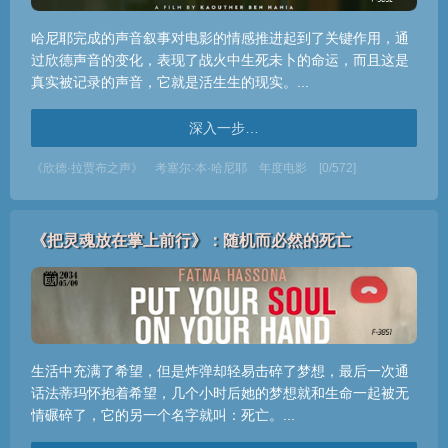
哈尼耶完成的声音叙事对电影的情感推进起到了关键作用，通
过欣德声音的变化，表现了战火中生死未卜的命运，而且这是
真实被记录的声音，它就是活生生的现实。...
深入一步…
《欣德·拉贾布之声》
考塞尔·本·哈尼耶
年度电影
[0/572]
《把灵魂放在掌上前行》：随机而必然的死亡
生活中充满了希望，但是炸弹却轻易击碎了梦想，最后一次通
话法蒂玛怀抱着希望，几个小时后她的梦想就和生命一起被无
情碾碎了，它的另一个名字就叫：死亡。...