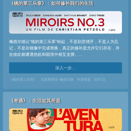
《镜的第三乐章》：如何修补我们的生活
佩措尔德让“镜的第三乐章”响起，不是刻意绕开，不是人为忘
记，不是在镜像中完成替换，真正的修补是允许它们存在，并
在彼此都遭遇危机和困境中相互支撑。...
深入一步…
《镜的第三乐章》
克里斯蒂安·佩措尔德
年度电影
[0/572]
《奇遇》：生活如其所是