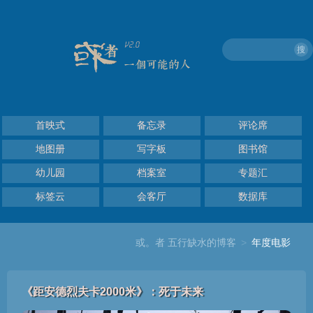
搜
首映式
备忘录
评论席
地图册
写字板
图书馆
幼儿园
档案室
专题汇
标签云
会客厅
数据库
或。者 五行缺水的博客
>
年度电影
《距安德烈夫卡2000米》：死于未来