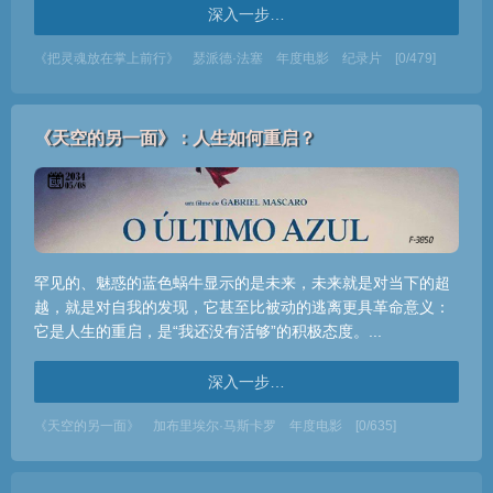
深入一步…
《把灵魂放在掌上前行》
瑟派德·法塞
年度电影
纪录片
[0/479]
《天空的另一面》：人生如何重启？
罕见的、魅惑的蓝色蜗牛显示的是未来，未来就是对当下的超
越，就是对自我的发现，它甚至比被动的逃离更具革命意义：
它是人生的重启，是“我还没有活够”的积极态度。...
深入一步…
《天空的另一面》
加布里埃尔·马斯卡罗
年度电影
[0/635]