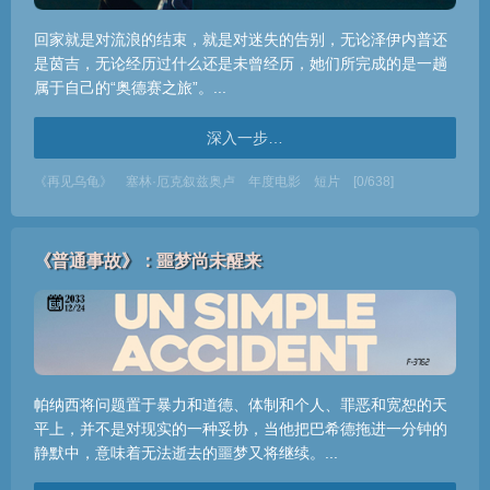
回家就是对流浪的结束，就是对迷失的告别，无论泽伊内普还
是茵吉，无论经历过什么还是未曾经历，她们所完成的是一趟
属于自己的“奥德赛之旅”。...
深入一步…
《再见乌龟》
塞林·厄克叙兹奥卢
年度电影
短片
[0/638]
《普通事故》：噩梦尚未醒来
帕纳西将问题置于暴力和道德、体制和个人、罪恶和宽恕的天
平上，并不是对现实的一种妥协，当他把巴希德拖进一分钟的
静默中，意味着无法逝去的噩梦又将继续。...