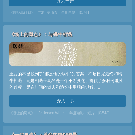
深入一步…
《腓尼基计划》
韦斯·安德森
年度电影
[0/761]
《墙上的斑点》：与蜗牛相遇
重要的不是找到了“那是他的蜗牛”的答案，不是目光最终和蜗
牛相遇，而是相遇呈现的是一个不断变化、提供了多种可能性
的过程，是在时间的逝去和追忆中重现的过程。...
深入一步…
《墙上的斑点》
Anderson Wright
年度电影
短片
[0/548]
《一战再战》：革命的虚幻图景