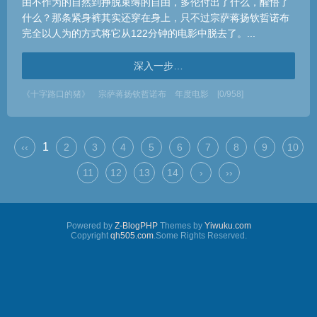
由不作为的自然到挣脱束缚的自由，多伦付出了什么，醒悟了
什么？那条紧身裤其实还穿在身上，只不过宗萨蒋扬钦哲诺布
完全以人为的方式将它从122分钟的电影中脱去了。...
深入一步…
《十字路口的猪》
宗萨蒋扬钦哲诺布
年度电影
[0/958]
1
‹‹
2
3
4
5
6
7
8
9
10
11
12
13
14
›
››
Powered by
Z-BlogPHP
Themes by
Yiwuku.com
Copyright
qh505.com
.Some Rights Reserved.