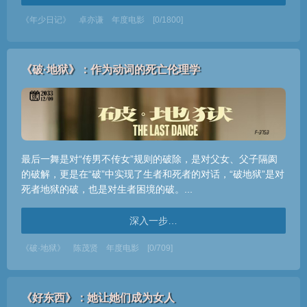
《年少日记》
卓亦谦
年度电影
[0/1800]
《破·地狱》：作为动词的死亡伦理学
最后一舞是对“传男不传女”规则的破除，是对父女、父子隔阂
的破解，更是在“破”中实现了生者和死者的对话，“破地狱”是对
死者地狱的破，也是对生者困境的破。...
深入一步…
《破·地狱》
陈茂贤
年度电影
[0/709]
《好东西》：她让她们成为女人