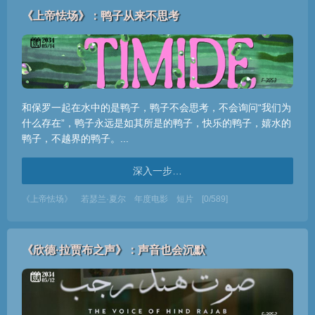
《上帝怯场》：鸭子从来不思考
和保罗一起在水中的是鸭子，鸭子不会思考，不会询问“我们为
什么存在”，鸭子永远是如其所是的鸭子，快乐的鸭子，嬉水的
鸭子，不越界的鸭子。...
深入一步…
《上帝怯场》
若瑟兰·夏尔
年度电影
短片
[0/589]
《欣德·拉贾布之声》：声音也会沉默