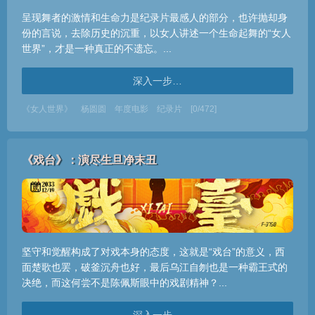
呈现舞者的激情和生命力是纪录片最感人的部分，也许抛却身
份的言说，去除历史的沉重，以女人讲述一个生命起舞的“女人
世界”，才是一种真正的不遗忘。...
深入一步…
《女人世界》
杨圆圆
年度电影
纪录片
[0/472]
《戏台》：演尽生旦净末丑
坚守和觉醒构成了对戏本身的态度，这就是“戏台”的意义，西
面楚歌也罢，破釜沉舟也好，最后乌江自刎也是一种霸王式的
决绝，而这何尝不是陈佩斯眼中的戏剧精神？...