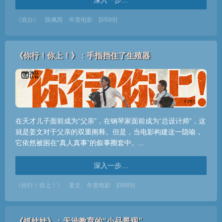
深入一步…
《戏台》
陈佩斯
年度电影
[0/589]
《你行！你上！》：手指挡住了生殖器
在天才儿子面前成为“父亲”，在钢琴家面前成为“总设计师”，这
就是姜文对于父亲的双重阐释。但是，当电影构建这一隐喻，
它依然被困在“真人真事”的叙事圈套中。...
深入一步…
《你行！你上！》
姜文
年度电影
[0/885]
《抓娃娃》：无涉教育的“小品景观”