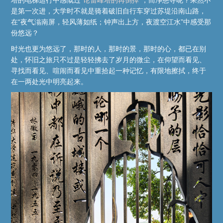
是第一次进，大学时不就是骑着破旧自行车穿过苏堤沿南山路，
在“夜气滃南屏，轻风薄如纸；钟声出上方，夜渡空江水”中感受那
份悠远？
时光也更为悠远了，那时的人，那时的景，那时的心，都已在别
处，怀旧之旅只不过是轻轻拂去了岁月的微尘，在仰望而看见、
寻找而看见、喧闹而看见中重拾起一种记忆，有限地擦拭，终于
在一两处光中明亮起来。