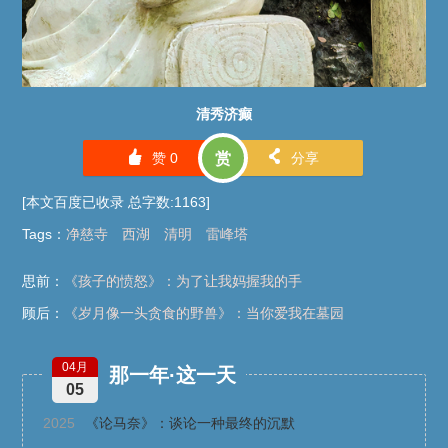
清秀济癫
󰄼
󰄯
赞
0
赏
分享
[本文百度已收录 总字数:1163]
Tags
：
净慈寺
西湖
清明
雷峰塔
思前：
《孩子的愤怒》：为了让我妈握我的手
顾后：
《岁月像一头贪食的野兽》：当你爱我在墓园
04月
那一年·这一天
05
2025
《论马奈》：谈论一种最终的沉默