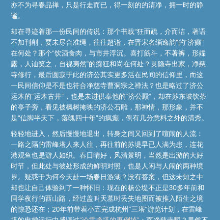
亦不为寻春品禅，只是行走而已，得一刻的的清净，拥一时的静
谧。
却在寻迹着那一份民间的传说：那个书载“狂而疏，介而洁，著语
不加刊削，要未尽合准绳，往往超诣，在晋宋名缁逸韵”的“济癫”
在何处？那个“饮酒食肉，与市井浮沉。喜打筋斗，不著裤，形媟
露，人讪笑之，自视夷然”的痴狂和尚在何处？灵隐寺出家，净慈
寺修行，最后圆寂于此的济公其实更多活在民间的信仰里，而这
一民间信仰是不是也符合净慈寺曹洞宗之禅法？也是略过了济公
运木的“运木古井”，也是未进供奉他的“济公殿”，却在苏东坡饮茶
的亭子旁，看见被枫树掩映的济公石雕，那神情，那形象，并不
是“信脚半天下，落魄四十年”的疯癫，倒有几分意料之外的清秀。
轻轻地进入，然后慢慢地退出，转身之间又回到了喧闹的人流：
一路之隔的雷峰塔人来人往，再往前的苏堤早已人满为患，连花
港观鱼也是游人如织。春日晴好，风清景明，当然是出游的大好
时节，但此处与彼处形成的鲜明对照，也是人闲与人闹的两种境
界。疑惑于为何今天赴一场春日游湖？没有答案，但这未知之中
却也让自己体验到了一种怀旧：现在的杨公堤不正是30多年前和
同学夜行的西山路，经过盖叫天墓时丢失地图而被推入陌生之境
的惊恐还在；20年前带着小五完成杭州“三塔”游览计划，在雷峰
塔的电梯运行中感慨过
“论雷峰塔的再倒掉”
；而净慈寺呢？果然不