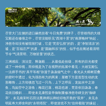
尽管大门左侧的进口赫然挂着“今日免费”的牌子，尽管雄伟的大雄
宝殿还在修缮之中，尽管没能听见“西湖十景”的“南屏晚钟”响起，
净慈寺却没有被喧闹打破，它是“梵音弘彻”的韵，是“净智清凉”的
谧，是“百福庄严”的肃，是“圆融和乐”的悦，似乎也在阐述着清明
节令“气清景明、万物皆显”的状态。
三洲感应、演法堂、释迦殿……从最低处拾级，所有的目光都变
成了一种仰视，而仰视是为了在视野的拓展中看见：大雄宝殿弘
一法师手书的“具平等相”弥漫于袅袅烟气之中；春光从大樟树层叠
的密叶中透过，化为强劲有力的两束；屋檐下方是造型生动的龙
形雕饰，上方却倏忽飞过一只鸟，上下之呼应，龙如水中之游
鱼，鸟如空中之游鱼；梅花已落，桃花也谢，梵音依旧袅袅，春
花依旧横斜……即使未见康熙皇帝御制重修净慈寺碑文的“御碑
亭”，未见南宋时石田法熏禅师以禅杖叩地开凿的“双井”，未见永
明延寿大师舍利的“永明塔院”，即使游览不为“信仰着陆”的缘起，