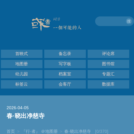
搜
首映式
备忘录
评论席
地图册
写字板
图书馆
幼儿园
档案室
专题汇
标签云
会客厅
数据库
2026-04-05
春·晓出净慈寺
首页
>
『行·者』 ＠地图册
>
春·晓出净慈寺
[0/370]