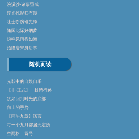
浣溪沙·诸事暨成
浮光掠影归有期
壮士断腕谁先锋
随园此际好烟萝
鸡鸣风雨香如海
治隆唐宋身后事
随机而读
光影中的自娱自乐
【非·正式】一杖策行路
犹如回到时光的底部
向上的手势
【丙午九章】诺言
每一个九月都居无定所
空两格，冒号