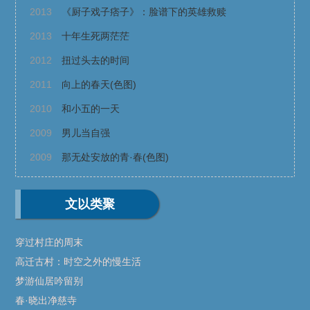
2013
《厨子戏子痞子》：脸谱下的英雄救赎
2013
十年生死两茫茫
2012
扭过头去的时间
2011
向上的春天(色图)
2010
和小五的一天
2009
男儿当自强
2009
那无处安放的青·春(色图)
文以类聚
穿过村庄的周末
高迁古村：时空之外的慢生活
梦游仙居吟留别
春·晓出净慈寺