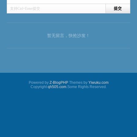
支持Ctrl+Enter提交
暂无留言，快抢沙发！
Powered by
Z-BlogPHP
Themes by
Yiwuku.com
Copyright
qh505.com
.Some Rights Reserved.