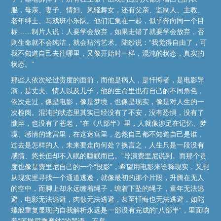
服，母亲、妻子、情妇、风骚舞女，还有父亲、监制人、主教、
老年绅士、马戏班小乐队。他们汇集在一起，似乎奔向同一个目
标……制片人说：人要学会放弃，如果走错了就要学会放弃，否
则生命就不会纯洁，就会玷污艺术。陆纱说：“我觉得自由了，可
我不知道自己去往哪里，又像开始时一样，混沌的状态，真实的
状态。”
那些人依次经过贵度的面前，而他是病人，是忏悔者，是电影导
演，是丈夫、情人以及儿子，他的生命里也有自己的不同角色，
依次走过，像是电影，像是梦境，也像是现实，像是对人生的一
次检阅。混沌的状态里其实已经没有了不安，没有恐惧，没有了
憔悴，也没有了苍老，“在《八部半》里，人就像涉足在记忆、梦
境、感情的迷宫里，在这迷宫里，忽然自己都不知道自己是谁，
过去是怎样的人，未来要走向何处？换言之，人生只是一段没有
感情、悠长但却不入眠的睡眠而已。”导演费里尼说到。而那个贵
度也像是费里尼自己的一个“投影”，希望用电影来诠释现实，又想
从现实里寻找一个通道逃逸，就像最初的那个片段，升腾在无人
的空中，而脚上却永远缠着绳子，缠着下坠的绳子，童年无法逃
避，电影无法逃避，肉欲无法逃避，甚至忏悔也无法逃避，如陀
螺般重复显现的自我解析永远是一部没有完成的“八部半”，里面响