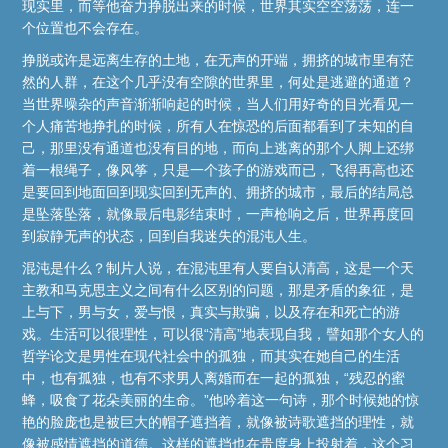
现实里，而等他奋力挣脱出来的时候，世界其实空空荡荡，连一
个位置也不会存在。
挣脱或许是远离生存的土地，在无声的开端，拥挤的城市里有茫
然的人群，在这个几乎没有空隙的世界里，何处是逃避的通道？
当世界噪杂的声音渐渐响起的时候，当人们用好奇的目光看见一
个人痛苦地挣扎的时候，所有人在惊恐的后面都看到了未知的自
己，那里没有通道也没有目的地，而向上逃离的那个人脚上还绑
着一根绳子，像风筝，只是一个孩子的游戏而已，飞得再高也还
是要回到地面回到现实回到无声的、拥挤的城市，最后的结局总
是坠落坠落，就像最后电影结束时，一声枪响之后，世界再度回
到寂静无声的状态，回到自我迷失的混沌人生。
混沌是什么？制片人说，在混沌里有人要自认清高，这是一个天
主教和马克思主义之间有什么区别的问题，那是矛盾的象征，是
上与下，男与女，爱与恨，真实与欺骗，以及存在和死亡的游
戏。生活可以很理性，可以很“清高”地表现自我，譬如那个女人的
哲学论文是男性在现代社会中的孤独，而其实在她自己的生活
中，也有孤独，也有不求男人离婚而在一起的孤独，“残忍的蜜
蜂，吸食了花朵美丽的生命。”他吟着这一句诗，那个时候她的惊
艳的脸庞也是被巨大的帽子遮挡着，就像被诗歌遮挡的理性，就
像被感情遮挡的道德。这样的遮挡也在贵度身上投射着，这个习