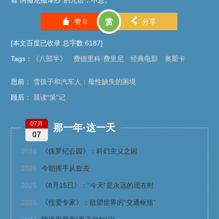
着“阿撒尼撒摩纱”的咒语，不息。
󰄼
󰄯
赞
0
赏
分享
[本文百度已收录 总字数:6187]
Tags
：
《八部半》
费德里科·费里尼
经典电影
奥斯卡
思前：
雪孩子和汽车人：母性缺失的困境
顾后：
晨读“策”记
07月
那一年·这一天
07
2026
《侏罗纪公园》：科幻主义之困
2026
今朝挥手从兹去
2025
《8月15日》：“今天”是永远的现在时
2025
《性爱专家》：欲望世界的“交通枢纽”