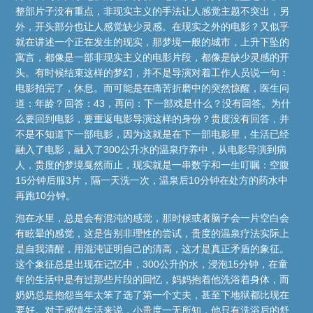
整部片子没有重点，非现实主义的手法让人感觉主题不突出，另
外，开头部分也让人感觉缺少灵感。在现实之外的电影？又似乎
就在讲述一个正在发生的现实，那梦境一般的城市，上升下坠的
寓言，都像是一部非现实主义的电影片段，都像是缺少灵感的开
头。有时候结束这样的梦幻，并不是导演对着工作人员说一句：
电影拍完了，休息。而可能是在痛苦折磨中的突然惊醒，医生问
道：年龄？回答：43，再问：下一部戏是什么？没有回答。为什
么要回到电影，要重返电影导演这样的身份？贵度没有回答，并
不是不知道下一部电影，因为这就是在下一部电影里，生活已经
融入了电影，融入了300公升水的温泉疗养中，从电影导演到病
人，贵度的梦境戛然而止，现实就是一串数字和一生叮嘱：空腹
15分钟后服3片，隔一天洗一次，温泉后10分钟在处方的药水中
再跑10分钟。
泡在水里，总是会有混沌的感觉，那时候或者脑子会一片空白会
有眩晕的感觉，这是告别非理性的尝试，贵度的温泉疗法实际上
是自我清醒，用混沌证明自己的清高，这才是真正矛盾的象征。
这个象征总是出现在记忆中，300公升的水，浸泡15分钟，在童
年的生活中是有过那些片段的回忆，妈妈抱着他洗浴着身体，而
奶奶总是抱怨当年太笨了选了第一个丈夫，甚至下地狱都比现在
要好。对于感情生活来说，小贵度一无所知，他只有洗浴后的舒