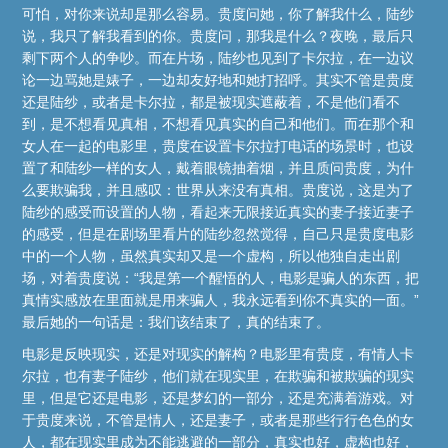
可怕，对你来说却是那么容易。贵度问她，你了解我什么，陆纱
说，我只了解我看到的你。贵度问，那我是什么？夜晚，最后只
剩下两个人的争吵。而在片场，陆纱也见到了卡尔拉，在一边议
论一边骂她是婊子，一边却友好地和她打招呼。其实不管是贵度
还是陆纱，或者是卡尔拉，都是被现实遮蔽着，不是他们看不
到，是不想看见真相，不想看见真实的自己和他们。而在那个和
女人在一起的电影里，贵度在设置卡尔拉打电话的场景时，也设
置了和陆纱一样的女人，戴着眼镜抽着烟，并且质问贵度，为什
么要欺骗我，并且感叹：世界从来没有真相。贵度说，这是为了
陆纱的感受而设置的人物，看起来无限接近真实的妻子接近妻子
的感受，但是在剧场里看片的陆纱忽然觉得，自己只是贵度电影
中的一个人物，虽然真实却又是一个虚构，所以他独自走出剧
场，对着贵度说：“我是第一个醒悟的人，电影是骗人的东西，把
真情实感放在里面就是用来骗人，我永远看到你不真实的一面。”
最后她的一句话是：我们该结束了，真的结束了。
电影是反映现实，还是对现实的解构？电影里有贵度，有情人卡
尔拉，也有妻子陆纱，他们就在现实里，在欺骗和被欺骗的现实
里，但是它还是电影，还是梦幻的一部分，还是充满着游戏。对
于贵度来说，不管是情人，还是妻子，或者是那些行行色色的女
人，都在现实里成为不能逃避的一部分，真实也好，虚构也好，