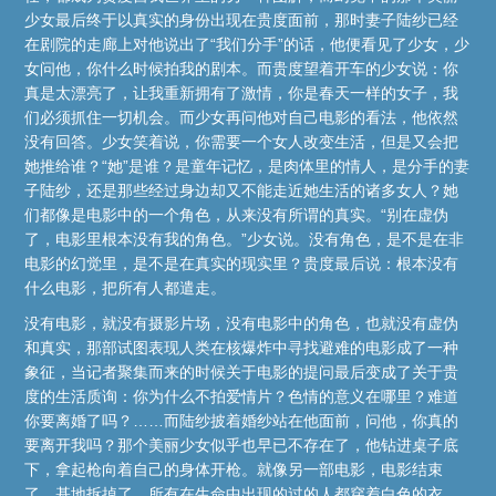
少女最后终于以真实的身份出现在贵度面前，那时妻子陆纱已经
在剧院的走廊上对他说出了“我们分手”的话，他便看见了少女，少
女问他，你什么时候拍我的剧本。而贵度望着开车的少女说：你
真是太漂亮了，让我重新拥有了激情，你是春天一样的女子，我
们必须抓住一切机会。而少女再问他对自己电影的看法，他依然
没有回答。少女笑着说，你需要一个女人改变生活，但是又会把
她推给谁？“她”是谁？是童年记忆，是肉体里的情人，是分手的妻
子陆纱，还是那些经过身边却又不能走近她生活的诸多女人？她
们都像是电影中的一个角色，从来没有所谓的真实。“别在虚伪
了，电影里根本没有我的角色。”少女说。没有角色，是不是在非
电影的幻觉里，是不是在真实的现实里？贵度最后说：根本没有
什么电影，把所有人都遣走。
没有电影，就没有摄影片场，没有电影中的角色，也就没有虚伪
和真实，那部试图表现人类在核爆炸中寻找避难的电影成了一种
象征，当记者聚集而来的时候关于电影的提问最后变成了关于贵
度的生活质询：你为什么不拍爱情片？色情的意义在哪里？难道
你要离婚了吗？……而陆纱披着婚纱站在他面前，问他，你真的
要离开我吗？那个美丽少女似乎也早已不存在了，他钻进桌子底
下，拿起枪向着自己的身体开枪。就像另一部电影，电影结束
了，基地拆掉了，所有在生命中出现的过的人都穿着白色的衣