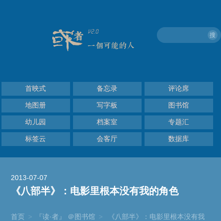
搜
首映式
备忘录
评论席
地图册
写字板
图书馆
幼儿园
档案室
专题汇
标签云
会客厅
数据库
2013-07-07
《八部半》：电影里根本没有我的角色
首页
>
『读·者』 ＠图书馆
>
《八部半》：电影里根本没有我