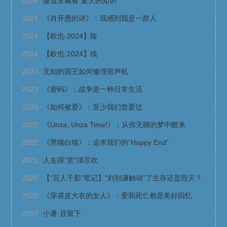
2024
隧道里藏着“夏天的知识”
2024
《肖开愚的诗》：我感到我是一群人
2024
【欧也·2024】险
2024
【欧也·2024】续
2023
无知的国王如何修理留声机
2023
《密码》：战争是一种日常生活
2023
《如何被爱》：至少我们曾爱过
2022
《Unza, Unza Time!》：从你无聊的梦中醒来
2022
《黑猫白猫》：追求我们的“Happy End”
2021
人生得“意”须尽欢
2020
【“百人千影”笔记】“刘别谦触动”了生存还是毁灭？
2020
《穿裘皮大衣的女人》：爱和死亡都是美好回忆
2019
小暑·且留下