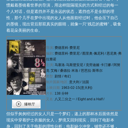
惯戴着墨镜看世界的导演，用这样阻隔现实的方式和经过的每一
个人对话，但是遮挡并不是永远的状态，遮挡也不是全部的理
性，那个几乎在梦中出现的女人从他面前经过时，他会压下自己
的墨镜，现出背后那双真实的眼睛，就像一只“残忍的蜜蜂”，吸食
着花朵美丽的生命。
导
演
:
费德里科·费里尼
编剧
:
费德里科·费里尼
/
图里奥·佩尼利
/
恩尼奥·弗
拉雅诺
主演
:
马塞洛·马斯楚安尼
/
克劳迪娅·卡汀娜
/
阿努
克·艾梅
/
桑德拉·米洛
/
芭芭拉·斯蒂尔
类型:
剧情
/
奇幻
制片国家/地区:
意大利 / 法国
上映日期:
1963-02-15(意大利)
片长:
138 分钟
又名:
八又二分之一 / Eight and a Half /
但似乎匆匆经过的女人只是一个梦幻，递上的那杯水后面依然是
现实中穿着护士衣服的女人，梦境又回到现实，回到了电影本
身，回到了关于电影的理性分析：电影缺少冲突，铺垫还不够，