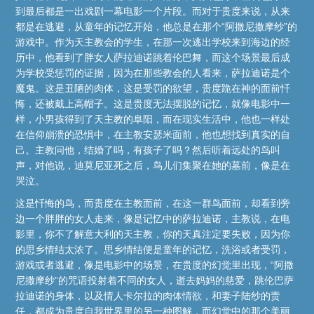
到最后都是一出戏剧一幕电影一个片段。而对于贵度来说，从来
都是在逃避，从童年的记忆开始，他总是在那个“阿撒尼撒摩纱”的
游戏中。作为天主教会的学生，在那一次逃出学校来到海边的经
历中，他看到了胖女人萨拉迪诺跳着伦巴舞，而这个场景最后成
为学校受惩罚的证据，因为在那些教会的人看来，萨拉迪诺是个
魔鬼。这是丑陋的肉体，这是受罚的欲望，贵度跪在神的面前忏
悔，还被戴上高帽子。这是贵度无法摆脱的记忆，就像电影中一
样，小男孩得到了天主教的阜阳，而在现实生活中，他也一样处
在信仰崩溃的恐惧中，在主教安瑟米面前，他也想找到真实的自
己。主教问他，结婚了吗，有孩子了吗？然后听着远处的鸟叫
声，对他说，迪莫尼亚死之后，鸟儿们集聚在她的墓前，像是在
哭泣。
这是忏悔的鸟，而贵度在主教面前，在这一群鸟面前，却看到旁
边一个胖胖的女人走来，像是记忆中的萨拉迪诺，主教说，在电
影里，你不了解意大利的天主教，你的天真注定要失败，因为你
的思乡情结太浓了。思乡情结便是童年的记忆，洗浴或者受罚，
游戏或者逃避，像是电影中的场景，在贵度的幻觉里出现，“阿撒
尼撒摩纱”的咒语投射着不同的女人，逝去妈妈的慈爱，跳伦巴萨
拉迪诺的身体，以及情人卡尔拉的肉体情欲，和妻子陆纱的责
任，都成为贵度自我世界里的另一种图解，而幻觉中的那个美丽