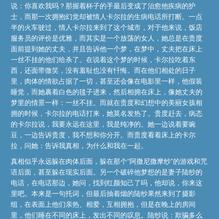
说：你喜欢我吗？那握着杯子的手最后变成了治愈他疾病的护
士，而那一次拥抱幻觉却被情人卡尔拉的生病电话所打断。一点
半的火车驶过，情人卡尔拉来到了这个城市，对于他来说，饭店
服务员的评价是优雅，而其实是一个放荡的女人，她总是在贵度
面前提到她的丈夫，并且告诉他一个梦，在梦中，丈夫把在床上
一丝不挂的他们给杀了。在说着这个梦的时候，卡尔拉吃着东
西，还面带微笑，没有羞耻也没有忏悔。而在他们相处的日子
里，肉体的情欲占据了一切，甚至还会像在电影里一样，他假装
睡觉，而她裹着白色的毯子进来，然后相拥在床上，像她丈夫的
梦里的情景一样：一丝不挂。而就在贵度和幻想中的美丽女孩相
拥的时候，卡尔拉的电话打来，她莫名发热了。贵度赶去，病态
的卡尔拉说，我要永远在这里，我是纯净的。她一边说着要豌
豆，一边告诉贵度，我不想和你分开。而贵度看着床上的卡尔
拉，问她：告诉我真相，为什么和我在一起。
真相似乎永远躲在肉体后面，躲在那个“阿撒尼撒摩纱”的游戏和咒
语后面，甚至躲在现实后面。另一个破碎他梦想的是妻子陆纱的
电话，在电话那边，她问，找到红颜知己了吗，他却说，你来这
里吧。本来是一句托词，但最后抽着烟的陆纱果然来到了摄影
组，在表面上他们亲热、相爱，互相拥抱，但是在晚上的房间
里，他们睡在不同的床上，发出不同的叹息。陆纱说：欺骗多么