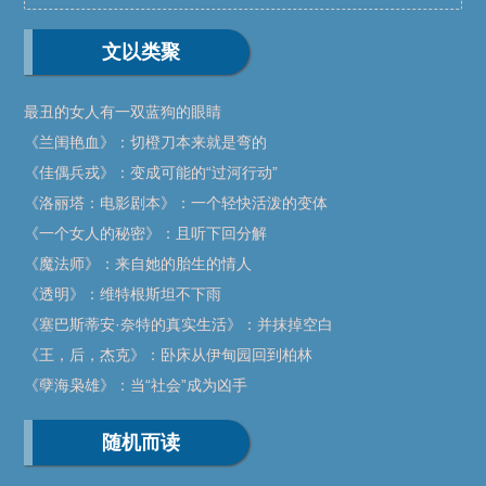
文以类聚
最丑的女人有一双蓝狗的眼睛
《兰闺艳血》：切橙刀本来就是弯的
《佳偶兵戎》：变成可能的“过河行动”
《洛丽塔：电影剧本》：一个轻快活泼的变体
《一个女人的秘密》：且听下回分解
《魔法师》：来自她的胎生的情人
《透明》：维特根斯坦不下雨
《塞巴斯蒂安·奈特的真实生活》：并抹掉空白
《王，后，杰克》：卧床从伊甸园回到柏林
《孽海枭雄》：当“社会”成为凶手
随机而读