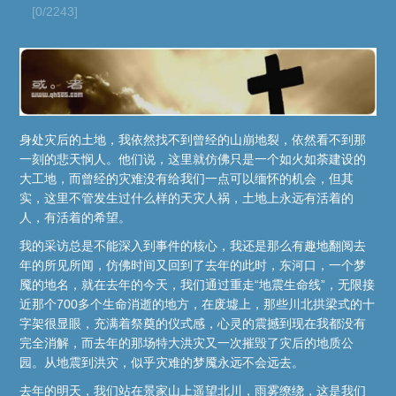
[0/2243]
身处灾后的土地，我依然找不到曾经的山崩地裂，依然看不到那
一刻的悲天悯人。他们说，这里就仿佛只是一个如火如荼建设的
大工地，而曾经的灾难没有给我们一点可以缅怀的机会，但其
实，这里不管发生过什么样的天灾人祸，土地上永远有活着的
人，有活着的希望。
我的采访总是不能深入到事件的核心，我还是那么有趣地翻阅去
年的所见所闻，仿佛时间又回到了去年的此时，东河口，一个梦
魇的地名，就在去年的今天，我们通过重走“地震生命线”，无限接
近那个700多个生命消逝的地方，在废墟上，那些川北拱梁式的十
字架很显眼，充满着祭奠的仪式感，心灵的震撼到现在我都没有
完全消解，而去年的那场特大洪灾又一次摧毁了灾后的地质公
园。从地震到洪灾，似乎灾难的梦魇永远不会远去。
去年的明天，我们站在景家山上遥望北川，雨雾缭绕，这是我们