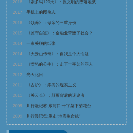
2018
《索多玛120天》：反文明的堕落地狱
2017
手机上的图像志
2016
《领养》：母亲的三重身份
2015
《监守自盗》：金融业背叛了社会？
2014
一束关联的纸张
2014
《天云山传奇》：自我是个大命题
2013
《愤怒的公牛》：走下十字架的罪人
2012
光天化日
2011
《古炉》：疼痛的现实主义
2011
《关云长》：颠覆背后的迷途者
2009
川行漫记⑥:东河口:十字架下菊花台
2009
川行漫记⑤:重走“地震生命线”