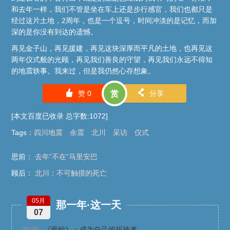
和去年一样，我们不管是坐在车上还是步行感官，我们也都只是
经过这片土地，2周年，也是一个逗号，时间冲淡的是记忆，而加
深的是你没有到达的遗憾。
再见金子山，再见援建，再见这块深厚而平凡的土地，也再见这
两年仪式般的光顾，再见我们善良的守望，再见我们永远不得知
的地震轶事。我来过，但是我仍然心存想象。
󰄼
󰄯
赞
0
赏
分享
[本文百度已收录 总字数:1072]
Tags
：
四川地震
余震
北川
采访
仪式
思前：
去年“不在”马里安巴
顾后：
北川：不可触摸的死亡
05月
那一年·这一天
07
2026
《面纱》：成为自己的祈祷者