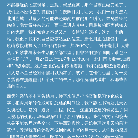
不能接近的地震现场，远观，就是距离，那个城市已经安睡了，
我们应不应该去打搅他们？而按照计划，明天，我们一行将进入
北川县城，以最大的可能去还原两年前的那个瞬间。未见曾经的
伤痕，我觉得枉来此行，而一旦进入其中，用最短的距离感知灾
难的无情，我不知道是不是又是一次错误的选择，这是一个两
难，我似乎找不到自己应该站立的位置。新北川正在建设中，据
说山东援建投入了100亿的资金，共260个项目，对于老北川人来
说，它承载着未来生活的全部希望；但曾经的那个瞬间，谁也不
会轻易忘记，4月27日13时21分和15时30分，北川再次发生3.8级
和3.3级余震。这片土地仍在不停地震颤，我不知道那些活着的北
川人是不是已经对余震习以为常了。或许，在他们心里，每一次
余震都在提醒他们那个死亡的午后，那个沉睡的城市，和那些长
眠的亲人。
四天的采访基本宣告结束，接下来便是把感官和见闻转化成文
字，把两周年转化成可以总结的时间段，我平静地书写这几天的
采访经历。是的，道路、工程、民生，这里的援建的确发生了翻
天覆地的变化，城镇深深打上了浙江的印记。我们的文字和镜头
总是不能穷尽这些变化，下午回到宾馆，开始整理这几天的采访
笔记，发现我真的还没有找到必须书写的启示录，从学校的感恩
到建设者的辛苦付出，既定的主题已经成为我书写的唯一标准，