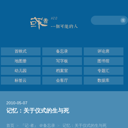
搜
首映式
备忘录
评论席
地图册
写字板
图书馆
幼儿园
档案室
专题汇
标签云
会客厅
数据库
2010-05-07
记忆：关于仪式的生与死
首页
>
『记·者』 ＠备忘录
>
记忆：关于仪式的生与死