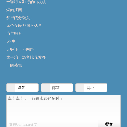
一颗特立独行的山核桃
烟雨江南
梦里的分镜头
每个夜晚都词不达意
当年明月
迷·失
无验证，不网络
太子湾：游客比花瓣多
一阕残雪
支持Ctrl+Enter提交