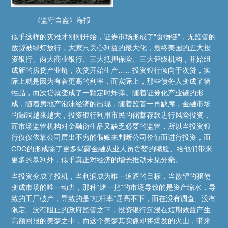
《监守自盗》海报
似乎这样的灾难才刚刚开始，证券市场形成了“食物链”，无监管的
放贷被绿灯放行，大家只关心利益的最大化，最终美国的五大投
资银行、两大商业银行、三大抵押保险、三大评级机构，开始组
成新的房贷产业链，次贷开始生产……投资银行倾向于次贷，实
际上就是因为有着更高的利率，而实际上，那些债务人变成了牺
牲品，而次贷就变成了一颗定时炸弹。随着证券化产业链的形
成，随着房地产泡沫经济的出现，随着监管一再缺席，金融市场
的漏洞越来越大，投资银行利用市民的储蓄存款进行风险投资，
而市场监管机构对金融衍生品又缺乏必要的监管，所以当投资银
行仅仅依靠公司层出不穷的假账来判断公司价值而进行投资，而
CDO的形成除了更多揭露金融从业人员贪婪的嘴脸、给他们带来
更多的暴利外，似乎真正对经济的增长推动未见分毫。
当投资变成了投机，当利润成为唯一追逐的目标，当欲望的驱使
变成市场的唯一动力，那种“赌一把”的市场导致的是资产缩水，导
致的工厂破产，导致的是“杠杆率”居高不下，而在没有调查、没有
限定、没有阻止的政府监管之下，投资银行沉浸在短期效益产生
高额回报的美梦之中，而这个美梦其实像即将爆发的火山，带来