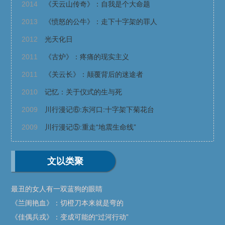
2014
《天云山传奇》：自我是个大命题
2013
《愤怒的公牛》：走下十字架的罪人
2012
光天化日
2011
《古炉》：疼痛的现实主义
2011
《关云长》：颠覆背后的迷途者
2010
记忆：关于仪式的生与死
2009
川行漫记⑥:东河口:十字架下菊花台
2009
川行漫记⑤:重走“地震生命线”
文以类聚
最丑的女人有一双蓝狗的眼睛
《兰闺艳血》：切橙刀本来就是弯的
《佳偶兵戎》：变成可能的“过河行动”