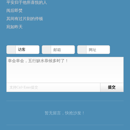
平安归于他所喜悦的人
阅后即焚
其间有过片刻的停顿
宛如昨天
支持Ctrl+Enter提交
暂无留言，快抢沙发！