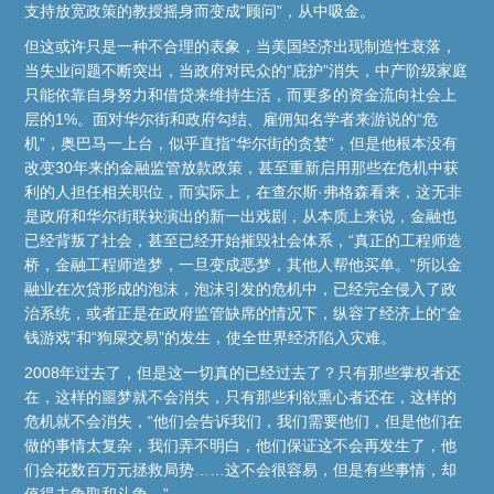
支持放宽政策的教授摇身而变成“顾问”，从中吸金。
但这或许只是一种不合理的表象，当美国经济出现制造性衰落，
当失业问题不断突出，当政府对民众的“庇护”消失，中产阶级家庭
只能依靠自身努力和借贷来维持生活，而更多的资金流向社会上
层的1%。面对华尔街和政府勾结、雇佣知名学者来游说的“危
机”，奥巴马一上台，似乎直指“华尔街的贪婪”，但是他根本没有
改变30年来的金融监管放款政策，甚至重新启用那些在危机中获
利的人担任相关职位，而实际上，在查尔斯·弗格森看来，这无非
是政府和华尔街联袂演出的新一出戏剧，从本质上来说，金融也
已经背叛了社会，甚至已经开始摧毁社会体系，“真正的工程师造
桥，金融工程师造梦，一旦变成恶梦，其他人帮他买单。”所以金
融业在次贷形成的泡沫，泡沫引发的危机中，已经完全侵入了政
治系统，或者正是在政府监管缺席的情况下，纵容了经济上的“金
钱游戏”和“狗屎交易”的发生，使全世界经济陷入灾难。
2008年过去了，但是这一切真的已经过去了？只有那些掌权者还
在，这样的噩梦就不会消失，只有那些利欲熏心者还在，这样的
危机就不会消失，“他们会告诉我们，我们需要他们，但是他们在
做的事情太复杂，我们弄不明白，他们保证这不会再发生了，他
们会花数百万元拯救局势……这不会很容易，但是有些事情，却