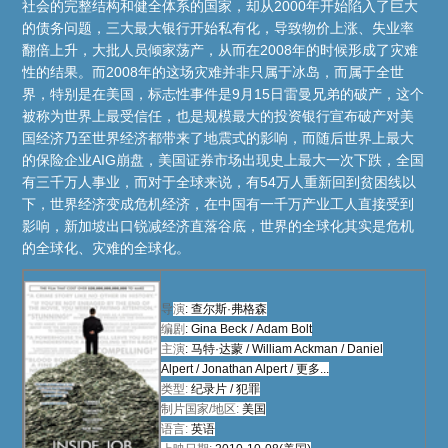
社会的完整结构和健全体系的国家，却从2000年开始陷入了巨大
的债务问题，三大最大银行开始私有化，导致物价上涨、失业率
翻倍上升，大批人员倾家荡产，从而在2008年的时候形成了灾难
性的结果。而2008年的这场灾难并非只属于冰岛，而属于全世
界，特别是在美国，标志性事件是9月15日雷曼兄弟的破产，这个
被称为世界上最受信任，也是规模最大的投资银行宣布破产对美
国经济乃至世界经济都带来了地震式的影响，而随后世界上最大
的保险企业AIG崩盘，美国证券市场出现史上最大一次下跌，全国
有三千万人事业，而对于全球来说，有54万人重新回到贫困线以
下，世界经济变成危机经济，在中国有一千万产业工人直接受到
影响，新加坡出口锐减经济直落谷底，世界的全球化其实是危机
的全球化、灾难的全球化。
导
演
:
查尔斯·弗格森
编剧
:
Gina Beck
/
Adam Bolt
主演
:
马特·达蒙
/
William Ackman
/
Daniel
Alpert
/
Jonathan Alpert
/
更多...
类型:
纪录片
/
犯罪
制片国家/地区:
美国
语言:
英语