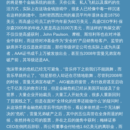
的将是整个金融系统的崩溃。天价公寓、私人飞机以及腐朽的生
活方式，实际上在这场金钱游戏中，很多人已经像中毒一样沉迷
在这样的刺激中。当时密西西比州的雇员平均年退休金是18750
美元，而高盛公司员工的平均年薪为60万美元，高盛CEO亨利·保
尔森2005年的年收入更是高达3100万美元，而这样的“狗屎交易”
不仅仅使高盛获利，John Paulson、摩根、斯坦利等也在对冲基
金中获利，而这些对冲基金作为“安全的”产品销售给客户。监管的
缺席并不仅仅是政府层面，那些等级评定公司也实际上成为共谋
者，AAA证书成千上万被发放出去，甚至当2008年雷曼兄弟宣布
破产前，其等级还是AA。
泡沫带来的危机已经无可避免，“音乐停下之前我们不能跳舞，而
音乐早就停止了。”但是那些人却还在尽情地歌舞，尽管到2008年
的时候，雷曼兄弟宣布破产，AIG被政府接管，布什政府甚至启动
七千亿美元的救市计划，但是金融危机已经从美国开始波及了全
世界，大量企业开始裁员，大量工人开始失业，很多人重新回到
了贫困线之下。但是在面对“全球化的世界还能做什么”的疑问时，
从这场世界金融危机背后寻找的责任，看起来依然是一个无法解
决的“危机”，雷曼兄弟破产之后，其中的五位高管在全身而退的时
候，依然持有公司的股票，并在之后的抛售中获利；梅林证券
CEO在倒闭后辞职，而公司董事会付给他1.6亿美元的离职金，而