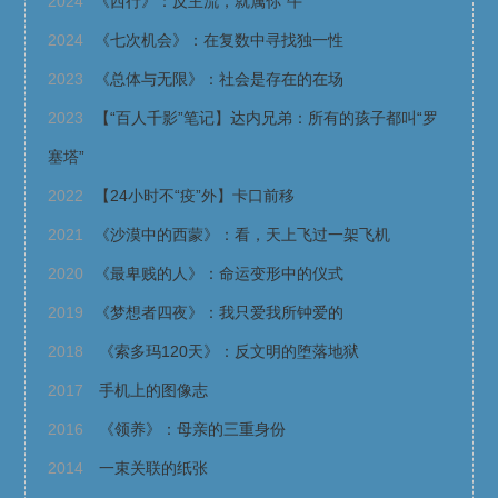
2024
《西行》：反主流，就属你“牛”
2024
《七次机会》：在复数中寻找独一性
2023
《总体与无限》：社会是存在的在场
2023
【“百人千影”笔记】达内兄弟：所有的孩子都叫“罗
塞塔”
2022
【24小时不“疫”外】卡口前移
2021
《沙漠中的西蒙》：看，天上飞过一架飞机
2020
《最卑贱的人》：命运变形中的仪式
2019
《梦想者四夜》：我只爱我所钟爱的
2018
《索多玛120天》：反文明的堕落地狱
2017
手机上的图像志
2016
《领养》：母亲的三重身份
2014
一束关联的纸张