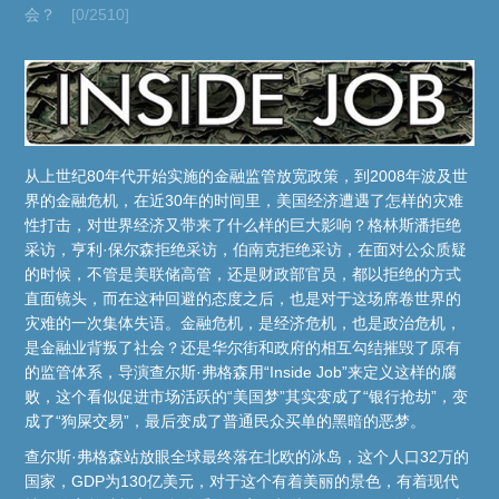
会？
[0/2510]
从上世纪80年代开始实施的金融监管放宽政策，到2008年波及世
界的金融危机，在近30年的时间里，美国经济遭遇了怎样的灾难
性打击，对世界经济又带来了什么样的巨大影响？格林斯潘拒绝
采访，亨利·保尔森拒绝采访，伯南克拒绝采访，在面对公众质疑
的时候，不管是美联储高管，还是财政部官员，都以拒绝的方式
直面镜头，而在这种回避的态度之后，也是对于这场席卷世界的
灾难的一次集体失语。金融危机，是经济危机，也是政治危机，
是金融业背叛了社会？还是华尔街和政府的相互勾结摧毁了原有
的监管体系，导演查尔斯·弗格森用“Inside Job”来定义这样的腐
败，这个看似促进市场活跃的“美国梦”其实变成了“银行抢劫”，变
成了“狗屎交易”，最后变成了普通民众买单的黑暗的恶梦。
查尔斯·弗格森站放眼全球最终落在北欧的冰岛，这个人口32万的
国家，GDP为130亿美元，对于这个有着美丽的景色，有着现代