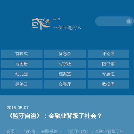
搜
首映式
备忘录
评论席
地图册
写字板
图书馆
幼儿园
档案室
专题汇
标签云
会客厅
数据库
2015-05-07
《监守自盗》：金融业背叛了社会？
首页
>
『读·者』 ＠图书馆
>
《监守自盗》：金融业背叛了社