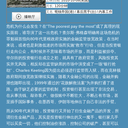
上映日期:
2010-10-08(美国)
片长:
120分钟
又名:
呃钱帝国(港) / 幕后黑手(台) / 内幕工作
危机为什么会发生？在“The poorest pay the most”成了真理的现
实面前，谁导演了这一出危机？查尔斯·弗格森明确将这场危机的
罪魁祸首指向80年代里根政府实施的金融监管放宽政策，在当时
来说，或者也是刺激低迷的市场而实施“救市”行动，但是当投资银
行走向公众，有时候并不意味着市场的开放，而是利益被掠夺。
华尔街的投资银行在成立之初，就具有了政府背景，风险投资其
实并无风险，相反却在监管缺席的市场中演变成了一场“银行抢
劫”，Charles Keeting因为提出必须进行监管而入狱，而在克林顿
政府期间放宽政策继续实施，随着大金融公司的出现，金融并购
潮也随即出现，1999年通过的“花旗解救法案”为并购打通了道
路。由于缺乏必要的监管机制，投资银行甚至出现了非法交易，
在从事洗钱、敲诈客户、做假账中不断壮大，不断占有市场，甚
至插手国际事务，在墨西哥、伊朗等地伸出了自己非法的手臂。
而从90年代末开始，投资银行又开始了衍生金融产品的开发，所
谓衍生金融产品，其实是投资银行伸出的又一魔手，银行家几乎
可以买卖一切，他们控制油价涨跌，控制公司的破产，甚至可以