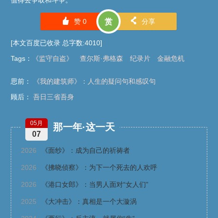
值得去争取和斗争。”
󰄼
󰄯
赞
0
赏
分享
[本文百度已收录 总字数:4010]
Tags
：
《监守自盗》
查尔斯·弗格森
纪录片
金融危机
思前：
《我的建筑师》：人生的疑问句和感叹句
顾后：
吾日三省吾身
05月
那一年·这一天
07
2026
《面纱》：成为自己的祈祷者
2026
《拂晓侦察》：为下一个死去的人欢呼
2026
《港口女郎》：当男人面对“女人们”
2025
《大冲击》：真相是一个大漩涡