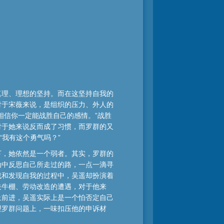
真理、理想的坚持。而在这坚持自我的
对于宋薇来说，是组织的压力、外人的
相信你一定能战胜自己的感情。”战胜
对于她来说反而成了习惯，而罗群的又
“我有这个勇气吗？”
下，她依然是一个弱者。其实，罗群的
动中反思自己所走过的路，一点一滴寻
找和发现自我的过程中，吴遥却扮演着
关牛棚、劳动改造的遭遇，对于他来
上前进，吴遥实际上是一个怕否定自己
理罗群问题上，一味扣压他的申诉材