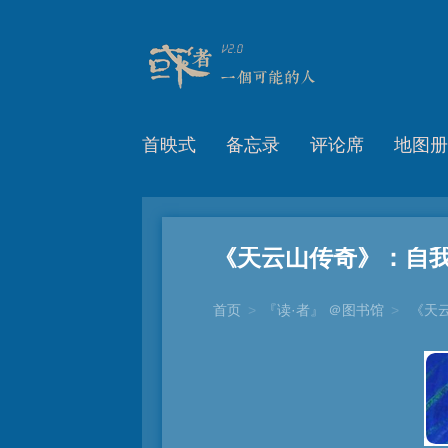
首映式
备忘录
评论席
地图册
《天云山传奇》：自
首页
>
『读·者』 ＠图书馆
>
《天