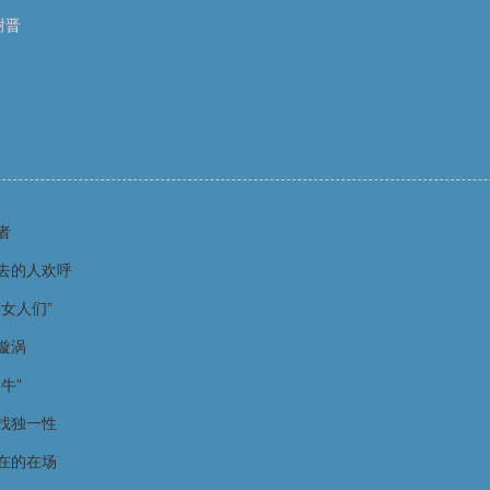
谢晋
者
去的人欢呼
女人们”
漩涡
牛”
找独一性
在的在场