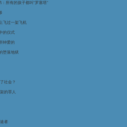
弟：所有的孩子都叫“罗塞塔”
移
上飞过一架飞机
中的仪式
所钟爱的
的堕落地狱
了社会？
架的罪人
途者