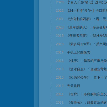
2023
【“百人千影”笔记】达内兄
2022
【24小时不“疫”外】卡口前
2021
《沙漠中的西蒙》：看，天
2020
《最卑贱的人》：命运变形
2019
《梦想者四夜》：我只爱我
2018
《索多玛120天》：反文明
2017
手机上的图像志
2016
《领养》：母亲的三重身份
2015
《监守自盗》：金融业背叛
2013
《愤怒的公牛》：走下十字
2012
光天化日
2011
《古炉》：疼痛的现实主义
2011
《关云长》：颠覆背后的迷