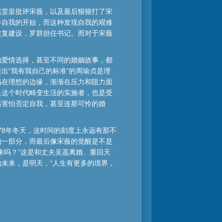
冕堂皇批评宋薇，以及最后狠狠打了宋
寻自我的开始，而这种发现自我的艰难
恢复建设，罗群担任书记。而对于宋薇
的爱情选择，甚至不同的婚姻故事，都
出“我有我自己的标准”的周瑜贞是理
陷在理想的边缘，渐渐在压力和阻力面
是这个时代畸变生活的实施者，也是受
远害怕否定自我，甚至连那可怜的婚
78年冬天，这时间的刻度上永远有那不
的一部分，而最后像宋薇的觉醒是不是
来吗？”这是和丈夫吴遥离婚、重回天
未来，是明天，“人生有更多的境界，