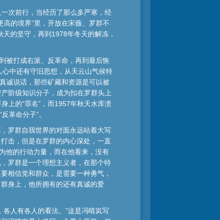
又一次前行，当经历了那么多严寒，经
更高的境界”里，开放在宋薇、罗群不
秋天的坚守，再到1978年冬天的解冻，
委到被打成右派、反革命，再到最后恢
人心中还有守旧思想，从天云山气候特
的真诚说话，那些矿藏和资源是可以被
资产阶级知识分子，成为扣在罗群头上
的“罪名”，而1957年秋天水库溃
反革命分子”。
离，罗群自我世界的对面永远站着大写
是打击，但是在罗群的内心深处，一直
成为他的行动力量，而在他看来，没有
说，罗群是一个理想主义者，在那个特
且要相信党和群众，是需要一种勇气，
罗群身上，他所拥有的还有真诚的爱
，各人有各人的看法。”这是冯晴岚写