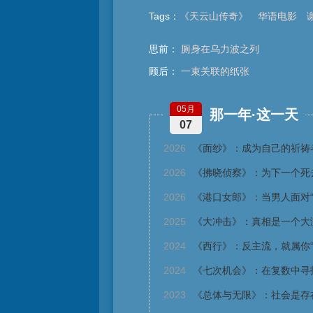
Tags
：
《天云山传奇》
华语电影
思前：
厕身在乌力波之列
顾后：
一束关联的纸张
05月
那一年·这一天
07
2026
《面纱》：成为自己的祈祷
2026
《拂晓侦察》：为下一个死
2026
《港口女郎》：当男人面对“
2025
《大冲击》：真相是一个大
2024
《西行》：反主流，就属你“
2024
《七次机会》：在复数中寻
2023
《总体与无限》：社会是存