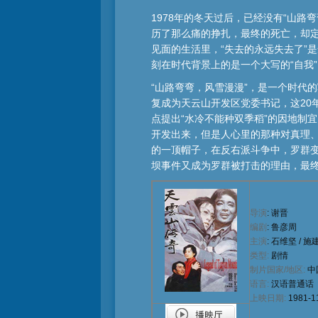
1978年的冬天过后，已经没有“山
历了那么痛的挣扎，最终的死亡，却定
见面的生活里，“失去的永远失去了”是
刻在时代背景上的是一个大写的“自我”
“山路弯弯，风雪漫漫”，是一个时代
复成为天云山开发区党委书记，这20
点提出“水冷不能种双季稻”的因地制
开发出来，但是人心里的那种对真理
的一顶帽子，在反右派斗争中，罗群变
坝事件又成为罗群被打击的理由，最终
导
演
:
谢晋
编剧
:
鲁彦周
主演
:
石维坚
/
施
类型:
剧情
制片国家/地区:
中
语言:
汉语普通话
上映日期:
1981-1