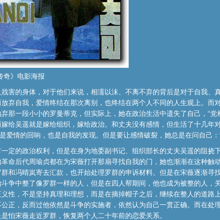
传奇》电影海报
及戕害的身体，对于他们来说，相濡以沫、不离不弃的背后是对于自我、
而放弃自我，爱情终结在那次离别，也终结在两个人不同的人生观上。而
弃那一段小小的罗曼蒂克，但实际上，她在政治生活中遗失了自己，“党
而嫁给吴遥就是嫁给组织，嫁给政治。和丈夫没有感情，但生活了十几年
这是爱情的回响，也是自我的发现。但是要让感情破裂，她总是在问自己：
有一定的政治权利，但是在身为地委副书记、组织部长的丈夫吴遥的阻挠
的革命后代周瑜贞都在为宋薇打开那扇寻找自我的门，她也渐渐在这种触
罗群和冯晴岚寄去汇款，也开始处理罗群的申诉材料。但是在宋薇逐渐寻
治斗争中整了像罗群一样的人，但是在四人帮期间，他也成为被整的人，
正义性，不是坚持真理和理想，而是在摘掉帽子之后，继续在整人的道路
不公正，反而过他依然是斗争的实施者，依然认为自己一贯正确。而在处
上是怕宋薇走近罗群，恢复两个人二十年前的恋爱关系。