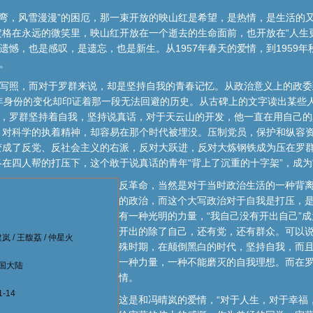
路弯弯，风雪漫漫”的困厄，那一束开放的映山红是希望，是热情，是生活的
格在永远的微笑里，映山红开放在一个逝去的生命面前，也开放在“人生
遗憾，也是感叹，是遗忘，也是新生。从1957年春天的爱情，到1959年
。
的写照，而对于罗群来说，却是坚持自我的青春记忆。从政治意义上的政
年身份的变化却印证着那一段无法回避的历史。从古碑上的文字读出某些
宜，罗群坚持着自我，坚持说真话，对于天云山的开发，他一直在用自己
、对科学的执着精神，却容易在那个时代被埋没。压制党员，保护和纵容
成了反党、反社会主义的右派，反对大跃进，反对大炼钢铁成为压在罗群身上
在四人帮的打压下，这个敢于说真话的青年“背上了沉重的十字架”，成为“
反革命，当然是对于当时政治生活的一种背
的政治，而这个大写政治对于自我是打压，
有一种光明的力量，“我自己没有开出自己”
开出的除了自己，还有党，还有群众。可以
建岚
/
王馥荔
/
仲星火
殊时期，在颠倒黑白的时代，坚持自我，而
一种力量，一种不能磨灭的自我理想。而在
国大陆
情。
1-14
这是和冯晴岚的爱情，“对于人生，对于幸福