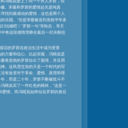
薇和冯晴岚爱上了同一个男人罗群，但
扬镳。宋薇和罗群的爱情起先是纯真
里寻找到最感动的爱情，这也是两个人
福的乐园。”但是宋薇被送到党校半年多
们结婚吧！”罗群一句“等秋后，等天
择中将这段感情埋葬在最后一封决裂信
说假话的罗群在政治生活中成为受害
他的力量和信心。比起宋薇，冯晴岚是
力量将患病的罗群拉出了困境，并且用
精神。这风雪交加的天是一个时代的写
直没有改变对于革命、爱情、真理和理
一年，而是二十年，罗群不断被批斗不
冯晴岚买了一件红色的棉袄，“这是一
和爱情。而冯晴岚始终站在罗群的身后