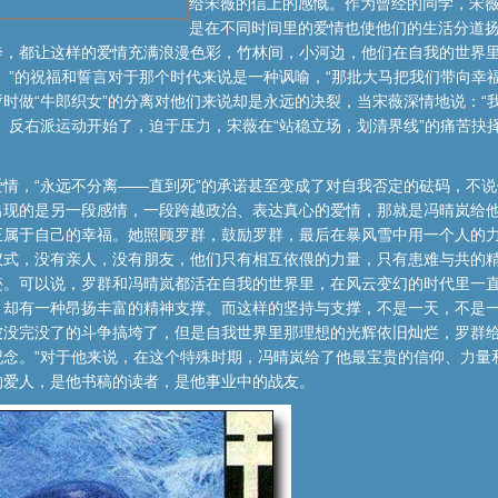
给宋薇的信上的感慨。作为曾经的同学，宋
是在不同时间里的爱情也使他们的生活分道
奔，都让这样的爱情充满浪漫色彩，竹林间，小河边，他们在自我的世界
。”的祝福和誓言对于那个时代来说是一种讽喻，“那批大马把我们带向幸
时做“牛郎织女”的分离对他们来说却是永远的决裂，当宋薇深情地说：“我
。反右派运动开始了，迫于压力，宋薇在“站稳立场，划清界线”的痛苦抉
情，“永远不分离——直到死”的承诺甚至变成了对自我否定的砝码，不
出现的是另一段感情，一段跨越政治、表达真心的爱情，那就是冯晴岚给
正属于自己的幸福。她照顾罗群，鼓励罗群，最后在暴风雪中用一个人的
仪式，没有亲人，没有朋友，他们只有相互依偎的力量，只有患难与共的
迹。可以说，罗群和冯晴岚都活在自我的世界里，在风云变幻的时代里一
，却有一种昂扬丰富的精神支撑。而这样的坚持与支撑，不是一天，不是
被没完没了的斗争搞垮了，但是自我世界里那理想的光辉依旧灿烂，罗群给
纪念。”对于他来说，在这个特殊时期，冯晴岚给了他最宝贵的信仰、力量
的爱人，是他书稿的读者，是他事业中的战友。