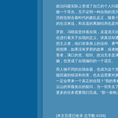
政治问题实际上变成了自己的个人问
薇一个耳光，无不证明一种自我的泯
历程也契合着时代的拨乱反正，随着
的生活来说，和吴遥的离婚结局也是
罗群、冯晴岚坚持着自我，吴遥泯灭
在进行着关于自我的定义。讲真话却遭
想主义者，他们依靠身上的信仰、勇
前投降，如果没有罗群的故事，或者
害者，满口的党、组织、政治无非是
姻，也变成了自我编织的一个谎言。
而人物不同的自我命题，也成为这个变
能回避的错误和伤害，也永远需要对
一定会带来一个真正的自我？“我的青
云山的宋薇发出的疑问，当一切失去
更多的任务需要我们完成。”那一束映
[本文百度已收录 总字数:4156]