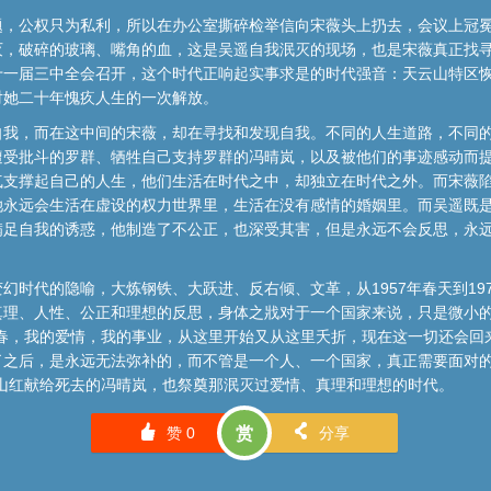
题，公权只为私利，所以在办公室撕碎检举信向宋薇头上扔去，会议上冠
灭，破碎的玻璃、嘴角的血，这是吴遥自我泯灭的现场，也是宋薇真正找
十一届三中全会召开，这个时代正响起实事求是的时代强音：天云山特区
对她二十年愧疚人生的一次解放。
自我，而在这中间的宋薇，却在寻找和发现自我。不同的人生道路，不同
受批斗的罗群、牺牲自己支持罗群的冯晴岚，以及被他们的事迹感动而提
气支撑起自己的人生，他们生活在时代之中，却独立在时代之外。而宋薇
她永远会生活在虚设的权力世界里，生活在没有感情的婚姻里。而吴遥既
满足自我的诱惑，他制造了不公正，也深受其害，但是永远不会反思，永
幻时代的隐喻，大炼钢铁、大跃进、反右倾、文革，从1957年春天到19
真理、人性、公正和理想的反思，身体之戕对于一个国家来说，只是微小
春，我的爱情，我的事业，从这里开始又从这里夭折，现在这一切还会回
了之后，是永远无法弥补的，而不管是一个人、一个国家，真正需要面对的
山红献给死去的冯晴岚，也祭奠那泯灭过爱情、真理和理想的时代。
󰄼
󰄯
赞
0
赏
分享