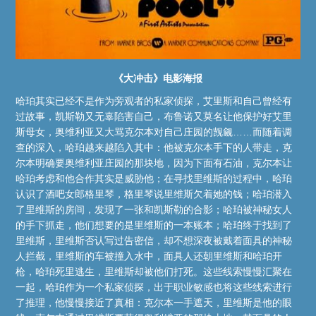
《大冲击》电影海报
哈珀其实已经不是作为旁观者的私家侦探，艾里斯和自己曾经有
过故事，凯斯勒又无辜陷害自己，布鲁诺又莫名让他保护好艾里
斯母女，奥维利亚又大骂克尔本对自己庄园的觊觎……而随着调
查的深入，哈珀越来越陷入其中：他被克尔本手下的人带走，克
尔本明确要奥维利亚庄园的那块地，因为下面有石油，克尔本让
哈珀考虑和他合作其实是威胁他；在寻找里维斯的过程中，哈珀
认识了酒吧女郎格里琴，格里琴说里维斯欠着她的钱；哈珀潜入
了里维斯的房间，发现了一张和凯斯勒的合影；哈珀被神秘女人
的手下抓走，他们想要的是里维斯的一本账本；哈珀终于找到了
里维斯，里维斯否认写过告密信，却不想深夜被戴着面具的神秘
人拦截，里维斯的车被撞入水中，面具人还朝里维斯和哈珀开
枪，哈珀死里逃生，里维斯却被他们打死。这些线索慢慢汇聚在
一起，哈珀作为一个私家侦探，出于职业敏感也将这些线索进行
了推理，他慢慢接近了真相：克尔本一手遮天，里维斯是他的眼