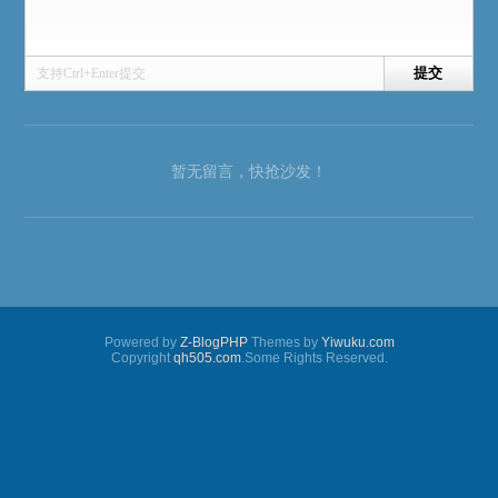
支持Ctrl+Enter提交
暂无留言，快抢沙发！
Powered by
Z-BlogPHP
Themes by
Yiwuku.com
Copyright
qh505.com
.Some Rights Reserved.