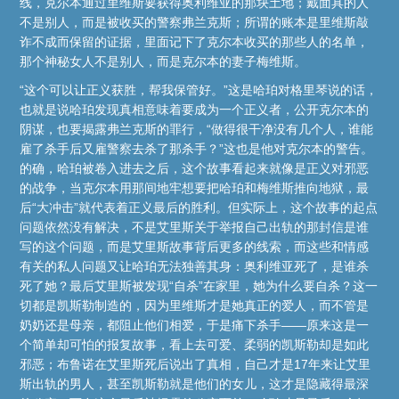
线，克尔本通过里维斯要获得奥利维亚的那块土地；戴面具的人
不是别人，而是被收买的警察弗兰克斯；所谓的账本是里维斯敲
诈不成而保留的证据，里面记下了克尔本收买的那些人的名单，
那个神秘女人不是别人，而是克尔本的妻子梅维斯。
“这个可以让正义获胜，帮我保管好。”这是哈珀对格里琴说的话，
也就是说哈珀发现真相意味着要成为一个正义者，公开克尔本的
阴谋，也要揭露弗兰克斯的罪行，“做得很干净没有几个人，谁能
雇了杀手后又雇警察去杀了那杀手？”这也是他对克尔本的警告。
的确，哈珀被卷入进去之后，这个故事看起来就像是正义对邪恶
的战争，当克尔本用那间地牢想要把哈珀和梅维斯推向地狱，最
后“大冲击”就代表着正义最后的胜利。但实际上，这个故事的起点
问题依然没有解决，不是艾里斯关于举报自己出轨的那封信是谁
写的这个问题，而是艾里斯故事背后更多的线索，而这些和情感
有关的私人问题又让哈珀无法独善其身：奥利维亚死了，是谁杀
死了她？最后艾里斯被发现“自杀”在家里，她为什么要自杀？这一
切都是凯斯勒制造的，因为里维斯才是她真正的爱人，而不管是
奶奶还是母亲，都阻止他们相爱，于是痛下杀手——原来这是一
个简单却可怕的报复故事，看上去可爱、柔弱的凯斯勒却是如此
邪恶；布鲁诺在艾里斯死后说出了真相，自己才是17年来让艾里
斯出轨的男人，甚至凯斯勒就是他们的女儿，这才是隐藏得最深