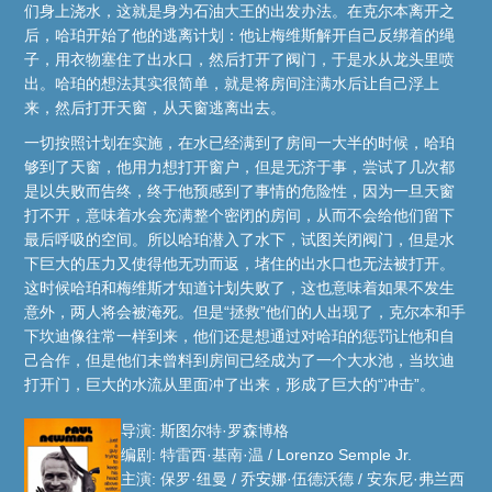
们身上浇水，这就是身为石油大王的出发办法。在克尔本离开之
后，哈珀开始了他的逃离计划：他让梅维斯解开自己反绑着的绳
子，用衣物塞住了出水口，然后打开了阀门，于是水从龙头里喷
出。哈珀的想法其实很简单，就是将房间注满水后让自己浮上
来，然后打开天窗，从天窗逃离出去。
一切按照计划在实施，在水已经满到了房间一大半的时候，哈珀
够到了天窗，他用力想打开窗户，但是无济于事，尝试了几次都
是以失败而告终，终于他预感到了事情的危险性，因为一旦天窗
打不开，意味着水会充满整个密闭的房间，从而不会给他们留下
最后呼吸的空间。所以哈珀潜入了水下，试图关闭阀门，但是水
下巨大的压力又使得他无功而返，堵住的出水口也无法被打开。
这时候哈珀和梅维斯才知道计划失败了，这也意味着如果不发生
意外，两人将会被淹死。但是“拯救”他们的人出现了，克尔本和手
下坎迪像往常一样到来，他们还是想通过对哈珀的惩罚让他和自
己合作，但是他们未曾料到房间已经成为了一个大水池，当坎迪
打开门，巨大的水流从里面冲了出来，形成了巨大的“冲击”。
导演: 斯图尔特·罗森博格
编剧: 特雷西·基南·温 / Lorenzo Semple Jr.
主演: 保罗·纽曼 / 乔安娜·伍德沃德 / 安东尼·弗兰西