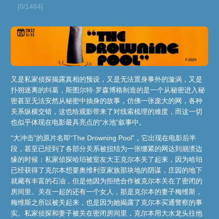
[0/1464]
又是私家侦探揭露真相的预设，又是无法置身事外的漩涡，又是
扑朔迷离的纠葛，斯图尔特·罗森博格制造的是一个从秘密进入秘
密甚至无法安然从秘密中抽身的故事，仿佛一张庞大的网，各种
关系纵横交错，这也给观影带来了对线索梳理的难度，而这一切
也似乎体现在电影最具亮点的“水池”叙事中。
“大冲击”的原片名即“The Drowning Pool”，它出现在电影后半
段，甚至已经到了各部分关系被扭结为一张绷紧的网达到崩溃边
缘的时候：私家侦探哈珀被室友大王克尔本关了起来，因为哈珀
已经获得了克尔本想要奥维利亚家族那块地的阴谋，庄园的地下
就藏有丰富的石油，但是他因为拒绝合作被克尔本关在了密闭的
房间里。关在一起的还有一个女人，那是克尔本的妻子梅维斯，
梅维斯之所以被关起来，也是因为她揭露了克尔本买通警察的事
实。私家侦探和妻子被关在密闭房间里，克尔本用大水龙头往他