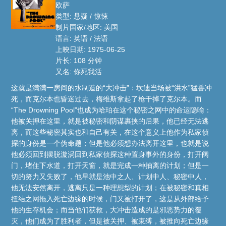
欧萨
类型: 悬疑 / 惊悚
制片国家/地区: 美国
语言: 英语 / 法语
上映日期: 1975-06-25
片长: 108 分钟
又名: 你死我活
这就是满满一房间的水制造的“大冲击”：坎迪当场被“洪水”猛兽冲
死，而克尔本也昏迷过去，梅维斯拿起了枪干掉了克尔本。而
“The Drowning Pool”也成为哈珀在这个秘密之网中的命运隐喻：
他被关押在这里，就是被秘密和阴谋裹挟的后果，他已经无法逃
离，而这些秘密其实也和自己有关，在这个意义上他作为私家侦
探的身份是一个伪命题；但是他必须想办法离开这里，也就是说
他必须回到摆脱漩涡回到私家侦探这种置身事外的身份，打开阀
门，堵住下水道，打开天窗，就是完成一种抽离的计划；但是一
切的努力又失败了，他早就是池中之人、计划中人、秘密中人，
他无法安然离开，逃离只是一种理想型的计划；在被秘密和真相
扭结之网拖入死亡边缘的时候，门又被打开了，这是从外部给予
他的生存机会；而当他们获救，大冲击造成的是邪恶势力的覆
灭，他们成为了胜利者，但是被关押、被束缚，被推向死亡边缘