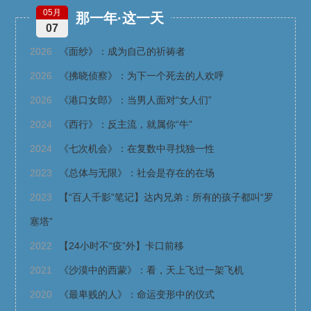
05月
那一年·这一天
07
2026
《面纱》：成为自己的祈祷者
2026
《拂晓侦察》：为下一个死去的人欢呼
2026
《港口女郎》：当男人面对“女人们”
2024
《西行》：反主流，就属你“牛”
2024
《七次机会》：在复数中寻找独一性
2023
《总体与无限》：社会是存在的在场
2023
【“百人千影”笔记】达内兄弟：所有的孩子都叫“罗
塞塔”
2022
【24小时不“疫”外】卡口前移
2021
《沙漠中的西蒙》：看，天上飞过一架飞机
2020
《最卑贱的人》：命运变形中的仪式