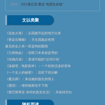
2009
川行漫记⑤:重走“地震生命线”
文以类聚
《浴血火海》：从国旗升起的地方出发
《香染石榴裙》：天生我脸必有用
最丑的女人有一双蓝狗的眼睛
《兰闺艳血》：切橙刀本来就是弯的
《佳偶兵戎》：变成可能的“过河行动”
《洛丽塔：电影剧本》：一个轻快活泼的变体
《一个女人的秘密》：且听下回分解
《魔法师》：来自她的胎生的情人
《透明》：维特根斯坦不下雨
《塞巴斯蒂安·奈特的真实生活》：并抹掉空白
随机而读