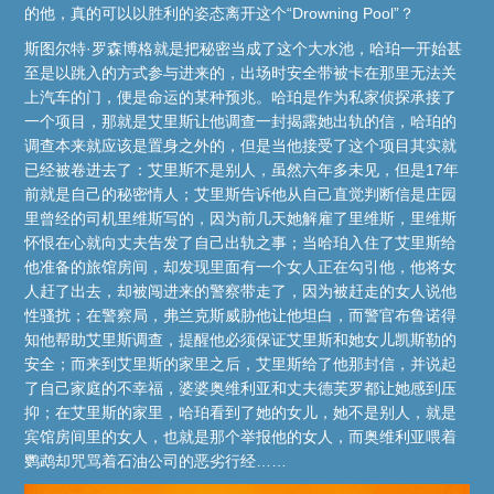
的他，真的可以以胜利的姿态离开这个“Drowning Pool”？
斯图尔特·罗森博格就是把秘密当成了这个大水池，哈珀一开始甚
至是以跳入的方式参与进来的，出场时安全带被卡在那里无法关
上汽车的门，便是命运的某种预兆。哈珀是作为私家侦探承接了
一个项目，那就是艾里斯让他调查一封揭露她出轨的信，哈珀的
调查本来就应该是置身之外的，但是当他接受了这个项目其实就
已经被卷进去了：艾里斯不是别人，虽然六年多未见，但是17年
前就是自己的秘密情人；艾里斯告诉他从自己直觉判断信是庄园
里曾经的司机里维斯写的，因为前几天她解雇了里维斯，里维斯
怀恨在心就向丈夫告发了自己出轨之事；当哈珀入住了艾里斯给
他准备的旅馆房间，却发现里面有一个女人正在勾引他，他将女
人赶了出去，却被闯进来的警察带走了，因为被赶走的女人说他
性骚扰；在警察局，弗兰克斯威胁他让他坦白，而警官布鲁诺得
知他帮助艾里斯调查，提醒他必须保证艾里斯和她女儿凯斯勒的
安全；而来到艾里斯的家里之后，艾里斯给了他那封信，并说起
了自己家庭的不幸福，婆婆奥维利亚和丈夫德芙罗都让她感到压
抑；在艾里斯的家里，哈珀看到了她的女儿，她不是别人，就是
宾馆房间里的女人，也就是那个举报他的女人，而奥维利亚喂着
鹦鹉却咒骂着石油公司的恶劣行经……