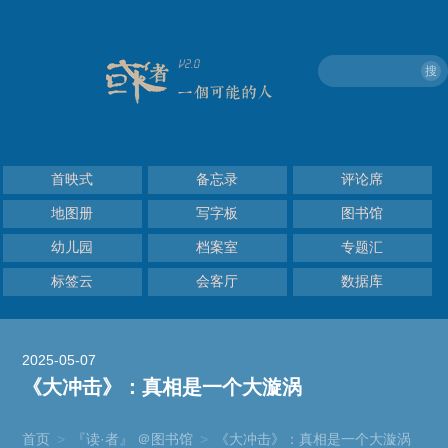
搜
首映式
备忘录
评论席
地图册
写字板
图书馆
幼儿园
档案室
专题汇
标签云
会客厅
数据库
2025-05-07
《大冲击》：真相是一个大漩涡
首页
>
『读·者』 ＠图书馆
>
《大冲击》：真相是一个大漩涡