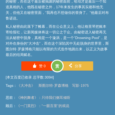
的秘密，而在这个最后被揭露的秘密面前，哈珀才是最后一个知
道真相的人，他既在秘密之外，17年来发生的事其实都和他无
关，但他又在秘密里面，“我再也不想做你的替身了。”他最后对布
鲁诺说。
私人秘密由此落下了帷幕，而在公众意义上，他让格里琴把账本
寄给报社，让新闻媒体将这一切公之于众。由秘密进入秘密再无
法从秘密中脱身，真相是一个漩涡，是一个“Drowning Pool”，是
对外在身份的“大冲击”，而在这个深陷其中无处脱身的世界里，斯
图尔特·罗森博格只能以有限的方式造作地跳出来，以正义为故事
最后的结局赋名。
󰄼
󰄯
赞
0
赏
分享
[本文百度已收录 总字数:3094]
Tags
：
《大冲击》
斯图尔特·罗森博格
写影·1975
思前：
《神的舞者》：只待我们侧耳倾听
顾后：
《一门英烈》：“一眼百里”的戏说