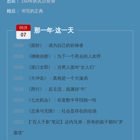
思前：
150年的瓦尔登湖
顾后：
书写的正典
05月
那一年·这一天
07
2026
《面纱》：成为自己的祈祷者
2026
《拂晓侦察》：为下一个死去的人欢呼
2026
《港口女郎》：当男人面对“女人们”
2025
《大冲击》：真相是一个大漩涡
2024
《西行》：反主流，就属你“牛”
2024
《七次机会》：在复数中寻找独一性
2023
《总体与无限》：社会是存在的在场
2023
【“百人千影”笔记】达内兄弟：所有的孩子都叫“罗
塞塔”