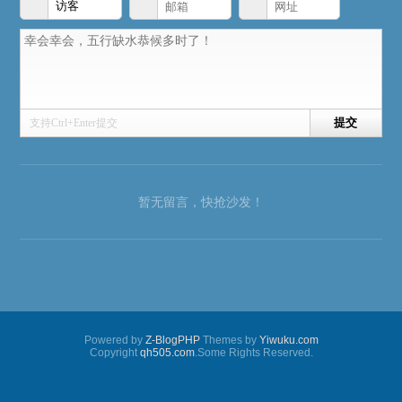
支持Ctrl+Enter提交
暂无留言，快抢沙发！
Powered by
Z-BlogPHP
Themes by
Yiwuku.com
Copyright
qh505.com
.Some Rights Reserved.