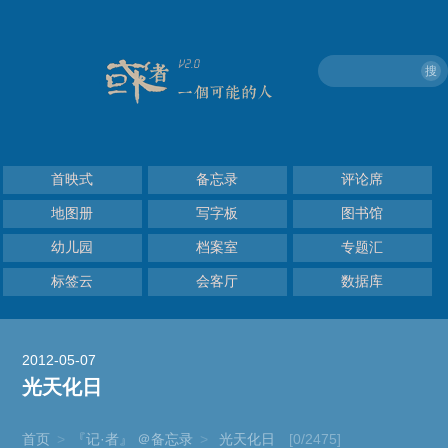
搜
首映式
备忘录
评论席
地图册
写字板
图书馆
幼儿园
档案室
专题汇
标签云
会客厅
数据库
2012-05-07
光天化日
首页
>
『记·者』 ＠备忘录
>
光天化日
[0/2475]