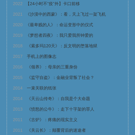
2022
【24小时不“疫”外】卡口前移
2021
《沙漠中的西蒙》：看，天上飞过一架飞机
2020
《最卑贱的人》：命运变形中的仪式
2019
《梦想者四夜》：我只爱我所钟爱的
2018
《索多玛120天》：反文明的堕落地狱
2017
手机上的图像志
2016
《领养》：母亲的三重身份
2015
《监守自盗》：金融业背叛了社会？
2014
一束关联的纸张
2014
《天云山传奇》：自我是个大命题
2013
《愤怒的公牛》：走下十字架的罪人
2011
《古炉》：疼痛的现实主义
2011
《关云长》：颠覆背后的迷途者