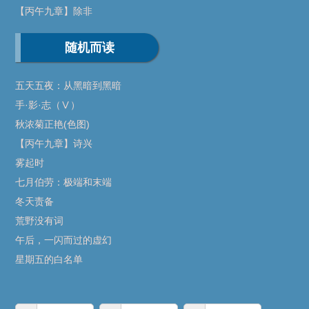
【丙午九章】除非
随机而读
五天五夜：从黑暗到黑暗
手·影·志（Ⅴ）
秋浓菊正艳(色图)
【丙午九章】诗兴
雾起时
七月伯劳：极端和末端
冬天责备
荒野没有词
午后，一闪而过的虚幻
星期五的白名单