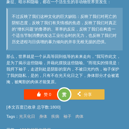
象征、暗示和隐喻，都在一个活生生的非动物世界里发生：
不过反映了我们这种文化的巨大缺陷：反映了我们对死亡的
阴郁态度，反映了我们有关情感的焦虑，反映了我们对真正
的“增长问题”的鲁莽的、草率的反应，反映了我们在构造一
个适当节制消费的发达工业社会时的无力，也反映了我们对
历史进程与日俱增的暴力倾向的并非无根无据的恐惧。
那么，世界就是一个从高等回到低等的未来走向，“我写作此文，
是为了揭示这些隐喻，并藉此摆脱这些隐喻。”而现实的情境是：
我捋下袖子，走进到处是阴影的室内，不被日光灼伤，袖子保护
了我的隐私，是的，只有不在光天化日之下，身体部分才会被遮
掩，被阉割的肉体才能复原。
󰄼
󰄯
赞
0
赏
分享
[本文百度已收录 总字数:1800]
Tags
：
光天化日
身体
疾病
袖子
肉体