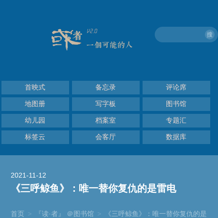
搜
首映式
备忘录
评论席
地图册
写字板
图书馆
幼儿园
档案室
专题汇
标签云
会客厅
数据库
2021-11-12
《三呼鲸鱼》：唯一替你复仇的是雷电
首页
>
『读·者』 ＠图书馆
>
《三呼鲸鱼》：唯一替你复仇的是