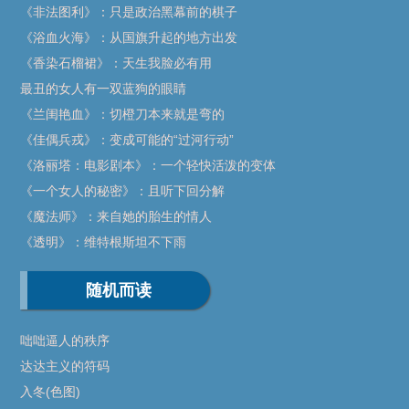
《非法图利》：只是政治黑幕前的棋子
《浴血火海》：从国旗升起的地方出发
《香染石榴裙》：天生我脸必有用
最丑的女人有一双蓝狗的眼睛
《兰闺艳血》：切橙刀本来就是弯的
《佳偶兵戎》：变成可能的“过河行动”
《洛丽塔：电影剧本》：一个轻快活泼的变体
《一个女人的秘密》：且听下回分解
《魔法师》：来自她的胎生的情人
《透明》：维特根斯坦不下雨
随机而读
咄咄逼人的秩序
达达主义的符码
入冬(色图)