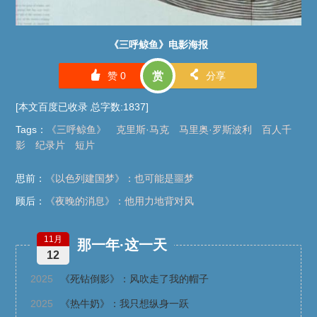
《三呼鲸鱼》电影海报
󰄼
󰄯
赞
0
赏
分享
[本文百度已收录 总字数:1837]
Tags
：
《三呼鲸鱼》
克里斯·马克
马里奥·罗斯波利
百人千
影
纪录片
短片
思前：
《以色列建国梦》：也可能是噩梦
顾后：
《夜晚的消息》：他用力地背对风
11月
那一年·这一天
12
2025
《死钻倒影》：风吹走了我的帽子
2025
《热牛奶》：我只想纵身一跃