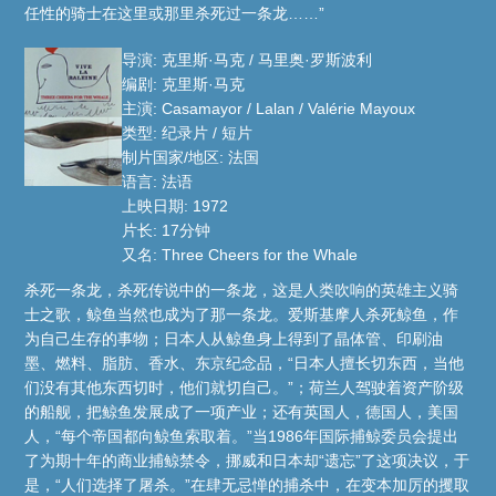
任性的骑士在这里或那里杀死过一条龙……”
导演: 克里斯·马克 / 马里奥·罗斯波利
编剧: 克里斯·马克
主演: Casamayor / Lalan / Valérie Mayoux
类型: 纪录片 / 短片
制片国家/地区: 法国
语言: 法语
上映日期: 1972
片长: 17分钟
又名: Three Cheers for the Whale
杀死一条龙，杀死传说中的一条龙，这是人类吹响的英雄主义骑
士之歌，鲸鱼当然也成为了那一条龙。爱斯基摩人杀死鲸鱼，作
为自己生存的事物；日本人从鲸鱼身上得到了晶体管、印刷油
墨、燃料、脂肪、香水、东京纪念品，“日本人擅长切东西，当他
们没有其他东西切时，他们就切自己。”；荷兰人驾驶着资产阶级
的船舰，把鲸鱼发展成了一项产业；还有英国人，德国人，美国
人，“每个帝国都向鲸鱼索取着。”当1986年国际捕鲸委员会提出
了为期十年的商业捕鲸禁令，挪威和日本却“遗忘”了这项决议，于
是，“人们选择了屠杀。”在肆无忌惮的捕杀中，在变本加厉的攫取