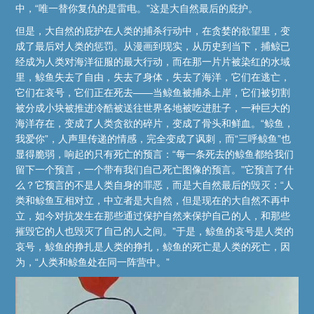
中，“唯一替你复仇的是雷电。”这是大自然最后的庇护。
但是，大自然的庇护在人类的捕杀行动中，在贪婪的欲望里，变
成了最后对人类的惩罚。从漫画到现实，从历史到当下，捕鲸已
经成为人类对海洋征服的最大行动，而在那一片片被染红的水域
里，鲸鱼失去了自由，失去了身体，失去了海洋，它们在逃亡，
它们在哀号，它们正在死去——当鲸鱼被捕杀上岸，它们被切割
被分成小块被推进冷酷被送往世界各地被吃进肚子，一种巨大的
海洋存在，变成了人类贪欲的碎片，变成了骨头和鲜血。“鲸鱼，
我爱你”，人声里传递的情感，完全变成了讽刺，而“三呼鲸鱼”也
显得脆弱，响起的只有死亡的预言：“每一条死去的鲸鱼都给我们
留下一个预言，一个带有我们自己死亡图像的预言。”它预言了什
么？它预言的不是人类自身的罪恶，而是大自然最后的毁灭：“人
类和鲸鱼互相对立，中立者是大自然，但是现在的大自然不再中
立，如今对抗发生在那些通过保护自然来保护自己的人，和那些
摧毁它的人也毁灭了自己的人之间。”于是，鲸鱼的哀号是人类的
哀号，鲸鱼的挣扎是人类的挣扎，鲸鱼的死亡是人类的死亡，因
为，“人类和鲸鱼处在同一阵营中。”