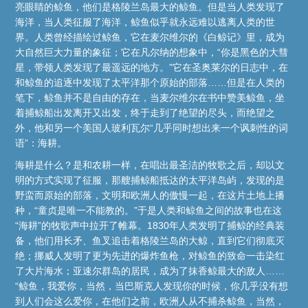
亮眼睛的鲸鱼，他们是格陵兰岛最大的鲸鱼。但是当人类发现了
海洋，当人类征服了海洋，鲸鱼似乎就永远难以逃离人类的世
界。人类曾经描绘过鲸鱼，它在麦尔维尔的《白鲸记》里，成为
大自然巨大力量的象征；它在凡尔纳的想象中，“你是黑色的大彗
星，带领人类发现了最遥远的地方。”它在圣奥莱尔的日志中，在
和鲸鱼的追逐中发现了太平洋那个原始的部落……但是在人类的
笔下，鲸鱼并不是自由的存在，当麦尔维尔在书中赞美鲸鱼，坐
着捕鲸船出发离开又出发，终于走到了绝望的尽头，而绝望之
外，他和另一个美国人玻利瓦尔“几乎同时想出来一个讽刺性的词
语”：海耕。
海耕是什么？是和农耕一样，在唱出最圣洁的牧歌之后，却以文
明的方式实现了征服，那艘捕鲸船抵达的太平洋岛屿，发现的是
野蛮而原始的部落，文明和欧洲人的傲慢一起，在这片土地上播
种，“童贞是唯一不能教的。”于是人类和鲸鱼之间的故事也在这
“海耕”的牧歌声中拉开了帷幕。1830年人类发明了捕鲸的经典装
备，他们用长矛、鱼叉追击着格陵兰岛的大鲸，直到它们彻底灭
绝；挪威人发明了更为先进的爆炸鱼枪，对鲸鱼的致命一击染红
了大片海水；亚速尔群岛的居民，成为了抹香鲸最大的敌人……
“鲸鱼，我爱你，当然，当巴斯克人发现你的时候，你几乎没有想
到人们会这么爱你，在他们之前，欧洲人从不捕杀鲸鱼，当然，