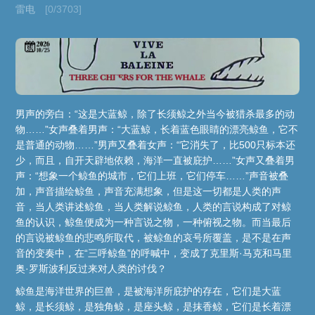
雷电
[0/3703]
男声的旁白：“这是大蓝鲸，除了长须鲸之外当今被猎杀最多的动
物……”女声叠着男声：“大蓝鲸，长着蓝色眼睛的漂亮鲸鱼，它不
是普通的动物……”男声又叠着女声：“它消失了，比500只标本还
少，而且，自开天辟地依赖，海洋一直被庇护……”女声又叠着男
声：“想象一个鲸鱼的城市，它们上班，它们停车……”声音被叠
加，声音描绘鲸鱼，声音充满想象，但是这一切都是人类的声
音，当人类讲述鲸鱼，当人类解说鲸鱼，人类的言说构成了对鲸
鱼的认识，鲸鱼便成为一种言说之物，一种俯视之物。而当最后
的言说被鲸鱼的悲鸣所取代，被鲸鱼的哀号所覆盖，是不是在声
音的变奏中，在“三呼鲸鱼”的呼喊中，变成了克里斯·马克和马里
奥·罗斯波利反过来对人类的讨伐？
鲸鱼是海洋世界的巨兽，是被海洋所庇护的存在，它们是大蓝
鲸，是长须鲸，是独角鲸，是座头鲸，是抹香鲸，它们是长着漂