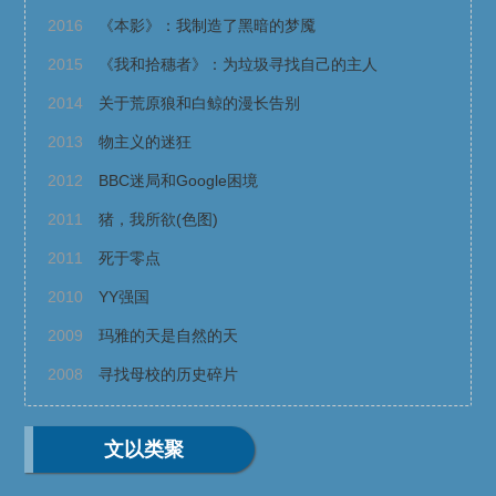
2016
《本影》：我制造了黑暗的梦魇
2015
《我和拾穗者》：为垃圾寻找自己的主人
2014
关于荒原狼和白鲸的漫长告别
2013
物主义的迷狂
2012
BBC迷局和Google困境
2011
猪，我所欲(色图)
2011
死于零点
2010
YY强国
2009
玛雅的天是自然的天
2008
寻找母校的历史碎片
文以类聚