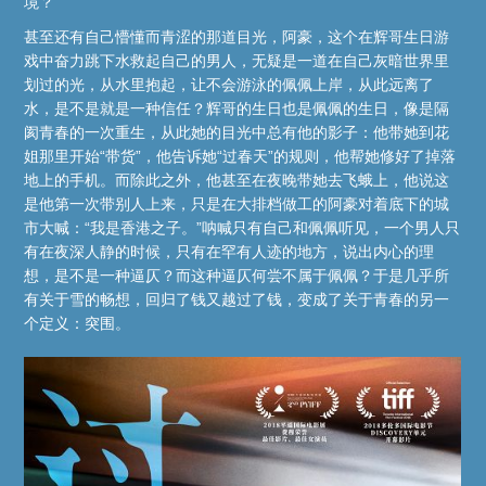
境？
甚至还有自己懵懂而青涩的那道目光，阿豪，这个在辉哥生日游
戏中奋力跳下水救起自己的男人，无疑是一道在自己灰暗世界里
划过的光，从水里抱起，让不会游泳的佩佩上岸，从此远离了
水，是不是就是一种信任？辉哥的生日也是佩佩的生日，像是隔
阂青春的一次重生，从此她的目光中总有他的影子：他带她到花
姐那里开始“带货”，他告诉她“过春天”的规则，他帮她修好了掉落
地上的手机。而除此之外，他甚至在夜晚带她去飞蛾上，他说这
是他第一次带别人上来，只是在大排档做工的阿豪对着底下的城
市大喊：“我是香港之子。”呐喊只有自己和佩佩听见，一个男人只
有在夜深人静的时候，只有在罕有人迹的地方，说出内心的理
想，是不是一种逼仄？而这种逼仄何尝不属于佩佩？于是几乎所
有关于雪的畅想，回归了钱又越过了钱，变成了关于青春的另一
个定义：突围。