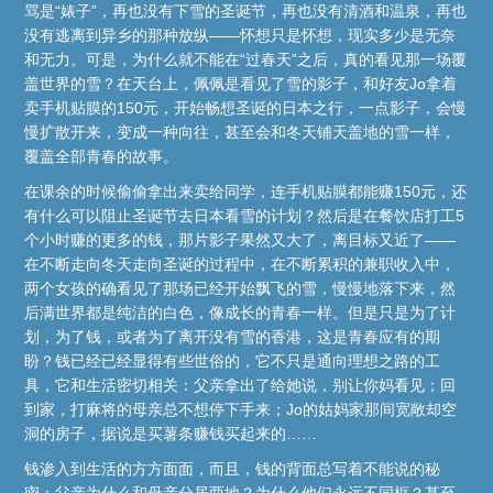
骂是“婊子”，再也没有下雪的圣诞节，再也没有清酒和温泉，再也
没有逃离到异乡的那种放纵——怀想只是怀想，现实多少是无奈
和无力。可是，为什么就不能在“过春天”之后，真的看见那一场覆
盖世界的雪？在天台上，佩佩是看见了雪的影子，和好友Jo拿着
卖手机贴膜的150元，开始畅想圣诞的日本之行，一点影子，会慢
慢扩散开来，变成一种向往，甚至会和冬天铺天盖地的雪一样，
覆盖全部青春的故事。
在课余的时候偷偷拿出来卖给同学，连手机贴膜都能赚150元，还
有什么可以阻止圣诞节去日本看雪的计划？然后是在餐饮店打工5
个小时赚的更多的钱，那片影子果然又大了，离目标又近了——
在不断走向冬天走向圣诞的过程中，在不断累积的兼职收入中，
两个女孩的确看见了那场已经开始飘飞的雪，慢慢地落下来，然
后满世界都是纯洁的白色，像成长的青春一样。但是只是为了计
划，为了钱，或者为了离开没有雪的香港，这是青春应有的期
盼？钱已经已经显得有些世俗的，它不只是通向理想之路的工
具，它和生活密切相关：父亲拿出了给她说，别让你妈看见；回
到家，打麻将的母亲总不想停下手来；Jo的姑妈家那间宽敞却空
洞的房子，据说是买薯条赚钱买起来的……
钱渗入到生活的方方面面，而且，钱的背面总写着不能说的秘
密：父亲为什么和母亲分居两地？为什么他们永远不同框？甚至