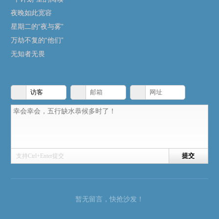
夜晚如此宽容
星期二的“夜与雾”
万劫不复的“他们”
无知者无畏
支持Ctrl+Enter提交
暂无留言，快抢沙发！