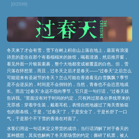
[0/2599]
冬天来了才会有雪，雪下在树上积在山上落在地上，最富有浪漫
诗意的是住在那个有着榻榻米的旅馆，喝着清酒，然后推开窗，
看见外面一片银装素裹，整个大地都变成被覆盖的白色。但，雪
只落在怀想里，而且，过冬天之后才是春天——“过春天”之后怎么
可能迎来有圣诞节的冬天？怎么可能在香港看见白雪飘飘？季节
是不会逆反的，时间是不会倒转的，当然，青春也不会恣意地成
长。而且“过春天”永远不指向季节，它只是一句行话，“过春天就
告诉我。”里面没有对于时间的约定，只有跨过那条分界线带来的
无罪感：穿着学生装，戴着耳机，表情自然地越过了海关查验箱
包的那条线，于是，“过春天”了，于是安全了，于是长舒了一口
气，于是那个不下雪的香港在对面了。
水客们用这一句话来定义带货的成功，当行话消解了对于春天的
某种臆想，其实也解构了冬天那场雪的约定：撕碎了机票，被人