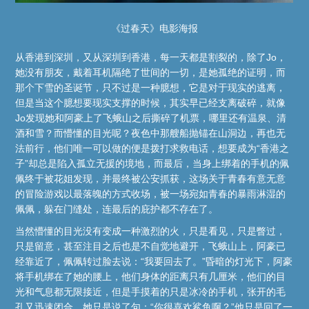
《过春天》电影海报
从香港到深圳，又从深圳到香港，每一天都是割裂的，除了Jo，
她没有朋友，戴着耳机隔绝了世间的一切，是她孤绝的证明，而
那个下雪的圣诞节，只不过是一种臆想，它是对于现实的逃离，
但是当这个臆想要现实支撑的时候，其实早已经支离破碎，就像
Jo发现她和阿豪上了飞蛾山之后撕碎了机票，哪里还有温泉、清
酒和雪？而懵懂的目光呢？夜色中那艘船抛锚在山洞边，再也无
法前行，他们唯一可以做的便是拨打求救电话，想要成为“香港之
子”却总是陷入孤立无援的境地，而最后，当身上绑着的手机的佩
佩终于被花姐发现，并最终被公安抓获，这场关于青春有意无意
的冒险游戏以最落魄的方式收场，被一场宛如青春的暴雨淋湿的
佩佩，躲在门缝处，连最后的庇护都不存在了。
当然懵懂的目光没有变成一种激烈的火，只是看见，只是瞥过，
只是留意，甚至注目之后也是不自觉地避开，飞蛾山上，阿豪已
经靠近了，佩佩转过脸去说：“我要回去了。”昏暗的灯光下，阿豪
将手机绑在了她的腰上，他们身体的距离只有几厘米，他们的目
光和气息都无限接近，但是手摸着的只是冰冷的手机，张开的毛
孔又迅速闭合，她只是说了句：“你很喜欢鲨鱼啊？”他只是回了一