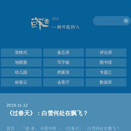
搜
首映式
备忘录
评论席
地图册
写字板
图书馆
幼儿园
档案室
专题汇
标签云
会客厅
数据库
2019-11-12
《过春天》：白雪何处在飘飞？
首页
>
『读·者』 ＠图书馆
>
《过春天》：白雪何处在飘飞？