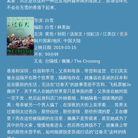
紧要，而正是在这样一种恣意地跨越界限的道路上，那场雪终究
不会在无雪的香港下起来。
导演: 白雪
编剧: 白雪 / 林美如
主演: 黄尧 / 孙阳 / 汤加文 / 倪虹洁 / 江美仪 /
更多
制片国家/地区: 中国大陆
上映日期: 2019-03-15
片长: 99分钟
又名: 分隔线 / 佩佩 / The Crossing
香港和深圳，住宿和学习，父亲和母亲，带货和送货，它们其实
被永远隔开在两个世界里，隔阂地存在，就像远在圣诞的日本和
近在眼前的生活，无法在“过春天”的故事里捂手言和。飞机票被Jo
撕掉了，关于男人在她的世界里只是单面的爱；父亲坐在她对面
一言不发，然后起身到店门外抽着烟，和她隔着一扇玻璃的距
离；母亲被另一个男人骗了，在深夜的大街上哀求着……世界太
过脆弱太过苍白，那些信任，那些亲情，那些所谓的爱，又在哪
里？而在这些被隔阂的生活里，佩佩不是旁观者，甚至她成为了
其中的导火索，慢慢地卷进去，然后再也挣脱不了，就像身上带
着的那些水货手机，如何能摆脱变异成行话的“过春天”这样的情