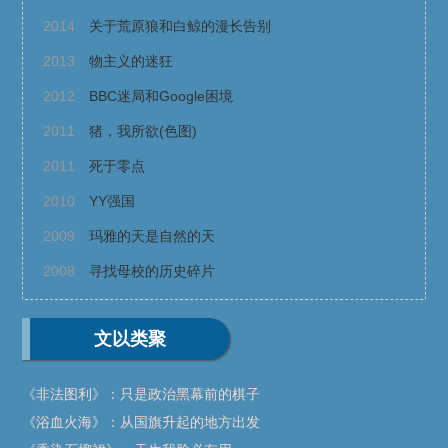
2014
关于荒原狼和白鲸的漫长告别
2013
物主义的迷狂
2012
BBC迷局和Google困境
2011
猪，我所欲(色图)
2011
死于零点
2010
YY强国
2009
玛雅的天是自然的天
2008
寻找母校的历史碎片
文以类聚
《非法图利》：只是政治黑幕前的棋子
《浴血火海》：从国旗升起的地方出发