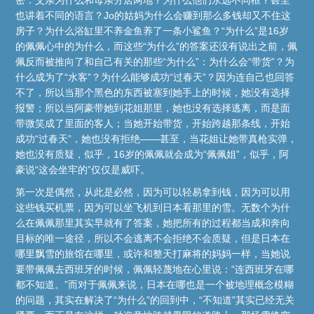
也讲着不同的语言？Jo的姑妈为什么会赚到那么多钱却又不住这
房子？为什么浴缸里不养金鱼养了一条小鲨鱼？“为什么”是16岁
的佩佩心中的为什么，而这些“为什么”的答案还没有说出之前，佩
佩反而被推向了和自己有关的那些“为什么”：为什么会“带货”？为
什么成为了“水客”？为什么能够成功“过春天”？因为连自己也回答
不了，所以当那个黑色的东西被塞到她手上的时候，她没有选择
报警；所以当阿豪带她到花姐那里，她也没有选择逃离，而是面
带微笑成了里面的客人；当她开始带货，开始跨越那条线，开始
成功“过春天”，她也没有拒绝——甚至，当花姐让她带真枪实弹，
她也没有质疑，似乎，16岁的佩佩就会成为“佩佩姐”，似乎，阿
豪说“这会坐牢的”仅仅是威吓。
第一次是偶然，从此是必然，因为可以轻易拿到钱，因为可以用
这些钱买机票，因为可以坐飞机到日本看那里的雪。无数个为什
么在佩佩那里其实早就有了答案，她把所有的过程都当成和奔向
目标的唯一途径，所以不会逃离不会拒绝不会质疑，但是日本在
哪里飘雪的旅馆在哪里，或许和整天打麻将的妈妈一样，当她说
要带佩佩去西班牙的时候，佩佩轻蔑地在心里说：“连西班牙在哪
都不知道。”而对于佩佩来说，日本在哪也是一个被地理概念模糊
的问题，其实在解决了“为什么”的回到中，“不知道”其实已经无关