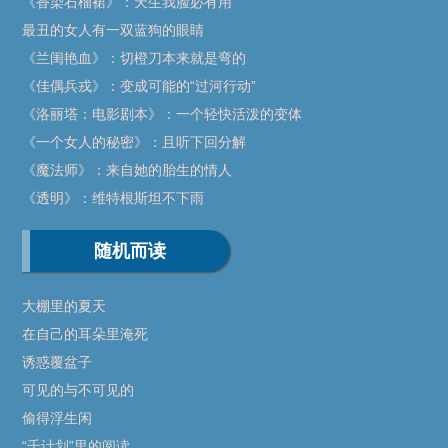
《香染石榴裙》：天生我脸必有用
最丑的女人有一双蓝狗的眼睛
《兰闺艳血》：切橙刀本来就是弯的
《佳偶兵戎》：变成可能的“过河行动”
《洛丽塔：电影剧本》：一个轻快活泼的变体
《一个女人的秘密》：且听下回分解
《魔法师》：来自她的胎生的情人
《透明》：维特根斯坦不下雨
随机而读
大棚里的夏天
在自己的耳朵里淹死
诱惑覆盆子
可见的与不可见的
偷得浮生闲
“千计划”里的阅读