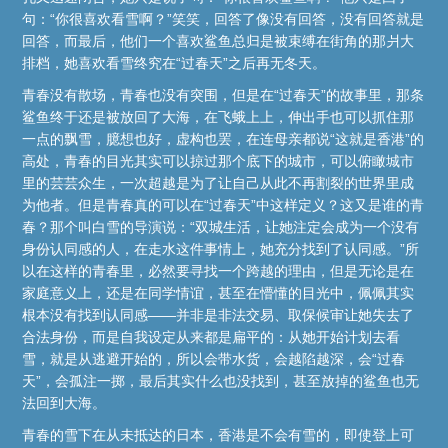
句：“你很喜欢看雪啊？”笑笑，回答了像没有回答，没有回答就是
回答，而最后，他们一个喜欢鲨鱼总归是被束缚在街角的那爿大
排档，她喜欢看雪终究在“过春天”之后再无冬天。
青春没有散场，青春也没有突围，但是在“过春天”的故事里，那条
鲨鱼终于还是被放回了大海，在飞蛾上上，伸出手也可以抓住那
一点的飘雪，臆想也好，虚构也罢，在连母亲都说“这就是香港”的
高处，青春的目光其实可以掠过那个底下的城市，可以俯瞰城市
里的芸芸众生，一次超越是为了让自己从此不再割裂的世界里成
为他者。但是青春真的可以在“过春天”中这样定义？这又是谁的青
春？那个叫白雪的导演说：“双城生活，让她注定会成为一个没有
身份认同感的人，在走水这件事情上，她充分找到了认同感。”所
以在这样的青春里，必然要寻找一个跨越的理由，但是无论是在
家庭意义上，还是在同学情谊，甚至在懵懂的目光中，佩佩其实
根本没有找到认同感——并非是非法交易、取保候审让她失去了
合法身份，而是自我设定从来都是扁平的：从她开始计划去看
雪，就是从逃避开始的，所以会带水货，会越陷越深，会“过春
天”，会孤注一掷，最后其实什么也没找到，甚至放掉的鲨鱼也无
法回到大海。
青春的雪下在从未抵达的日本，香港是不会有雪的，即使登上可