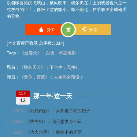
以俯瞰香港的飞蛾山，被风吹来，偶尔抓在手上的或者也只是一
粒灰白的尘土，像极了雪的微小，却不融化，在手掌里变成硌手
的异物。
󰄼
󰄯
赞
0
赏
分享
[本文百度已收录 总字数:3314]
Tags
：
《过春天》
白雪
年度电影
思前：
《地久天长》：下半生，无挣扎
顾后：
《爱你，西蒙》：人生何必预设？
11月
那一年·这一天
12
2025
《死钻倒影》：风吹走了我的帽子
2025
《热牛奶》：我只想纵身一跃
2024
《大力水手》：致敬中的还原