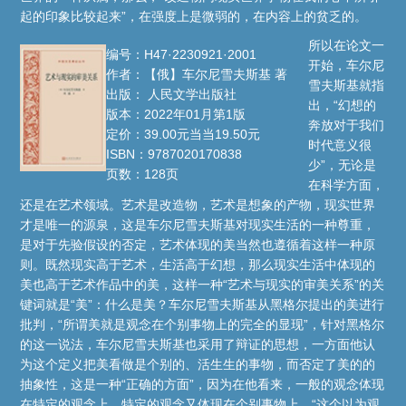
起的印象比较起来”，在强度上是微弱的，在内容上的贫乏的。
所以在论文一
编号：H47·2230921·2001
开始，车尔尼
作者：【俄】车尔尼雪夫斯基 著
雪夫斯基就指
出版： 人民文学出版社
出，“幻想的
版本：2022年01月第1版
奔放对于我们
定价：39.00元当当19.50元
时代意义很
ISBN：9787020170838
少”，无论是
页数：128页
在科学方面，
还是在艺术领域。艺术是改造物，艺术是想象的产物，现实世界
才是唯一的源泉，这是车尔尼雪夫斯基对现实生活的一种尊重，
是对于先验假设的否定，艺术体现的美当然也遵循着这样一种原
则。既然现实高于艺术，生活高于幻想，那么现实生活中体现的
美也高于艺术作品中的美，这样一种“艺术与现实的审美关系”的关
键词就是“美”：什么是美？车尔尼雪夫斯基从黑格尔提出的美进行
批判，“所谓美就是观念在个别事物上的完全的显现”，针对黑格尔
的这一说法，车尔尼雪夫斯基也采用了辩证的思想，一方面他认
为这个定义把美看做是个别的、活生生的事物，而否定了美的的
抽象性，这是一种“正确的方面”，因为在他看来，一般的观念体现
在特定的观念上，特定的观念又体现在个别事物上，“这个以为观