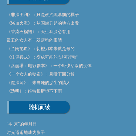
《非法图利》：只是政治黑幕前的棋子
《浴血火海》：从国旗升起的地方出发
《香染石榴裙》：天生我脸必有用
最丑的女人有一双蓝狗的眼睛
《兰闺艳血》：切橙刀本来就是弯的
《佳偶兵戎》：变成可能的“过河行动”
《洛丽塔：电影剧本》：一个轻快活泼的变体
《一个女人的秘密》：且听下回分解
《魔法师》：来自她的胎生的情人
《透明》：维特根斯坦不下雨
随机而读
“本·来”的年月日
时光迢迢地成为影子