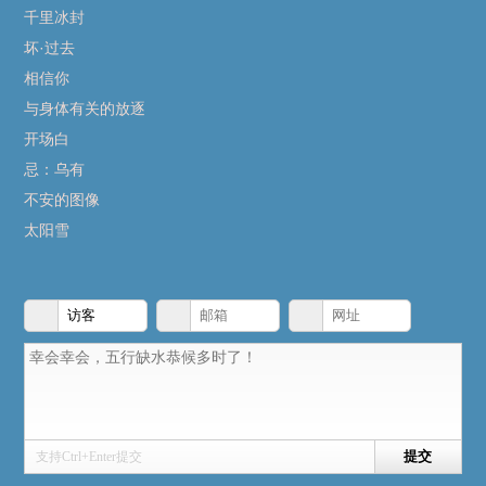
千里冰封
坏·过去
相信你
与身体有关的放逐
开场白
忌：乌有
不安的图像
太阳雪
支持Ctrl+Enter提交