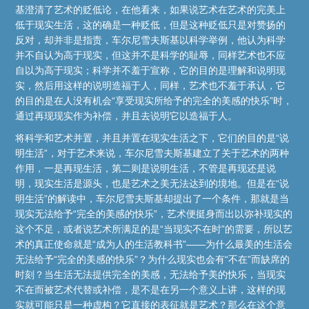
基澄清了艺术的贬低论，在他看来，如果说艺术在艺术的完美上
低于现实生活，这的确是一种贬低，但是这种贬低只是对赞扬的
反对，却并非是指责，车尔尼雪夫斯基以科学举例，他认为科学
并不自认为高于现实，但这并不是科学的耻辱，同样艺术也不应
自以为高于现实；科学并不羞于宣称，它的目的是理解和说明现
实，然后用这样的说明造福于人，同样，艺术也不羞于承认，它
的目的是在人没有机会“享受现实所给予的完全的美感的快乐”时，
通过再现现实作为补偿，并且去说明它以造福于人。
将科学和艺术并置，并且并置在现实生活之下，它们的目的是“说
明生活”，对于艺术来说，车尔尼雪夫斯基建立了关于艺术的两种
作用，一是再现生活，第二则是说明生活，不管是再现还是说
明，现实生活是源头，也是艺术之美无法达到的境地。但是在“说
明生活”的解读中，车尔尼雪夫斯基却提出了一个条件，那就是当
现实无法给予“完全的美感的快乐”，艺术便挺身而出以弥补现实的
这个不足，或者说艺术所满足的是“当现实不在时”的需要，所以艺
术的真正使命就是“成为人的生活教科书”——为什么最美的生活会
无法给予“完全的美感的快乐”？为什么现实也会有“不在”而缺席的
时刻？当生活无法提供完全的美感，无法给予美的快乐，当现实
不在而被艺术代替或补偿，是不是在另一个意义上讲，这样的现
实就可能只是一种虚构？它直接的表征就是艺术？那么在这个意