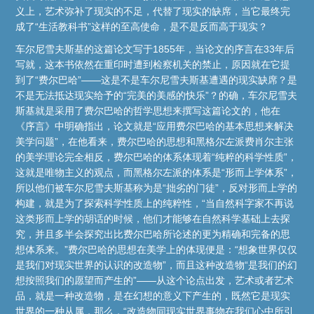
义上，艺术弥补了现实的不足，代替了现实的缺席，当它最终完
成了“生活教科书”这样的至高使命，是不是反而高于现实？
车尔尼雪夫斯基的这篇论文写于1855年，当论文的序言在33年后
写就，这本书依然在重印时遭到检察机关的禁止，原因就在它提
到了“费尔巴哈”——这是不是车尔尼雪夫斯基遭遇的现实缺席？是
不是无法抵达现实给予的“完美的美感的快乐”？的确，车尔尼雪夫
斯基就是采用了费尔巴哈的哲学思想来撰写这篇论文的，他在
《序言》中明确指出，论文就是“应用费尔巴哈的基本思想来解决
美学问题”，在他看来，费尔巴哈的思想和黑格尔左派费肖尔主张
的美学理论完全相反，费尔巴哈的体系体现着“纯粹的科学性质”，
这就是唯物主义的观点，而黑格尔左派的体系是“形而上学体系”，
所以他们被车尔尼雪夫斯基称为是“拙劣的门徒”，反对形而上学的
构建，就是为了探索科学性质上的纯粹性，“当自然科字家不再说
这类形而上学的胡话的时候，他们才能够在自然科学基础上去探
究，并且多半会探究出比费尔巴哈所论述的更为精确和完备的思
想体系来。”费尔巴哈的思想在美学上的体现便是：“想象世界仅仅
是我们对现实世界的认识的改造物”，而且这种改造物“是我们的幻
想按照我们的愿望而产生的”——从这个论点出发，艺术或者艺术
品，就是一种改造物，是在幻想的意义下产生的，既然它是现实
世界的一种从属，那么，“改造物同现实世界事物在我们心中所引