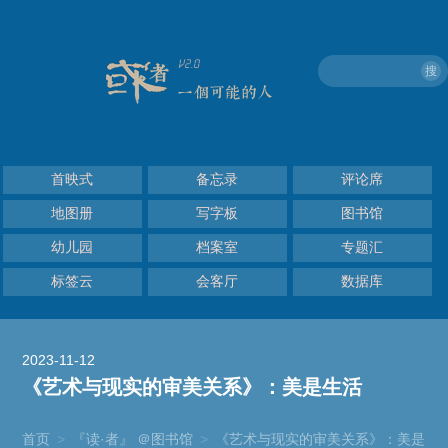
搜
首映式
备忘录
评论席
地图册
写字板
图书馆
幼儿园
档案室
专题汇
标签云
会客厅
数据库
2023-11-12
《艺术与现实的审美关系》：美是生活
首页
>
『读·者』 ＠图书馆
>
《艺术与现实的审美关系》：美是