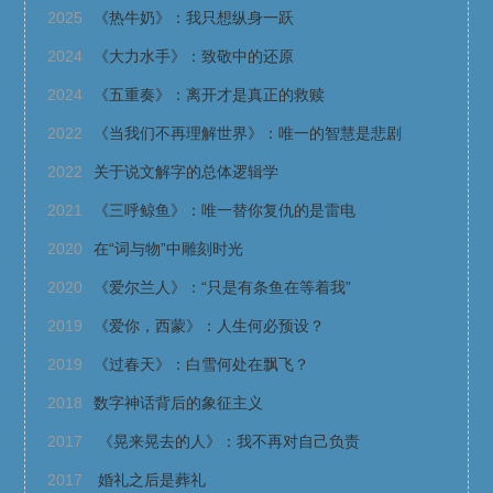
2025
《热牛奶》：我只想纵身一跃
2024
《大力水手》：致敬中的还原
2024
《五重奏》：离开才是真正的救赎
2022
《当我们不再理解世界》：唯一的智慧是悲剧
2022
关于说文解字的总体逻辑学
2021
《三呼鲸鱼》：唯一替你复仇的是雷电
2020
在“词与物”中雕刻时光
2020
《爱尔兰人》：“只是有条鱼在等着我”
2019
《爱你，西蒙》：人生何必预设？
2019
《过春天》：白雪何处在飘飞？
2018
数字神话背后的象征主义
2017
《晃来晃去的人》：我不再对自己负责
2017
婚礼之后是葬礼