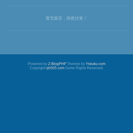
暂无留言，快抢沙发！
Powered by
Z-BlogPHP
Themes by
Yiwuku.com
Copyright
qh505.com
.Some Rights Reserved.