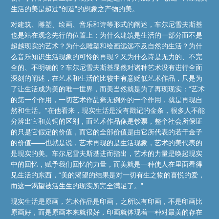
生活的美是超过“创造”的想象之产物的美。
对建筑、雕塑、绘画、音乐和诗等形式的阐述，车尔尼雪夫斯基
也是站在观念先行的位置上：为什么建筑是生活的一部分而不是
超越现实的艺术？为什么雕塑和绘画远远不及自然的生活？为什
么音乐知识生活现象的可怜的再现？又为什么诗是无力的、不完
全的、不明确的？车尔尼雪夫斯基显然对诸种艺术没有进行全面
深刻的阐述，在艺术和生活的比较中有意贬低艺术作品，只是为
了让生活成为美的唯一世界，而美当然就是为了再现现实：“艺术
的第一个作用，一切艺术作品毫无例外的一个作用，就是再现自
然和生活。”在他看来，现实生活是没有戳记的金条，很多人不能
分辨出它和黄铜的区别，而艺术作品像是钞票，整个社会所保证
的只是它假定的价值，而它的全部价值是由它所代表的若干金子
的价值——也就是说，艺术再现的是生活现象，艺术的美代表的
是现实的美。车尔尼雪夫斯基进而指出，艺术的力量是唤起现实
中的回忆，赋予我们回忆的力量，而美就是一种使人在里面看得
见生活的东西，“美的渴望的结果是对一切有生之物的喜悦的爱，
而这一渴望被活生生的现实所完全满足了。”
现实生活是原画，艺术作品是印画，之所以有印画，不是印画比
原画好，而是原画本来就很好，印画就体现着一种对最美的存在