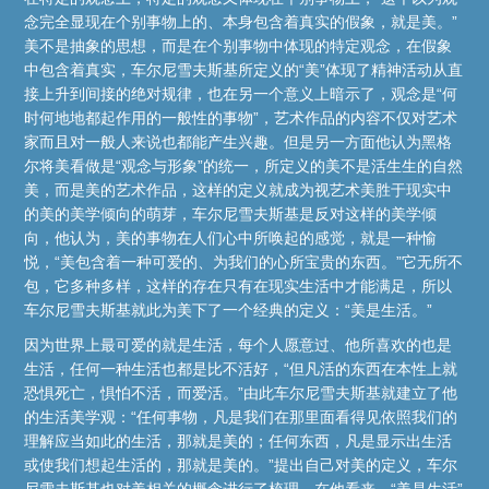
念完全显现在个别事物上的、本身包含着真实的假象，就是美。”
美不是抽象的思想，而是在个别事物中体现的特定观念，在假象
中包含着真实，车尔尼雪夫斯基所定义的“美”体现了精神活动从直
接上升到间接的绝对规律，也在另一个意义上暗示了，观念是“何
时何地地都起作用的一般性的事物”，艺术作品的内容不仅对艺术
家而且对一般人来说也都能产生兴趣。但是另一方面他认为黑格
尔将美看做是“观念与形象”的统一，所定义的美不是活生生的自然
美，而是美的艺术作品，这样的定义就成为视艺术美胜于现实中
的美的美学倾向的萌芽，车尔尼雪夫斯基是反对这样的美学倾
向，他认为，美的事物在人们心中所唤起的感觉，就是一种愉
悦，“美包含着一种可爱的、为我们的心所宝贵的东西。”它无所不
包，它多种多样，这样的存在只有在现实生活中才能满足，所以
车尔尼雪夫斯基就此为美下了一个经典的定义：“美是生活。”
因为世界上最可爱的就是生活，每个人愿意过、他所喜欢的也是
生活，任何一种生活也都是比不活好，“但凡活的东西在本性上就
恐惧死亡，惧怕不活，而爱活。”由此车尔尼雪夫斯基就建立了他
的生活美学观：“任何事物，凡是我们在那里面看得见依照我们的
理解应当如此的生活，那就是美的；任何东西，凡是显示出生活
或使我们想起生活的，那就是美的。”提出自己对美的定义，车尔
尼雪夫斯基也对美相关的概念进行了梳理，在他看来，“美是生活”