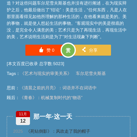
造？对这些问题车尔尼雪夫斯基也并没有进行阐述，在为现实辩
护之后，他最后做出了“结论”：美是生活，“任何东西，凡是人在
那里面看得见如他所理解的那种生活的，在他看来就是美的。美
的事物，就是使人想起生活的事物。”客观现实中的美是彻底的
没，是完全令人满意的美；艺术只是为了再现生活，再现生活中
的美，艺术说明生活则是为了“对生活现象下判断”。
󰄼
󰄯
赞
0
赏
分享
[本文百度已收录 总字数:5023]
Tags
：
《艺术与现实的审美关系》
车尔尼雪夫斯基
思前：
《清晨之前的月亮》：词语并不在词语中
顾后：
《青春》：机械复制时代的“物语”
11月
那一年·这一天
12
2025
《死钻倒影》：风吹走了我的帽子