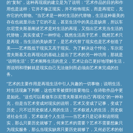
的“复制”，这种再现观的建立是为了说明：“艺术作品的目的和作
用也是这样：它并不修正现实，并不粉饰现实，而是再现它，充
作它的代替物。”当艺术是一种对生活的代替物，生活这种最美的
存在也就显示出了它的不足，甚至生活中的美总是缺席，所以车
尔尼雪夫斯基阐述艺术是对生活的再现，又指出艺术充当生活的
代替物，其实变成了一种悖论，既然生活高于艺术，既然艺术只
是再现，当生活的美缺席了，是艺术代替了现实也是艺术创造了
美——艺术既低于现实又高于现实。为了解决这个悖论，车尔尼
雪夫斯基又在再现论的基础上提出了艺术的另一种功用，那就是
“说明生活”：艺术阐释生活的意义，艺术让自己更好地理解生活，
而说明和理解就是现实自己无法做到而必须由艺术来完成的任
务。
“艺术的主要作用是再现生活中引人兴趣的一切事物；说明生活、
对生活现象下判断，这也常常被摆到首要地位，在诗歌作品中更
是如此。”这也可以看做车尔尼雪夫斯基对自己“再现论”的一种补
充，但是当艺术变成对现实的说明，艺术又变成了记事，变成了
历史，只不过历史叙述人类的生活，艺术叙述人的生活，历史叙
述社会生活，艺术叙述个人生活——当艺术只是记录和说明现
实，那么只要历史就够了，何来艺术的需要？艺术不需要想象只
为现实服务，那么当现实缺席只要历史就够了，又何必艺术的创