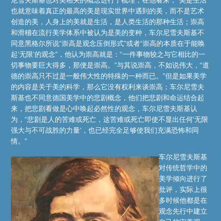
也就意味着真正的最高的美是现实世界中遇到的美，而不是艺术
创造的美，人身上的美就是生活，是人类生活的那种生活；崇高
和滑稽在流行美学体系中被认为是美的变种，车尔尼雪夫斯基不
同意黑格尔所说“崇高是观念压倒形式”或者“崇高的本质在于能唤
起‘无限’的观念”，他认为崇高就是：“一件事物较之与它相比的一
切事物要巨大得多，那便是崇高。”与其说崇高，不如说伟大，“道
德的崇高只不过是一般伟大性的特殊的一种而已。”但是如果美学
的内容是关于美的科学，那么它没有权利来谈崇高；车尔尼雪夫
斯基也不同意德国美学中的悲剧概念，他们把悲剧和命运结合起
来，把悲剧看做是心中唤起必然性的观念，车尔尼雪夫斯基认
为，“悲剧是人的苦难或死亡，这苦难或死亡即使不显出任何‘无限
强大与不可战胜的力量’，也已经完全足够使我们充满恐怖和同
情。”
车尔尼雪夫斯基
对传统哲学中的
美学倾向进行了
批评，实际上很
多时候他都是在
观念先行中建立