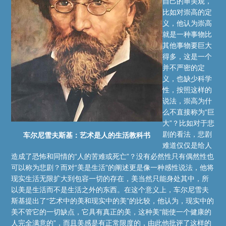
自己的审美观，
比如对崇高的定
义，他认为崇高
就是一种事物比
其他事物要巨大
得多，这是一个
并不严密的定
义，也缺少科学
性，按照这样的
说法，崇高为什
么不直接称为“巨
大”？比如对于悲
剧的看法，悲剧
车尔尼雪夫斯基：艺术是人的生活教科书
难道仅仅是给人
造成了恐怖和同情的“人的苦难或死亡”？没有必然性只有偶然性也
可以称为悲剧？而对“美是生活”的阐述更是像一种感性说法，他将
现实生活无限扩大到包容一切的存在，美当然只能身处其中，所
以美是生活而不是生活之外的东西。在这个意义上，车尔尼雪夫
斯基提出了“艺术中的美和现实中的美”的比较，他认为，现实中的
美不管它的一切缺点，它具有真正的美，这种美“能使一个健康的
人完全满意的”，而且美感是有正常限度的，由此他批评了这样的