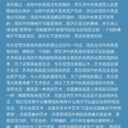
美学观点：自然中的美是没有意图的，而艺术中的美是照人的意
图创造出来的；自然中的美不是有意产生的，所以在现实中美是
很少见到的；现实中的美是瞬息即逝的；现实中的美是不经常
的；现实中的事物不可能是美的，因为它是活的事物，在它身上
体现着“那带有一切粗糙和不美细节的生活的现实过程”；个别的事
物不可能是美的，因为它不是绝对的，而美却是绝对的……
车尔尼雪夫斯基所批判的观点总结为一句话，现实生活中的美是
相对的、偶然的、个别的，而艺术中的美是对现实不足的超越，
艺术就是从现实中美的缺陷而创造出更好的东西的企图实现的结
果，为了证明美就是生活，车尔尼雪夫斯基认为，艺术就是起源
于生活，艺术的美就是活的现实的美，而且现实中的美完全是由
自然产生的，与人对美的愿望无关。为了证明他的观点，车尔尼
雪夫斯基考察了艺术形式，得出了艺术中的美就是现实中的美，
美即生活：建筑是一种美的艺术，但是建筑就是人类实际活动的
一种；雕塑和绘画是艺术，但是这些艺术作品远远不及自然的生
活，“我们完全看不出雕塑或绘画有什么地方可以超过自然和现实
生活。”音乐也是艺术，但是在音乐中艺术“只是生活现象的可怜的
再现”；诗是想象的艺术，但是和现实中相应的形象比较起来，显
然是无力的、不完全的、不明确的，诗只有在修饰点缀和对人
物、事件的结合上胜于现实，但是这样的诗成为了“创造”，而现实