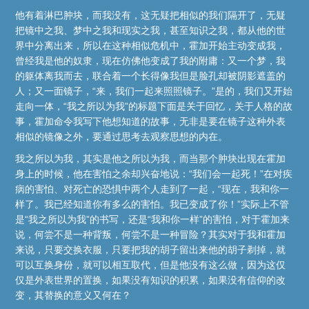
他有着淋巴肿块，而我没有，这无疑把相似的我们隔开了，无疑
把镜中之我、梦中之我和现实之我，甚至知识之我，都从他的世
界中分离出来，所以在这种相似危机中，霍加开始主动变成我，
曾经我是他的奴隶，现在仿佛他变成了我的附庸：又一个梦，我
的躯体离我而去，联合着一个长得像我但是脸孔却被阴影遮盖的
人；又一面镜子，“来，我们一起来照照镜子。”是的，我们又开始
走向一体，“我之所以为我”的标题下面是关于回忆，关于人格的故
事，霍加命令我写下他想知道的故事，无非是要在镜子这种外表
相似的镜像之外，要通过思考去观察思想的内在。
我之所以为我，其实是他之所以为我，而当那个肿块出现在霍加
身上的时候，他在害怕之余却兴奋地说：“我们会一起死！”在对疾
病的害怕、对死亡的恐惧中两个人走到了一起，“现在，我和你一
样了。我已经知道你有多么的害怕。我已变成了你！”实际上不管
是“我之所以为我”的书写，还是“我和你一样”的害怕，对于霍加来
说，何尝不是一种背叛，何尝不是一种冒险？其实对于我和霍加
来说，只要交换衣服，只要把我的胡子留出来他的胡子剃掉，就
可以互换身份，就可以相互取代，但是他没有这么做，因为这仅
仅是外表世界的置换，如果没有知识的积累，如果没有信仰的改
变，其替换的意义又何在？