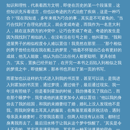
知识和理性，代表着西方文明，即使在历史的某一个段落里，这
些知识充斥着谎言，但也以奇迹的方式治愈了疾病，这是一种巧
合？“现在我知道，多年来视为巧合的事，其实是不可避免的。”当
巧合找到了合理化的意义，就会变成奇迹，而我作为一名意大利
人，就在这东西方的冲突中，让巧合变成了奇迹。奇迹的发生是
因为我找到了相似的人，在没有活在引号之前，他叫霍加。“我和
进屋男子的相似程度令人难以置信！我竟然在那里……”那个相似
的男子曾经出现在我在船上的梦里，“他毫不怀疑自己会有更好的
成就，他无人能敌，他认为自己比任何人都更聪明、更具创造
力。”其实，置换已经开始了，在开完一本书之后陷入到相似之我
的梦境之中，即使醒来，那本书也开始了第一页的书写。
而霍加也以这样的方式进入到我的书页里，甚至可以说，是我进
入到霍加的书页里，通过梦境，通过镜子，最后通过现实。我一
年没有照镜子，但是看到霍加的时候，我仿佛看见了我自己，而
在那个睡梦中，我变成他的速度更加令人难以置信：“他以我的身
份去了我的祖国，和我的未婚妻结了婚，婚礼上没人发现他不是
我。而我则穿着土耳其人的服装，在角落里观看庆祝活动，遇到
母亲及未婚妻时，尽管我流着泪，但两人却没有认出我，都转过
身离我而去了。最后泪水终于让我从这个梦中惊醒了。”其实是令
人不安的，其实是充满风险的，其实是一种无法逃避的宿命，一