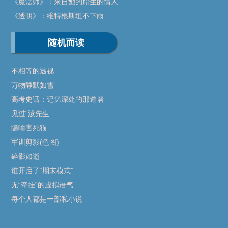
《魔法师》：来自她的胎生的情人
《透明》：维特根斯坦不下雨
随机而读
不相等的透视
万物静默如雪
高考史话：记忆深处的那道墙
见过“泼先生”
隐喻害死猫
军训剪影(色图)
碎影如逝
谁开启了“期末模式”
无“牵挂”的虚拟语气
每个人都是一部私小说