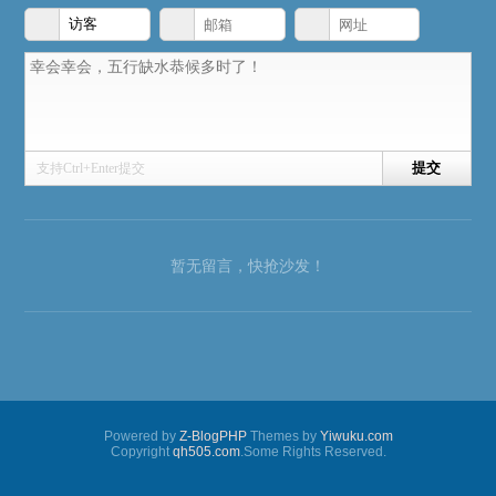
支持Ctrl+Enter提交
暂无留言，快抢沙发！
Powered by
Z-BlogPHP
Themes by
Yiwuku.com
Copyright
qh505.com
.Some Rights Reserved.