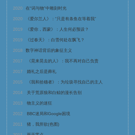
2020
在“词与物”中雕刻时光
2020
《爱尔兰人》：“只是有条鱼在等着我”
2019
《爱你，西蒙》：人生何必预设？
2019
《过春天》：白雪何处在飘飞？
2018
数字神话背后的象征主义
2017
《晃来晃去的人》：我不再对自己负责
2017
婚礼之后是葬礼
2015
《我和拾穗者》：为垃圾寻找自己的主人
2014
关于荒原狼和白鲸的漫长告别
2013
物主义的迷狂
2012
BBC迷局和Google困境
2011
猪，我所欲(色图)
2011
死于零点