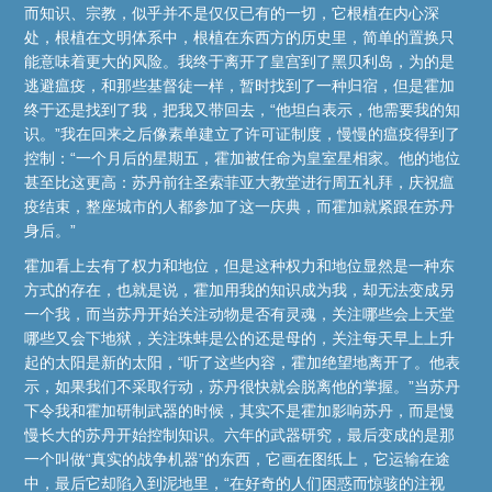
而知识、宗教，似乎并不是仅仅已有的一切，它根植在内心深
处，根植在文明体系中，根植在东西方的历史里，简单的置换只
能意味着更大的风险。我终于离开了皇宫到了黑贝利岛，为的是
逃避瘟疫，和那些基督徒一样，暂时找到了一种归宿，但是霍加
终于还是找到了我，把我又带回去，“他坦白表示，他需要我的知
识。”我在回来之后像素单建立了许可证制度，慢慢的瘟疫得到了
控制：“一个月后的星期五，霍加被任命为皇室星相家。他的地位
甚至比这更高：苏丹前往圣索菲亚大教堂进行周五礼拜，庆祝瘟
疫结束，整座城市的人都参加了这一庆典，而霍加就紧跟在苏丹
身后。”
霍加看上去有了权力和地位，但是这种权力和地位显然是一种东
方式的存在，也就是说，霍加用我的知识成为我，却无法变成另
一个我，而当苏丹开始关注动物是否有灵魂，关注哪些会上天堂
哪些又会下地狱，关注珠蚌是公的还是母的，关注每天早上上升
起的太阳是新的太阳，“听了这些内容，霍加绝望地离开了。他表
示，如果我们不采取行动，苏丹很快就会脱离他的掌握。”当苏丹
下令我和霍加研制武器的时候，其实不是霍加影响苏丹，而是慢
慢长大的苏丹开始控制知识。六年的武器研究，最后变成的是那
一个叫做“真实的战争机器”的东西，它画在图纸上，它运输在途
中，最后它却陷入到泥地里，“在好奇的人们困惑而惊骇的注视