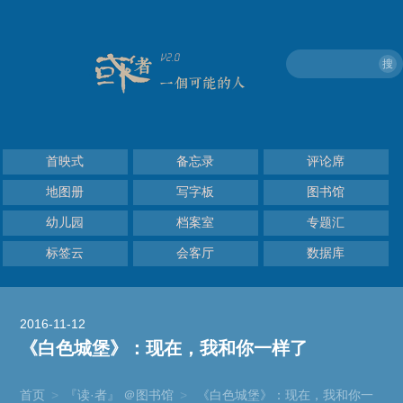
搜
首映式
备忘录
评论席
地图册
写字板
图书馆
幼儿园
档案室
专题汇
标签云
会客厅
数据库
2016-11-12
《白色城堡》：现在，我和你一样了
首页
>
『读·者』 ＠图书馆
>
《白色城堡》：现在，我和你一