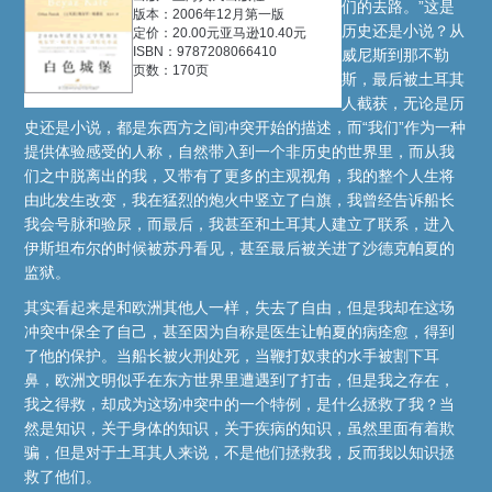
们的去路。”这是
版本：2006年12月第一版
历史还是小说？从
定价：20.00元亚马逊10.40元
ISBN：9787208066410
威尼斯到那不勒
页数：170页
斯，最后被土耳其
人截获，无论是历
史还是小说，都是东西方之间冲突开始的描述，而“我们”作为一种
提供体验感受的人称，自然带入到一个非历史的世界里，而从我
们之中脱离出的我，又带有了更多的主观视角，我的整个人生将
由此发生改变，我在猛烈的炮火中竖立了白旗，我曾经告诉船长
我会号脉和验尿，而最后，我甚至和土耳其人建立了联系，进入
伊斯坦布尔的时候被苏丹看见，甚至最后被关进了沙德克帕夏的
监狱。
其实看起来是和欧洲其他人一样，失去了自由，但是我却在这场
冲突中保全了自己，甚至因为自称是医生让帕夏的病痊愈，得到
了他的保护。当船长被火刑处死，当鞭打奴隶的水手被割下耳
鼻，欧洲文明似乎在东方世界里遭遇到了打击，但是我之存在，
我之得救，却成为这场冲突中的一个特例，是什么拯救了我？当
然是知识，关于身体的知识，关于疾病的知识，虽然里面有着欺
骗，但是对于土耳其人来说，不是他们拯救我，反而我以知识拯
救了他们。