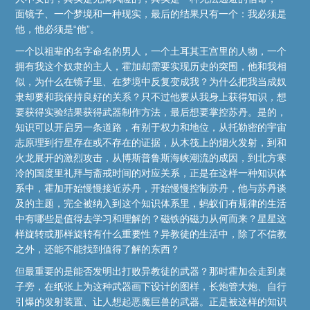
面镜子、一个梦境和一种现实，最后的结果只有一个：我必须是
他，他必须是“他”。
一个以祖辈的名字命名的男人，一个土耳其王宫里的人物，一个
拥有我这个奴隶的主人，霍加却需要实现历史的突围，他和我相
似，为什么在镜子里、在梦境中反复变成我？为什么把我当成奴
隶却要和我保持良好的关系？只不过他要从我身上获得知识，想
要获得实验结果获得武器制作方法，最后想要掌控苏丹。是的，
知识可以开启另一条道路，有别于权力和地位，从托勒密的宇宙
志原理到行星存在或不存在的证据，从木筏上的烟火发射，到和
火龙展开的激烈攻击，从博斯普鲁斯海峡潮流的成因，到北方寒
冷的国度里礼拜与斋戒时间的对应关系，正是在这样一种知识体
系中，霍加开始慢慢接近苏丹，开始慢慢控制苏丹，他与苏丹谈
及的主题，完全被纳入到这个知识体系里，蚂蚁们有规律的生活
中有哪些是值得去学习和理解的？磁铁的磁力从何而来？星星这
样旋转或那样旋转有什么重要性？异教徒的生活中，除了不信教
之外，还能不能找到值得了解的东西？
但最重要的是能否发明出打败异教徒的武器？那时霍加会走到桌
子旁，在纸张上为这种武器画下设计的图样，长炮管大炮、自行
引爆的发射装置、让人想起恶魔巨兽的武器。正是被这样的知识