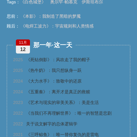
Tags
：
《白色城堡》
奥尔罕·帕慕克
伊斯坦布尔
思前：
《本影》：我制造了黑暗的梦魇
顾后：
《电焊工波力》：宇宙规则和人类情感
11月
那一年·这一天
12
2025
《死钻倒影》：风吹走了我的帽子
2025
《热牛奶》：我只想纵身一跃
2024
《大力水手》：致敬中的还原
2024
《五重奏》：离开才是真正的救赎
2023
《艺术与现实的审美关系》：美是生活
2022
《当我们不再理解世界》：唯一的智慧是悲剧
2022
关于说文解字的总体逻辑学
2021
《三呼鲸鱼》：唯一替你复仇的是雷电