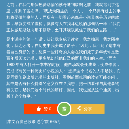
之前，在我们那位热爱动物的苏丹遭到废黜之前，我就逃到了这
里，来到了盖布泽。”我成为陌生的一个人，一个只拥有过去的事
和将要做的事的人，而所有一切看起来像是小说又像是历史的故
事，早就变成了虚构，就像有人在我耳边说的那句话一样：“我们
正从威尼斯航向那不勒斯，土耳其舰队截住了我们的去路……”
是小说中的第一句话，却让我变成了读者，我之抽离，我之陌生
化，我之读者，在历史中我变成了影子：“因此，我回到了这本有
着自己身影的书，想像一些好奇的人会在我们死了多年或许是数
百年后阅读此书，更多地幻想他自己的而非我们的人生。”而当
1982年有人打开一本书的时候，他自动就会变成我，变成作者，
变成书写另一种历史和小说的人：“选择这个书名的人不是我，而
是同意印刷出版此书的出版社。看到前面献词的读者可能会问，
其中是否有什么特殊的意义存在？我想，把一切看作与其他事物
有关联，是我们这个时代的癖好，因此，我也屈从这个通病，出
版了这个故事。”
󰄼
󰄯
赞
0
赏
分享
[本文百度已收录 总字数:6657]