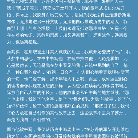
里如此频繁出现于苏丹身边的人都是我，现在他们嫉妒的人是
我！”我成了霍加，我变成了土耳其人，我的童年从埃迪尔奈开
始，实际上，我脱身而出变成“他”，是因为我无法真正走进伊斯坦
布尔，无法走进另一种文明，无法把自己当成历史中的别人，就
像那山顶上的白色塔楼，士兵们永远无抵达那座白塔，它是一个
存在着的知识、宗教和思想，却又远离我们，远离战争，远离权
力，也远离征服。
而其实，在那艘被土耳其人截获的船上，我就开始变成了“他”，我
从梦中构思他，在书中书写他，在镜中找寻他，无论是霍加，无
论是模仿者，无论是我在梦中看见的我，在镜中见到的自己，都
是一种自我的虚构，“有朝一日会有一些人耐心地看完我现在所写
的一切，他们会了解，那个年轻人不是我。而且，或许这些耐心
的读者会像我现在所想的那样，认为这位在读着他的珍贵书籍之
际放弃自己人生的年轻人，他的故事会从它中断的地方继续。”那
个他出现，我给了他名字，给了他“我之所以为我”的故事，给了他
知识和信仰，给了他害怕瘟疫和死亡的思想，“那些日子里，我想
将心力放在自己创作的其他故事上去，这些故事不是为了苏丹，
而是为我自己而创作的。”
而当他被书写，我便从历史中逃离出来，“在苏丹的军队开赴维也
纳之前，在阿谀奉承的小丑及接替我的皇室星相家因狂败被斩首