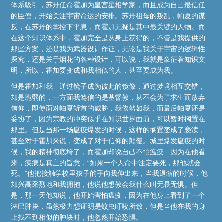
体系吸引，苏丹任命霍加为皇宫星相学家，而且成为自己最信任
的臣僚，开始关注宇宙命运的安排。苏丹祖母的叛乱，帕夏的谋
反，在苏丹的掌控下平息，而霍加无疑是其中最关键的人物。而
在这个知识体系中，霍加完全是从身上获得的，不管是我提供的
那些方案，还是我为武器设计作证，无论是我关于宇宙的逻辑性
探究，还是关于烟花的各种设计，可以说，我就是象征着知识文
明，所以，霍加要变成和我相似的人，甚至要成为我。
但是霍加和我，通过镜子成为彼此的镜像，通过梦境相互交错，
却是脆弱的，一方面我笃信的是基督教，从不会为了求生而放弃
信仰，即使面对帕夏斩首的威胁，我依然如我，而最后帕夏还是
妥协了，因为宗教的冲突似乎在知识世界面前，可以暂时搁置在
那里。但是当那一场瘟疫爆发的时候，这样的搁置变成了亵渎，
甚至对于霍加来说，变成了对于信仰的颠覆。城里爆发瘟疫的时
候，我的精神彻底垮了，而霍加却说自己不怕瘟疫，因为在他看
来，疾病是真主的旨意，“如果一个人命中注定要死，那他就会
死。”他把接触学校里孩子的手向我伸出来，当我退缩的时候，他
却兴高采烈地和我拥抱，他说他想教会我什么叫无畏无惧。但
是，那一天他却说，他开始害怕瘟疫，因为在他身上看到了一个
淋巴肿块，虽然极力想证明是蚊虫叮咬所致，但是当他在我的身
上找不到相似的肿块时，他忽然开始恐惧。