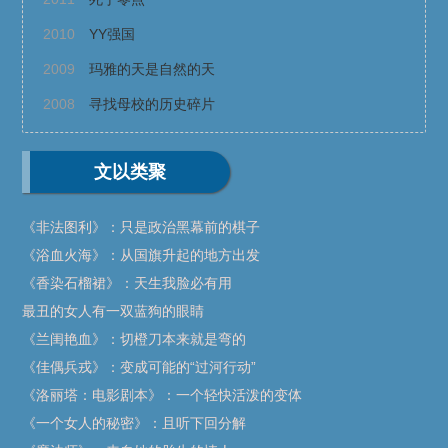
2010
YY强国
2009
玛雅的天是自然的天
2008
寻找母校的历史碎片
文以类聚
《非法图利》：只是政治黑幕前的棋子
《浴血火海》：从国旗升起的地方出发
《香染石榴裙》：天生我脸必有用
最丑的女人有一双蓝狗的眼睛
《兰闺艳血》：切橙刀本来就是弯的
《佳偶兵戎》：变成可能的“过河行动”
《洛丽塔：电影剧本》：一个轻快活泼的变体
《一个女人的秘密》：且听下回分解