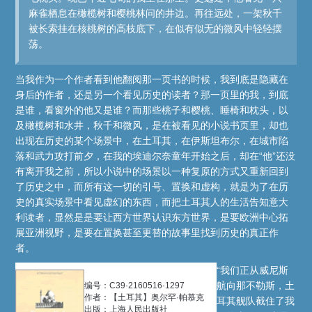
麻雀栖息在橄榄树和樱桃林问的井边。再往远处，一架秋千
被长索挂在核桃树的高枝底下，在似有似无的微风中轻轻摆
荡。
当我作为一个作者看到他翻阅那一页书的时候，我到底是隐藏在
身后的作者，还是另一个看见历史的读者？那一页里的我，到底
是谁，看窗外的他又是谁？而那些桃子和樱桃、睡椅和枕头，以
及橄榄树和水井，秋千和微风，是在被看见的小说书页里，却也
出现在历史的某个场景中，在土耳其，在伊斯坦布尔，在城市陷
落和武力攻打前夕，在我的埃迪尔奈童年开始之后，却在“他”还没
有离开我之前，所以小说中的场景以一种复原的方式又重新回到
了历史之中，而所有这一切的引号、置换和虚构，就是为了在历
史的真实场景中看见虚幻的东西，而把土耳其人的生活告知意大
利读者，显然是是要让西方世界认识东方世界，是要欧洲中心拓
展亚洲视野，是要在置换甚至更替的故事里找到历史的真正作
者。
“我们正从威尼斯
航向那不勒斯，土
编号：C39·2160516·1297
作者：【土耳其】奥尔罕·帕慕克
耳其舰队截住了我
出版：上海人民出版社