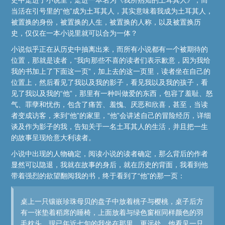
史中走进了小说里，走进一本名为《我所熟知的土耳其人》，而
当活在引号里的“他”成为土耳其人，其实意味着我成为土耳其人，
被置换的身份，被置换的人生，被置换的人称，以及被置换历
史，仅仅在一本小说里就可以合为一体？
小说似乎正在从历史中抽离出来，而所有小说都有一个被期待的
位置，那就是读者，“我向那些不喜的读者们表示歉意，因为我给
我的书加上了下面这一页”，加上去的这一页里，读者坐在自己的
位置上，然后看见了我以及我的影子，看见我以及我的孩子，看
见了我以及我的“他”，那里有一种叫做爱的东西，包容了羞耻、怒
气、罪孽和忧伤，包含了痛苦、羞愧、厌恶和欣喜，甚至，当读
者变成访客，来到“他”的家里，“他”会讲述自己的冒险经历，详细
谈及作为影子的我，告知关于一名土耳其人的生活，并且把一生
的故事呈现给意大利读者。
小说中出现的人物确定，阅读小说的读者确定，那么背后的作者
显然可以隐退，我就在故事的身后，就在历史的背面，我看到他
带着强烈的欲望翻阅我的书，终于看到了“他”的那一页：
桌上一只镶嵌珍珠母贝的盘子中放着桃子与樱桃，桌子后方
有一张垫着稻席的睡椅，上面放着与绿色窗框同样颜色的羽
毛枕头。现已年近七旬的我坐在那里。更远处，他看见一只