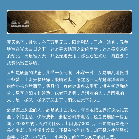
夏天来了，其实，今天万里无云，阳光剔透，干净、清爽，无争
地写在光天白日之下，这是春天结束之后的享受，这是盛夏来临
的预兆，天是谁的天，那么无遮无掩，那么通透光明，简直要把
我诱惑出去暴晒。
人却是疲惫的状态，几乎一夜无眠，小寐一时，又是胡乱地做过
一些梦，上班头脑胀痛，眼睛迷离，感觉这一天都是浑浑噩噩，
疾病小恙突然而至，我只想，身体健康多么重要，没有折磨和痛
苦，尽享这阳光和通透。或者不是我，是活着的人，是围观的
人，是一拨又一拨来了又去了，消失在天下的人。
必是盖上灰尘的人，必是被抹去的人，障目地把世界打扮成很安
全，幸福生活，快乐成长。删帖公司来电话，说是要删除一篇新
闻，2009年的，没咨询什么，出口说给300元。不知道新闻是不
是会变老，但挖掘出坟墓，还是有它的价值，却不是永生的黑纸
白字，它是一串代码，一串字符，约等于300元的封口费。