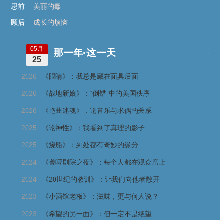
思前：
美丽的毒
顾后：
成长的烦恼
05月
那一年·这一天
25
2026
《眼睛》：我总是藏在面具后面
2026
《战地新娘》：“倒错”中的美国秩序
2026
《艳曲迷魂》：论音乐与求偶的关系
2025
《论神性》：我看到了真理的影子
2025
《烧船》：到处都有奇妙的缘分
2024
《聋哑剧院之夜》：每个人都在观众席上
2024
《20世纪的教训》：让我们向他者敞开
2023
《小酒馆老板》：滋味，更与何人说？
2023
《希望的另一面》：但一定不是绝望