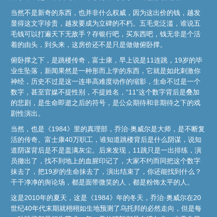
当然不是新奇的东西，也并非什么权威，因为这出价的钱，越发
显得这文字珍贵，越发要成为立碑的不朽。五毛党泛滥，谁说五
毛钱可以打遍天下无敌手？存银行吧，买东西吧，钱无非是个活
着的由头，到头来，这房价还不是只是做做俯卧撑。
俯卧撑之下，是跳楼传奇，富士康，早上说是11连跳，19岁的毕
业生坠落，新闻果然是一种形而上学的东西，它就是如此刺激你
神经，历史不过是这一连串高难度动作的缩影，生命不过是一个
数字，甚至官媒不提性别，不提姓名，“11”这个数字背后是叠加
的悲剧，是生命即逝之后的符号，是公众期待和非期待之下的戏
剧性演出。
当然，也是《1984》里的真理部，乔治·奥威尔是大师，是不断复
活的传奇。富士康40万职工，谁知道跳楼背后是什么阴谋，说知
道阴谋背后是不是盖满灰尘。后来发现，11跳只是一出排练，演
员撤出了，找不到地上的血腥印记了，大家不约而同把这个数字
抹去了，把19岁的生命抹去了，演出结束了，你还能找到什么？
干干净净的舆论场，都是面带微笑的人，都是粉饰太平的人。
这是2010年的夏天，这是《1984》年的冬天，乔治·奥威尔在20
世纪40年代末期就栩栩如生地预测了乌托邦的必然走向，但是每