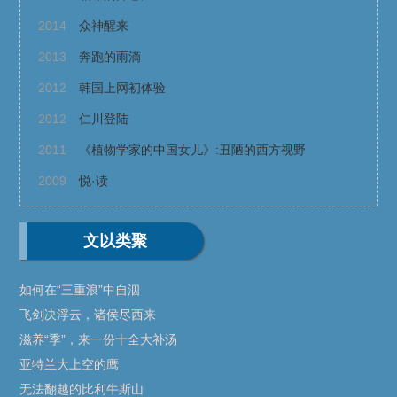
2014
众神醒来
2013
奔跑的雨滴
2012
韩国上网初体验
2012
仁川登陆
2011
《植物学家的中国女儿》:丑陋的西方视野
2009
悦·读
文以类聚
如何在“三重浪”中自泅
飞剑决浮云，诸侯尽西来
滋养“季”，来一份十全大补汤
亚特兰大上空的鹰
无法翻越的比利牛斯山