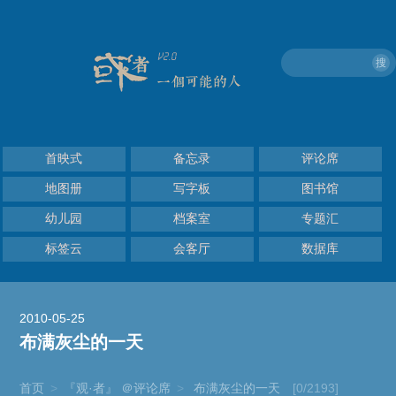
搜
首映式
备忘录
评论席
地图册
写字板
图书馆
幼儿园
档案室
专题汇
标签云
会客厅
数据库
2010-05-25
布满灰尘的一天
首页
>
『观·者』 ＠评论席
>
布满灰尘的一天
[0/2193]