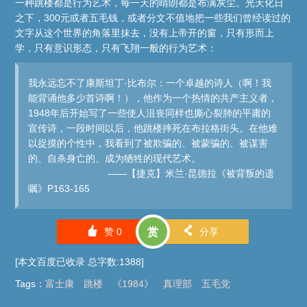
一种跳楼都是行为艺术，每一天的晴朗都是布满灰尘。光天化日
之下，300元或者五毛钱，或者分文不值地把一些我们曾经读过的
文字从这个世界的角落里抹去，没有上帝开的窗，只有形而上
学，只有意识形态，只有飞翔一般的行为艺术：
我永远忘不了康斯坦丁·比布尔：一个卓越的诗人（啊！我
能背诵他多少首诗啊！），他作为一个热情的共产主义者，
1948年后开始写了一些使人沮丧同样也撕心裂肺的平庸的
宣传诗，一段时间以后，他跳楼摔死在布拉格街头。在他难
以捉摸的个性中，我看到了被欺骗的、被蒙骗的、被谋害
的、自杀身亡的、成为牺牲的现代艺术。
——【捷克】米兰·昆德拉《被背叛的遗
嘱》P163-165
󰄼
󰄯
赞
0
赏
分享
[本文百度已收录 总字数:1388]
Tags
：
富士康
跳楼
《1984》
真理部
五毛党