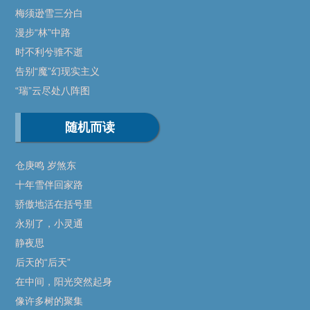
梅须逊雪三分白
漫步“林”中路
时不利兮骓不逝
告别“魔”幻现实主义
“瑞”云尽处八阵图
随机而读
仓庚鸣 岁煞东
十年雪伴回家路
骄傲地活在括号里
永别了，小灵通
静夜思
后天的“后天”
在中间，阳光突然起身
像许多树的聚集