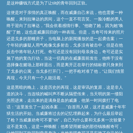
是这种赚钱方式是为了让tilt的青年回到正轨。
这便是对于亲情的真正唤醒，而在威廉自己来说，他也需要一种
唤醒，来到拉琳达的房间，这个一直不苟言笑、一脸冷酷的男人
终于迎向了拉琳达，“我会依着感情行事。”他吻了她，因为她“唤
醒”了她，这也是威廉回归的一种表现。但是，当奇可传来的照片
还是戈多的那幢房子，当电脑上的新闻播放的是一起袭击案：一
个年轻的嫌疑人用气枪像戈多射击，戈多没有被击中，但是在他
反击中将年轻人打死。奇可还是没有回到母亲身边，奇可还是实
施了他的复仇行动，当这一切真的在威廉面前发生，他终于没有
选择像在赌场上那样退出，而是离开正在举行的锦标赛只身来到
了戈多的公寓，当戈多打开门，一把手枪对准了他，“让我们情景
再现，今天只有一个人能活着。”
这是黑暗的晚上，这是历史的再现，这是审讯的复原，这是非人
道的决斗，当连续的喊叫声不断从隔壁传来，当天明的第一缕阳
光照进来，走出来的是满身是血的威廉，他第一时间拨打了电
话：“这里发生了一起凶杀案……”自首而入狱，这才是威廉十年牢
狱生活的开始。当威廉将过去的记忆埋葬起来，为什么最后举起
了枪？当威廉劝奇可不要“tilt”，自己为什么要和戈多来一次较量？
这不是复仇，这是一种唤醒：他希望用赌场的那些钱唤醒奇可，
让他回到正轨回到母亲身边；当他发现奇可还是实施了自己的计