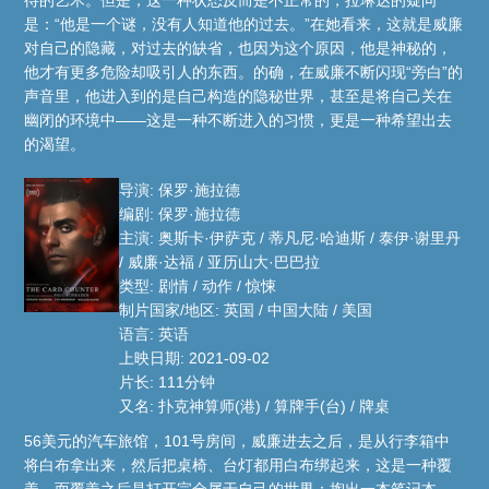
是：“他是一个谜，没有人知道他的过去。”在她看来，这就是威廉
对自己的隐藏，对过去的缺省，也因为这个原因，他是神秘的，
他才有更多危险却吸引人的东西。的确，在威廉不断闪现“旁白”的
声音里，他进入到的是自己构造的隐秘世界，甚至是将自己关在
幽闭的环境中——这是一种不断进入的习惯，更是一种希望出去
的渴望。
导演: 保罗·施拉德
编剧: 保罗·施拉德
主演: 奥斯卡·伊萨克 / 蒂凡尼·哈迪斯 / 泰伊·谢里丹
/ 威廉·达福 / 亚历山大·巴巴拉
类型: 剧情 / 动作 / 惊悚
制片国家/地区: 英国 / 中国大陆 / 美国
语言: 英语
上映日期: 2021-09-02
片长: 111分钟
又名: 扑克神算师(港) / 算牌手(台) / 牌桌
56美元的汽车旅馆，101号房间，威廉进去之后，是从行李箱中
将白布拿出来，然后把桌椅、台灯都用白布绑起来，这是一种覆
盖，而覆盖之后是打开完全属于自己的世界：掏出一本笔记本，