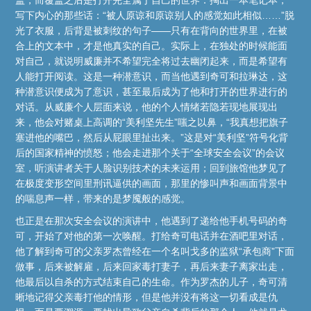
写下内心的那些话：“被人原谅和原谅别人的感觉如此相似……”脱
光了衣服，后背是被刺纹的句子——只有在背向的世界里，在被
合上的文本中，才是他真实的自己。实际上，在独处的时候能面
对自己，就说明威廉并不希望完全将过去幽闭起来，而是希望有
人能打开阅读。这是一种潜意识，而当他遇到奇可和拉琳达，这
种潜意识便成为了意识，甚至最后成为了他和打开的世界进行的
对话。从威廉个人层面来说，他的个人情绪若隐若现地展现出
来，他会对赌桌上高调的“美利坚先生”嗤之以鼻，“我真想把旗子
塞进他的嘴巴，然后从屁眼里扯出来。”这是对“美利坚”符号化背
后的国家精神的愤怒；他会走进那个关于“全球安全会议”的会议
室，听演讲者关于人脸识别技术的未来运用；回到旅馆他梦见了
在极度变形空间里刑讯逼供的画面，那里的惨叫声和画面背景中
的喘息声一样，带来的是梦魇般的感觉。
也正是在那次安全会议的演讲中，他遇到了递给他手机号码的奇
可，开始了对他的第一次唤醒。打给奇可电话并在酒吧里对话，
他了解到奇可的父亲罗杰曾经在一个名叫戈多的监狱“承包商”下面
做事，后来被解雇，后来回家毒打妻子，再后来妻子离家出走，
他最后以自杀的方式结束自己的生命。作为罗杰的儿子，奇可清
晰地记得父亲毒打他的情形，但是他并没有将这一切看成是仇