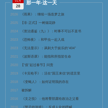
01月
那一年·这一天
28
2026
《雨果》：继续一场造梦之旅
2025
【非·正式】一树烟花静
2024
《资治通鉴（九）》：时事不可以不直书
2023
《恐怖夜》：和甲虫一起入戏
2023
《无法显示》：讽刺大于娱乐的“404”
2021
《波斯语课》：能指和所指皆生命
2020
【“疫”起过春节】问责
2019
《卡宾枪手》：活在“国王来信”的谎言里
2018
《变蝇人》：如何证明我的存在
2017
被拆解
2016
《文之悦》：他将臀部露给政治之父看
2016
《禁忌的游戏》：反成人化的呼喊