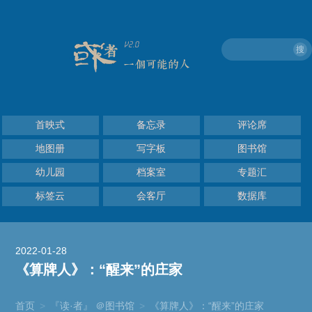
搜
首映式
备忘录
评论席
地图册
写字板
图书馆
幼儿园
档案室
专题汇
标签云
会客厅
数据库
2022-01-28
《算牌人》：“醒来”的庄家
首页
>
『读·者』 ＠图书馆
>
《算牌人》：“醒来”的庄家