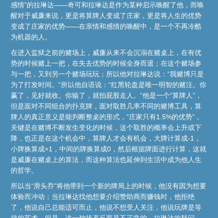
感情”的拉琳达——奇可和拉琳达是作为某种启示唤醒了他，而唤
醒对于威廉来说，更是将算牌人变成了庄家，更是将人生的优势
变成了庄家的优势——在亲情和感情的唤醒中，是一个不再冷酷
为机器的人。
在进入监狱之前的赌场上，威廉从来不会沉溺在赌桌上，在有优
势的时候赌上一把，在失去优势的时候全身而退；在这个赌场参
与一把，又到另一个赌场玩玩；所以他对拉琳达说：“我赌博只是
为了打发时间。”所以他自语说：“红黑轮盘是唯一明智的赌注。你
赢了，见好就收。你输了，就拍屁股走人。”他是一个“算牌人”，
但是面对不同组合的扑克牌，面对取胜几率不同的赌博工具，算
牌人的真正意义是能判断整桌的形式，“庄家只有1.5%的优势”，
关键是在赌博不断发生变化的时候，这个取胜的概率会上升或下
降，也正是在这个机会中，算牌人才会有机会，大牌计算成-1，
小牌换算成+1，中间的牌换算成0，然后根据牌面进行计算，这就
是威廉在赌桌上的算法，而这种算法也延伸到生活中成为他人生
的哲学。
所以当“滑头乔”将他带到一个新的牌局上的时候，他没有因为想要
体验而冲动；当拉琳达找他想要介绍赞助商而赚钱时，他拒绝
了，他说自己总能适可而止，他说不想受人关注，他说玩牌是等
待的艺术。但是，这一种状态反而是不正常的，拉琳达的疑问