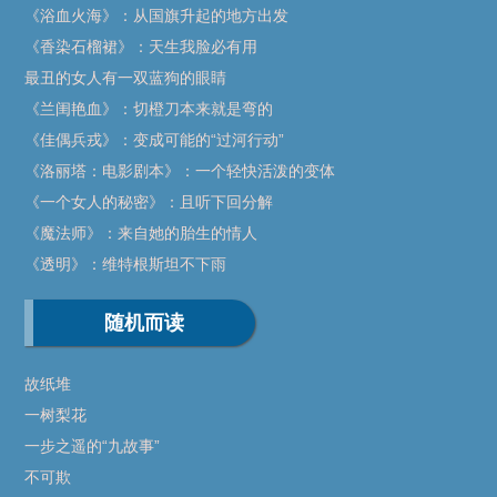
《浴血火海》：从国旗升起的地方出发
《香染石榴裙》：天生我脸必有用
最丑的女人有一双蓝狗的眼睛
《兰闺艳血》：切橙刀本来就是弯的
《佳偶兵戎》：变成可能的“过河行动”
《洛丽塔：电影剧本》：一个轻快活泼的变体
《一个女人的秘密》：且听下回分解
《魔法师》：来自她的胎生的情人
《透明》：维特根斯坦不下雨
随机而读
故纸堆
一树梨花
一步之遥的“九故事”
不可欺