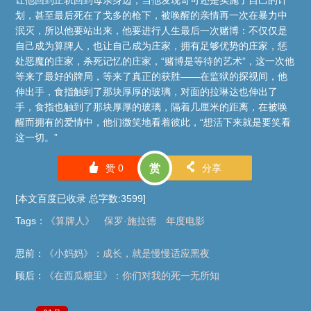
划，甚至最后死在了戈多的枪下，被唤醒的亲情再一次在暴力中
泯灭，所以他要站出来，他要进行人生最后一次赌博：不仅仅是
自己成为算牌人，也让自己成为庄家，拥有足够优势的庄家，惩
处恶魔的庄家，杀死记忆的庄家，“赌博是等待的艺术”，这一次他
等来了最好的牌局，等来了真正的获胜——在监狱的探视间，他
伸出手，食指触到了那块厚厚的玻璃，对面的拉琳达也伸出了
手，食指也触到了那块厚厚的玻璃，隔着几厘米的距离，在被唤
醒而拥有的爱情中，他们微笑地看着彼此，“想活下来就是要笑看
这一切。”
󰄼
󰄯
赞
0
赏
分享
[本文百度已收录 总字数:3599]
Tags
：
《算牌人》
保罗·施拉德
年度电影
思前：
《小妈妈》：成长，就是慢慢适应黑夜
顾后：
《在西瓜糖里》：你们对我的死一无所知