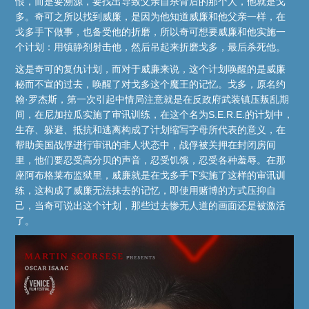
恨，而是要溯源，要找出导致父亲自杀背后的那个人，他就是戈
多。奇可之所以找到威廉，是因为他知道威廉和他父亲一样，在
戈多手下做事，也备受他的折磨，所以奇可想要威廉和他实施一
个计划：用镇静剂射击他，然后吊起来折磨戈多，最后杀死他。
这是奇可的复仇计划，而对于威廉来说，这个计划唤醒的是威廉
秘而不宣的过去，唤醒了对戈多这个魔王的记忆。戈多，原名约
翰·罗杰斯，第一次引起中情局注意就是在反政府武装镇压叛乱期
间，在尼加拉瓜实施了审讯训练，在这个名为S.E.R.E.的计划中，
生存、躲避、抵抗和逃离构成了计划缩写字母所代表的意义，在
帮助美国战俘进行审讯的非人状态中，战俘被关押在封闭房间
里，他们要忍受高分贝的声音，忍受饥饿，忍受各种羞辱。在那
座阿布格莱布监狱里，威廉就是在戈多手下实施了这样的审讯训
练，这构成了威廉无法抹去的记忆，即使用赌博的方式压抑自
己，当奇可说出这个计划，那些过去惨无人道的画面还是被激活
了。