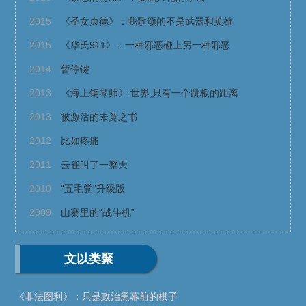
2015
《圣女贞德》：我歌颂的不是武器和英雄
2015
《华氏911》：一种邪恶碰上另一种邪恶
2014
暂停键
2013
《海上钢琴师》:世界,只有一个跳板的距离
2013
被激活的未竟之书
2012
比如疼痛
2011
云雀叫了一整天
2010
“五毛党”升级版
2009
山寨里的“战斗机”
文以类聚
《非法图利》：只是政治黑幕前的棋子