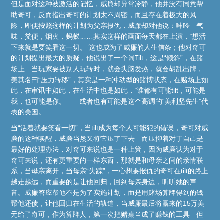
但是面对这种被激活的记忆，威廉却异常冷静，他并没有同意帮
助奇可，反而指出奇可的计划太不周密，而且存在着极大的风
险，即使按照这样的计划为父亲报仇，威廉却对他说：呻吟，气
味，粪便，烟火，蚂蚁……其实这样的画面每天都在上演，“想活
下来就是要笑看这一切。”这也成为了威廉的人生信条；他对奇可
的计划提出最大的质疑，他说出了一个词Tilt，这是“倾斜”，在赌
场上，当玩家要被别人玩转时，就会头脑发热，就会胡乱出牌，
美其名曰“压力转移”，其实是一种冲动型的赌博状态，在赌场上如
此，在审讯中如此，在生活中也是如此，“谁都有可能tilt，可能是
我，也可能是你。——或者也有可能是这个高调的“美利坚先生”代
表的美国。
当“活着就要笑看一切”，当tilt成为每个人可能犯的错误，奇可对威
廉的这种唤醒，威廉当然又将它压了下去，而压抑着对于自己是
最好的处理办法，对奇可来说也是一种上策，因为威廉认为对于
奇可来说，还有更重要的一样东西，那就是和母亲之间的亲情联
系，当母亲离开，当母亲“失踪”，一心想要报仇的奇可在tilt的路上
越走越远，而重要的是让他回归，回到母亲身边，听听她的声
音。威廉答应帮他不是为了实施计划，而是用赌场算牌得到的钱
帮他还债，让他回归在生活的轨道，当威廉最后将赢来的15万美
元给了奇可，作为算牌人，第一次把赌桌当成了赚钱的工具，但