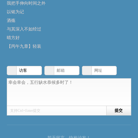
我把手伸向时间之外
以铭为记
酒殇
与其深入不如经过
晴方好
【丙午九章】轻装
支持Ctrl+Enter提交
暂无留言，快抢沙发！