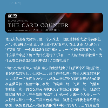
[0/3189]
他出入美国各大赌场，他一个人来去，他把赌博看成是“等待的艺
术”，他懂得适可而止，甚至他作为“算牌人”坐上赌桌也只是为了
“打发时间”，一个和赌场保持距离的人，一个和赌桌游离的人，为
什么最后拿起了枪？为什么进行了“只有一个人能活着”的较量？为
什么在全身是血的胜利中拨打了自首电话？
“为什么”将“算牌人”威廉·泰尔的生活划出了前后两个不同的阶段，
看起来截然相反，但实际上，那个保持低调不想引人关注的算牌
人，是将一切压抑在内心中，就像从来就害怕幽闭环境的他却能
在监狱里待上整整十年，在统一的房间，统一的床，统一的醒来
和睡去，统一的吃饭和劳动中泯灭了和自己有关的一切，但是按
部就班的生活，完全低调的状态，让他一个人来一个人去，一个
人把过去锁住一个人不露声色地活着，但是这一种状态却终于被
唤醒，唤醒他的是人渴望复仇的“带G字头”的奇可，是“我更在意