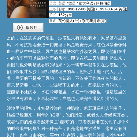
语言:
英语 / 德语 / 意大利语 / 阿拉伯语
上映日期:
1996-12-06(美国)
/
1997-03-14(英国)
片长:
162分钟
又名:
英伦情人(台) / 别问我是谁(港)
是的，在这恶劣的气候里，沙漠里只有风没有水，风是基布里旋
风，不可抗拒地会把一切掩埋；风是哈麦丹风，红色风暴会像鲜
血一样从空中降落；风当然也是缺水的沙漠之风，即使他们在小
小的汽车里可以躲避外面的风沙，即使在第二天能顺利爬出来，
而眼前也分明是被吞噬的结果：另一辆车早就消失在沙漠里，他
们用铁锹才从沙土里找到被埋没的车，挖出沙土地下的人。活
着，需要的不是关于风的一切知识，不管关于昨晚夜色的撩人，
而只是需要一些水，一些被喝下去的水，一些抵抗炎热的水，一
些能够不死的水。水在冷却箱里，水在一种植物里，但是这里的
水里没有游鱼，不再花园里，当然也无法完全满足饥渴的人。
沙漠里的现实，其实是沙漠的一种隐喻。凯瑟琳是别人的妻子，
结婚已经迎来一周年的“纸婚”，他们恩爱，或者丈夫曾经离开她，
或者他们的婚姻看起来像是“虚构”的，或者凯瑟琳在发现了那个K
的时候眼中闪烁出另一种光芒，但是这是在沙漠里，这里没有可
以让一条鱼自由的水。买丝巾的邂逅，篝火旁的注目，沙尘中的