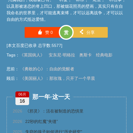
以及那被迷恋的脊上凹口，那被烟花照亮的壁画，其实只有在自
我命名的世界里，才可能逃离束缚，才可以远离战争，才可以以
自由的方式抵达爱情。
󰄼
󰄯
赞
0
赏
分享
[本文百度已收录 总字数:5577]
Tags
：
《英国病人》
安东尼·明格拉
奥斯卡
经典电影
思前：
《勇敢的心》：自由的觉醒者
顾后：
《美国丽人》：那玫瑰，只开了一个早晨
06月
那一年·这一天
16
2026
《邪灵》：活在被制造的恐惧里
2026
22秒的红魔“夹缝”
2025
失窃的孩子如何进行“历史研究”