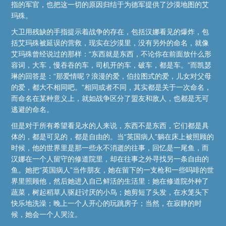
指的军官，也把这一切的原因归结于为德军提供了沙漠地图的艾
玛殊。
大卫用残缺的手指提示着战争的存在，包括汉娜看见的爆炸，包
括艾玛殊被延误的营救，现实在沙漠里，没有另外的命名，就像
艾玛殊曾经说过的那样：“东西就是东西，不论你在前面放什么形
容词，大车，慢吞吞的车，司机开的车，破车，都是车。”而凯瑟
琳的回答是：“那爱情呢？浪漫的爱，伯拉图式的爱，儿女对父母
的爱，都大不相同吧。”相同或者不同，其实都是关于一次命名，
而命名在某种意义上，就如战争区分了盟友和敌人，也都是无可
逃避的命名。
但是对于所有希望看见水的人来说，东西不是东西，它们都是具
体的，都是可见的，都是自由的。当“英国病人”躺在床上被照顾的
时候，他的世界里是那一些永不消逝的往事，回忆是一尾鱼，而
汉娜在一个人留守的修道院里，却在往事之外寻找另一条自由的
鱼。她把“英国病人”当作朋友，她在留下的一支枪和一些吗啡的世
界里照顾他，然后她进入自己鲜活的生活里：她在修道院外种了
蔬菜，树起稻草人驱赶讨厌的小鸟；她剪短了头发，在水笼头下
快乐地洗澡；晚上一个人开心的玩跳房子；当然，在寂静的时
候，她会一个人哭泣。