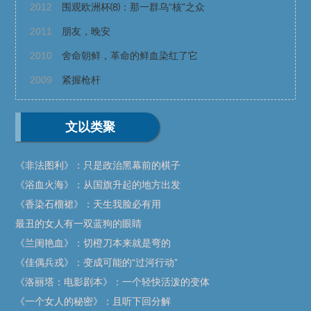
2012
围观欧洲杯⑻：那一群乌“核”之众
2011
朋友，晚安
2010
舍命朝鲜，革命的鲜血染红了它
2009
紧握枪杆
文以类聚
《非法图利》：只是政治黑幕前的棋子
《浴血火海》：从国旗升起的地方出发
《香染石榴裙》：天生我脸必有用
最丑的女人有一双蓝狗的眼睛
《兰闺艳血》：切橙刀本来就是弯的
《佳偶兵戎》：变成可能的“过河行动”
《洛丽塔：电影剧本》：一个轻快活泼的变体
《一个女人的秘密》：且听下回分解