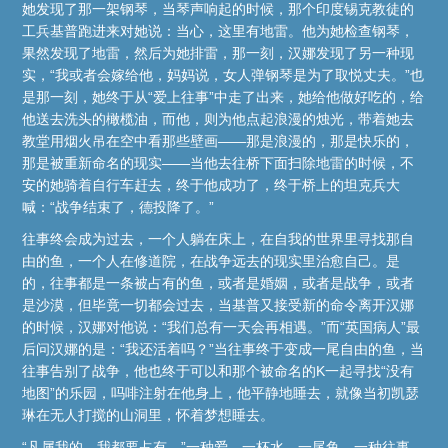
她发现了那一架钢琴，当琴声响起的时候，那个印度锡克教徒的
工兵基普跑进来对她说：当心，这里有地雷。他为她检查钢琴，
果然发现了地雷，然后为她排雷，那一刻，汉娜发现了另一种现
实，“我或者会嫁给他，妈妈说，女人弹钢琴是为了取悦丈夫。”也
是那一刻，她终于从“爱上往事”中走了出来，她给他做好吃的，给
他送去洗头的橄榄油，而他，则为他点起浪漫的烛光，带着她去
教堂用烟火吊在空中看那些壁画——那是浪漫的，那是快乐的，
那是被重新命名的现实——当他去往桥下面扫除地雷的时候，不
安的她骑着自行车赶去，终于他成功了，终于桥上的坦克兵大
喊：“战争结束了，德投降了。”
往事终会成为过去，一个人躺在床上，在自我的世界里寻找那自
由的鱼，一个人在修道院，在战争远去的现实里治愈自己。是
的，往事都是一条被占有的鱼，或者是婚姻，或者是战争，或者
是沙漠，但毕竟一切都会过去，当基普又接受新的命令离开汉娜
的时候，汉娜对他说：“我们总有一天会再相遇。”而“英国病人”最
后问汉娜的是：“我还活着吗？”当往事终于变成一尾自由的鱼，当
往事告别了战争，他也终于可以和那个被命名的K一起寻找“没有
地图”的乐园，吗啡注射在他身上，他平静地睡去，就像当初凯瑟
琳在无人打搅的山洞里，怀着梦想睡去。
“凡属我的，我都要占有。”一种爱，一杯水，一尾鱼，一种往事，