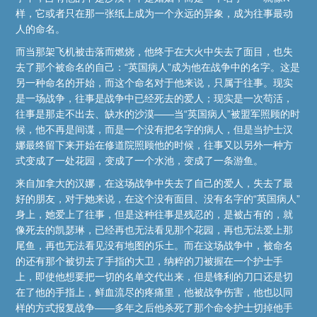
样，它或者只在那一张纸上成为一个永远的异象，成为往事最动
人的命名。
而当那架飞机被击落而燃烧，他终于在大火中失去了面目，也失
去了那个被命名的自己：“英国病人”成为他在战争中的名字。这是
另一种命名的开始，而这个命名对于他来说，只属于往事。现实
是一场战争，往事是战争中已经死去的爱人；现实是一次苟活，
往事是那走不出去、缺水的沙漠——当“英国病人”被盟军照顾的时
候，他不再是间谍，而是一个没有把名字的病人，但是当护士汉
娜最终留下来开始在修道院照顾他的时候，往事又以另外一种方
式变成了一处花园，变成了一个水池，变成了一条游鱼。
来自加拿大的汉娜，在这场战争中失去了自己的爱人，失去了最
好的朋友，对于她来说，在这个没有面目、没有名字的“英国病人”
身上，她爱上了往事，但是这种往事是残忍的，是被占有的，就
像死去的凯瑟琳，已经再也无法看见那个花园，再也无法爱上那
尾鱼，再也无法看见没有地图的乐土。而在这场战争中，被命名
的还有那个被切去了手指的大卫，纳粹的刀被握在一个护士手
上，即使他想要把一切的名单交代出来，但是锋利的刀口还是切
在了他的手指上，鲜血流尽的疼痛里，他被战争伤害，他也以同
样的方式报复战争——多年之后他杀死了那个命令护士切掉他手