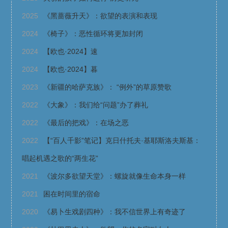
2025
《黑蔷薇升天》：欲望的表演和表现
2024
《椅子》：恶性循环将更加封闭
2024
【欧也·2024】速
2024
【欧也·2024】暮
2023
《新疆的哈萨克族》： “例外”的草原赞歌
2022
《大象》：我们给“问题”办了葬礼
2022
《最后的把戏》：在场之恶
2022
【“百人千影”笔记】克日什托夫·基耶斯洛夫斯基：
唱起机遇之歌的“两生花”
2021
《波尔多欲望天堂》：螺旋就像生命本身一样
2021
困在时间里的宿命
2020
《易卜生戏剧四种》：我不信世界上有奇迹了