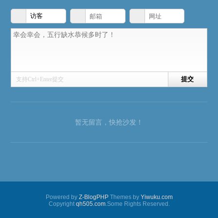
支持Ctrl+Enter提交
暂无留言，快抢沙发！
Powered by
Z-BlogPHP
Themes by
Yiwuku.com
Copyright
qh505.com
.Some Rights Reserved.