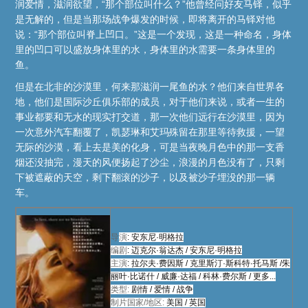
润爱情，滋润欲望，“那个部位叫什么？”他曾经问好友马铎，似乎
是无解的，但是当那场战争爆发的时候，即将离开的马铎对他
说：“那个部位叫脊上凹口。”这是一个发现，这是一种命名，身体
里的凹口可以盛放身体里的水，身体里的水需要一条身体里的
鱼。
但是在北非的沙漠里，何来那滋润一尾鱼的水？他们来自世界各
地，他们是国际沙丘俱乐部的成员，对于他们来说，或者一生的
事业都要和无水的现实打交道，那一次他们远行在沙漠里，因为
一次意外汽车翻覆了，凯瑟琳和艾玛殊留在那里等待救援，一望
无际的沙漠，看上去是美的化身，可是当夜晚月色中的那一支香
烟还没抽完，漫天的风便扬起了沙尘，浪漫的月色没有了，只剩
下被遮蔽的天空，剩下翻滚的沙子，以及被沙子埋没的那一辆
车。
导
演
:
安东尼·明格拉
编剧
:
迈克尔·翁达杰
/
安东尼·明格拉
主演
:
拉尔夫·费因斯
/
克里斯汀·斯科特·托马斯
/
朱
丽叶·比诺什
/
威廉·达福
/
科林·费尔斯
/
更多...
类型:
剧情
/
爱情
/
战争
制片国家/地区:
美国 / 英国