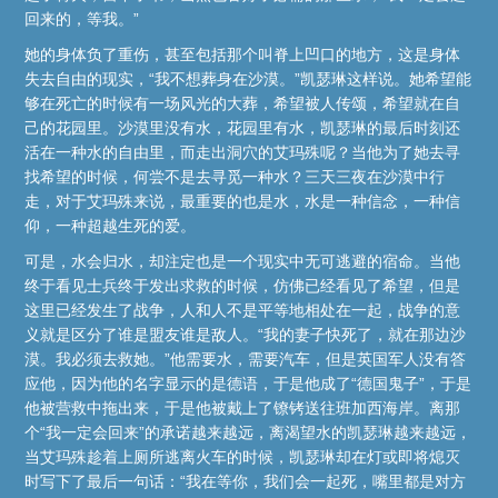
回来的，等我。”
她的身体负了重伤，甚至包括那个叫脊上凹口的地方，这是身体
失去自由的现实，“我不想葬身在沙漠。”凯瑟琳这样说。她希望能
够在死亡的时候有一场风光的大葬，希望被人传颂，希望就在自
己的花园里。沙漠里没有水，花园里有水，凯瑟琳的最后时刻还
活在一种水的自由里，而走出洞穴的艾玛殊呢？当他为了她去寻
找希望的时候，何尝不是去寻觅一种水？三天三夜在沙漠中行
走，对于艾玛殊来说，最重要的也是水，水是一种信念，一种信
仰，一种超越生死的爱。
可是，水会归水，却注定也是一个现实中无可逃避的宿命。当他
终于看见士兵终于发出求救的时候，仿佛已经看见了希望，但是
这里已经发生了战争，人和人不是平等地相处在一起，战争的意
义就是区分了谁是盟友谁是敌人。“我的妻子快死了，就在那边沙
漠。我必须去救她。”他需要水，需要汽车，但是英国军人没有答
应他，因为他的名字显示的是德语，于是他成了“德国鬼子”，于是
他被营救中拖出来，于是他被戴上了镣铐送往班加西海岸。离那
个“我一定会回来”的承诺越来越远，离渴望水的凯瑟琳越来越远，
当艾玛殊趁着上厕所逃离火车的时候，凯瑟琳却在灯或即将熄灭
时写下了最后一句话：“我在等你，我们会一起死，嘴里都是对方