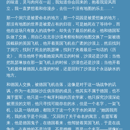
的味道，灵与肉何在一起，我知道你会回来的，抱着我迎风而
立，我一直梦想着和你漫步，去往一个没有地图的乐土……”
那一个洞穴是被爱命名的地方，那一个花园是被爱想象的地方，
那没有地图的世界是被爱占有的归宿，可是她死在了等待中，而
他在这场只有敌人的战争中，却失去了最后的机会，他和德国军
队做了交换，用自己在北非沙漠考察绘制的地图交换了一架被德
国截获的英国飞机，他开着英国飞机在广袤的沙漠上，然后找到
了洞穴，找到了死去的凯瑟琳，找到了夹着最后一句话的《历
史》。而当他终于抱着她迎风而立的时候，沙漠还是沙漠；当他
把凯瑟琳放在那一架飞机上的时候，沙漠也还是沙漠；当他开着
飞机最终被德国人击落的时候，还是回到了沙漠这个永远缺水的
地方。
和德国人交换，被德国飞机击落，这像是对于这一场战争的讥
讽，作为一名国际沙丘俱乐部的成员，他其实不属于德国，也不
属于盟军，他只是一个匈牙利籍的历史学家，他只探究沙漠深处
被湮没的文明，他只寻找可能存在的水，但是一个名字，一架飞
机，以及一场纸婚，都毁灭了这一个关于水的渴望，“她因我而
死，我的名字是个问题。”又回到了关于命名的寓言，在盟军看
来，他是德国鬼子，在德国看来，他驾驶着英国飞机，于是在战
争中，占有他的不是沙漠，不是婚姻，而是一个名字——就像K一