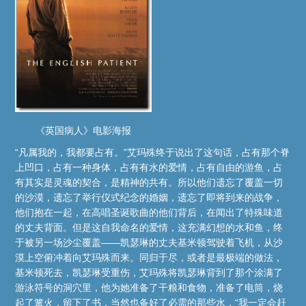
《英国病人》电影海报
“凡属我的，我都要占有。”艾玛殊终于说出了这句话，占有那个脊
上凹口，占有一种身体，占有有水的爱情，占有自由的游鱼，占
有其实是灵魂的契合，是精神的共有。所以他们遗忘了覆盖一切
的沙漠，遗忘了举行仪式纪念的婚姻，遗忘了即将到来的战争，
他们抱在一起，在高唱圣诞歌曲的他们背后，在闻出了特殊味道
的丈夫背面。但是这自我命名的爱情，这充满幻想的水和鱼，终
于被另一场沙尘覆盖——凯瑟琳的丈夫基米顿驾驶着飞机，从沙
漠上空俯冲着向艾玛殊而来。同归于尽，或者是最极端的做法，
基米顿死去，凯瑟琳受重伤，艾玛殊将凯瑟琳背到了那个涂满了
游泳符号的洞穴里，他为她准备了干粮和食物，准备了电筒，烧
起了篝火，留下了书，当然也备好了必需的那些水，“我一定会赶