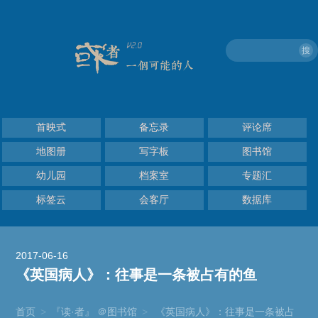
搜
首映式
备忘录
评论席
地图册
写字板
图书馆
幼儿园
档案室
专题汇
标签云
会客厅
数据库
2017-06-16
《英国病人》：往事是一条被占有的鱼
首页
>
『读·者』 ＠图书馆
>
《英国病人》：往事是一条被占