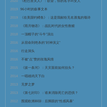
2020
《杜巴里夫人》：欲望，你的名字叫女人
2019
96小时的叙事文本
2019
《在美国钓鳟鱼》：这是我献给无名酒鬼的颂诗
2018
《雨月物语》：战乱时代的女性救赎
2018
一顶帽子的“斗牛”演出
2016
从宿命到绝杀的“封神演义”
2016
行走洞头
2016
不被“点”赞的玫瑰风情
2015
《拔一条河》：天灾面前如何抬头？
2014
一唱雄鸡天下白
2013
无梦之梦
2013
《第七封印》：谁来消除死亡的恐惧？
2012
围观欧洲杯⑼：后脚跟的“性感风暴”