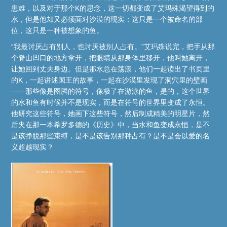
患难，以及对于那个K的思念，这一切都变成了艾玛殊渴望得到的
水，但是他却又必须面对沙漠的现实：这只是一个被命名的部
位，这只是一种被想象的鱼。
“我最讨厌占有别人，也讨厌被别人占有。”艾玛殊说完，把手从那
个脊山凹口的地方拿开，把眼睛从那身体里移开，他叫她离开，
让她回到丈夫身边。但是那水总在荡漾，他们一起读出了书页里
的K，一起讲述国王的故事，一起在沙漠里发现了洞穴里的壁画
——那些像是图腾的符号，像极了在游泳的鱼，是的，这个世界
的水和鱼有时候并不是现实，而是在符号的世界里变成了永恒。
他研究这些符号，她画下这些符号，然后制成精美的明星片，然
后夹在那一本希罗多德的《历史》中，当水和鱼变成永恒，是不
是该挣脱那些束缚，是不是该告别那种占有？是不是会以爱的名
义超越现实？