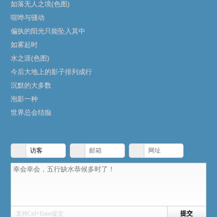
如落无人之境(色图)
喧哗与骚动
偏执的阳光只能坠入其中
如雾起时
水之涯(色图)
今后大地上的影子排列成行
沉默的大多数
泡影一种
世界总会结痂
支持Ctrl+Enter提交