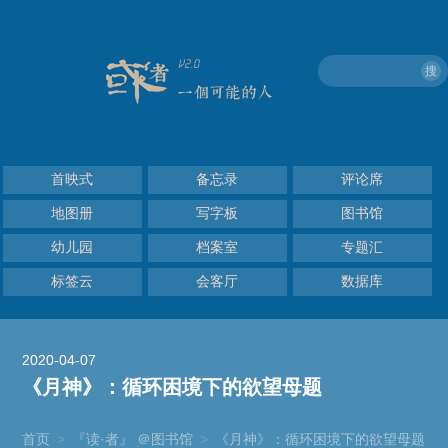
搜
首映式
备忘录
评论席
地图册
写字板
图书馆
幼儿园
档案室
专题汇
标签云
会客厅
数据库
2020-04-07
《月神》：循环困境下的欲望母题
首页
>
『读·者』 ＠图书馆
>
《月神》：循环困境下的欲望母题