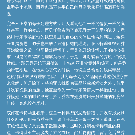
母亲留在路上，而到了路边酒店，卡特莉亚又故意对载她的司机
说乔是小流氓，而乔也毫不在乎自己的母亲竟然开始喝酒开始鄙
视……
完全不正常的母子处理方式，让人看到他们一样的偏执一样的疯
狂甚至一样的变态。而贝托鲁奇为了表现乔对于父爱的缺失，竟
然用母亲来唤醒他的欲望并且用自己的肉体让他得到满足，这实
在匪夷所思，似乎也曲解了弗洛伊德的理论。在卡特莉亚得知乔
开始吸毒之后，似乎幡然醒悟了，于是她开始体悟儿子的内心渴
求，但是简单得将之理解为欲望，于是，她对躺着的乔说：“你真
性感。”那天乔开始下厨做饭，卡特莉亚非常意外和惊喜，但是乔
的厨艺很烂，在他灰心丧气的时候，他说自己偷她的钱买毒品，
还说“你从来没有理解过我”，以为母子之间的隔阂会通过心理疗伤
来化解，但是除了卡特莉亚去找提供毒品的穆斯塔法之外，似乎
并没有挽救的措施，她甚至作为一个母亲像情人一样抱住他，当
乔摸她下体的时候没有阻拦，乔靠在她胸前用头触摸她的乳房的
时候，她也没有反对。
或许在卡特莉亚看来，这是一种典型的恋母情结，并没有涉及到
什么乱伦，但是当乔在路上顾自开车离开母子之后又重逢，在汽
车旅馆里母子又发生了欲望故事，当时的乔躺在卡特莉亚的身
边，卡特莉亚主动脱去了乔的衣服，然后吻他的后背，之后当乔