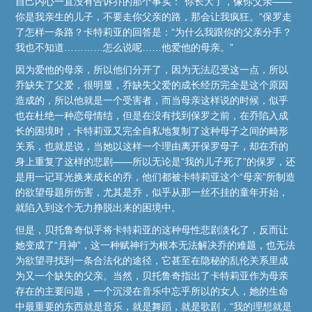
自己内心一直没有告诉乔的那个事实：“你长大了，像你父亲——
你是我亲生的儿子，不要走你父亲的路，那会让我疯狂。”保罗走
了怎样一条路？卡特莉亚的回答是：“为什么我跟你的父亲分手？
我也不知道…………怎么说呢……他爱他的母亲。”
因为爱他的母亲，所以他们分开了，因为无法忍受这一点，所以
乔缺失了父爱，很明显，乔缺失父爱的成长经历完全是这个原因
造成的，所以他就是一个受害者，而当母亲这样说的时候，似乎
也在杜绝一种恋母情结，但是在没有找到保罗之前，在乔陷入成
长的困境时，卡特莉亚又完全自私地复制了这种母子之间的畸形
关系，也就是说，当她以这样一个理由离开保罗母子，却在乔的
身上重复了这样的悲剧——所以无论是“我的儿子死了”的保罗，还
是用一记耳光换来成长的乔，他们都被卡特莉亚这个“母亲”所制造
的欲望母题所伤害，尤其是乔，似乎从那一丝不挂的童年开始，
就陷入到这个无力挣脱出来的困境中。
但是，贝托鲁奇似乎将卡特莉亚的这种母性悲剧淡化了，反而让
她变成了“月神”，这一种赋神行为根本无法解决乔的难题，也无法
为欲望寻找到一条合法化的途径，它甚至在隐秘的乱伦关系里成
为又一个缺失的父亲。当然，贝托鲁奇指出了卡特莉亚作为母亲
存在的主要问题，一个沉浸在音乐中忘乎所以的女人，她的生命
中最重要的东西就是音乐，就是舞蹈，就是歌剧，“我的理想就是