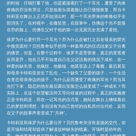
的时候，仔细打量了他，但是紧接着打了一个耳光，遭受了肉体
疼痛的乔没有哭泣，只是低着头摸着脸让自己慢慢恢复，而当卡
特莉亚在舞台上正式开始演出时，那一个耳光带来的疼痛似乎全
部消失了，在对视中，在微笑里，在鼓掌中，仿佛这个光不曾落
在乔的脸上，仿佛生父对于他的第一次见面完全充满了喜悦。
保罗为什么要打乔一个耳光？乔为什么在被打之后在母亲的荣光
中微笑面对？贝托鲁奇似乎想用一种羞辱式的仪式结束父子分离
的痛苦，但是，在整个过程中，保罗不是受害者，真正的受害者
反而是乔，他在几乎不知道自己生父还活着的情况下成长，在一
种爱的缺失里，他疯狂，他极端，他甚至染上了毒瘾，最后甚至
和母亲卡特莉亚发生了乱伦，一个缺失了父爱的孩子，一个生活
在变态母亲身边的孩子，为什么反而遭受了疼痛的耳光？而当耳
光打下来，隐忍的他在最后露出笑脸怎么就变成了一种成长？而
实际上，在这个欲望被压抑又导向歧途的过程中，真正的实施者
正是卡特莉亚，而在一记耳光的仪式里，她站在舞台上继续着自
己的梦想和理想，非但没有为自己曾经的自私而付出代价，反而
在父子的鼓掌声里变成了“月神”。
卡特莉亚和保罗为什么要分开？贝托鲁奇并没有直接的交代，但
是开场和结尾却提供了解读这种缺失的线索。开场时是幼年的
乔，他光着身体坐在阳台上，手上拿着一块饼干，饼干上的蜂蜜