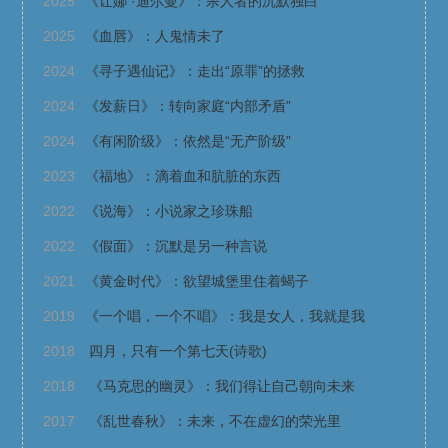
2025
《让娜 ·迪尔曼》：杀人者的沉默独白
2025
《血唇》：人鬼情未了
2024
《寻子遇仙记》：走出“原罪”的拯救
2024
《发薪日》：转向家庭“内部矛盾”
2024
《有闲阶级》：依然是“无产阶级”
2023
《福地》：滴着血和肮脏的东西
2022
《说海》：小说家之珍珠船
2022
《假面》：沉默是另一种言说
2021
《黄金时代》：欲望城堡里住着蝎子
2019
《一个唱，一个不唱》：我是女人，我就是我
2018
四月，只有一个第七天(诗歌)
2018
《马克思的幽灵》：我们得让自己朝向未来
2017
《乱世春秋》：未来，不在虚幻的荣光里