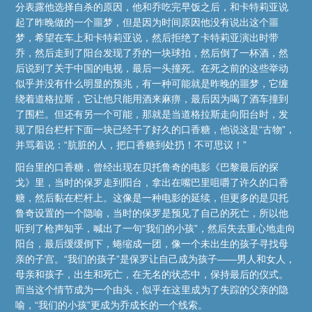
分表露他选择自杀的原因，他和乔吃完早饭之后，和卡特莉亚说
起了昨晚做的一个噩梦，但是因为时间原因他没有说出这个噩
梦，希望在车上和卡特莉亚说，然后拒绝了卡特莉亚演出时带
乔，然后走到了阳台发现了乔的一块球拍，然后倒了一杯酒，然
后说到了关于中国的电视，最后一头撞死。在死之前的这些举动
似乎并没有什么明显的预兆，有一种可能就是昨晚的噩梦，它缠
绕着道格拉斯，它让他只能用酒来麻痹，最后因为喝了酒车撞到
了围栏。但还有另一个可能，那就是当道格拉斯走向阳台时，发
现了阳台栏杆下面一块已经干了好久的口香糖，他说这是“古物”，
并骂着说：“肮脏的人，把口香糖到处扔！不可思议！”
阳台里的口香糖，曾经出现在贝托鲁奇的电影《巴黎最后的探
戈》里，当时的保罗走到阳台，拿出在嘴巴里咀嚼了许久的口香
糖，然后黏在栏杆上。这像是一种电影的延续，但更多的是贝托
鲁奇设置的一个隐喻，当时的保罗是预见了自己的死亡，所以他
听到了枪声知乎，喊出了一句“我们的小孩”，然后失去重心地走向
阳台，最后缓缓倒下，蜷缩成一团，像一个未出生的孩子寻找母
亲的子宫。“我们的孩子”是保罗让自己成为孩子——男人和女人，
母亲和孩子，出生和死亡，在无名的状态中，保持最后的仪式。
而当这个情节成为一个由头，似乎在这里成为了失踪的父亲的隐
喻，“我们的小孩”更成为乔成长的一个线索。