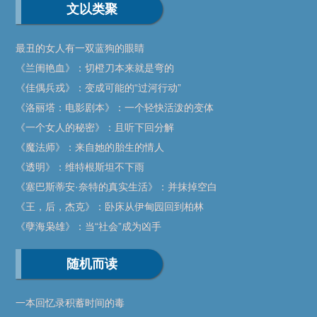
文以类聚
最丑的女人有一双蓝狗的眼睛
《兰闺艳血》：切橙刀本来就是弯的
《佳偶兵戎》：变成可能的“过河行动”
《洛丽塔：电影剧本》：一个轻快活泼的变体
《一个女人的秘密》：且听下回分解
《魔法师》：来自她的胎生的情人
《透明》：维特根斯坦不下雨
《塞巴斯蒂安·奈特的真实生活》：并抹掉空白
《王，后，杰克》：卧床从伊甸园回到柏林
《孽海枭雄》：当“社会”成为凶手
随机而读
一本回忆录积蓄时间的毒