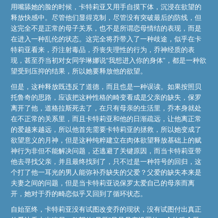
用嘴舔她的脸的时候，卡特莉亚又用手自摸下体，沉浸在欲望的
释放快感中。尽管他们显得克制，尽管没有突破最后的防线，但
这完全不是正常的母子关系，也不是所谓恋母情结的表现，而是
在进入一种乱伦的状态。这完全将乔带入了一种歧途，似乎在卡
特莉亚看来，乔注射毒品，乔丧失理性的行为，乔神经质的表
现，甚至乔当初对女同学琳娜说“我想进入你的身体”，都是一种欲
望受到压抑的结果，所以她要释放他的欲望。
但是，这种释放既违反了道德，而且也是一种误读。如果按照贝
托鲁奇的思路，应该把这种性格的畸变看成是父亲的缺失，保罗
离开了他，道格拉斯死去了，在只有母亲的生活里，乔本身就处
在不正常的关系里，而且卡特莉亚和他的日渐疏远，让他离正常
的爱越来越远，所以他首先需要卡特莉亚的拯救，所以她变成了
欲望意义的月神，但是这种纯粹建立在肉体欲望释放基础上的赋
神行为非但不能解决问题，还逃避了关键原因，而当卡特莉亚带
他去寻找父亲，并且最终找到了，只不过是一种符号的回归，这
个打了他一耳光的男人能弥补乔缺失的父爱？父爱的缺失本来是
夫妻之间的问题，但是当卡特莉亚说保罗太爱自己的母亲而离
开，她对于乔的畸恋似乎又回到了循环状态。
自始至终，卡特莉亚没有试图改变乔的现状，没有试图付出真正