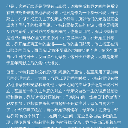
但是，这种延续还是显得有点牵强，道格拉斯和乔之间的关系没
有被贝托鲁奇明显地表现出来，他只是作为一个符号出现，当他
死去，乔似乎彻底失去了父亲这个符号，所以他们的矛盾就完全
成为了母与子的欲望母题。卡特莉亚整天在外奔波，根本无暇顾
及乔的感受，她对乔的爱是机械的，也是盲目的，所以卡特莉亚
是造成乔畸形心理的直接原因：乔变得神经质，乔开始注射毒
品，乔开始远离正常的生活——在他的生日那天，他去找正在演
出歌剧的母亲，而母亲以“你不要乱跑”为由批评了他，在这个属于
自己生日的日子，反而得不到母爱，这对于乔来说，无非是笼罩
于童年阴影之后的集中大爆发。
但是，卡特莉亚并没有意识到问题的严重性，甚至采用了更加畸
形的处理方式。一方面，当乔出现异样的时候，卡特莉亚没有很
好地用母爱却安慰和感化他，母子之间的关系似乎还是呈现出对
立，甚至是一种失去常态的对立：母亲说自己一生的理想就是歌
唱和跳舞，乔却说“我讨厌跳舞”；母亲弥补的一场生日让乔邀请了
好友参加，乔却躲在角落里撸起袖子开始注射；母亲自责太忙
了，乔却打碎了物品，自己开始弹奏钢琴，母亲伸手去摸他，却
被乔骂“你这个婊子”……在两个人之间，完全是各自破坏欲的呈
现，即使最后卡特莉亚带着他去“寻找”父亲，乔也是自己开着车把