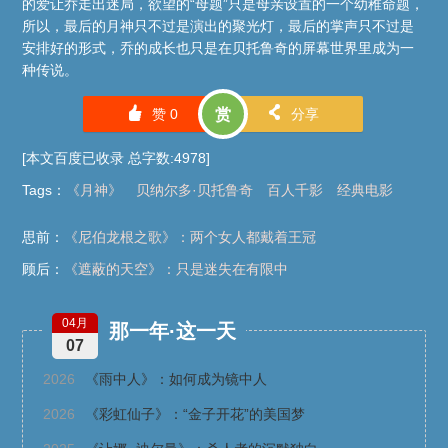
的爱让乔走出迷局，欲望的“母题”只是母亲设置的一个幼稚命题，
所以，最后的月神只不过是演出的聚光灯，最后的掌声只不过是
安排好的形式，乔的成长也只是在贝托鲁奇的屏幕世界里成为一
种传说。
󰄼
󰄯
赞
0
赏
分享
[本文百度已收录 总字数:4978]
Tags
：
《月神》
贝纳尔多·贝托鲁奇
百人千影
经典电影
思前：
《尼伯龙根之歌》：两个女人都戴着王冠
顾后：
《遮蔽的天空》：只是迷失在有限中
04月
那一年·这一天
07
2026
《雨中人》：如何成为镜中人
2026
《彩虹仙子》：“金子开花”的美国梦