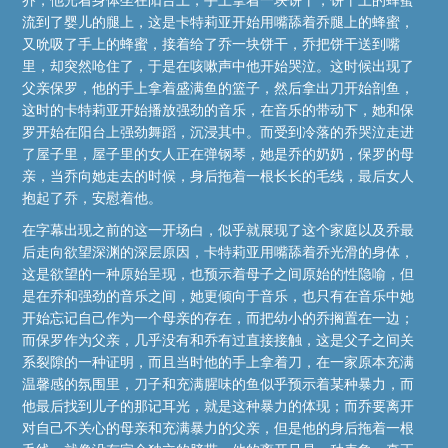
流到了婴儿的腿上，这是卡特莉亚开始用嘴舔着乔腿上的蜂蜜，
又吮吸了手上的蜂蜜，接着给了乔一块饼干，乔把饼干送到嘴
里，却突然呛住了，于是在咳嗽声中他开始哭泣。这时候出现了
父亲保罗，他的手上拿着盛满鱼的篮子，然后拿出刀开始剖鱼，
这时的卡特莉亚开始播放强劲的音乐，在音乐的带动下，她和保
罗开始在阳台上强劲舞蹈，沉浸其中。而受到冷落的乔哭泣走进
了屋子里，屋子里的女人正在弹钢琴，她是乔的奶奶，保罗的母
亲，当乔向她走去的时候，身后拖着一根长长的毛线，最后女人
抱起了乔，安慰着他。
在字幕出现之前的这一开场白，似乎就展现了这个家庭以及乔最
后走向欲望深渊的深层原因，卡特莉亚用嘴舔着乔光滑的身体，
这是欲望的一种原始呈现，也预示着母子之间原始的性隐喻，但
是在乔和强劲的音乐之间，她更倾向于音乐，也只有在音乐中她
开始忘记自己作为一个母亲的存在，而把幼小的乔搁置在一边；
而保罗作为父亲，几乎没有和乔有过直接接触，这是父子之间关
系裂隙的一种证明，而且当时他的手上拿着刀，在一家原本充满
温馨感的氛围里，刀子和充满腥味的鱼似乎预示着某种暴力，而
他最后找到儿子的那记耳光，就是这种暴力的体现；而乔要离开
对自己不关心的母亲和充满暴力的父亲，但是他的身后拖着一根