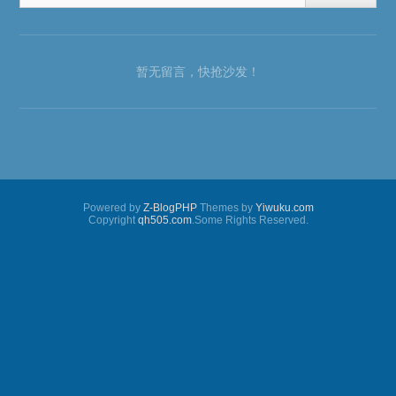
暂无留言，快抢沙发！
Powered by
Z-BlogPHP
Themes by
Yiwuku.com
Copyright
qh505.com
.Some Rights Reserved.