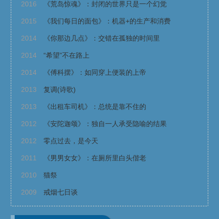
2016
《荒岛惊魂》：封闭的世界只是一个幻觉
2015
《我们每日的面包》：机器+的生产和消费
2014
《你那边几点》：交错在孤独的时间里
2014
“希望”不在路上
2014
《傅科摆》：如同穿上便装的上帝
2013
复调(诗歌)
2013
《出租车司机》：总统是靠不住的
2012
《安陀迦颂》：独自一人承受隐喻的结果
2012
零点过去，是今天
2011
《男男女女》：在厕所里白头偕老
2010
猫祭
2009
戒烟七日谈