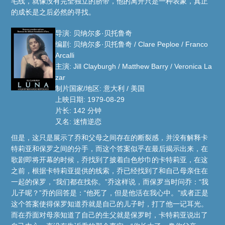
毛线，就像没有完全独立的脐带，他的离开只是一种表象，真正
的成长是之后必然的寻找。
导演: 贝纳尔多·贝托鲁奇
编剧: 贝纳尔多·贝托鲁奇 / Clare Peploe / Franco
Arcalli
主演: Jill Clayburgh / Matthew Barry / Veronica La
zar
制片国家/地区: 意大利 / 美国
上映日期: 1979-08-29
片长: 142 分钟
又名: 迷情逆恋
但是，这只是展示了乔和父母之间存在的断裂感，并没有解释卡
特莉亚和保罗之间的分手，而这个答案似乎在最后揭示出来，在
歌剧即将开幕的时候，乔找到了披着白色纱巾的卡特莉亚，在这
之前，根据卡特莉亚提供的线索，乔已经找到了和自己母亲住在
一起的保罗，“我们都在找你。”乔这样说，而保罗当时问乔：“我
儿子呢？”乔的回答是：“他死了，但是他活在我心中。”或者正是
这个答案使得保罗知道乔就是自己的儿子时，打了他一记耳光。
而在乔面对母亲知道了自己的生父就是保罗时，卡特莉亚说出了