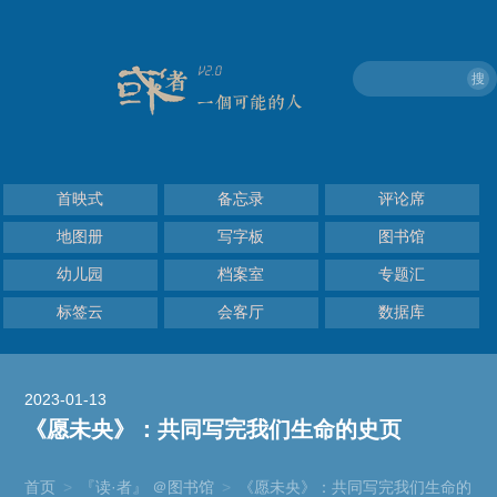
搜
首映式
备忘录
评论席
地图册
写字板
图书馆
幼儿园
档案室
专题汇
标签云
会客厅
数据库
2023-01-13
《愿未央》：共同写完我们生命的史页
首页
>
『读·者』 ＠图书馆
>
《愿未央》：共同写完我们生命的