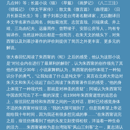
几点钟》等；长篇小说《猫》《旱魃》《画梦记》《八二三注》
《猎狐记》《华太平家传》；散文集《微言篇》《曲理篇》《日
月长新花长生》等；妻子刘慕沙是台湾著名翻译家，尤以翻译日
本文学名家作品闻名，例如菊池宽、志贺直哉、川端康成、井上
靖、三岛由纪夫、远藤周作、曾野绫子、安部公房等人，均有专
辑译作。当然这种说出都是一份简历，在朱天文的镜头下，对朱
西甯以及刘慕沙著作的评价则提供了简历之外更丰富、更多元的
解说。
张大春回忆阅读了朱西甯的《蛇》之后的感受，他认为这部小说
是“对社会内在进行了最犀利的解剖”，认为朱西甯的创作领先了其
他作家至少30年；小说家舞鹤认为，朱西甯的创作体现了一种知
识分子的勇气，“让我知道了什么是纯文学”；莫言在北师大旁边对
朱天文和朱天心说起了自己阅读了朱西甯著作后的感受，“他的身
上体现了一种现代性，那就是对神圣的质疑”；阿城认为朱西甯写
中国农民写出了不一般的深度；在1998年朱西甯逝世的追思会
上，痖弦回忆曾经和朱西甯之间的一次对话，那时已经感觉身体
不适的朱西甯对痖弦说：“我的大限可能到了，但是我希望上帝还
能给我十年时间，因为我还有很多想完成的事……”在朱西甯说完
之后，痖弦仿佛看到了他的头发立刻变得松软，洋溢着一种生命
的活力……朱西甯被称为是台湾陆军“凤山三剑客”之一，夏志清认