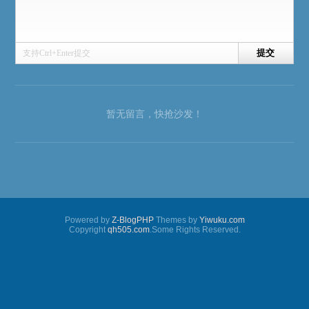
支持Ctrl+Enter提交
暂无留言，快抢沙发！
Powered by
Z-BlogPHP
Themes by
Yiwuku.com
Copyright
qh505.com
.Some Rights Reserved.