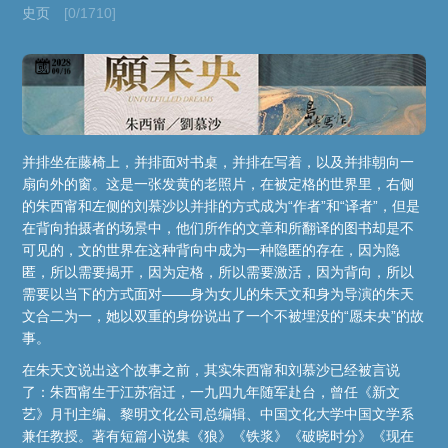
史页
[0/1710]
并排坐在藤椅上，并排面对书桌，并排在写着，以及并排朝向一
扇向外的窗。这是一张发黄的老照片，在被定格的世界里，右侧
的朱西甯和左侧的刘慕沙以并排的方式成为“作者”和“译者”，但是
在背向拍摄者的场景中，他们所作的文章和所翻译的图书却是不
可见的，文的世界在这种背向中成为一种隐匿的存在，因为隐
匿，所以需要揭开，因为定格，所以需要激活，因为背向，所以
需要以当下的方式面对——身为女儿的朱天文和身为导演的朱天
文合二为一，她以双重的身份说出了一个不被埋没的“愿未央”的故
事。
在朱天文说出这个故事之前，其实朱西甯和刘慕沙已经被言说
了：朱西甯生于江苏宿迁，一九四九年随军赴台，曾任《新文
艺》月刊主编、黎明文化公司总编辑、中国文化大学中国文学系
兼任教授。著有短篇小说集《狼》《铁浆》《破晓时分》《现在