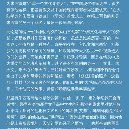
为朱西甯是“台湾一个文化界奇人”，“在中国现代作家之中，很少
有像他这样，把基督教义及中国传统两者都看得这般认真。”在大
陆举办的朱西甯《铁浆》《旱魃》首发式上，横幅上写着的则是
朱西甯的另一个命名：最后一位民国小说家。
无论是“最后一位民国小说家”“凤山三剑客”“台湾文化界奇人”的赞
誉，还是各界对朱西甯著作的评价，虽然是比简历更丰富的一种
阐述，但依然是一种静态、扁平的存在，它以文和朱西甯、刘慕
沙的历史构成了单向的维度。所以导演朱天文以另一种视角进入
他们的世界，而她也不再只是一个纪录片导演，而是在镜头中成
为重要的回忆者和阐释者，甚至是不可复制的身份——女儿。朱
天文、朱天心和朱天衣，三姐妹坐在沙发上，和猫相陪伴的他们
拿出了父亲和母亲的照片和通信，看着一张张泛黄的照片，念着
那一封封已经有了斑点的信纸，他们口中的“大”和母亲渐渐鲜活起
来，关于他们的故事、爱情和婚姻也渐渐丰满起来。
那里有朱西甯写给刘慕沙的第一封信，“到了一定的年纪我们会有
感悟”；那里有身为新竹女子高中学生的刘慕沙袒露家里对她的各
种束缚；那时的他把日文名Emi的她叫做“艾蘼”，她则称他是“保罗
哥哥”；那时的他在她生日时写道：“因为上帝使他们相爱，因为他
们是上帝所喜悦的。天父让两条绳子合而为一，他所拖曳的重量