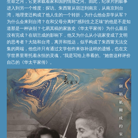
生命之河，它更承载着家和国的情感之河。由此，纪录片的叙事
进入到另一个维度：探访。朱西甯从宿迁到南京，从南京到台
湾，地理变迁构成了他人生的一个转折，为什么他会弃学从军？
为什么会来到台湾？在和父母分离时“感到生之乏味”的他是不是知
道那是一种诀别？七易其稿的家族史《华太平家传》为什么最后
没有完成？在胡兰成的影响下，他又为什么从小说家变成了文明
的思考者？大陆和台湾，离开和抵达，似乎构成了朱西甯无法交
集的两端，他也许只有通过文学创作来弥补这样的遗憾，也在文
字世界里寄托着永恒的灵魂，“我是写给上帝看的。”她曾这样评价
自己的《华太平家传》。