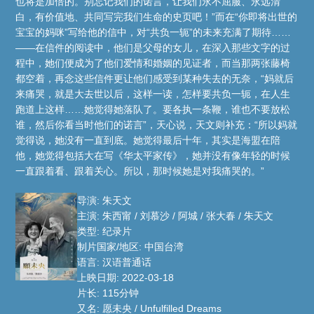
也将是加倍的。别忘记我们的诺言，让我们永不屈服、永远清
白，有价值地、共同写完我们生命的史页吧！”而在“你即将出世的
宝宝的妈咪”写给他的信中，对“共负一轭”的未来充满了期待……
——在信件的阅读中，他们是父母的女儿，在深入那些文字的过
程中，她们便成为了他们爱情和婚姻的见证者，而当那两张藤椅
都空着，再念这些信件更让他们感受到某种失去的无奈，“妈就后
来痛哭，就是大去世以后，这样一读，怎样要共负一轭，在人生
跑道上这样……她觉得她落队了。要各执一条鞭，谁也不要放松
谁，然后你看当时他们的诺言”，天心说，天文则补充：“所以妈就
觉得说，她没有一直到底。她觉得最后十年，其实是海盟在陪
他，她觉得包括大在写《华太平家传》，她并没有像年轻的时候
一直跟着看、跟着关心。所以，那时候她是对我痛哭的。”
导演: 朱天文
主演: 朱西甯 / 刘慕沙 / 阿城 / 张大春 / 朱天文
类型: 纪录片
制片国家/地区: 中国台湾
语言: 汉语普通话
上映日期: 2022-03-18
片长: 115分钟
又名: 愿未央 / Unfulfilled Dreams