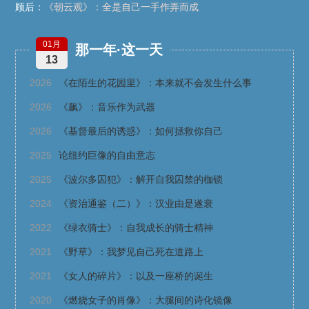
顾后：
《朝云观》：全是自己一手作弄而成
01月
那一年·这一天
13
2026
《在陌生的花园里》：本来就不会发生什么事
2026
《飙》：音乐作为武器
2026
《基督最后的诱惑》：如何拯救你自己
2025
论纽约巨像的自由意志
2025
《波尔多囚犯》：解开自我囚禁的枷锁
2024
《资治通鉴（二）》：汉业由是遂衰
2022
《绿衣骑士》：自我成长的骑士精神
2021
《野草》：我梦见自己死在道路上
2021
《女人的碎片》：以及一座桥的诞生
2020
《燃烧女子的肖像》：大腿间的诗化镜像