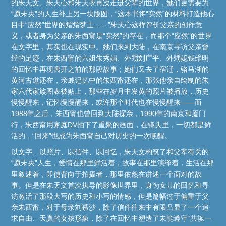
的朱天文、朱天心和朱天衣再次走进父辈的世界，她们更需要为
“愿未央”的人生补上另一块版图，“这本书将“实然”的材料打造他心
目中“应然”世界的熠熠梦土……”朱天心这样评价父亲的创作意
义，或者身为父亲的朱西甯是“实然”的存在，而那个“应然”的世界
在文字里，其实也在现实中。她们来到大陆，在南京寻访父亲曾
经的足迹，在朱西甯的六姐朱秀娟、外甥刘广平、外甥媳钱维明
的回忆中再现离开之前的那段故事；她们又去了宿迁，骆马湖的
黄河古道还在，亲戚记忆中的朱西甯还在，那张他亲自绘制的朱
家六代家族图表被贴上，那些在岁月中发黄的照片被播放，历史
慢慢醒来，记忆慢慢醒来，或许那个时代也在慢慢醒来——而
1988年之后，朱西甯也曾回到大陆探亲，1990年的南京和厦门
行，朱西甯用家庭DV拍下了重聚的画面，在镜头里，一切都是鲜
活的，“回来”也成为朱西甯自己对历史的一次唤醒。
以文字、以照片、以信件、以回忆，朱天文构筑了和父辈有关的
“愿未央”人生，爱情在那里鲜活着，故事在那里演绎着，生活在那
里叙述着，即使背向于拍摄者，那里依然在讲述一个面对的故
事。但是在朱天文首次执导的影像世界里，身为女儿的回忆和寻
访激活了那段大写的历史和小写的情感，但是篇幅过于偏重于父
亲朱西甯，对于母亲刘慕沙，除了信件往来中有限凸显了一个追
求自由、天真的女孩形象，除了在回忆中塑造了未能遵守“共轭一