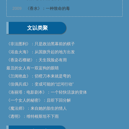
2009
《香水》：一种致命的毒
文以类聚
《非法图利》：只是政治黑幕前的棋子
《浴血火海》：从国旗升起的地方出发
《香染石榴裙》：天生我脸必有用
最丑的女人有一双蓝狗的眼睛
《兰闺艳血》：切橙刀本来就是弯的
《佳偶兵戎》：变成可能的“过河行动”
《洛丽塔：电影剧本》：一个轻快活泼的变体
《一个女人的秘密》：且听下回分解
《魔法师》：来自她的胎生的情人
《透明》：维特根斯坦不下雨