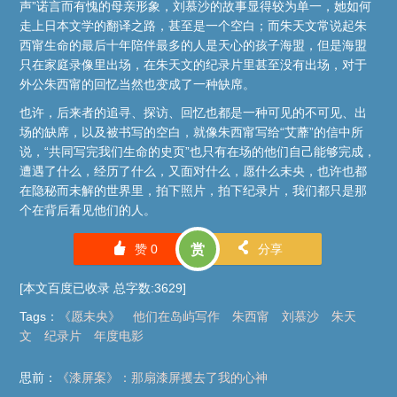
声”诺言而有愧的母亲形象，刘慕沙的故事显得较为单一，她如何
走上日本文学的翻译之路，甚至是一个空白；而朱天文常说起朱
西甯生命的最后十年陪伴最多的人是天心的孩子海盟，但是海盟
只在家庭录像里出场，在朱天文的纪录片里甚至没有出场，对于
外公朱西甯的回忆当然也变成了一种缺席。
也许，后来者的追寻、探访、回忆也都是一种可见的不可见、出
场的缺席，以及被书写的空白，就像朱西甯写给“艾蘼”的信中所
说，“共同写完我们生命的史页”也只有在场的他们自己能够完成，
遭遇了什么，经历了什么，又面对什么，愿什么未央，也许也都
在隐秘而未解的世界里，拍下照片，拍下纪录片，我们都只是那
个在背后看见他们的人。
󰄼
󰄯
赞
0
赏
分享
[本文百度已收录 总字数:3629]
Tags
：
《愿未央》
他们在岛屿写作
朱西甯
刘慕沙
朱天
文
纪录片
年度电影
思前：
《漆屏案》：那扇漆屏攫去了我的心神