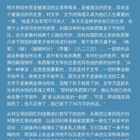
照片和信件里是被激活的父亲和母亲，是被激活的历史，而在这
个被激活的历史里，对文学、文字的情感又成为他们人生重要的
一章。“他是天生非写不可的人”，朱天文这样评价自己的父亲，在
两个人并排写作的书房里，刘慕沙有时会问朱西甯某个字的写
法，但大多数时候两个人顾自写作，当时在国防部上班的朱西甯
只有下班回到家里才有时间进行创作，那个世界只属于他，《铁
浆》《狼》《破晓时分》《旱魃》《八二三注》……一部部作品
就这样被创作出来，其中有生命的离愁，有对社会的批判，有深
厚的家国情怀，朱西甯对文学的态度也写在他的那些信件里，“从
事一种事业，态度是很重要的，尤其是对于文学，一切的事业都
不怕平凡，唯有文学不能平凡。因为文学不是换取生活的工具，
文学不是换两盒便当吃吃，混饱了肚子就算了的。文学乃是延长
生命的永恒的灵魂之寄托。”那时的朱西甯27岁，他认为自己的生
命在整个宇宙中，是“多么的短促的一刹那”，“可是，即或现在我
就死了，也不足畏了，我已留下了30万字的作品。”
从对父母的回忆到读着他们曾写下的信件，从那些泛黄的照片到
对那些文章的感受，以及回到母亲娘家苗栗和一家住了好多年的
旧址，三姐妹内心都涌出了很多私人情感，它们流成了一条不枯
竭的河，而实际上在这条河绝不仅仅是作为个体的父亲和母亲的