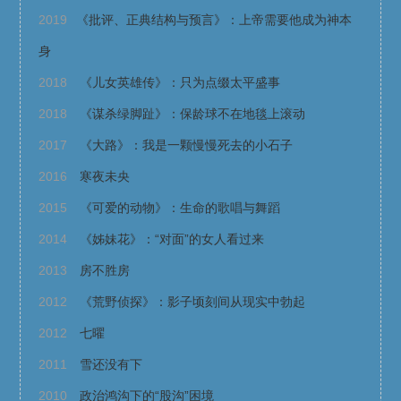
2019
《批评、正典结构与预言》：上帝需要他成为神本
身
2018
《儿女英雄传》：只为点缀太平盛事
2018
《谋杀绿脚趾》：保龄球不在地毯上滚动
2017
《大路》：我是一颗慢慢死去的小石子
2016
寒夜未央
2015
《可爱的动物》：生命的歌唱与舞蹈
2014
《姊妹花》：“对面”的女人看过来
2013
房不胜房
2012
《荒野侦探》：影子顷刻间从现实中勃起
2012
七曜
2011
雪还没有下
2010
政治鸿沟下的“股沟”困境